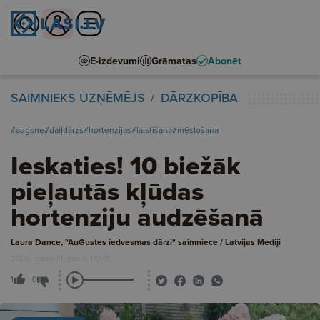
E-izdevumi
Grāmatas
Abonēt
SAIMNIEKS UZŅĒMĒJS
DĀRZKOPĪBA
#augsne
#daiļdārzs
#hortenzijas
#laistīšana
#mēslošana
Ieskaties! 10 biežāk
pieļautās kļūdas
hortenziju audzēšanā
Laura Dance, "AuGustes iedvesmas dārzi" saimniece / Latvijas Mediji
2026. gada 14. maijs, 00:01
1
0