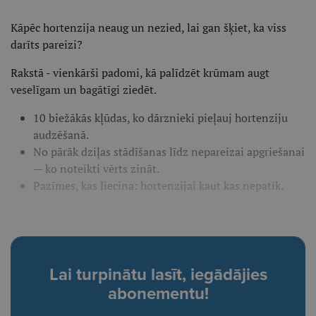
Kāpēc hortenzija neaug un nezied, lai gan šķiet, ka viss
darīts pareizi?
Rakstā - vienkārši padomi, kā palīdzēt krūmam augt
veselīgam un bagātīgi ziedēt.
10 biežākās kļūdas, ko dārznieki pieļauj hortenziju
audzēšanā.
No pārāk dziļas stādīšanas līdz nepareizai apgriešanai
— ko noteikti vērts zināt.
Pazīmes, kas liecina: hortenzijai kaut kas nepatīk.
Lai turpinātu lasīt, iegādājies
abonementu!