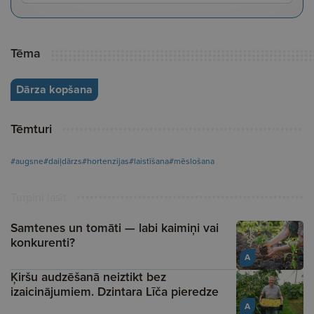
Tēma
Dārza kopšana
Tēmturi
#augsne
#daiļdārzs
#hortenzijas
#laistīšana
#mēslošana
Turpini lasīt
Samtenes un tomāti — labi kaimiņi vai
konkurenti?
A
Ķiršu audzēšanā neiztikt bez
izaicinājumiem. Dzintara Līča pieredze
A