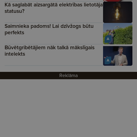
Kā saglabāt aizsargātā elektrības lietotāja
statusu?
Saimnieka padoms! Lai dzīvžogs būtu
perfekts
A
Būvētgribētājiem nāk talkā mākslīgais
intelekts
A
Reklāma