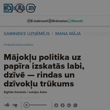
E-izdevumi
Grāmatas
Abonēt
SAIMNIEKS UZŅĒMĒJS
MANA MĀJA
#mājoklis
#pašvaldības
Mājokļu politika uz
papīra izskatās labi,
dzīvē — rindas un
dzīvokļu trūkums
Zigfrīds Dzedulis / Latvijas Avīze
2026. gada 29. maijs, 14:00
0
0