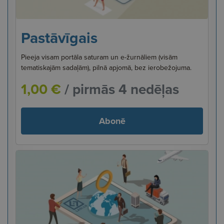
Pastāvīgais
Pieeja visam portāla saturam un e-žurnāliem (visām
tematiskajām sadaļām), pilnā apjomā, bez ierobežojuma.
1,00 €
/ pirmās 4 nedēļas
Abonē