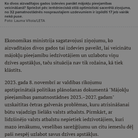
Ko divos aizvadītajos gados izdevies panākt mājokļu pieejamības
veicināšanā? Spriežot pēc ierēdnieciskā stilā optimistiski sacerētā ziņojuma,
no 32 pamatnostādnēs nospraustajiem uzdevumiem ir izpildīti 17 jeb vairāk
nekā puse.
Foto: Lauma Vītola/LETA
Ekonomikas ministrija sagatavojusi ziņojumu, ko
aizvadītajos divos gados tai izdevies paveikt, lai veicinātu
mājokļu pieejamību iedzīvotājiem un uzlabotu viņu
dzīves apstākļus, taču situācija nav tik rožaina, kā tiek
klāstīts.
2023. gada 8. novembrī ar valdības rīkojumu
apstiprinātajā politikas plānošanas dokumentā "Mājokļu
pieejamības pamatnostādnes 2023.–2027. gadam"
uzskaitītas četras galvenās problēmas, kuru atrisināšanai
būtu vajadzīgs lielāks valsts atbalsts. Pirmkārt, ar
līdzšinējo valsts atbalstu nepietiek iedzīvotājiem, kuri
mazo ienākumu, veselības sarežģījumu un citu iemeslu dēļ
paši nespēj uzlabot savus dzīves apstākļus.