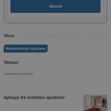
Abonē
Tēma
Nekustamais īpašums
Tēmturi
#mājoklis
#pašvaldības
Turpini lasīt
Aptauja: Kā izvēlaties spuldzes?