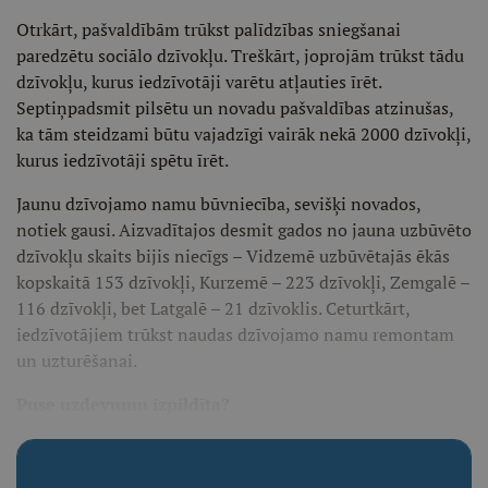
Otrkārt, pašvaldībām trūkst palīdzības sniegšanai
paredzētu sociālo dzīvokļu. Treškārt, joprojām trūkst tādu
dzīvokļu, kurus iedzīvotāji varētu atļauties īrēt.
Septiņpadsmit pilsētu un novadu pašvaldības atzinušas,
ka tām steidzami būtu vajadzīgi vairāk nekā 2000 dzīvokļi,
kurus iedzīvotāji spētu īrēt.
Jaunu dzīvojamo namu būvniecība, sevišķi novados,
notiek gausi. Aizvadītajos desmit gados no jauna uzbūvēto
dzīvokļu skaits bijis niecīgs – Vidzemē uzbūvētajās ēkās
kopskaitā 153 dzīvokļi, Kurzemē – 223 dzīvokļi, Zemgalē –
116 dzīvokļi, bet Latgalē – 21 dzīvoklis. Ceturtkārt,
iedzīvotājiem trūkst naudas dzīvojamo namu remontam
un uzturēšanai.
Puse uzdevumu izpildīta?