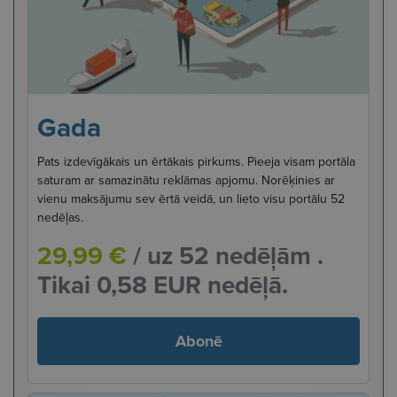
Gada
Pats izdevīgākais un ērtākais pirkums. Pieeja visam portāla
saturam ar samazinātu reklāmas apjomu. Norēķinies ar
vienu maksājumu sev ērtā veidā, un lieto visu portālu 52
nedēļas.
29,99 €
/ uz 52 nedēļām .
Tikai 0,58 EUR nedēļā.
Abonē