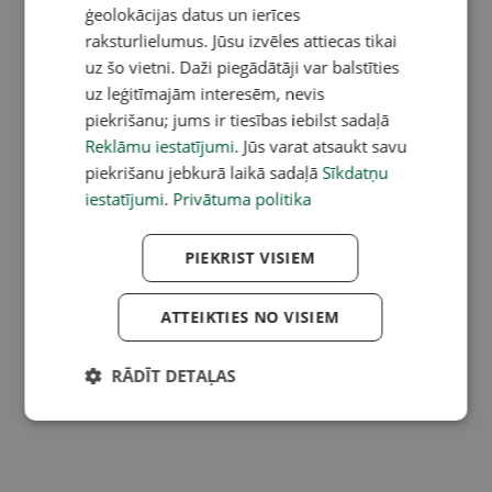
ģeolokācijas datus un ierīces
raksturlielumus. Jūsu izvēles attiecas tikai
uz šo vietni. Daži piegādātāji var balstīties
uz leģitīmajām interesēm, nevis
piekrišanu; jums ir tiesības iebilst sadaļā
Reklāmu iestatījumi
. Jūs varat atsaukt savu
piekrišanu jebkurā laikā sadaļā
Sīkdatņu
iestatījumi
.
Privātuma politika
PIEKRIST VISIEM
ATTEIKTIES NO VISIEM
RĀDĪT DETAĻAS