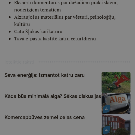
Ekspertu komentārus par dažādiem praktiskiem,
noderīgiem tematiem
Aizraujošus materiālus par vēsturi, psiholoģiju,
kultūru
Gata Šļūkas karikatūru
Tavā e-pasta kastītē katru ceturtdienu
Ieteiktie raksti
Sava enerģija: Izmantot katru zaru
Kāda būs minimālā alga? Sākas diskusijas
A
Komercapbūves zemei ceļas cena
A