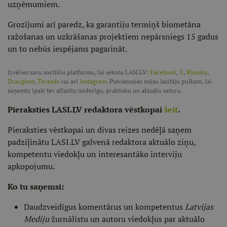
uzņēmumiem.
Grozījumi arī paredz, ka garantiju termiņš biometāna
ražošanas un uzkrāšanas projektiem nepārsniegs 15 gadus
un to nebūs iespējams pagarināt.
Izvēlies savu soctīklu platformu, lai sekotu LASI.LV:
Facebook
,
X
,
Bluesky
,
Draugiem
,
Threads
vai arī
Instagram
. Pievienojies mūsu lasītāju pulkam, lai
saņemtu īpaši tev atlasītu noderīgu, praktisku un aktuālu saturu.
Pieraksties LASI.LV redaktora vēstkopai
šeit
.
Pieraksties vēstkopai un divas reizes nedēļā saņem
padziļinātu LASI.LV galvenā redaktora aktuālo ziņu,
kompetentu viedokļu un interesantāko interviju
apkopojumu.
Ko tu saņemsi:
Daudzveidīgus komentārus un kompetentus
Latvijas
Mediju
žurnālistu un autoru viedokļus par aktuālo