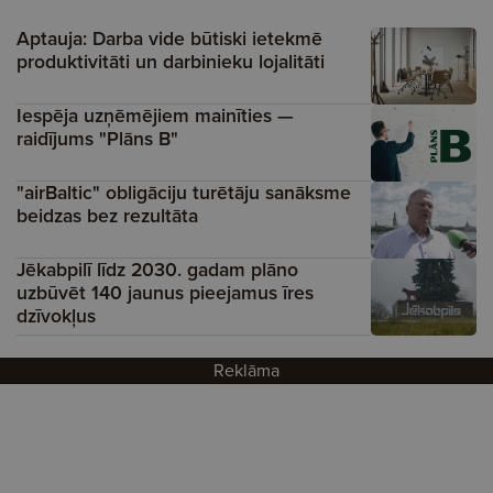
Aptauja: Darba vide būtiski ietekmē
produktivitāti un darbinieku lojalitāti
Iespēja uzņēmējiem mainīties —
raidījums "Plāns B"
"airBaltic" obligāciju turētāju sanāksme
beidzas bez rezultāta
Jēkabpilī līdz 2030. gadam plāno
uzbūvēt 140 jaunus pieejamus īres
dzīvokļus
Reklāma