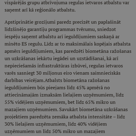
vispārējās grupu atbrīvojuma regulas ietvaros atbalstu var
saņemt arī kā reģionālo atbalstu.
Apstiprinātie grozījumi paredz precizēt un paplašināt
līdzšinējo garantiju programmas tvērumu, sniedzot
iespēju saņemt atbalstu arī ieguldījumiem saskaņā ar
minēto ES regulu. Līdz ar to maksimālais kopējais atbalsta
apmērs ieguldījumiem, kas paredzēti biometāna ražošanas
un uzkrāšanas iekārtu iegādei un uzstādīšanai, kā arī
nepieciešamās infrastruktūras izbūvei, regulas ietvaros
varēs sasniegt 30 miljonus eiro vienam saimnieciskās
darbības veicējam.Atbalsts biometāna ražošanas
ieguldījumiem būs pieejams līdz 45% apmērā no
attiecināmajām izmaksām lielajiem uzņēmumiem, līdz
55% vidējiem uzņēmumiem, bet līdz 65% mikro un
mazajiem uzņēmumiem. Savukārt biometāna uzkrāšanas
projektiem paredzēta zemāka atbalsta intensitāte – līdz
30% lielajiem uzņēmumiem, līdz 40% vidējiem
uzņēmumiem un līdz 50% mikro un mazajiem