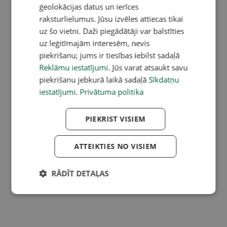
ģeolokācijas datus un ierīces
raksturlielumus. Jūsu izvēles attiecas tikai
uz šo vietni. Daži piegādātāji var balstīties
uz leģitīmajām interesēm, nevis
piekrišanu; jums ir tiesības iebilst sadaļā
Reklāmu iestatījumi
. Jūs varat atsaukt savu
piekrišanu jebkurā laikā sadaļā
Sīkdatņu
iestatījumi
.
Privātuma politika
PIEKRIST VISIEM
ATTEIKTIES NO VISIEM
RĀDĪT DETAĻAS