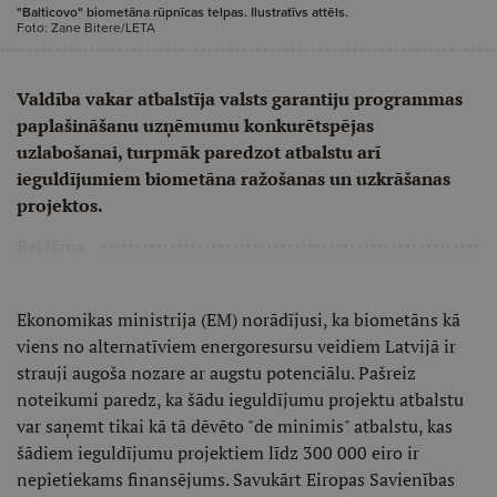
"Balticovo" biometāna rūpnīcas telpas. Ilustratīvs attēls.
Foto: Zane Bitere/LETA
Valdība vakar atbalstīja valsts garantiju programmas
paplašināšanu uzņēmumu konkurētspējas
uzlabošanai, turpmāk paredzot atbalstu arī
ieguldījumiem biometāna ražošanas un uzkrāšanas
projektos.
Reklāma
Ekonomikas ministrija (EM) norādījusi, ka biometāns kā
viens no alternatīviem energoresursu veidiem Latvijā ir
strauji augoša nozare ar augstu potenciālu. Pašreiz
noteikumi paredz, ka šādu ieguldījumu projektu atbalstu
var saņemt tikai kā tā dēvēto "de minimis" atbalstu, kas
šādiem ieguldījumu projektiem līdz 300 000 eiro ir
nepietiekams finansējums. Savukārt Eiropas Savienības