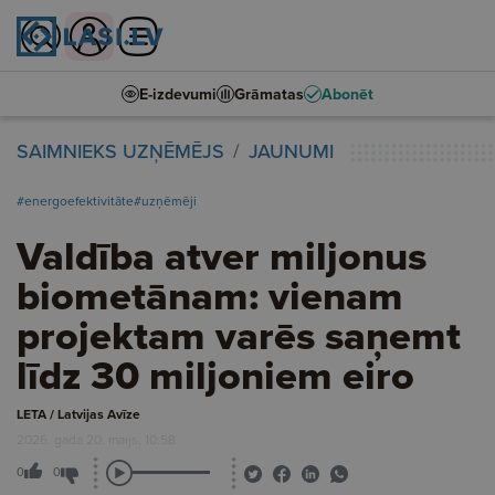
E-izdevumi
Grāmatas
Abonēt
SAIMNIEKS UZŅĒMĒJS
JAUNUMI
#energoefektivitāte
#uzņēmēji
Valdība atver miljonus
biometānam: vienam
projektam varēs saņemt
līdz 30 miljoniem eiro
LETA / Latvijas Avīze
2026. gada 20. maijs, 10:58
0
0