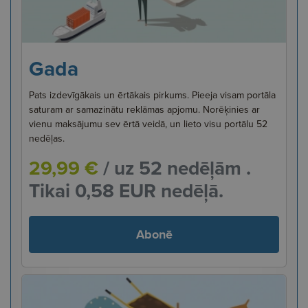
Gada
Pats izdevīgākais un ērtākais pirkums. Pieeja visam portāla
saturam ar samazinātu reklāmas apjomu. Norēķinies ar
vienu maksājumu sev ērtā veidā, un lieto visu portālu 52
nedēļas.
29,99 €
/ uz 52 nedēļām .
Tikai 0,58 EUR nedēļā.
Abonē