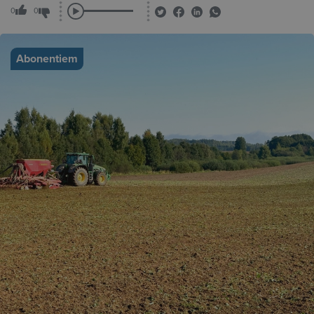
0
0
Abonentiem