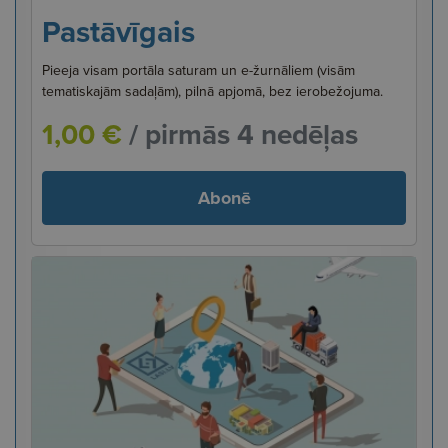
Pastāvīgais
Pieeja visam portāla saturam un e-žurnāliem (visām
tematiskajām sadaļām), pilnā apjomā, bez ierobežojuma.
1,00 €
/ pirmās 4 nedēļas
Abonē