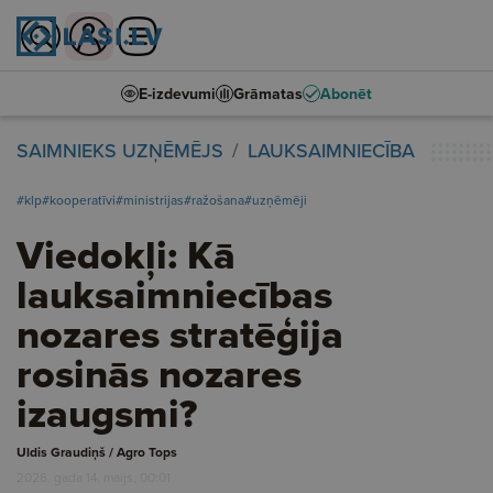
E-izdevumi
Grāmatas
Abonēt
SAIMNIEKS UZŅĒMĒJS
LAUKSAIMNIECĪBA
#klp
#kooperatīvi
#ministrijas
#ražošana
#uzņēmēji
Viedokļi: Kā
lauksaimniecības
nozares stratēģija
rosinās nozares
izaugsmi?
Uldis Graudiņš / Agro Tops
2026. gada 14. maijs, 00:01