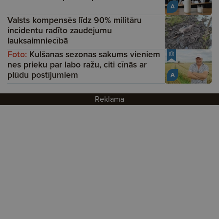
A
Valsts kompensēs līdz 90% militāru
incidentu radīto zaudējumu
lauksaimniecībā
Foto:
Kulšanas sezonas sākums vieniem
nes prieku par labo ražu, citi cīnās ar
plūdu postījumiem
A
Reklāma