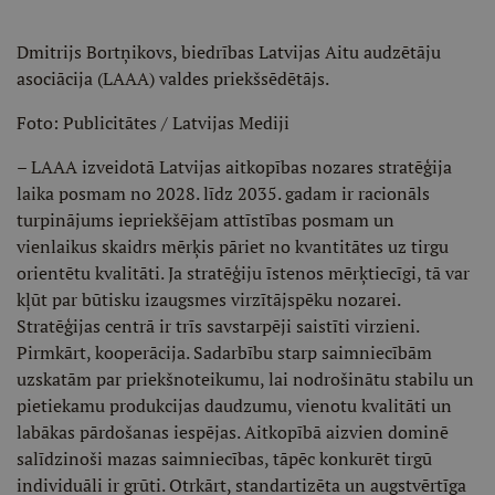
Dmitrijs Bortņikovs, biedrības Latvijas Aitu audzētāju
asociācija (LAAA) valdes priekšsēdētājs.
Foto: Publicitātes / Latvijas Mediji
– LAAA izveidotā Latvijas aitkopības nozares stratēģija
laika posmam no 2028. līdz 2035. gadam ir racionāls
turpinājums iepriekšējam attīstības posmam un
vienlaikus skaidrs mērķis pāriet no kvantitātes uz tirgu
orientētu kvalitāti. Ja stratēģiju īstenos mērķtiecīgi, tā var
kļūt par būtisku izaugsmes virzītājspēku nozarei.
Stratēģijas centrā ir trīs savstarpēji saistīti virzieni.
Pirmkārt, kooperācija. Sadarbību starp saimniecībām
uzskatām par priekšnoteikumu, lai nodrošinātu stabilu un
pietiekamu produkcijas daudzumu, vienotu kvalitāti un
labākas pārdošanas iespējas. Aitkopībā aizvien dominē
salīdzinoši mazas saimniecības, tāpēc konkurēt tirgū
individuāli ir grūti. Otrkārt, standartizēta un augstvērtīga