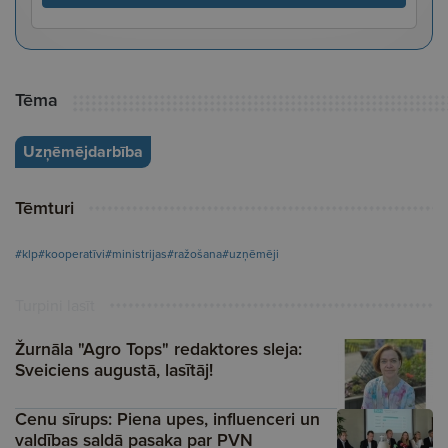
Tēma
Uzņēmējdarbība
Tēmturi
#klp
#kooperatīvi
#ministrijas
#ražošana
#uzņēmēji
Turpini lasīt
Žurnāla "Agro Tops" redaktores sleja:
Sveiciens augustā, lasītāj!
Cenu sīrups: Piena upes, influenceri un
valdības saldā pasaka par PVN