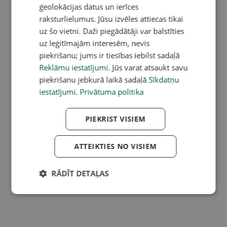
ģeolokācijas datus un ierīces
raksturlielumus. Jūsu izvēles attiecas tikai
uz šo vietni. Daži piegādātāji var balstīties
uz leģitīmajām interesēm, nevis
piekrišanu; jums ir tiesības iebilst sadaļā
Reklāmu iestatījumi
. Jūs varat atsaukt savu
piekrišanu jebkurā laikā sadaļā
Sīkdatņu
iestatījumi
.
Privātuma politika
PIEKRIST VISIEM
ATTEIKTIES NO VISIEM
RĀDĪT DETAĻAS