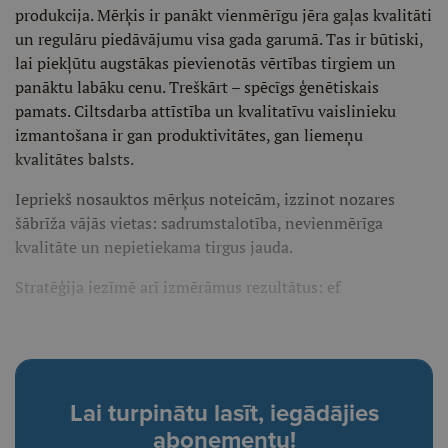
produkcija. Mērķis ir panākt vienmērīgu jēra gaļas kvalitāti
un regulāru piedāvājumu visa gada garumā. Tas ir būtiski,
lai piekļūtu augstākas pievienotās vērtības tirgiem un
panāktu labāku cenu. Treškārt – spēcīgs ģenētiskais
pamats. Ciltsdarba attīstība un kvalitatīvu vaislinieku
izmantošana ir gan produktivitātes, gan liemeņu
kvalitātes balsts.
Iepriekš nosauktos mērķus noteicām, izzinot nozares
šābrīža vājās vietas: sadrumstalotība, nevienmērīga
kvalitāte un nepietiekama tirgus jauda.
Stratēģija iezīmē arī izmērāmus rezultātus: ef
Lai turpinātu lasīt, iegādājies
abonementu!