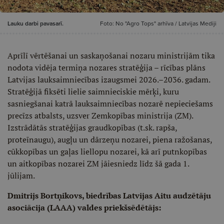
Lauku darbi pavasarī.
Foto: No "Agro Tops" arhīva / Latvijas Mediji
Aprīlī vērtēšanai un saskaņošanai nozaru ministrijām tika
nodota vidēja termiņa nozares stratēģija – rīcības plāns
Latvijas lauksaimniecības izaugsmei 2026.–2036. gadam.
Stratēģijā fiksēti lielie saimnieciskie mērķi, kuru
sasniegšanai katrā lauksaimniecības nozarē nepieciešams
precīzs atbalsts, uzsver Zemkopības ministrija (ZM).
Izstrādātās stratēģijas graudkopības (t.sk. rapša,
proteīnaugu), augļu un dārzeņu nozarei, piena ražošanas,
cūkkopības un gaļas liellopu nozarei, kā arī putnkopības
un aitkopības nozarei ZM jāiesniedz līdz šā gada 1.
jūlijam.
Dmitrijs Bortņikovs, biedrības Latvijas Aitu audzētāju
asociācija (LAAA) valdes priekšsēdētājs: