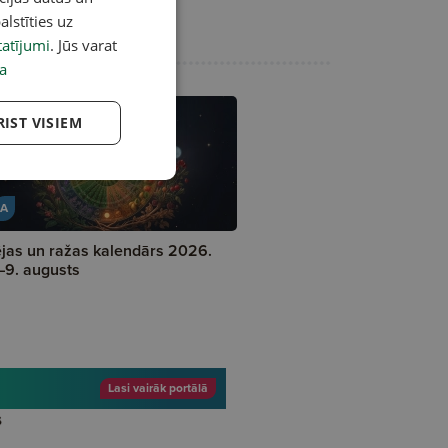
alstīties uz
atījumi
. Jūs varat
a
RIST VISIEM
A
jas un ražas kalendārs 2026.
–9. augusts