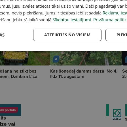
umus. Jūsu izvēles attiecas tikai uz šo vietni. Daži piegādātāji var b
sēm, nevis piekrišanu; jums ir tiesības iebilst sadaļā
Reklāmu iest
rišanu jebkurā laikā sadaļā
Sīkdatņu iestatījumi
.
Privātuma politik
AS
ATTEIKTIES NO VISIEM
PIEK
A
ēšanā neiztikt bez
Kas šonedēļ darāms dārzā. No 4.
Sē
miem. Dzintara Līča
līdz 11. augustam
3.