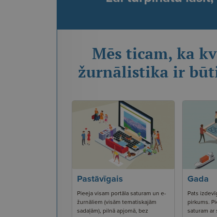
Mēs ticam, ka kv
žurnālistika ir būt
Pastāvīgais
Gada
Pieeja visam portāla saturam un e-
Pats izdevī
žurnāliem (visām tematiskajām
pirkums. Pi
sadaļām), pilnā apjomā, bez
saturam ar