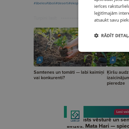
#ābeles
#āboli
#deserti
#ekoprodukti
#maize
ierīces raksturliel
leģitīmajām intere
Turpini lasīt
atsaukt savu piek
RĀDĪT DETAĻ
A
A
Samtenes un tomāti — labi kaimiņi
Ķiršu audz
vai konkurenti?
izaicināju
pieredze