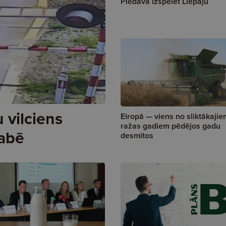
Piedāvā izspēlēt Liepāju
 vilciens
Eiropā — viens no sliktākajie
ražas gadiem pēdējos gadu
kabē
desmitos