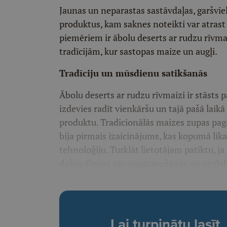
Jaunas un neparastas sastāvdaļas, garšviel
produktus, kam saknes noteikti var atras
piemēriem ir ābolu deserts ar rudzu rīvma
tradīcijām, kur sastopas maize un augļi.
Tradīciju un mūsdienu satikšanās
Ābolu deserts ar rudzu rīvmaizi ir stāsts p
izdevies radīt vienkāršu un tajā pašā lai
produktu. Tradicionālās maizes zupas pagat
bija pirmais izaicinājums, kas kopumā li
tehnoloģiju. Turklāt lietotājam patiktu, ja
dažas dienas pēc pagatavošanas un uzgla
Lai turpinātu lasī