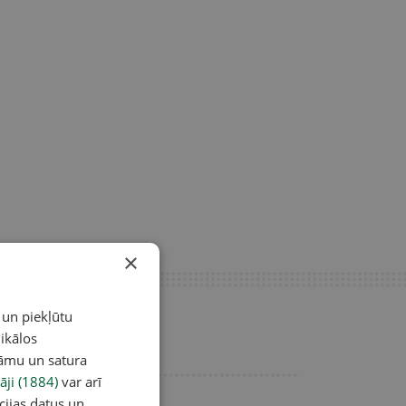
×
 un piekļūtu
ikālos
lāmu un satura
āji (1884)
var arī
cijas datus un