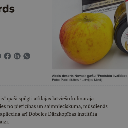
rds
Ābolu deserts Novada garšu "Produktu kvalitātes
Foto: Publicitātes / Latvijas Mediji
is" īpaši spilgti atklājas latviešu kulinārajā
šies no pieticības un saimnieciskuma, mūsdienās
apliecina arī Dobeles Dārzkopības institūta
aizi.