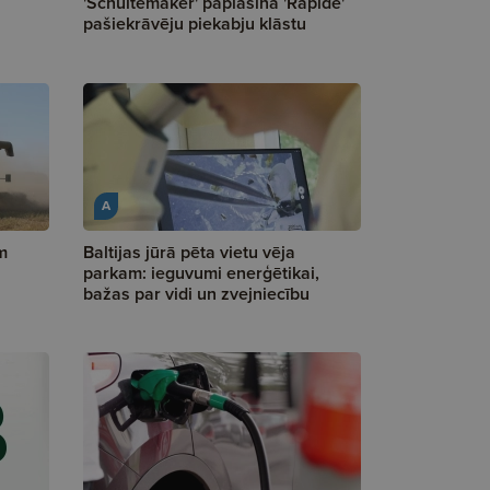
'Schuitemaker' paplašina 'Rapide'
pašiekrāvēju piekabju klāstu
A
m
Baltijas jūrā pēta vietu vēja
parkam: ieguvumi enerģētikai,
bažas par vidi un zvejniecību