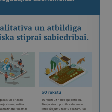
alitatīva un atbildīga
iska stiprai sabiedrībai.
50 rakstu
gākais un ērtākais
50 raksti uz 4 nedēļu periodu.
eeja visam portāla
Pieeja visam portāla saturam ar
 samazinātu reklāmas
ierobežojumu rakstu skaitam, kas