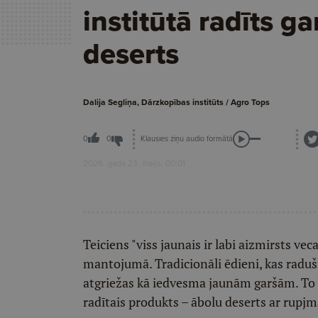
institūtā radīts ga
deserts
Dalija Segliņa, Dārzkopības institūts / Agro Tops
Klausies ziņu audio formātā
0
0
2026. gada 23. maijs, 00:01
Teiciens "viss jaunais ir labi aizmirsts veca
mantojumā. Tradicionāli ēdieni, kas radu
atgriežas kā iedvesma jaunām garšām. To 
radītais produkts – ābolu deserts ar rupjm