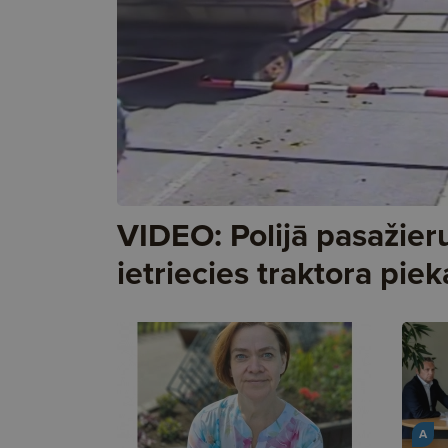
VIDEO: Polijā pasažieru
ietriecies traktora pie
A