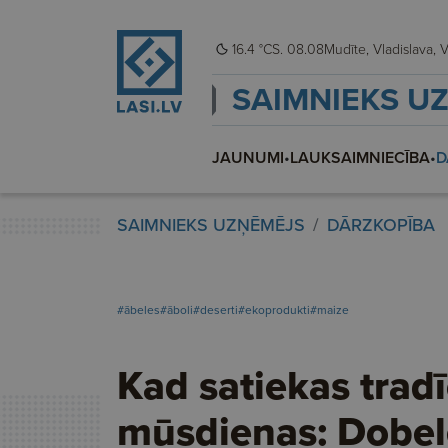
16.4 °C
S. 08.08
Mudī
SAIMNIEKS U
JAUNUMI
•
LAUKSAIMNIECĪBA
•
D
SAIMNIEKS UZŅĒMĒJS
DĀRZKOPĪBA
#ābeles
#āboli
#deserti
#ekoprodukti
#maize
Kad satiekas tradī
mūsdienas: Dobel