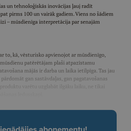
as un tehnoloģiskās inovācijas ļauj radīt
t pat pirms 100 un vairāk gadiem. Viens no šādiem
izi – mūsdienīga interpretācija par senajām
ar to, kā, vēsturisko apvienojot ar mūsdienīgo,
kā mūsdienu patērētājam plaši atpazīstamu
avošana mājās ir darba un laika ietilpīga. Tas jau
ka pārdomāt gan sastāvdaļas, gan pagatavošanas
 produktu varētu uzglabāt ilgāku laiku, ne tikai
bāšanas ledusskapī.
t, iegādājies abonementu!