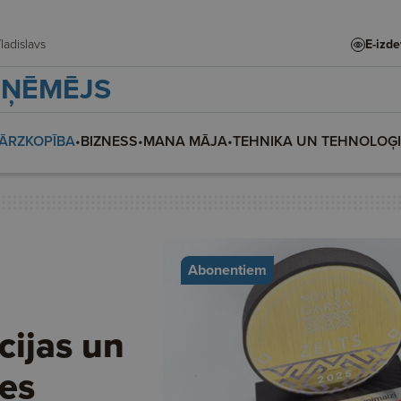
te, Vladislava, Vladislavs
E-izd
ZŅĒMĒJS
ĀRZKOPĪBA
•
BIZNESS
•
MANA MĀJA
•
TEHNIKA UN TEHNOLOĢ
Abonentiem
cijas un
es