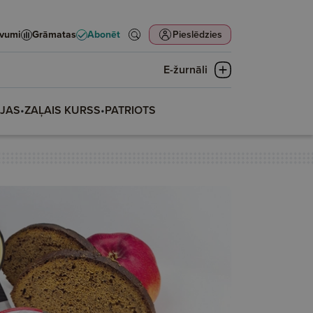
evumi
Grāmatas
Abonēt
Pieslēdzies
E-žurnāli
IJAS
•
ZAĻAIS KURSS
•
PATRIOTS