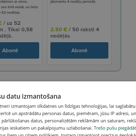
rēķinies ar vienu
jāizmanto 4 nedēļu periodā.
ev ērtā veidā, un lieto
u 52 nedēļas.
€
/ uz 52
 . Tikai 0,58
2.50 €
/ 50 raksti 4
dēļā.
nedēļās
Abonē
Abonē
ūsu datu izmantošana
eri izmantojam sīkdatnes un līdzīgas tehnoloģijas, lai saglabātu
 ierīcē un apstrādātu personas datus, piemēram, jūsu IP adresi, un
un pārlūkošanas datus, personalizētām reklāmām un saturam, rek
orijas ieskatiem un pakalpojumu uzlabošanai.
Trešo pušu piegādāt
tus šiem un citiem nolūkiem, tostarp izmantojot precīzus ģeolokā