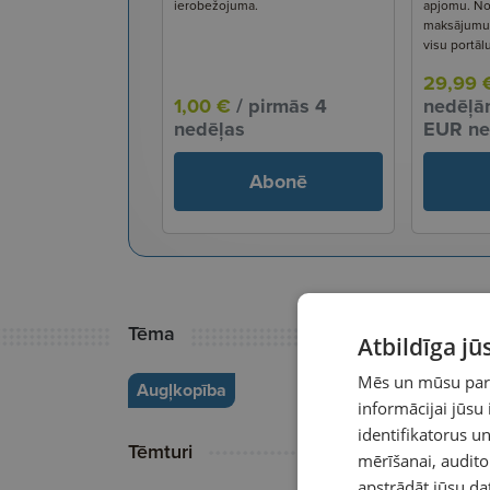
ierobežojuma.
apjomu. No
maksājumu s
visu portāl
29,99 
1,00 €
/ pirmās 4
nedēļām
nedēļas
EUR ne
Abonē
Tēma
Atbildīga j
Mēs un mūsu partn
Augļkopība
informācijai jūsu
identifikatorus 
Tēmturi
mērīšanai, audit
apstrādāt jūsu da