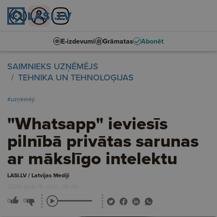
E-izdevumi
Grāmatas
Abonēt
SAIMNIEKS UZŅĒMĒJS
TEHNIKA UN TEHNOLOĢIJAS
#uzņēmēji
"Whatsapp" ieviesīs
pilnībā privātas sarunas
ar mākslīgo intelektu
LASI.LV / Latvijas Mediji
2026. gada 16. maijs, 08:00
0
0