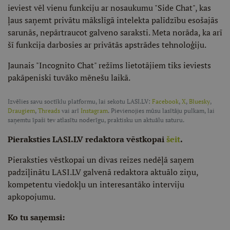
ieviest vēl vienu funkciju ar nosaukumu "Side Chat", kas
ļaus saņemt privātu mākslīgā intelekta palīdzību esošajās
sarunās, nepārtraucot galveno saraksti. Meta norāda, ka arī
šī funkcija darbosies ar privātās apstrādes tehnoloģiju.
Jaunais "Incognito Chat" režīms lietotājiem tiks ieviests
pakāpeniski tuvāko mēnešu laikā.
Izvēlies savu soctīklu platformu, lai sekotu LASI.LV:
Facebook
,
X
,
Bluesky
,
Draugiem
,
Threads
vai arī
Instagram
. Pievienojies mūsu lasītāju pulkam, lai
saņemtu īpaši tev atlasītu noderīgu, praktisku un aktuālu saturu.
Pieraksties LASI.LV redaktora vēstkopai
šeit
.
Pieraksties vēstkopai un divas reizes nedēļā saņem
padziļinātu LASI.LV galvenā redaktora aktuālo ziņu,
kompetentu viedokļu un interesantāko interviju
apkopojumu.
Ko tu saņemsi: