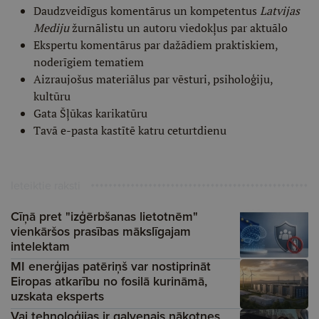
Daudzveidīgus komentārus un kompetentus
Latvijas
Mediju
žurnālistu un autoru viedokļus par aktuālo
Ekspertu komentārus par dažādiem praktiskiem,
noderīgiem tematiem
Aizraujošus materiālus par vēsturi, psiholoģiju,
kultūru
Gata Šļūkas karikatūru
Tavā e-pasta kastītē katru ceturtdienu
Ieteiktie raksti
Cīņā pret "izģērbšanas lietotnēm"
vienkāršos prasības mākslīgajam
intelektam
MI enerģijas patēriņš var nostiprināt
Eiropas atkarību no fosilā kurināmā,
uzskata eksperts
Vai tehnoloģijas ir galvenais nākotnes