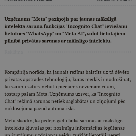
Uzņēmums "Meta" paziņojis par jaunas mākslīgā
intelekta sarunu funkcijas "Incognito Chat" ieviešanu
lietotnēs "WhatsApp" un "Meta AI", solot lietotājiem
pilnībā privātas sarunas ar mākslīgo intelektu.
Reklāma
Kompānija norāda, ka jaunais režīms balstīts uz tā dēvēto
privātās apstrādes tehnoloģiju, kuras mērķis ir nodrošināt,
lai sarunu saturs nebūtu pieejams nevienam citam,
tostarp pašam Meta. Uzņēmums uzsver, ka "Incognito
Chat" režīmā sarunas netiek saglabātas un ziņojumi pēc
noklusējuma pazūd automātiski.
Meta skaidro, ka pēdējo gadu laikā sarunas ar mākslīgo
intelektu kļuvušas par nozīmīgu informācijas iegūšanas
un jautājumu uzdošanas veidu, turklāt lietotāji nereti