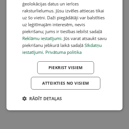
ģeolokācijas datus un ierīces
raksturlielumus. Jūsu izvēles attiecas tikai
uz šo vietni. Daži piegādātāji var balstīties
uz leģitīmajām interesēm, nevis
piekrišanu; jums ir tiesības iebilst sadaļā
Reklāmu iestatījumi
. Jūs varat atsaukt savu
piekrišanu jebkurā laikā sadaļā
Sīkdatņu
iestatījumi
.
Privātuma politika
PIEKRIST VISIEM
ATTEIKTIES NO VISIEM
RĀDĪT DETAĻAS