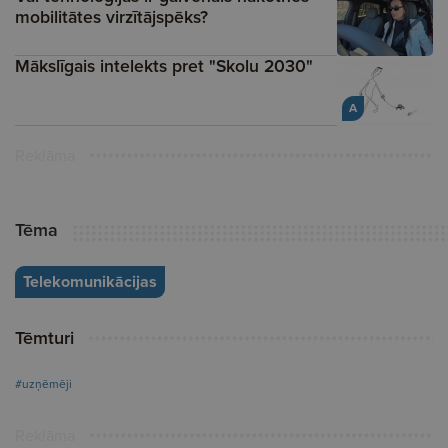
mobilitātes virzītājspēks?
Mākslīgais intelekts pret "Skolu 2030"
A
Reklāma
Tēma
Telekomunikācijas
Tēmturi
#uzņēmēji
Reklāma