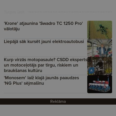
Turpini lasīt
'Krone' atjaunina 'Swadro TC 1250 Pro'
vālotāju
Liepājā sāk kursēt jauni elektroautobusi
Kurp virzās motopasaule? CSDD eksperts
un motoceļotājs par tirgu, riskiem un
braukšanas kultūru
A
'Monosem' laiž klajā jaunās paaudzes
'NG Plus' sējmašīnu
Reklāma