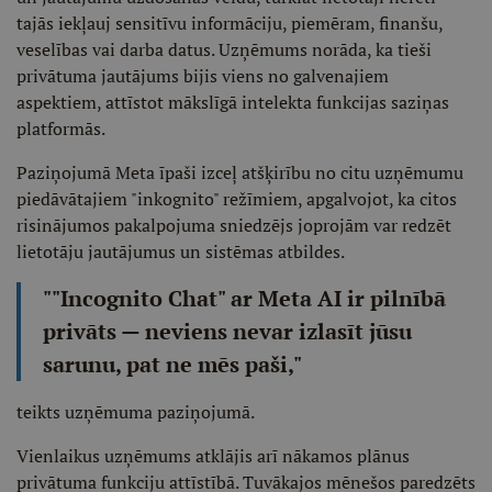
tajās iekļauj sensitīvu informāciju, piemēram, finanšu,
veselības vai darba datus. Uzņēmums norāda, ka tieši
privātuma jautājums bijis viens no galvenajiem
aspektiem, attīstot mākslīgā intelekta funkcijas saziņas
platformās.
Paziņojumā Meta īpaši izceļ atšķirību no citu uzņēmumu
piedāvātajiem "inkognito" režīmiem, apgalvojot, ka citos
risinājumos pakalpojuma sniedzējs joprojām var redzēt
lietotāju jautājumus un sistēmas atbildes.
""Incognito Chat" ar Meta AI ir pilnībā
privāts — neviens nevar izlasīt jūsu
sarunu, pat ne mēs paši,"
teikts uzņēmuma paziņojumā.
Vienlaikus uzņēmums atklājis arī nākamos plānus
privātuma funkciju attīstībā. Tuvākajos mēnešos paredzēts