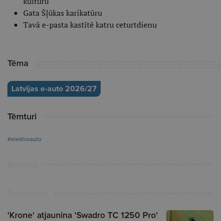
kultūru
Gata Šļūkas karikatūru
Tavā e-pasta kastītē katru ceturtdienu
Tēma
Latvijas e-auto 2026/27
Tēmturi
#elektroauto
Reklāma
Turpini lasīt
'Krone' atjaunina 'Swadro TC 1250 Pro'