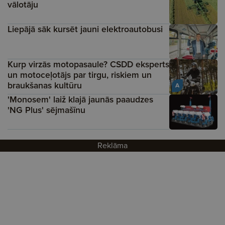
vālotāju
Liepājā sāk kursēt jauni elektroautobusi
Kurp virzās motopasaule? CSDD eksperts
un motoceļotājs par tirgu, riskiem un
braukšanas kultūru
A
'Monosem' laiž klajā jaunās paaudzes
'NG Plus' sējmašīnu
Reklāma