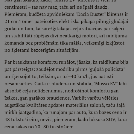
centimetri – tas nav maz, taču arī ne īpaši daudz.
Piemēram, budžeta apvidniekam "Dacia Duster" klīrenss ir
21 cm. Tomēr pateicoties elektriskā pikapa pilnīgi gludajai
grīdai un tam, ka sarežģītākajās ceļa situācijās par saķeri
un stabilitāti rūpējas divi neatkarīgi motori, arī raidījuma
komanda bez problēmām tika mājās, veiksmīgi izkļūstot
no šķietami bezcerīgām situācijām.
Par braukšanas komfortu runājot, jāsaka, ka raidījums bija
pat pārsteigts: zaudējot modrību pirms "guļošā policista"
un šķērsojot to, teiksim, ar 35–40 km/h, jūs pat īsti
nesabīsieties. Gaita ir plūdena un stabila, "Musso EV" labi
absorbē ceļa nelīdzenumus, nodrošinot komfortu gan
īsākos, gan garākos braucienos. Varbūt varētu vēlēties
augstākas kvalitātes apdares materiālus salonā, taču šajā
mirklī jāatgādina, ka runājam par auto, kura bāzes cena ir
48 tūkstoši eiro, nevis, piemēram, kādu luksusa SUV, kura
cena sākas no 70–80 tūkstošiem.