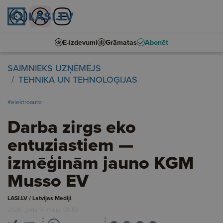
E-izdevumi
Grāmatas
Abonēt
SAIMNIEKS UZŅĒMĒJS
TEHNIKA UN TEHNOLOĢIJAS
#elektroauto
Darba zirgs eko
entuziastiem —
izmēģinām jauno KGM
Musso EV
LASI.LV / Latvijas Mediji
2026. gada 14. maijs, 00:59