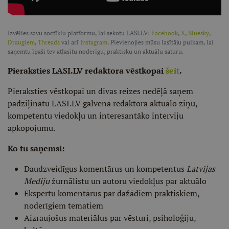
Izvēlies savu soctīklu platformu, lai sekotu LASI.LV:
Facebook
,
X
,
Bluesky
,
Draugiem
,
Threads
vai arī
Instagram
. Pievienojies mūsu lasītāju pulkam, lai
saņemtu īpaši tev atlasītu noderīgu, praktisku un aktuālu saturu.
Pieraksties LASI.LV redaktora vēstkopai
šeit
.
Pieraksties vēstkopai un divas reizes nedēļā saņem
padziļinātu LASI.LV galvenā redaktora aktuālo ziņu,
kompetentu viedokļu un interesantāko interviju
apkopojumu.
Ko tu saņemsi:
Daudzveidīgus komentārus un kompetentus
Latvijas
Mediju
žurnālistu un autoru viedokļus par aktuālo
Ekspertu komentārus par dažādiem praktiskiem,
noderīgiem tematiem
Aizraujošus materiālus par vēsturi, psiholoģiju,