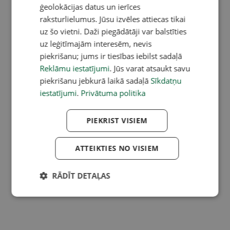
ģeolokācijas datus un ierīces
raksturlielumus. Jūsu izvēles attiecas tikai
uz šo vietni. Daži piegādātāji var balstīties
uz leģitīmajām interesēm, nevis
piekrišanu; jums ir tiesības iebilst sadaļā
Reklāmu iestatījumi
. Jūs varat atsaukt savu
piekrišanu jebkurā laikā sadaļā
Sīkdatņu
iestatījumi
.
Privātuma politika
PIEKRIST VISIEM
ATTEIKTIES NO VISIEM
RĀDĪT DETAĻAS