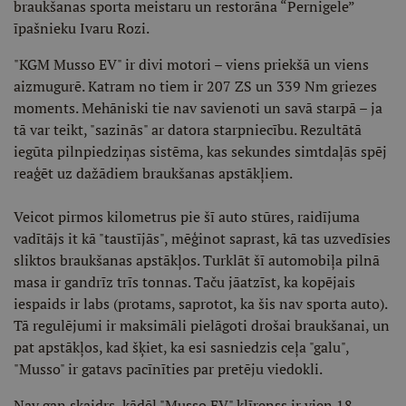
braukšanas sporta meistaru un restorāna “Pernigele”
īpašnieku Ivaru Rozi.
"KGM Musso EV" ir divi motori – viens priekšā un viens
aizmugurē. Katram no tiem ir 207 ZS un 339 Nm griezes
moments. Mehāniski tie nav savienoti un savā starpā – ja
tā var teikt, "sazinās" ar datora starpniecību. Rezultātā
iegūta pilnpiedziņas sistēma, kas sekundes simtdaļās spēj
reaģēt uz dažādiem braukšanas apstākļiem.
Veicot pirmos kilometrus pie šī auto stūres, raidījuma
vadītājs it kā "taustījās", mēģinot saprast, kā tas uzvedīsies
sliktos braukšanas apstākļos. Turklāt šī automobiļa pilnā
masa ir gandrīz trīs tonnas. Taču jāatzīst, ka kopējais
iespaids ir labs (protams, saprotot, ka šis nav sporta auto).
Tā regulējumi ir maksimāli pielāgoti drošai braukšanai, un
pat apstākļos, kad šķiet, ka esi sasniedzis ceļa "galu",
"Musso" ir gatavs pacīnīties par pretēju viedokli.
Nav gan skaidrs, kādēļ "Musso EV" klīrenss ir vien 18