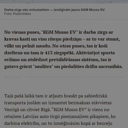
Darba zirgs eko entuziastiem — izmēģinām jauno KGM Musso EV.
Foto: Publicitātes
No vienas puses, "KGM Musso EV" ir darba zirgs ar
kravas kasti un visu riteņu piedziņu – ar to var stumt,
vilkt un pelnīt naudu. No otras puses, tas ir koši
dzeltens un tam ir 413 zirgspēki. Aktivizējot sporta
režīmu un atslēdzot pretslīdēšanas sistēmu, tas ir
gatavs griezt "saulītes" un piedalīties drifta sacensībās.
Reklāma
Tajā pašā laikā tam ir atļauts braukt pa sabiedriskā
transporta joslām un izmantot bezmaksas stāvvietas
Vecrīgā un citviet Rīgā. “KGM Musso EV” ir viens no
retajiem Latvijas auto tirgū pieejamajiem pikapiem, ko
darbina elektrība, un to izmēģināsim kopā ar bezceļu