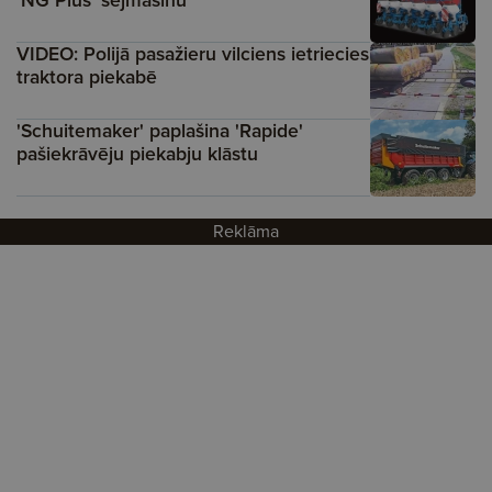
'NG Plus' sējmašīnu
VIDEO: Polijā pasažieru vilciens ietriecies
traktora piekabē
'Schuitemaker' paplašina 'Rapide'
pašiekrāvēju piekabju klāstu
Reklāma