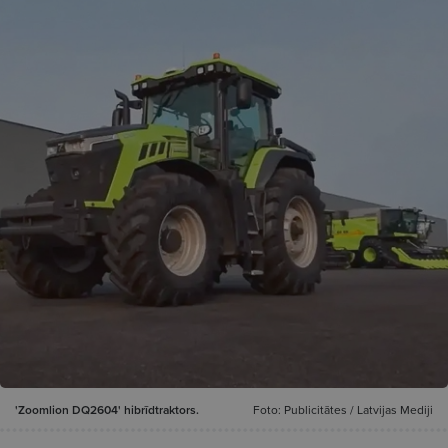
'Zoomlion DQ2604' hibrīdtraktors.
Foto: Publicitātes / Latvijas Mediji