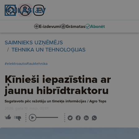
E-izdevumi
Grāmatas
Abonēt
SAIMNIEKS UZŅĒMĒJS
TEHNIKA UN TEHNOLOĢIJAS
#elektroauto
#lauktehnika
Ķīnieši iepazīstina ar
jaunu hibrīdtraktoru
Sagatavots pēc ražotāju un tīmekļa informācijas / Agro Tops
2026. gada 19. maijs, 00:01
1
0