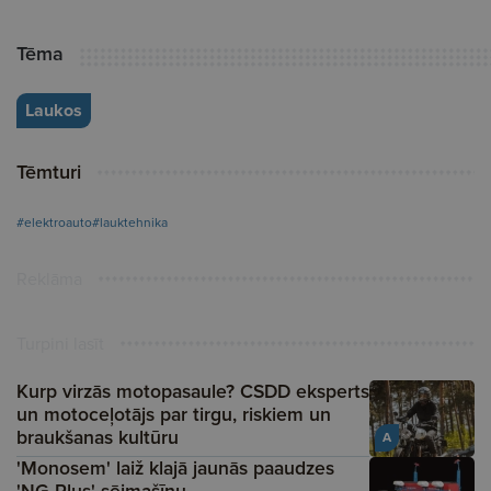
Tēma
Laukos
Tēmturi
#elektroauto
#lauktehnika
Reklāma
Turpini lasīt
Kurp virzās motopasaule? CSDD eksperts
un motoceļotājs par tirgu, riskiem un
braukšanas kultūru
A
'Monosem' laiž klajā jaunās paaudzes