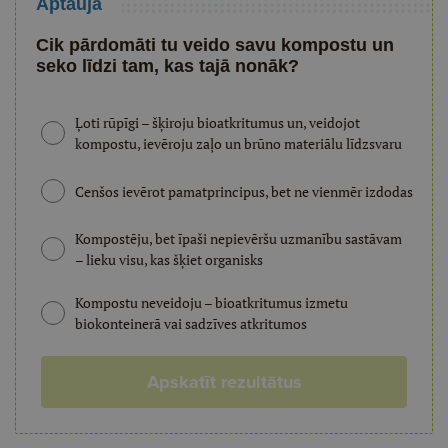
Aptauja
Cik pārdomāti tu veido savu kompostu un
seko līdzi tam, kas tajā nonāk?
Ļoti rūpīgi – šķiroju bioatkritumus un, veidojot
kompostu, ievēroju zaļo un brūno materiālu līdzsvaru
Cenšos ievērot pamatprincipus, bet ne vienmēr izdodas
Kompostēju, bet īpaši nepievēršu uzmanību sastāvam
– lieku visu, kas šķiet organisks
Kompostu neveidoju – bioatkritumus izmetu
biokonteinerā vai sadzīves atkritumos
Apskatīt rezultātus