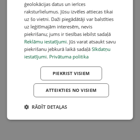
ģeolokācijas datus un ierīces
raksturlielumus. Jūsu izvēles attiecas tikai
uz šo vietni. Daži piegādātāji var balstīties
uz leģitīmajām interesēm, nevis
piekrišanu; jums ir tiesības iebilst sadaļā
Reklāmu iestatījumi
. Jūs varat atsaukt savu
piekrišanu jebkurā laikā sadaļā
Sīkdatņu
iestatījumi
.
Privātuma politika
PIEKRIST VISIEM
ATTEIKTIES NO VISIEM
RĀDĪT DETAĻAS