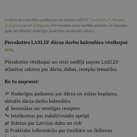
Izvēlies savu soctīklu platformu, lai sekotu LASI.LV:
Facebook
,
X
,
Bluesky
,
Draugiem
vai arī
Instagram
. Pievienojies mūsu lasītāju pulkam, lai saņemtu
īpaši tev atlasītu noderīgu, praktisku un aktuālu saturu.
Pieraksties LASI.LV dārza darbu kalendāra vēstkopai
šeit
.
Pieraksties vēstkopai un reizi nedēļā saņem LASI.LV
atlasītus rakstus par dārza, dabas, recepšu tematiku.
Ko tu saņemsi:
🌱 Noderīgus padomus par dārza un mājas kopšanu,
aktuālo dārza darbu kalendāru
🍏 Sezonālas un veselīgas receptes
🐾 Ieteikumus par mājdzīvnieku aprūpi
🌿 Stāstus par Latvijas dabu un vidi
⚖️ Praktisku informāciju par tiesībām un ikdienas