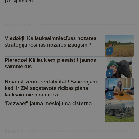
jautājumiem
Ieteiktie raksti
Viedokļi: Kā lauksaimniecības nozares
stratēģija rosinās nozares izaugsmi?
A
Pieredze! Kā laukiem piesaistīt jaunos
saimniekus
A
Novērst zemo rentabilitāti! Skaidrojam,
kādi ir ZM sagatavotā rīcības plāna
lauksaimniecībā mērķi
A
'Dezwaef' jaunā mēslojuma cisterna
Reklāma