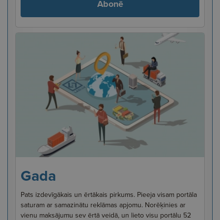
Abonē
Gada
Pats izdevīgākais un ērtākais pirkums. Pieeja visam portāla
saturam ar samazinātu reklāmas apjomu. Norēķinies ar
vienu maksājumu sev ērtā veidā, un lieto visu portālu 52