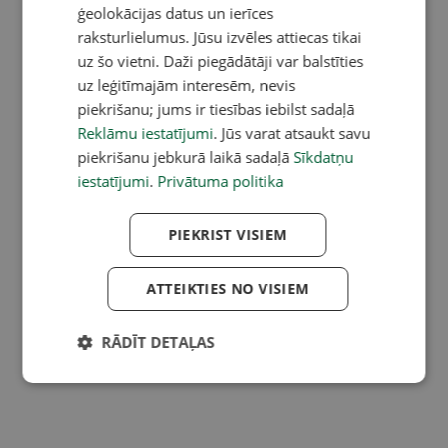
ģeolokācijas datus un ierīces
raksturlielumus. Jūsu izvēles attiecas tikai
uz šo vietni. Daži piegādātāji var balstīties
uz leģitīmajām interesēm, nevis
piekrišanu; jums ir tiesības iebilst sadaļā
Reklāmu iestatījumi
. Jūs varat atsaukt savu
piekrišanu jebkurā laikā sadaļā
Sīkdatņu
iestatījumi
.
Privātuma politika
PIEKRIST VISIEM
ATTEIKTIES NO VISIEM
RĀDĪT DETAĻAS