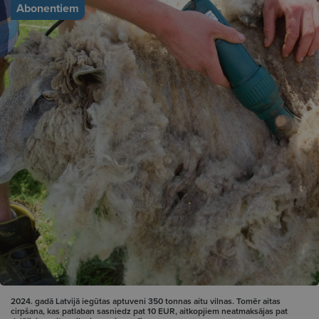
Abonentiem
2024. gadā Latvijā iegūtas aptuveni 350 tonnas aitu vilnas. Tomēr aitas
cirpšana, kas patlaban sasniedz pat 10 EUR, aitkopjiem neatmaksājas pat