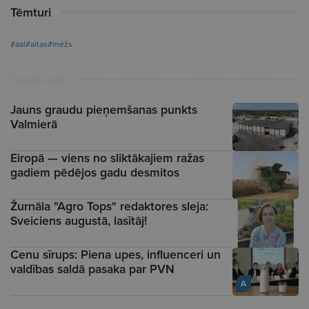
Tēmturi
#aal
#aitas
#mežs
Turpini lasīt
Jauns graudu pieņemšanas punkts
Valmierā
Eiropā — viens no sliktākajiem ražas
gadiem pēdējos gadu desmitos
Žurnāla "Agro Tops" redaktores sleja:
Sveiciens augustā, lasītāj!
Cenu sīrups: Piena upes, influenceri un
valdības saldā pasaka par PVN
A