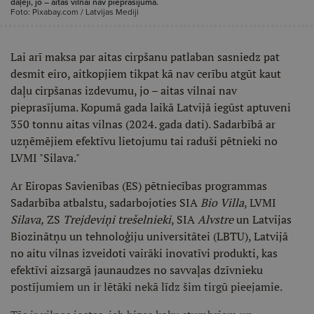
daļēji, jo – aitas vilnai nav pieprasījuma.
Foto: Pixabay.com / Latvijas Mediji
Lai arī maksa par aitas cirpšanu patlaban sasniedz pat
desmit eiro, aitkopjiem tikpat kā nav cerību atgūt kaut
daļu cirpšanas izdevumu, jo – aitas vilnai nav
pieprasījuma. Kopumā gada laikā Latvijā iegūst aptuveni
350 tonnu aitas vilnas (2024. gada dati). Sadarbībā ar
uzņēmējiem efektīvu lietojumu tai raduši pētnieki no
LVMI "Silava."
Ar Eiropas Savienības (ES) pētniecības programmas
Sadarbība atbalstu, sadarbojoties SIA
Bio Villa
, LVMI
Silava,
ZS
Trejdeviņi trešelnieki
, SIA
Alvstre
un Latvijas
Biozinātņu un tehnoloģiju universitātei (LBTU), Latvijā
no aitu vilnas izveidoti vairāki inovatīvi produkti, kas
efektīvi aizsargā jaunaudzes no savvaļas dzīvnieku
postījumiem un ir lētāki nekā līdz šim tirgū pieejamie.