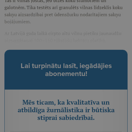
Tās ir vilnas jostas, jeb bizes koku stumbriem un
galotnēm. Tika testēts arī granulēts vilnas līdzeklis koku
sakņu aizsardzībai pret ūdensžurku nodarītajiem sakņu
bojājumiem.
Ar Latvijā gada laikā cirpto aitu vilnu pietiku jaunaudžu
aizsargāšanai 100–150 tūkstošu hektāru platībā.
Lai turpinātu lasīt, iegādājies
abonementu!
Mēs ticam, ka kvalitatīva un
atbildīga žurnālistika ir būtiska
stiprai sabiedrībai.