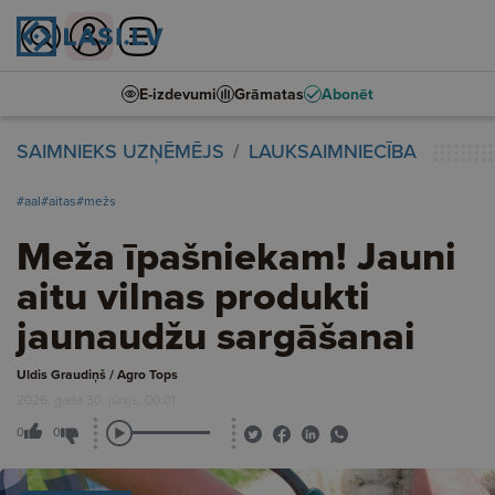
E-izdevumi
Grāmatas
Abonēt
SAIMNIEKS UZŅĒMĒJS
LAUKSAIMNIECĪBA
#aal
#aitas
#mežs
Meža īpašniekam! Jauni
aitu vilnas produkti
jaunaudžu sargāšanai
Uldis Graudiņš / Agro Tops
2026. gada 30. jūnijs, 00:01
0
0