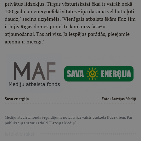
privātus līdzekļus. Tirgus vēsturiskajai ēkai ir vairāk nekā
100 gadu un energoefektivitātes ziņā darāmā vēl būtu ļoti
daudz," secina uzņēmējs. "Vienīgais atbalsts ēkām līdz šim
ir bijis Rīgas domes projektu konkurss fasāžu
atjaunošanai. Tas arī viss. Ja iespējas parādās, pieejamie
apjomi ir niecīgi."
Sava enerģija
Foto:
Latvijas Mediji
Mediju atbalsta fonda ieguldījums no Latvijas valsts budžeta līdzekļiem. Par
publikācijas saturu atbild "Latvijas Mediji".
Ieteiktie raksti