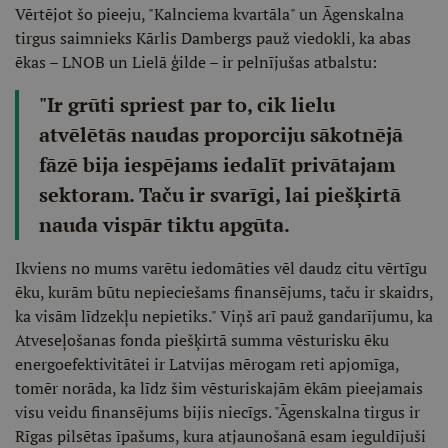
Vērtējot šo pieeju, "Kalnciema kvartāla" un Āgenskalna
tirgus saimnieks Kārlis Dambergs pauž viedokli, ka abas
ēkas – LNOB un Lielā ģilde – ir pelnījušas atbalstu:
"Ir grūti spriest par to, cik lielu
atvēlētās naudas proporciju sākotnējā
fāzē bija iespējams iedalīt privātajam
sektoram. Taču ir svarīgi, lai piešķirtā
nauda vispār tiktu apgūta.
Ikviens no mums varētu iedomāties vēl daudz citu vērtīgu
ēku, kurām būtu nepieciešams finansējums, taču ir skaidrs,
ka visām līdzekļu nepietiks." Viņš arī pauž gandarījumu, ka
Atveseļošanas fonda piešķirtā summa vēsturisku ēku
energoefektivitātei ir Latvijas mērogam reti apjomīga,
tomēr norāda, ka līdz šim vēsturiskajām ēkām pieejamais
visu veidu finansējums bijis niecīgs. "Āgenskalna tirgus ir
Rīgas pilsētas īpašums, kura atjaunošanā esam ieguldījuši