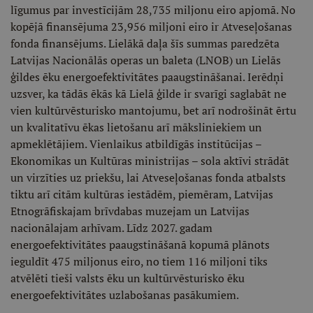
līgumus par investīcijām 28,735 miljonu eiro apjomā. No
kopējā finansējuma 23,956 miljoni eiro ir Atveseļošanas
fonda finansējums. Lielākā daļa šīs summas paredzēta
Latvijas Nacionālās operas un baleta (LNOB) un Lielās
ģildes ēku energoefektivitātes paaugstināšanai. Ierēdņi
uzsver, ka tādās ēkās kā Lielā ģilde ir svarīgi saglabāt ne
vien kultūrvēsturisko mantojumu, bet arī nodrošināt ērtu
un kvalitatīvu ēkas lietošanu arī māksliniekiem un
apmeklētājiem. Vienlaikus atbildīgās institūcijas –
Ekonomikas un Kultūras ministrijas – sola aktīvi strādāt
un virzīties uz priekšu, lai Atveseļošanas fonda atbalsts
tiktu arī citām kultūras iestādēm, piemēram, Latvijas
Etnogrāfiskajam brīvdabas muzejam un Latvijas
nacionālajam arhīvam. Līdz 2027. gadam
energoefektivitātes paaugstināšanā kopumā plānots
ieguldīt 475 miljonus eiro, no tiem 116 miljoni tiks
atvēlēti tieši valsts ēku un kultūrvēsturisko ēku
energoefektivitātes uzlabošanas pasākumiem.