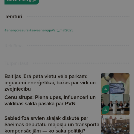
Tēmturi
#energoresursi
#savaenerģija
#sif_maf2023
Reklāma
Turpini lasīt
Baltijas jūrā pēta vietu vēja parkam:
ieguvumi enerģētikai, bažas par vidi un
zvejniecību
A
Cenu sīrups: Piena upes, influenceri un
valdības saldā pasaka par PVN
A
Sabiedrībā arvien skaļāk diskutē par
Saeimas deputātu mājokļu un transporta
kompensācijām — ko saka politiķi?