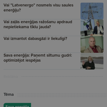
Vai "Latvenergo" nosmels visu saules
enerģiju?
Vai zaļās enerģijas ražošanu apdraud
nepietiekama tīklu jauda?
Vai izmantot dabasgāzi ir liekulīgi?
Sava enerģija: Paņemt siltumu gudri:
optimizējot iespējas
Reklāma
Tēma
Sava enerģija