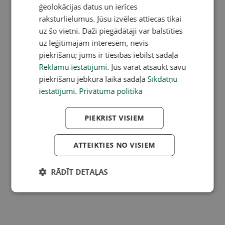
ģeolokācijas datus un ierīces
raksturlielumus. Jūsu izvēles attiecas tikai
uz šo vietni. Daži piegādātāji var balstīties
uz leģitīmajām interesēm, nevis
piekrišanu; jums ir tiesības iebilst sadaļā
Reklāmu iestatījumi
. Jūs varat atsaukt savu
piekrišanu jebkurā laikā sadaļā
Sīkdatņu
iestatījumi
.
Privātuma politika
PIEKRIST VISIEM
ATTEIKTIES NO VISIEM
RĀDĪT DETAĻAS