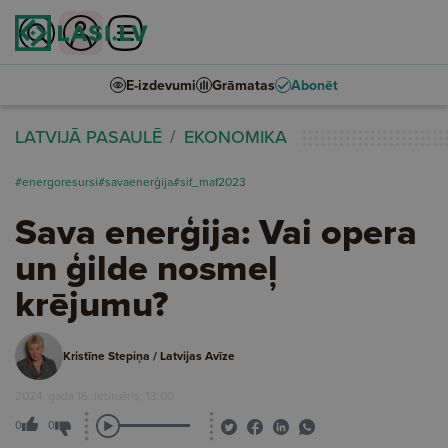
E-izdevumi
Grāmatas
Abonēt
LATVIJĀ PASAULĒ
EKONOMIKA
#energoresursi
#savaenerģija
#sif_maf2023
Sava enerģija: Vai opera
un ģilde nosmeļ
krējumu?
Kristīne Stepiņa / Latvijas Avīze
2024. gada 16. februāris, 13:00
0
0