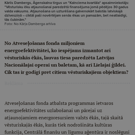
Kārlis Dambergs, Āgenskalna tirgus un "Kalnciema kvartāla" apsaimniekotājs:
"Vēsturisku ēku atjaunošanai paredzētā finansējuma jomā pēdējos 30 gadus
valda vakuums. Atjaunošana un uzturēšana galvenokārt balstās latviskajā
dzīvesziņā – ciktāl paši novērtējam senās ēkas un pamazām, bet neatlaidīgi,
tās čubinām."
Foto: No Kārļa Damberga arhīva
No Atveseļošanas fonda miljoniem
energoefektivitātei, ko iespējams izmantot arī
vēsturiskās ēkās, lauvas tiesa paredzēta Latvijas
Nacionālajai operai un baletam, kā arī Lielajai ģildei.
Cik tas ir godīgi pret citiem vēsturiskajiem objektiem?
Reklāma
Atveseļošanas fonda atbalsta programmas ietvaros
energoefektivitātes uzlabošanai un pārejai uz
atjaunojamiem energoresursiem valsts ēkās, tajā skaitā
vēsturiskajās ēkās, kurās tiek nodrošināta kultūras
funkcija, Centrālā finanšu un līgumu aģentūra ir noslēgusi