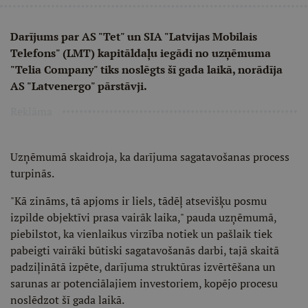
Darījums par AS "Tet" un SIA "Latvijas Mobilais
Telefons" (LMT) kapitāldaļu iegādi no uzņēmuma
"Telia Company" tiks noslēgts šī gada laikā, norādīja
AS "Latvenergo" pārstāvji.
Reklāma
Uzņēmumā skaidroja, ka darījuma sagatavošanas process
turpinās.
"Kā zināms, tā apjoms ir liels, tādēļ atsevišķu posmu
izpilde objektīvi prasa vairāk laika," pauda uzņēmumā,
piebilstot, ka vienlaikus virzība notiek un pašlaik tiek
pabeigti vairāki būtiski sagatavošanās darbi, tajā skaitā
padziļinātā izpēte, darījuma struktūras izvērtēšana un
sarunas ar potenciālajiem investoriem, kopējo procesu
noslēdzot šī gada laikā.