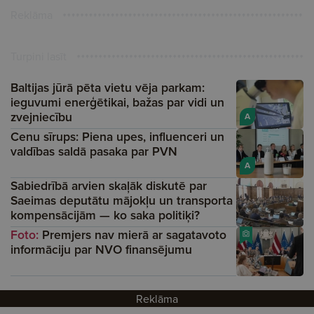
Reklāma
Turpini lasīt
Baltijas jūrā pēta vietu vēja parkam:
ieguvumi enerģētikai, bažas par vidi un
zvejniecību
A
Cenu sīrups: Piena upes, influenceri un
valdības saldā pasaka par PVN
A
Sabiedrībā arvien skaļāk diskutē par
Saeimas deputātu mājokļu un transporta
kompensācijām — ko saka politiķi?
Foto:
Premjers nav mierā ar sagatavoto
informāciju par NVO finansējumu
Reklāma