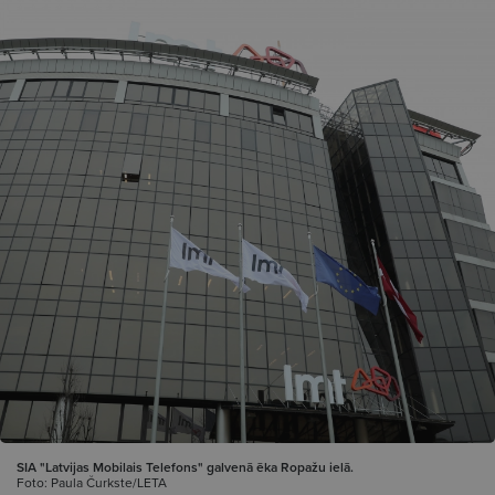
SIA "Latvijas Mobilais Telefons" galvenā ēka Ropažu ielā.
Foto: Paula Čurkste/LETA