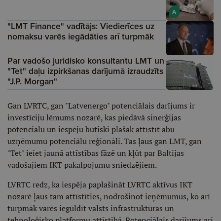
A
"LMT Finance" vadītājs: Viedierīces uz
nomaksu varēs iegādāties arī turpmāk
Par vadošo juridisko konsultantu LMT un
"Tet" daļu izpirkšanas darījumā izraudzīts
"J.P. Morgan"
Gan LVRTC, gan "Latvenergo" potenciālais darījums ir
investīciju lēmums nozarē, kas piedāvā sinerģijas
potenciālu un iespēju būtiski plašāk attīstīt abu
uzņēmumu potenciālu reģionāli. Tas ļaus gan LMT, gan
"Tet" ieiet jaunā attīstības fāzē un kļūt par Baltijas
vadošajiem IKT pakalpojumu sniedzējiem.
LVRTC redz, ka iespēja paplašināt LVRTC aktīvus IKT
nozarē ļaus tam attīstīties, nodrošinot ieņēmumus, ko arī
turpmāk varēs ieguldīt valsts infrastruktūras un
tehnoloģisko platformu attīstībā. Potenciālais darījums arī