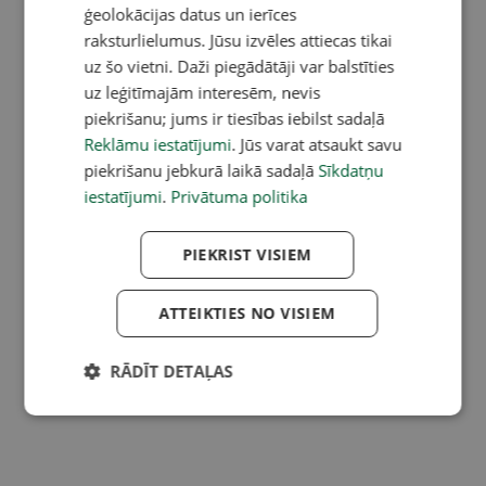
ģeolokācijas datus un ierīces
raksturlielumus. Jūsu izvēles attiecas tikai
uz šo vietni. Daži piegādātāji var balstīties
uz leģitīmajām interesēm, nevis
piekrišanu; jums ir tiesības iebilst sadaļā
Reklāmu iestatījumi
. Jūs varat atsaukt savu
piekrišanu jebkurā laikā sadaļā
Sīkdatņu
iestatījumi
.
Privātuma politika
PIEKRIST VISIEM
ATTEIKTIES NO VISIEM
RĀDĪT DETAĻAS