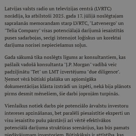
Latvijas valsts radio un televīzijas centrā (LVRTC)
norādīja, ka atbilstoši 2025. gada 17. jūlijā noslēgtajam
saprašanās memorandam starp LVRTC, "Latvenergo" un
"Telia Company" visas potenciālajā darījumā iesaistītās
puses sadarbojas, secīgi īstenojot loģiskus un korektai
darījuma norisei nepieciešamus soļus.
Gada sākumā tika noslēgts līgums ar konsultantiem, kas
pašlaik vadošā konsultanta "J.P. Morgan" vadībā veic
padziļinātu "Tet" un LMT izvertējumu "due diligence".
Ņemot vērā būtiski plašāka un apjomīgāka
dokumentācijas klāsta izstrādi un izpēti, nekā bija plānots
pirms desmit mēnešiem, šie darbi joprojām turpinās.
Vienlaikus notiek darbs pie potenciālo ārvalstu investoru
intereses apzināšanas, bet paralēli piesaistītie eksperti un
visu iesaistīto pušu pārstāvji arī vērtē efektīvākos
potenciālā darījuma struktūras scenārijus, kas būs pamats
piedāvājumam investoriem. Būtiskākais ir attīstība, kas