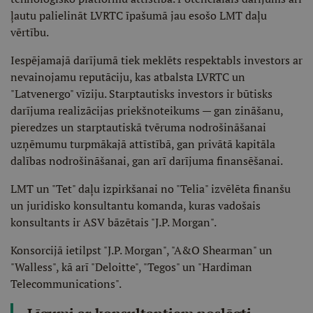
ļautu palielināt LVRTC īpašumā jau esošo LMT daļu
vērtību.
Iespējamajā darījumā tiek meklēts respektabls investors ar
nevainojamu reputāciju, kas atbalsta LVRTC un
"Latvenergo" vīziju. Starptautisks investors ir būtisks
darījuma realizācijas priekšnoteikums — gan zināšanu,
pieredzes un starptautiskā tvēruma nodrošināšanai
uzņēmumu turpmākajā attīstībā, gan privātā kapitāla
dalības nodrošināšanai, gan arī darījuma finansēšanai.
LMT un "Tet" daļu izpirkšanai no "Telia" izvēlēta finanšu
un juridisko konsultantu komanda, kuras vadošais
konsultants ir ASV bāzētais "J.P. Morgan".
Konsorcijā ietilpst "J.P. Morgan", "A&O Shearman" un
"Walless", kā arī "Deloitte", "Tegos" un "Hardiman
Telecommunications".