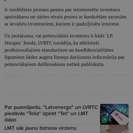
Ir noslēdzies pirmais posms par ieinteresēto investoru
apzināšanu un sācies otrais posms ar konkrētām sarunām
ar ārvalstu investoriem, kuriem ir padziļināta interese.
Uz jautājumu, vai potenciālais investors ir kāds "J.P.
Morgan" fonda, LVRTC norādīja, ka atbilstoši
profesionālajiem standartiem un konfidencialitātes
līgumiem šādos augsta līmeņa darījumos informācija par
potenciālajiem dalībniekiem netiek publiskota.
Reklāma
Ieteiktie raksti
Par pusmiljardu. "Latvenergo" un LVRTC
piedāvās "Telia" izpirkt "Tet" un LMT
daļas
A
LMT sāk jaunu biznesa virzienu