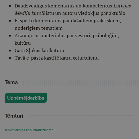
Daudzveidīgus komentārus un kompetentus
Latvijas
Mediju
žurnālistu un autoru viedokļus par aktuālo
Ekspertu komentārus par dažādiem praktiskiem,
noderīgiem tematiem
Aizraujošus materiālus par vēsturi, psiholoģiju,
kultūru
Gata Šļūkas karikatūru
Tavā e-pasta kastītē katru ceturtdienu
Tēma
Uzņēmējdarbība
Tēmturi
#investīcijas
#nauda
#uzņēmēji