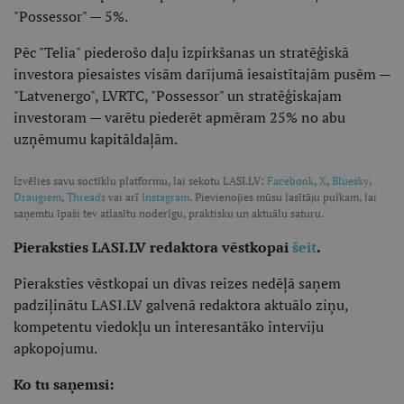
"Possessor" — 5%.
Pēc "Telia" piederošo daļu izpirkšanas un stratēģiskā
investora piesaistes visām darījumā iesaistītajām pusēm —
"Latvenergo", LVRTC, "Possessor" un stratēģiskajam
investoram — varētu piederēt apmēram 25% no abu
uzņēmumu kapitāldaļām.
Izvēlies savu soctīklu platformu, lai sekotu LASI.LV:
Facebook
,
X
,
Bluesky
,
Draugiem
,
Threads
vai arī
Instagram
. Pievienojies mūsu lasītāju pulkam, lai
saņemtu īpaši tev atlasītu noderīgu, praktisku un aktuālu saturu.
Pieraksties LASI.LV redaktora vēstkopai
šeit
.
Pieraksties vēstkopai un divas reizes nedēļā saņem
padziļinātu LASI.LV galvenā redaktora aktuālo ziņu,
kompetentu viedokļu un interesantāko interviju
apkopojumu.
Ko tu saņemsi: