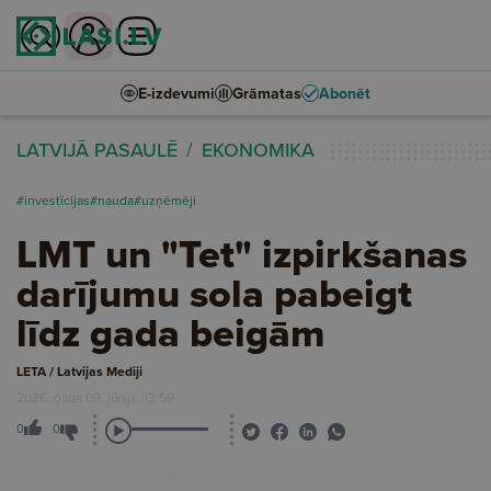
E-izdevumi
Grāmatas
Abonēt
LATVIJĀ PASAULĒ
EKONOMIKA
#investīcijas
#nauda
#uzņēmēji
LMT un "Tet" izpirkšanas
darījumu sola pabeigt
līdz gada beigām
LETA / Latvijas Mediji
2026. gada 09. jūnijs, 13:59
0
0