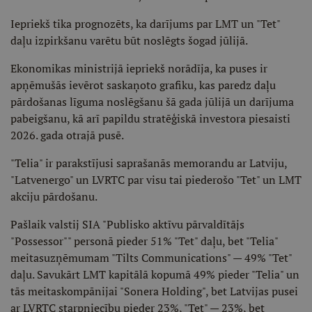
Iepriekš tika prognozēts, ka darījums par LMT un "Tet"
daļu izpirkšanu varētu būt noslēgts šogad jūlijā.
Ekonomikas ministrijā iepriekš norādīja, ka puses ir
apņēmušās ievērot saskaņoto grafiku, kas paredz daļu
pārdošanas līguma noslēgšanu šā gada jūlijā un darījuma
pabeigšanu, kā arī papildu stratēģiskā investora piesaisti
2026. gada otrajā pusē.
"Telia" ir parakstījusi saprašanās memorandu ar Latviju,
"Latvenergo" un LVRTC par visu tai piederošo "Tet" un LMT
akciju pārdošanu.
Pašlaik valstij SIA "Publisko aktīvu pārvaldītājs
"Possessor"" personā pieder 51% "Tet" daļu, bet "Telia"
meitasuzņēmumam "Tilts Communications" — 49% "Tet"
daļu. Savukārt LMT kapitālā kopumā 49% pieder "Telia" un
tās meitaskompānijai "Sonera Holding", bet Latvijas pusei
ar LVRTC starpniecību pieder 23%, "Tet" — 23%, bet