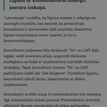
Līgumi ar konsultantiem noslēgti
janvāra izskaņā.
"Latvenergo" norādīja, ka līguma summa ir atkarīga no
sasniegtā rezultāta, kas nozīmē, ka piesaistītais
konsultants ir ieinteresēts labā rezultātā. Konkrētus
līguma nosacījumus nevar izpaust, jo tas ir
komercnoslēpums.
Konsultantu uzdevums būs strukturēt "Tet" un LMT daļu
iegādi, veikt investoru atlasi, organizēt darījuma
noslēgšanu un kopā ar uzņēmumiem izstrādāt attīstības
stratēģiju. Tāpat konsultanti īstenos "Tet" un LMT
padziļinātu izpēti jeb "due diligence". Noslēdzot līgumu,
konsultanti sākuši darbu, iepazīstoties ar abiem
uzņēmumiem.
Konsultanti izvēlēti starp 16 pretendentiem trīs mēnešus
ilgā starptautiskā atlases procesā. Pretendentus izvērtēja
atbilstoši likumā noteiktajām drošības pārbaudēm.