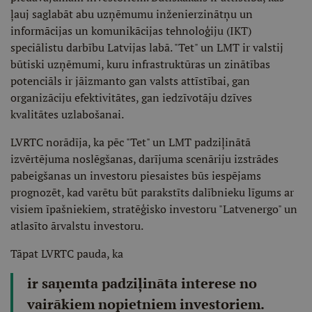
ļauj saglabāt abu uzņēmumu inženierzinātņu un
informācijas un komunikācijas tehnoloģiju (IKT)
speciālistu darbību Latvijas labā. "Tet" un LMT ir valstij
būtiski uzņēmumi, kuru infrastruktūras un zinātības
potenciāls ir jāizmanto gan valsts attīstībai, gan
organizāciju efektivitātes, gan iedzīvotāju dzīves
kvalitātes uzlabošanai.
LVRTC norādīja, ka pēc "Tet" un LMT padziļinātā
izvērtējuma noslēgšanas, darījuma scenāriju izstrādes
pabeigšanas un investoru piesaistes būs iespējams
prognozēt, kad varētu būt parakstīts dalībnieku līgums ar
visiem īpašniekiem, stratēģisko investoru "Latvenergo" un
atlasīto ārvalstu investoru.
Tāpat LVRTC pauda, ka
ir saņemta padziļināta interese no
vairākiem nopietniem investoriem.