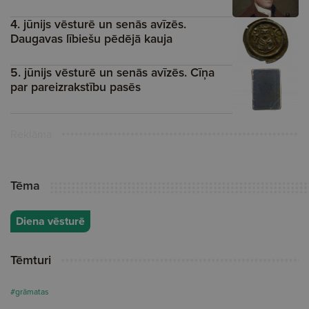
4. jūnijs vēsturē un senās avīzēs.
Daugavas lībiešu pēdējā kauja
5. jūnijs vēsturē un senās avīzēs. Cīņa
par pareizrakstību pasēs
Reklāma
Tēma
Diena vēsturē
Tēmturi
#grāmatas