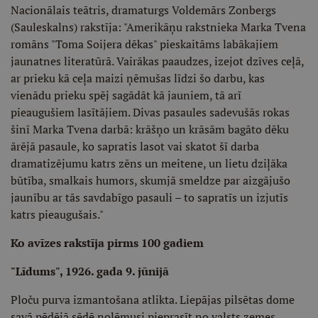
Nacionālais teātris, dramaturgs Voldemārs Zonbergs
(Sauleskalns) rakstīja: "Amerikāņu rakstnieka Marka Tvena
romāns "Toma Soijera dēkas" pieskaitāms labākajiem
jaunatnes literatūrā. Vairākas paaudzes, izejot dzīves ceļā,
ar prieku kā ceļa maizi ņēmušas līdzi šo darbu, kas
vienādu prieku spēj sagādāt kā jauniem, tā arī
pieaugušiem lasītājiem. Divas pasaules sadevušās rokas
šinī Marka Tvena darbā: krāšņo un krāsām bagāto dēku
ārējā pasaule, ko sapratis lasot vai skatot šī darba
dramatizējumu katrs zēns un meitene, un lietu dziļāka
būtība, smalkais humors, skumjā smeldze par aizgājušo
jaunību ar tās savdabīgo pasauli – to sapratīs un izjutīs
katrs pieaugušais."
Ko avīzes rakstīja pirms 100 gadiem
"Līdums", 1926. gada 9. jūnijā
Ploču purva izmantošana atlikta. Liepājas pilsētas dome
savā pēdējā sēdē nolēmusi pieprasīt no valsts zemes