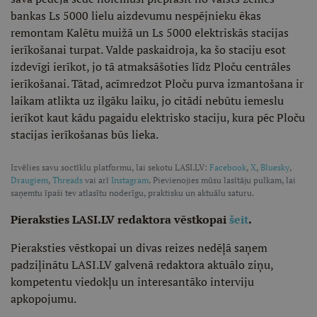
bankas Ls 5000 lielu aizdevumu nespējnieku ēkas
remontam Kalētu muižā un Ls 5000 elektriskās stacijas
ierīkošanai turpat. Valde paskaidroja, ka šo staciju esot
izdevīgi ierīkot, jo tā atmaksāšoties līdz Ploču centrāles
ierīkošanai. Tātad, acīmredzot Ploču purva izmantošana ir
laikam atlikta uz ilgāku laiku, jo citādi nebūtu iemeslu
ierīkot kaut kādu pagaidu elektrisko staciju, kura pēc Ploču
stacijas ierīkošanas būs lieka.
Izvēlies savu soctīklu platformu, lai sekotu LASI.LV:
Facebook
,
X
,
Bluesky
,
Draugiem
,
Threads
vai arī
Instagram
. Pievienojies mūsu lasītāju pulkam, lai
saņemtu īpaši tev atlasītu noderīgu, praktisku un aktuālu saturu.
Pieraksties LASI.LV redaktora vēstkopai
šeit
.
Pieraksties vēstkopai un divas reizes nedēļā saņem
padziļinātu LASI.LV galvenā redaktora aktuālo ziņu,
kompetentu viedokļu un interesantāko interviju
apkopojumu.