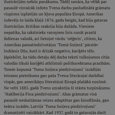
ilustrācijām nebūs panākumu. Tādēļ sanāca, ka vēlāk par
pasaulē visvairāk izdoto Tvena darbu pasludinātā grāmata
vispirms izplatījās un kļuva populāra Eiropā. Amerikas
izdevējs to laida klajā 1876. gada beigās, kad bija gatavas
ilustrācijas. Kritikas reakcija bija dažāda. Vieniem
nepatika, ka rakstnieks varoņiem licis runāt prastā
ikdienas valodā, arī lietojot vārdu "nēģeris", citiem, ka
Amerikas pamatiedzīvotājus "Tomā Soijerā" pārstāv
Indiānis Džo, kurš ir drīzāk negatīvs, kariķēts tēls.
Jāpiebilst, ka tādu detaļu dēļ darba teksti tulkojumos citās
valodās tikuši koriģēti atbilstoši politkorektuma prasībām.
Tomēr kopumā "Toma Soijera piedzīvojumi" izrādījās
teicams pieteikums gan paša Tvena literārajai darbībai
vispār, gan amerikāņu literatūrai Eiropā plašākā nozīmē.
Ne velti 1885. gadā Tvens uzrakstīja šī stāsta turpinājumu
"Haklberija Fina piedzīvojumi". Abas grāmatas visā
pasaulē neskaitāmas reizes adaptētas gan kinofilmās, gan
teātra izrādēs. Latvijā "Toma Soijera piedzīvojumi"
dramatizēti vairākkārt. Kad 1937. gadā to gatavojās darīt