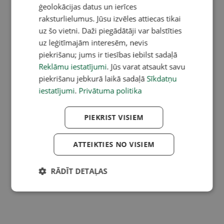
ģeolokācijas datus un ierīces
raksturlielumus. Jūsu izvēles attiecas tikai
uz šo vietni. Daži piegādātāji var balstīties
uz leģitīmajām interesēm, nevis
piekrišanu; jums ir tiesības iebilst sadaļā
Reklāmu iestatījumi
. Jūs varat atsaukt savu
piekrišanu jebkurā laikā sadaļā
Sīkdatņu
iestatījumi
.
Privātuma politika
PIEKRIST VISIEM
ATTEIKTIES NO VISIEM
RĀDĪT DETAĻAS