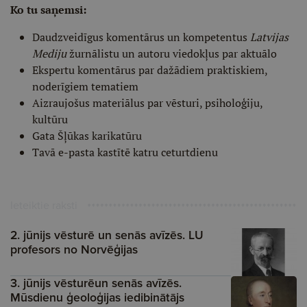
Ko tu saņemsi:
Daudzveidīgus komentārus un kompetentus
Latvijas
Mediju
žurnālistu un autoru viedokļus par aktuālo
Ekspertu komentārus par dažādiem praktiskiem,
noderīgiem tematiem
Aizraujošus materiālus par vēsturi, psiholoģiju,
kultūru
Gata Šļūkas karikatūru
Tavā e-pasta kastītē katru ceturtdienu
Ieteiktie raksti
2. jūnijs vēsturē un senās avīzēs. LU
profesors no Norvēģijas
3. jūnijs vēsturēun senās avīzēs.
Mūsdienu ģeoloģijas iedibinātājs