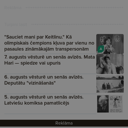
Reklāma
Turpini lasīt
"Sauciet mani par Keitlinu." Kā
olimpiskais čempions kļuva par vienu no
pasaules zināmākajām transpersonām
A
7. augusts vēsturē un senās avīzēs. Mata
Hari — spiedze vai upuris
6. augusts vēsturē un senās avīzēs.
Deputātu "vizināšanās"
5. augusts vēsturē un senās avīzēs.
Latviešu komiksa pamatlicējs
Reklāma