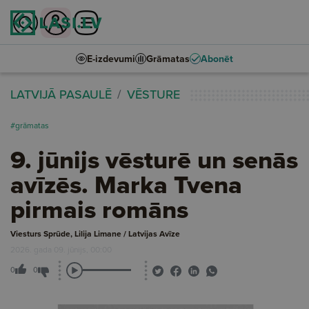
E-izdevumi
Grāmatas
Abonēt
LATVIJĀ PASAULĒ
VĒSTURE
#grāmatas
9. jūnijs vēsturē un senās
avīzēs. Marka Tvena
pirmais romāns
Viesturs Sprūde, Lilija Limane / Latvijas Avīze
2026. gada 09. jūnijs, 00:00
0
0