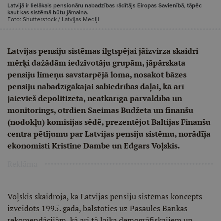
Latvijā ir lielākais pensionāru nabadzības rādītājs Eiropas Savienībā, tāpēc
kaut kas sistēmā būtu jāmaina.
Foto: Shutterstock / Latvijas Mediji
Latvijas pensiju sistēmas ilgtspējai jāizvirza skaidri
mērķi dažādām iedzīvotāju grupām, jāpārskata
pensiju līmeņu savstarpējā loma, nosakot bāzes
pensiju nabadzīgākajai sabiedrības daļai, kā arī
jāievieš depolitizēta, neatkarīga pārvaldība un
monitorings, otrdien Saeimas Budžeta un finanšu
(nodokļu) komisijas sēdē, prezentējot Baltijas Finanšu
centra pētījumu par Latvijas pensiju sistēmu, norādīja
ekonomisti Kristīne Dambe un Edgars Voļskis.
Reklāma
Voļskis skaidroja, ka Latvijas pensiju sistēmas koncepts
izveidots 1995. gadā, balstoties uz Pasaules Bankas
rekomendācijām, kā arī tā laika demogrāfiskajiem un