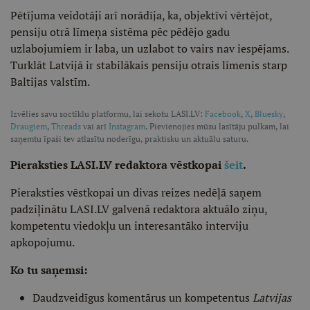
Pētījuma veidotāji arī norādīja, ka, objektīvi vērtējot,
pensiju otrā līmeņa sistēma pēc pēdējo gadu
uzlabojumiem ir laba, un uzlabot to vairs nav iespējams.
Turklāt Latvijā ir stabilākais pensiju otrais līmenis starp
Baltijas valstīm.
Izvēlies savu soctīklu platformu, lai sekotu LASI.LV:
Facebook
,
X
,
Bluesky
,
Draugiem
,
Threads
vai arī
Instagram
. Pievienojies mūsu lasītāju pulkam, lai
saņemtu īpaši tev atlasītu noderīgu, praktisku un aktuālu saturu.
Pieraksties LASI.LV redaktora vēstkopai
šeit
.
Pieraksties vēstkopai un divas reizes nedēļā saņem
padziļinātu LASI.LV galvenā redaktora aktuālo ziņu,
kompetentu viedokļu un interesantāko interviju
apkopojumu.
Ko tu saņemsi:
Daudzveidīgus komentārus un kompetentus
Latvijas