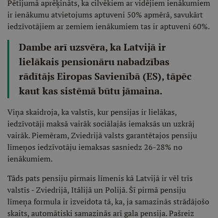
Pētījumā aprēķināts, ka cilvēkiem ar vidējiem ienākumiem
ir ienākumu atvietojums aptuveni 50% apmērā, savukārt
iedzīvotājiem ar zemiem ienākumiem tas ir aptuveni 60%.
Dambe arī uzsvēra, ka Latvijā ir
lielākais pensionāru nabadzības
rādītājs Eiropas Savienībā (ES), tāpēc
kaut kas sistēmā būtu jāmaina.
Viņa skaidroja, ka valstīs, kur pensijas ir lielākas,
iedzīvotāji maksā vairāk sociālajās iemaksās un uzkrāj
vairāk. Piemēram, Zviedrijā valsts garantētajos pensiju
līmeņos iedzīvotāju iemaksas sasniedz 26-28% no
ienākumiem.
Tāds pats pensiju pirmais līmenis kā Latvijā ir vēl trīs
valstīs - Zviedrijā, Itālijā un Polijā. Šī pirmā pensiju
līmeņa formula ir izveidota tā, ka, ja samazinās strādājošo
skaits, automātiski samazinās arī gala pensija. Pašreiz