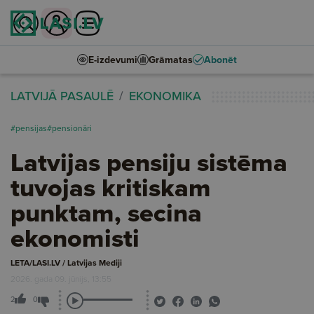
E-izdevumi
Grāmatas
Abonēt
LATVIJĀ PASAULĒ
EKONOMIKA
#pensijas
#pensionāri
Latvijas pensiju sistēma
tuvojas kritiskam
punktam, secina
ekonomisti
LETA/LASI.LV / Latvijas Mediji
2026. gada 09. jūnijs, 13:55
2
0