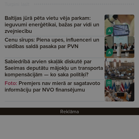
Turpini lasīt
Baltijas jūrā pēta vietu vēja parkam:
ieguvumi enerģētikai, bažas par vidi un
zvejniecību
A
Cenu sīrups: Piena upes, influenceri un
valdības saldā pasaka par PVN
A
Sabiedrībā arvien skaļāk diskutē par
Saeimas deputātu mājokļu un transporta
kompensācijām — ko saka politiķi?
Foto:
Premjers nav mierā ar sagatavoto
informāciju par NVO finansējumu
Reklāma