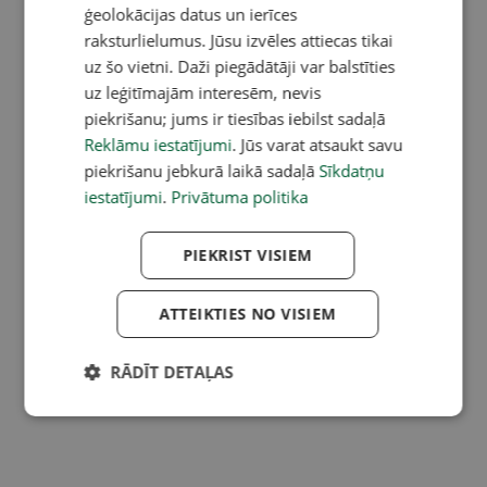
ģeolokācijas datus un ierīces
raksturlielumus. Jūsu izvēles attiecas tikai
uz šo vietni. Daži piegādātāji var balstīties
uz leģitīmajām interesēm, nevis
piekrišanu; jums ir tiesības iebilst sadaļā
Reklāmu iestatījumi
. Jūs varat atsaukt savu
piekrišanu jebkurā laikā sadaļā
Sīkdatņu
iestatījumi
.
Privātuma politika
PIEKRIST VISIEM
ATTEIKTIES NO VISIEM
RĀDĪT DETAĻAS