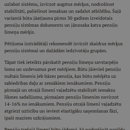
uzlabot sistēmu, izvirzot augstus mērķus, nodrošinot
stabilitāti, palielinot iemaksas un sadalot atbildību. Šajā
variantā būtu jāatjauno pirms 30 gadiem izveidotais
pensiju sistēmas dokuments un jānosaka katra pensiju
līmeņa mērķis.
Pētījuma izstrādātāji rekomendē izvirzīt skaidrus mērķus
pensiju sistēmai un dažādām iedzīvotāju grupām.
Tāpat tiek ieteikts pārskatīt pensiju līmeņu savstarpējo
lomu un uzdevumus pret mērķiem. Būtu jāievieš pensiju
nultais līmenis jeb bāzes pensija, kas būtu mērķēta uz
sabiedrības daļu ar zemākiem ienākumiem. Pensiju
pirmajā un otrajā līmenī vajadzētu stabilizēt iemaksu
likmes sadalījumu, pirmajam pensiju līmenim novirzot
14-16% no ienākumiem. Pensiju otrajā līmenī vajadzētu
atgriezt uzticību un ieviest elastīgāku saņemšanas fāzi,
īpaši maziem uzkrājumiem.
Pensiju trešajā līmenī būtu jādomā, kā nodrošināt papildu