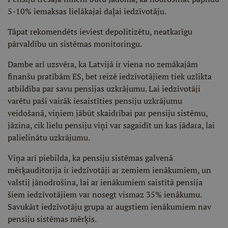
5-10% iemaksas lielākajai daļai iedzīvotāju.
Tāpat rekomendēts ieviest depolitizētu, neatkarīgu
pārvaldību un sistēmas monitoringu.
Dambe arī uzsvēra, ka Latvijā ir viena no zemākajām
finanšu pratībām ES, bet reizē iedzīvotājiem tiek uzlikta
atbildība par savu pensijas uzkrājumu. Lai iedzīvotāji
varētu paši vairāk iesaistīties pensiju uzkrājumu
veidošanā, viņiem jābūt skaidrībai par pensiju sistēmu,
jāzina, cik lielu pensiju viņi var sagaidīt un kas jādara, lai
palielinātu uzkrājumu.
Viņa arī piebilda, ka pensiju sistēmas galvenā
mērķauditorija ir iedzīvotāji ar zemiem ienākumiem, un
valstij jānodrošina, lai ar ienākumiem saistītā pensija
šiem iedzīvotājiem var nosegt vismaz 35% ienākumu.
Savukārt iedzīvotāju grupa ar augstiem ienākumiem nav
pensiju sistēmas mērķis.