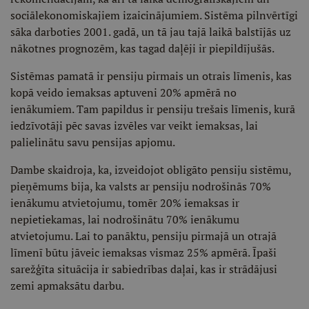
sociālekonomiskajiem izaicinājumiem. Sistēma pilnvērtīgi
sāka darboties 2001. gadā, un tā jau tajā laikā balstījās uz
nākotnes prognozēm, kas tagad daļēji ir piepildījušās.
Sistēmas pamatā ir pensiju pirmais un otrais līmenis, kas
kopā veido iemaksas aptuveni 20% apmērā no
ienākumiem. Tam papildus ir pensiju trešais līmenis, kurā
iedzīvotāji pēc savas izvēles var veikt iemaksas, lai
palielinātu savu pensijas apjomu.
Dambe skaidroja, ka, izveidojot obligāto pensiju sistēmu,
pieņēmums bija, ka valsts ar pensiju nodrošinās 70%
ienākumu atvietojumu, tomēr 20% iemaksas ir
nepietiekamas, lai nodrošinātu 70% ienākumu
atvietojumu. Lai to panāktu, pensiju pirmajā un otrajā
līmenī būtu jāveic iemaksas vismaz 25% apmērā. Īpaši
sarežģīta situācija ir sabiedrības daļai, kas ir strādājusi
zemi apmaksātu darbu.