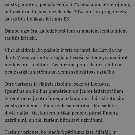
valsts garantētā pensija veido 52% ienākumu atvietojumu,
bet nākotnē tie būs mazāk nekā 30%, un tiek prognozēts,
ka tas būs lielākais kritums ES.
Dambe uzsvēra, ka iedzīvotājiem ar maziem ienākumiem
tas būs kritiski.
Viņa skaidroja, ka pašreiz ir trīs varianti, ko Latvija var
darīt. Viens variants ir saglabāt esošo sistēmu, samazinot
mērķus pret realitāti. Tas nozīmē politiski nestabilu un
neaizsargātu sistēmu un zemu sabiedrības uzticību.
Otrs variants ir vājināt sistēmu, sekojot Lietuvas,
Igaunijas un Polijas piemēriem un ļaujot iedzīvotājiem
izņemt pensiju otrā līmeņa uzkrājumus, lai risinātu citas
valsts problēmas. Tādā veidā sabiedrība tiktu sadalīta
divās daļās - tie, kuriem ir tikai pensiju pirmā līmeņa
uzkrājumi, un tie, kuriem būtu savi uzkrājumi.
Trešais variants, ko piedāvā pētījuma izstrādātāji, ir