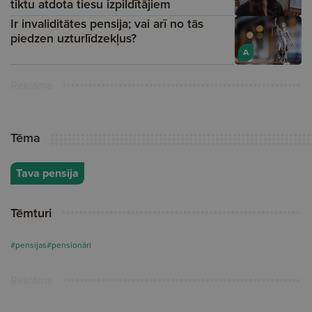
tiktu atdota tiesu izpildītājiem
Ir invaliditātes pensija; vai arī no tās
piedzen uzturlīdzekļus?
A
Reklāma
Tēma
Tava pensija
Tēmturi
#pensijas
#pensionāri
Reklāma