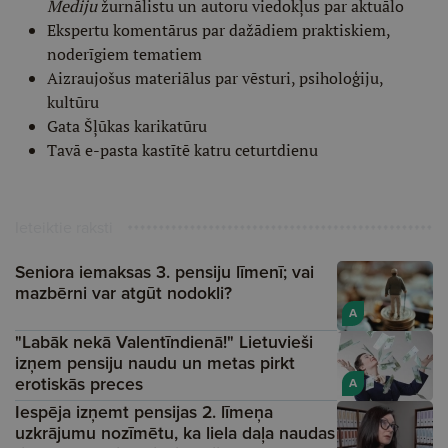
Mediju
žurnālistu un autoru viedokļus par aktuālo
Ekspertu komentārus par dažādiem praktiskiem,
noderīgiem tematiem
Aizraujošus materiālus par vēsturi, psiholoģiju,
kultūru
Gata Šļūkas karikatūru
Tavā e-pasta kastītē katru ceturtdienu
Ieteiktie raksti
Seniora iemaksas 3. pensiju līmenī; vai
mazbērni var atgūt nodokli?
A
"Labāk nekā Valentīndienā!" Lietuvieši
izņem pensiju naudu un metas pirkt
erotiskās preces
A
Iespēja izņemt pensijas 2. līmeņa
uzkrājumu nozīmētu, ka liela daļa naudas