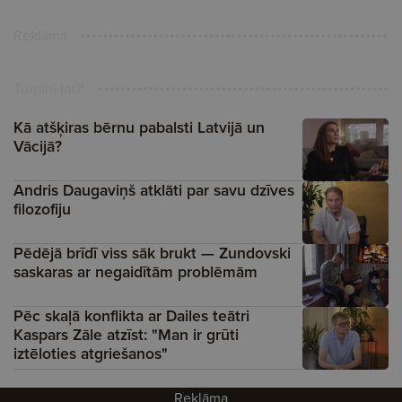
Reklāma
Turpini lasīt
Kā atšķiras bērnu pabalsti Latvijā un
Vācijā?
Andris Daugaviņš atklāti par savu dzīves
filozofiju
Pēdējā brīdī viss sāk brukt — Zundovski
saskaras ar negaidītām problēmām
Pēc skaļā konflikta ar Dailes teātri
Kaspars Zāle atzīst: "Man ir grūti
iztēloties atgriešanos"
Reklāma