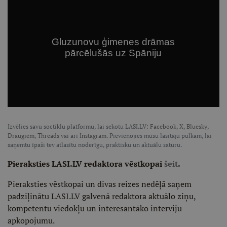
Izvēlies savu soctīklu platformu, lai sekotu LASI.LV:
Facebook
,
X
,
Bluesky
,
Draugiem
,
Threads
vai arī
Instagram
. Pievienojies mūsu lasītāju pulkam, lai
saņemtu īpaši tev atlasītu noderīgu, praktisku un aktuālu saturu.
Pieraksties LASI.LV redaktora vēstkopai
šeit
.
Pieraksties vēstkopai un divas reizes nedēļā saņem
padziļinātu LASI.LV galvenā redaktora aktuālo ziņu,
kompetentu viedokļu un interesantāko interviju
apkopojumu.