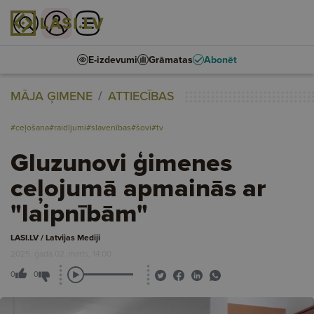
E-izdevumi
Grāmatas
Abonēt
MĀJA ĢIMENE
ATTIECĪBAS
#ceļošana
#raidījumi
#slavenības
#šovi
#tv
Gluzunovi ģimenes
ceļojumā apmainās ar
"laipnībām"
LASI.LV / Latvijas Mediji
2025. gada 02. marts, 14:00
0
0