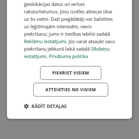
ģeolokācijas datus un ierīces
raksturlielumus. Jūsu izvēles attiecas tikai
uz šo vietni. Daži piegādātāji var balstīties
uz leģitīmajām interesēm, nevis
piekrišanu; jums ir tiesības iebilst sadaļā
Reklāmu iestatījumi
. Jūs varat atsaukt savu
piekrišanu jebkurā laikā sadaļā
Sīkdatņu
iestatījumi
.
Privātuma politika
PIEKRIST VISIEM
ATTEIKTIES NO VISIEM
RĀDĪT DETAĻAS