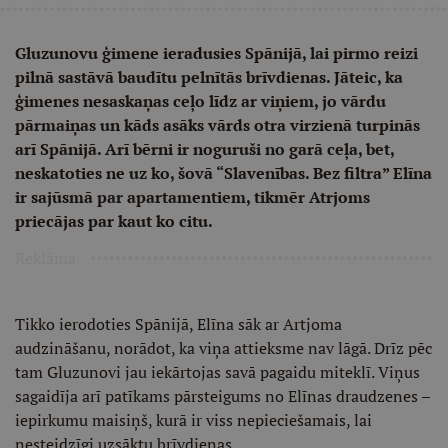
Gluzunovu ģimene ieradusies Spānijā, lai pirmo reizi
pilnā sastāvā baudītu pelnītās brīvdienas. Jāteic, ka
ģimenes nesaskaņas ceļo līdz ar viņiem, jo vārdu
pārmaiņas un kāds asāks vārds otra virzienā turpinās
arī Spānijā. Arī bērni ir noguruši no garā ceļa, bet,
neskatoties ne uz ko, šovā “Slavenības. Bez filtra” Elīna
ir sajūsmā par apartamentiem, tikmēr Atrjoms
priecājas par kaut ko citu.
Reklāma
Tikko ierodoties Spānijā, Elīna sāk ar Artjoma
audzināšanu, norādot, ka viņa attieksme nav lāgā. Drīz pēc
tam Gluzunovi jau iekārtojas savā pagaidu miteklī. Viņus
sagaidīja arī patīkams pārsteigums no Elīnas draudzenes –
iepirkumu maisiņš, kurā ir viss nepieciešamais, lai
nesteidzīgi uzsāktu brīvdienas.