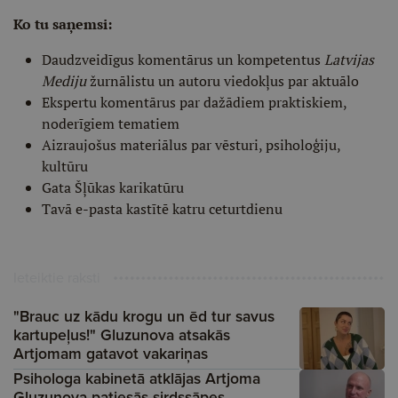
Ko tu saņemsi:
Daudzveidīgus komentārus un kompetentus
Latvijas
Mediju
žurnālistu un autoru viedokļus par aktuālo
Ekspertu komentārus par dažādiem praktiskiem,
noderīgiem tematiem
Aizraujošus materiālus par vēsturi, psiholoģiju,
kultūru
Gata Šļūkas karikatūru
Tavā e-pasta kastītē katru ceturtdienu
Ieteiktie raksti
"Brauc uz kādu krogu un ēd tur savus
kartupeļus!" Gluzunova atsakās
Artjomam gatavot vakariņas
Psihologa kabinetā atklājas Artjoma
Gluzunova patiesās sirdssāpes