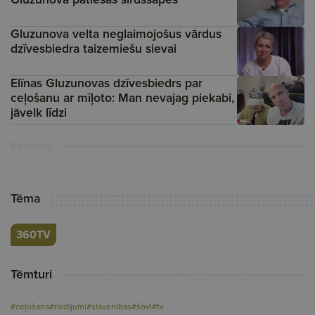
Gluzunova velta neglaimojošus vārdus
dzīvesbiedra taizemiešu sievai
Elīnas Gluzunovas dzīvesbiedrs par
ceļošanu ar mīļoto: Man nevajag piekabi,
jāvelk līdzi
Reklāma
Tēma
360TV
Tēmturi
#ceļošana
#raidījumi
#slavenības
#šovi
#tv