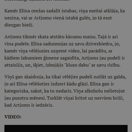
Kamēr Elīna cenšas sadalīt istabas, viņa meitai atklāja, ka
nezina, vai ar Artjomu vienā istabā gulēs, jo tā esot
diezgan bieži.
Artjoms tikmēr skata atstāto kārumu maisu. Tajā ir arī
vīna pudele. Elīna sadusmojas uz savu dzīvesbiedru, jo,
kamēr viņa vēlējusies uzņemt video, lai parādītu, ar
kādiem labumiem ģimene sagaidīta, Artjoms jau pudeli ir
attaisījis, un, šķiet, izbojājis "kluso dabu" ar savu rīcību.
Viņš gan skaidroja, ka tikai vēlējies pudeli nolikt uz galda,
jo arī Elīna vēlēšoties izdzert kādu glāzi. Elīna gan ir
kategoriska, sakot, ka to nedarīs. Viņa alkoholu nelietojot
jau pusotru mēnesi. Turklāt viņai krītot uz nerviem brīži,
kad Artjoms ir iedzēris.
VIDEO: