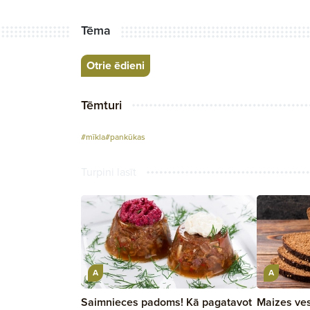
Tēma
Otrie ēdieni
Tēmturi
#mīkla
#pankūkas
Turpini lasīt
A
A
Saimnieces padoms! Kā pagatavot
Maizes ves