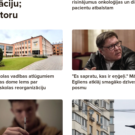
ciju;
risinājumus onkoloģijas un d
pacientu atbalstam
toru
kolas vadības atlūgumiem
"Es sapratu, kas ir eņģeļi." M
as dome lems par
Egliens atklāj smagāko dzīve
kolas reorganizāciju
posmu