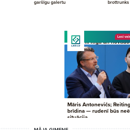
garšīgu galertu
brottrunks
MĀJA ĢIMENE