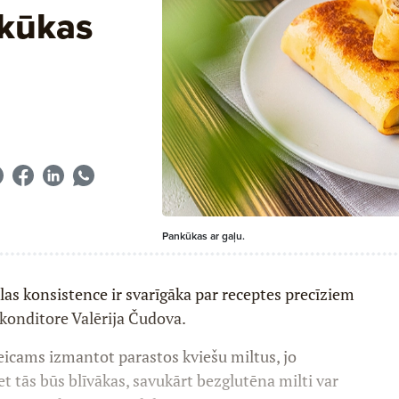
nkūkas
Pankūkas ar gaļu.
las konsistence ir svarīgāka par receptes precīziem
 konditore Valērija Čudova.
eicams izmantot pa­rastos kviešu miltus, jo
et tās būs blīvākas, savukārt bezglutē­na milti var