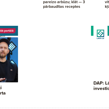
pareizo arbūzu; klāt — 3
vi
pārbaudītas receptes
kļ