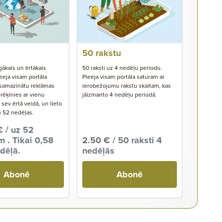
50 rakstu
gākais un ērtākais
50 raksti uz 4 nedēļu periodu.
eeja visam portāla
Pieeja visam portāla saturam ar
 samazinātu reklāmas
ierobežojumu rakstu skaitam, kas
rēķinies ar vienu
jāizmanto 4 nedēļu periodā.
ev ērtā veidā, un lieto
u 52 nedēļas.
€
/ uz 52
 . Tikai 0,58
2.50 €
/ 50 raksti 4
dēļā.
nedēļās
Abonē
Abonē