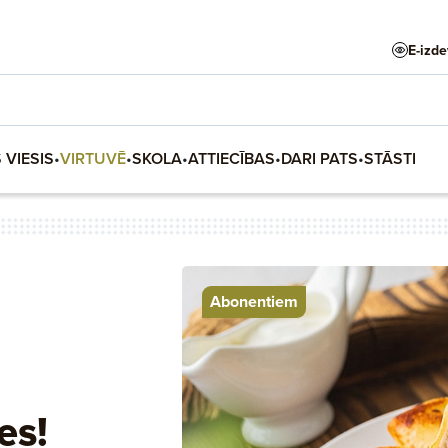
E-izd
 VIESIS
•
VIRTUVĒ
•
SKOLA
•
ATTIECĪBAS
•
DARI PATS
•
STĀSTI
Abonentiem
es!