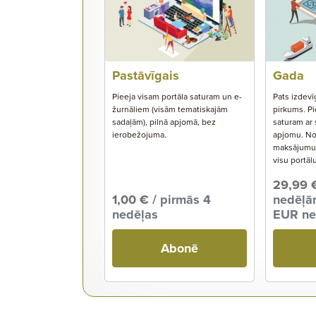
Pastāvīgais
Gada
Pieeja visam portāla saturam un e-
Pats izdevī
žurnāliem (visām tematiskajām
pirkums. Pi
sadaļām), pilnā apjomā, bez
saturam ar
ierobežojuma.
apjomu. No
maksājumu s
visu portāl
29,99 
1,00 €
/ pirmās 4
nedēļām
nedēļas
EUR ne
Abonē