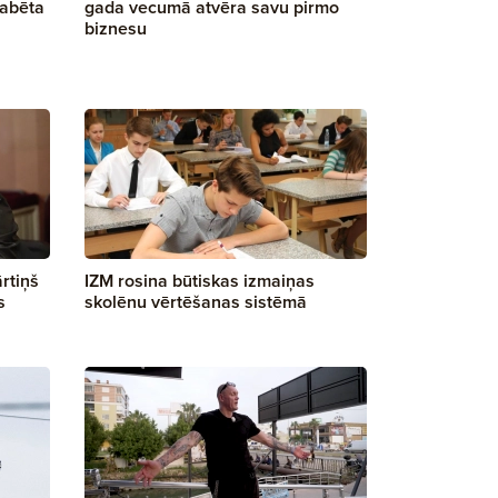
iabēta
gada vecumā atvēra savu pirmo
biznesu
ārtiņš
IZM rosina būtiskas izmaiņas
s
skolēnu vērtēšanas sistēmā