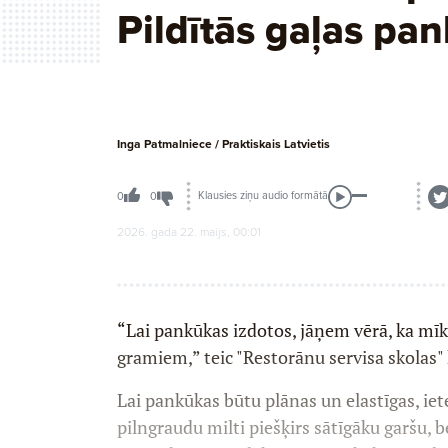
Pildītās gaļas pa
Inga Patmalniece / Praktiskais Latvietis
Klausies ziņu audio formātā
0
0
2026. gada 22. maijs, 00:01
“Lai pankūkas izdotos, jāņem vērā, ka mīk
gramiem,” teic "Restorānu servisa skolas"
Lai pankūkas būtu plānas un elastīgas, iet
pilngrau­du milti piešķirs sātīgāku garšu, b