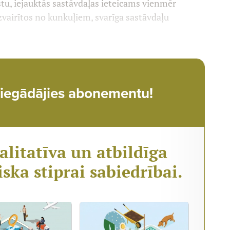
stu, iejauktās sa­stāvdaļas ieteicams vienmēr
vai­rītos no kunkuļiem, svarīga sastāv­daļu
t, iegādājies abonementu!
alitatīva un atbildīga
iska stiprai sabiedrībai.