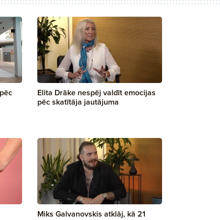
āpēc
Elita Drāke nespēj valdīt emocijas
pēc skatītāja jautājuma
Miks Galvanovskis atklāj, kā 21