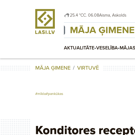
25.4 °C
C. 06.08
Aisma, Askolds
MĀJA ĢIMENE
AKTUALITĀTE
•
VESELĪBA
•
MĀJAS
MĀJA ĢIMENE
VIRTUVĒ
#mīkla
#pankūkas
Konditores recept