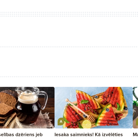
A
elības dzēriens jeb
Iesaka saimnieks! Kā izvēlēties
Ma