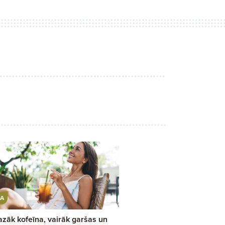
A
zāk kofeīna, vairāk garšas un