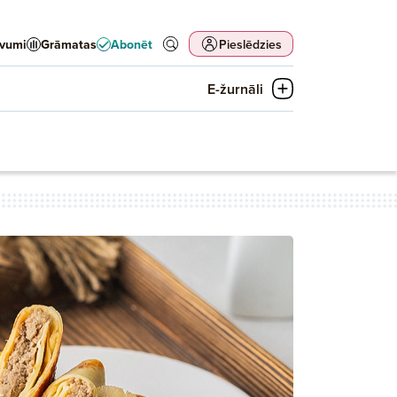
evumi
Grāmatas
Abonēt
Pieslēdzies
E-žurnāli