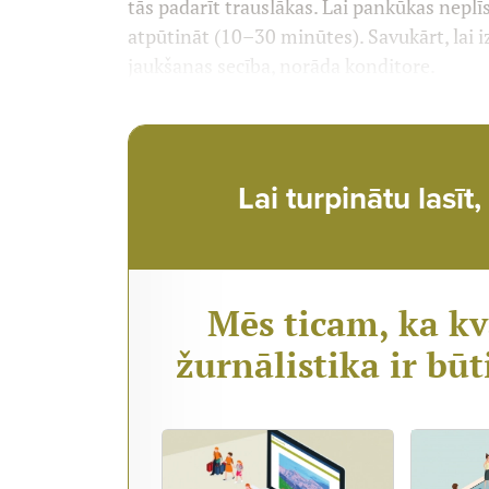
tās padarīt trauslākas. Lai pankūkas neplī
atpūtināt (10–30 minūtes). Savukārt, lai iz
jaukšanas secība, norāda kondi­tore.
Lai turpinātu lasī
Mēs ticam, ka kv
žurnālistika ir būt