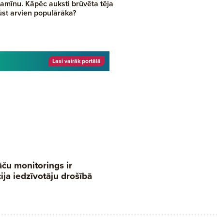
tamīnu. Kāpēc auksti brūvēta tēja
ūst arvien populārāka?