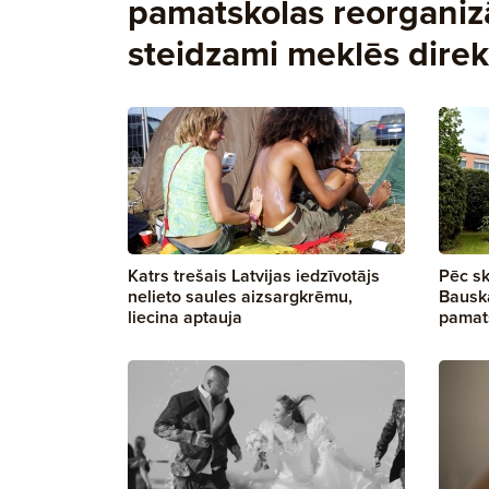
pamatskolas reorganizā
steidzami meklēs direk
Katrs trešais Latvijas iedzīvotājs
Pēc s
nelieto saules aizsargkrēmu,
Bausk
liecina aptauja
pamats