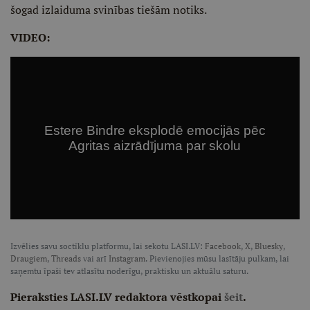
šogad izlaiduma svinības tiešām notiks.
VIDEO:
Izvēlies savu soctīklu platformu, lai sekotu LASI.LV:
Facebook
,
X
,
Bluesky
,
Draugiem
,
Threads
vai arī
Instagram
. Pievienojies mūsu lasītāju pulkam, lai
saņemtu īpaši tev atlasītu noderīgu, praktisku un aktuālu saturu.
Pieraksties LASI.LV redaktora vēstkopai
šeit
.