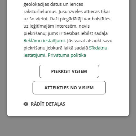
ģeolokācijas datus un ierīces
raksturlielumus. Jūsu izvēles attiecas tikai
uz šo vietni. Daži piegādātāji var balstīties
uz leģitīmajām interesēm, nevis
piekrišanu; jums ir tiesības iebilst sadaļā
Reklāmu iestatījumi
. Jūs varat atsaukt savu
piekrišanu jebkurā laikā sadaļā
Sīkdatņu
iestatījumi
.
Privātuma politika
PIEKRIST VISIEM
ATTEIKTIES NO VISIEM
RĀDĪT DETAĻAS