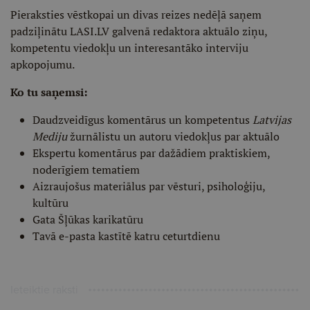
Pieraksties vēstkopai un divas reizes nedēļā saņem
padziļinātu LASI.LV galvenā redaktora aktuālo ziņu,
kompetentu viedokļu un interesantāko interviju
apkopojumu.
Ko tu saņemsi:
Daudzveidīgus komentārus un kompetentus
Latvijas
Mediju
žurnālistu un autoru viedokļus par aktuālo
Ekspertu komentārus par dažādiem praktiskiem,
noderīgiem tematiem
Aizraujošus materiālus par vēsturi, psiholoģiju,
kultūru
Gata Šļūkas karikatūru
Tavā e-pasta kastītē katru ceturtdienu
Ieteiktie raksti