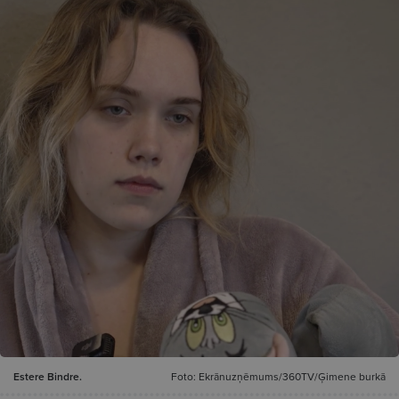
Estere Bindre.
Foto: Ekrānuzņēmums/360TV/Ģimene burkā