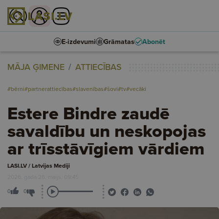
E-izdevumi
Grāmatas
Abonēt
MĀJA ĢIMENE
ATTIECĪBAS
#bērni
#partnerattiecības
#slavenības
#šovi
#tv
#vecāki
Estere Bindre zaudē
savaldību un neskopojas
ar trīsstāvīgiem vārdiem
LASI.LV / Latvijas Mediji
2026. gada 26. maijs, 09:45
0
0