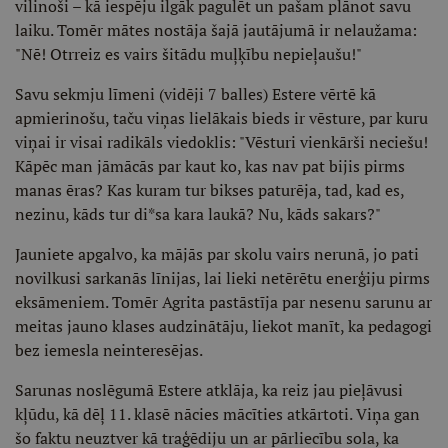
vilinoši – kā iespēju ilgāk pagulēt un pašam plānot savu
laiku. Tomēr mātes nostāja šajā jautājumā ir nelaužama:
"Nē! Otrreiz es vairs šitādu muļķību nepieļaušu!"
Savu sekmju līmeni (vidēji 7 balles) Estere vērtē kā
apmierinošu, taču viņas lielākais bieds ir vēsture, par kuru
viņai ir visai radikāls viedoklis: "Vēsturi vienkārši neciešu!
Kāpēc man jāmācās par kaut ko, kas nav pat bijis pirms
manas ēras? Kas kuram tur bikses paturēja, tad, kad es,
nezinu, kāds tur di*sa kara laukā? Nu, kāds sakars?"
Jauniete apgalvo, ka mājās par skolu vairs nerunā, jo pati
novilkusi sarkanās līnijas, lai lieki netērētu enerģiju pirms
eksāmeniem. Tomēr Agrita pastāstīja par nesenu sarunu ar
meitas jauno klases audzinātāju, liekot manīt, ka pedagogi
bez iemesla neinteresējas.
Sarunas noslēgumā Estere atklāja, ka reiz jau pieļāvusi
kļūdu, kā dēļ 11. klasē nācies mācīties atkārtoti. Viņa gan
šo faktu neuztver kā traģēdiju un ar pārliecību sola, ka