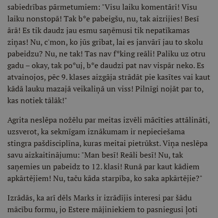
sabiedrības pārmetumiem: "Visu laiku komentāri! Visu
laiku nonstopā! Tak b*e pabeigšu, nu, tak aizrijies! Besī
ārā! Es tik daudz jau esmu saņēmusi tik nepatīkamas
ziņas! Nu, c'mon, ko jūs gribat, lai es janvārī jau to skolu
pabeidzu? Nu, ne tak! Tas nav f*king reāli! Paliku uz otru
gadu – okay, tak po*uj, b*e daudzi pat nav vispār neko. Es
atvainojos, pēc 9. klases aizgāja strādāt pie kasītes vai kaut
kādā lauku mazajā veikaliņā un viss! Pilnīgi nojāt par to,
kas notiek tālāk!"
Agrita neslēpa nožēlu par meitas izvēli mācīties attālināti,
uzsverot, ka sekmīgam iznākumam ir nepieciešama
stingra pašdisciplīna, kuras meitai pietrūkst. Viņa neslēpa
savu aizkaitinājumu: "Man besī! Reāli besī! Nu, tak
saņemies un pabeidz to 12. klasi! Runā par kaut kādiem
apkārtējiem! Nu, taču kāda starpība, ko saka apkārtējie?"
Izrādās, ka arī dēls Marks ir izrādījis interesi par šādu
mācību formu, jo Estere mājiniekiem to pasniegusi ļoti