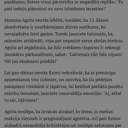
pasākumu, Estere visus pārsteidza ar negaidītu repliku: "Es
pati nebiju plānojusi uz savu izlaidumu ierasties!"
Mamma Agrita centās iebilst, norādot, ka 12. klases
absolvēšana ir neatkārtojams dzīves notikums, ko
nevajadzētu laist garām. Tomēr jauniete taisnojās, ka,
mācoties attālināti, viņa pat nepazīst savus skolas biedrus.
Agrita arī atgādināja, ka līdz svētkiem vispirms ir sekmīgi
jānokārto pārbaudījumi, sakot: "Galvenais tikt līdz viņam!
Vēl jau eksāmeni priekšā!"
Lai gan dāmas centās Esteri iedrošināt, ka ar pienācīgu
apņemšanos viss izdosies, un uzsvēra, ka šis pēdējais
pakāpiens vienkārši ir jāpārvar, lai beidzot pieliktu punktu
mācību tematam, jauniete nesavaldīja emocijas: "Aj, atkal
tu sāc, bļāviens!"
Agrita neslēpa, ka izvairās aizskart šo tēmu, jo meitas
reakcija vienmēr ir prognozējami agresīva. Arī pati Estere
aizkadrā nesaudzēja kritizētājus un neslēpa sašutumu par