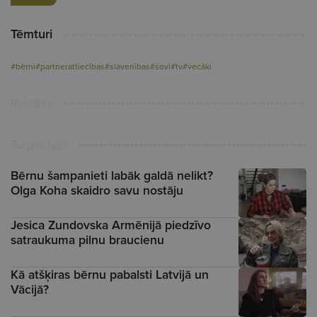
Tēmturi
#bērni
#partnerattiecības
#slavenības
#šovi
#tv
#vecāki
Reklāma
Turpini lasīt
Bērnu šampanieti labāk galdā nelikt?
Olga Koha skaidro savu nostāju
Jesica Zundovska Armēnijā piedzīvo
satraukuma pilnu braucienu
Kā atšķiras bērnu pabalsti Latvijā un
Vācijā?