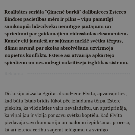
Realitātes seriāla "Ģimenē burkā" dalībnieces Esteres
Bindres pacietības mērs ir pilns – viņu pamatīgi
saniknojuši līdzcilvēku nemitīgie jautājumi un
spriedumi par gaidāmajiem vidusskolas eksāmeniem.
Kamēr citi jaunieši ar sajūsmu meklē svētku tērpus,
dāmu sarunā par skolas absolvēšanu uzvirmoja
nopietns konflikts. Estere asi atvairīja apkārtējo
spiedienu un nesaudzīgi nokritizēja izglītības sistēmu.
Reklāma
Diskusiju aizsāka Agritas draudzene Elvita, apvaicājoties,
kad būtu īstais brīdis lūkot pēc izlaiduma tērpa. Estere
piekrita, ka vilcināties vairs nevajadzētu, un apstiprināja,
ka viņai jau ir vīzija par savu svētku koptēlu. Kad Elvita
piedāvāja savu kompāniju un padomu iepirkšanās procesā,
kā arī izteica cerību saņemt ielūgumu uz svinīgo