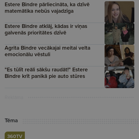
Estere Bindre pārliecināta, ka dzīvē
matemātika nebūs vajadzīga
Estere Bindre atklāj, kādas ir viņas
galvenās prioritātes dzīvē
Agrita Bindre vecākajai meitai velta
emocionālu vēstuli
"Es tūlīt reāli sākšu raudāt!" Estere
Bindre krīt panikā pie auto stūres
Reklāma
Tēma
360TV