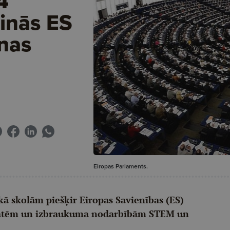
4
ainās ES
nas
Eiropas Parlaments.
 kā skolām piešķir Eiropas Savienības (ES)
tātēm un izbraukuma nodarbībām STEM un