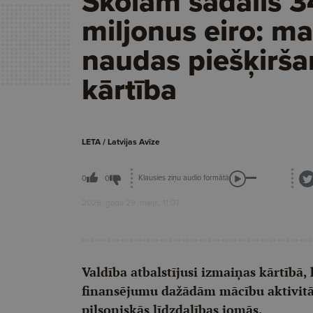
Skolām sadalīs 3
miljonus eiro: m
naudas piešķirša
kārtība
LETA / Latvijas Avīze
Klausies ziņu audio formātā
0
0
2026. gada 29. maijs, 11:07
Valdība atbalstījusi izmaiņas kārtībā,
finansējumu dažādām mācību aktivi
pilsoniskās līdzdalības jomās.