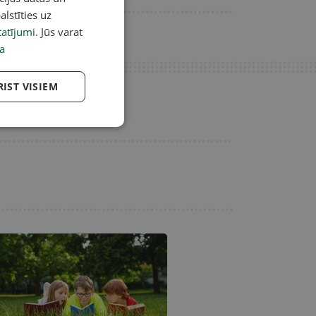
alstīties uz
atījumi
. Jūs varat
a
RIST VISIEM