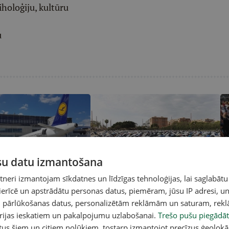
iholoģiju, kultūru
u
A
ūsu datu izmantošana
nozari satricina degvielas
Vai arābi ņems varu Andalūzijā? 17.
Jo
eri izmantojam sīkdatnes un līdzīgas tehnoloģijas, lai saglabātu
u EK atgādina: "Degvielas
maijā svarīgas vēlēšanas
za
 ierīcē un apstrādātu personas datus, piemēram, jūsu IP adresi, un
rkārtas apstāklis"
un pārlūkošanas datus, personalizētām reklāmām un saturam, rek
orijas ieskatiem un pakalpojumu uzlabošanai.
Trešo pušu piegādāt
tus šiem un citiem nolūkiem, tostarp izmantojot precīzus ģeolokā