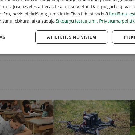
umus. Jūsu izvēles attiecas tikai uz šo vietni. Daži piegādātāji var b
sēm, nevis piekrišanu; jums ir tiesības iebilst sadaļā
Reklāmu iest
rišanu jebkurā laikā sadaļā
Sīkdatņu iestatījumi
.
Privātuma politik
AS
ATTEIKTIES NO VISIEM
PIEK