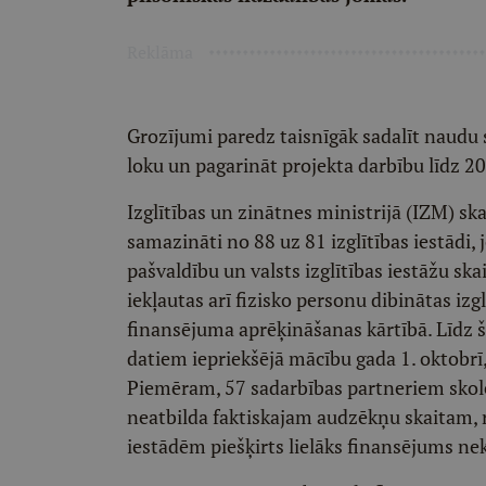
Reklāma
Grozījumi paredz taisnīgāk sadalīt naudu
loku un pagarināt projekta darbību līdz 2
Izglītības un zinātnes ministrijā (IZM) sk
samazināti no 88 uz 81 izglītības iestādi
pašvaldību un valsts izglītības iestāžu sk
iekļautas arī fizisko personu dibinātas izg
finansējuma aprēķināšanas kārtībā. Līdz š
datiem iepriekšējā mācību gada 1. oktobrī, 
Piemēram, 57 sadarbības partneriem skolēn
neatbilda faktiskajam audzēkņu skaitam, 
iestādēm piešķirts lielāks finansējums ne