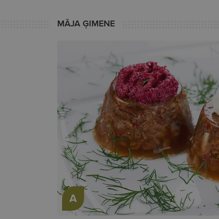
MĀJA ĢIMENE
A