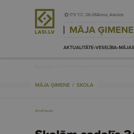
17.9 °C
C. 06.08
Aisma, Askolds
MĀJA ĢIMENE
AKTUALITĀTE
•
VESELĪBA
•
MĀJAS
Reklāma
MĀJA ĢIMENE
SKOLA
#es
#nauda