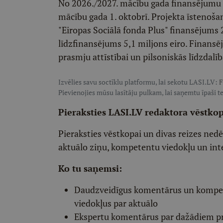
No 2026./2027. mācību gada finansējumu a
mācību gada 1. oktobrī. Projekta īstenošan
"Eiropas Sociālā fonda Plus" finansējums 
līdzfinansējums 5,1 miljons eiro. Finan
prasmju attīstībai un pilsoniskās līdzdalīb
Izvēlies savu soctīklu platformu, lai sekotu LASI.LV:
F
Pievienojies mūsu lasītāju pulkam, lai saņemtu īpaši te
Pieraksties LASI.LV redaktora vēstko
Pieraksties vēstkopai un divas reizes ned
aktuālo ziņu, kompetentu viedokļu un int
Ko tu saņemsi:
Daudzveidīgus komentārus un komp
viedokļus par aktuālo
Ekspertu komentārus par dažādiem p