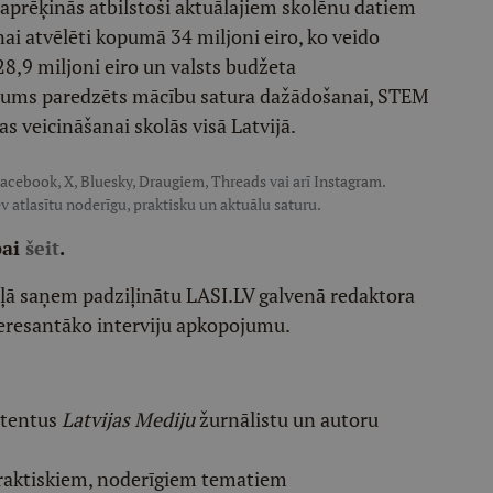
prēķinās atbilstoši aktuālajiem skolēnu datiem
ai atvēlēti kopumā 34 miljoni eiro, ko veido
28,9 miljoni eiro un valsts budžeta
sējums paredzēts mācību satura dažādošanai, STEM
as veicināšanai skolās visā Latvijā.
acebook
,
X
,
Bluesky
,
Draugiem
,
Threads
vai arī
Instagram
.
v atlasītu noderīgu, praktisku un aktuālu saturu.
pai
šeit
.
ēļā saņem padziļinātu LASI.LV galvenā redaktora
eresantāko interviju apkopojumu.
etentus
Latvijas Mediju
žurnālistu un autoru
raktiskiem, noderīgiem tematiem