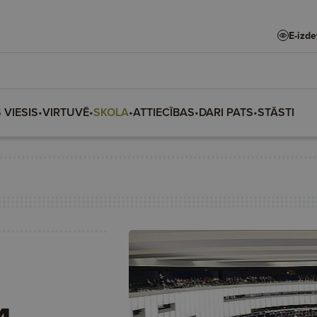
E-izd
 VIESIS
•
VIRTUVĒ
•
SKOLA
•
ATTIECĪBAS
•
DARI PATS
•
STĀSTI