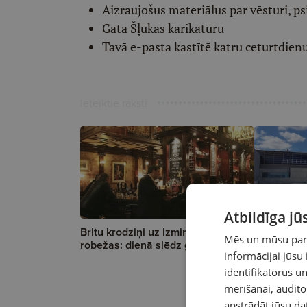
Aizraujošus materiālus par vēsturi, ps
Gata Šļūkas karikatūru
Tavā e-pasta kastītē katru ceturtdien
Ieteiktie raksti
A
Atbildīga j
Britu krodziņi uz izmiršanas
Aviācijas 
Mēs un mūsu partn
robežas: dienā slēdz gandrīz divus
krīze, tač
informācijai jūsu
cena nav ā
identifikatorus 
mērīšanai, audit
apstrādāt jūsu da