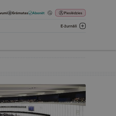
evumi
Grāmatas
Abonēt
Pieslēdzies
E-žurnāli