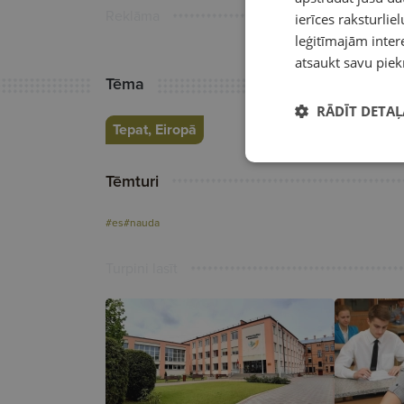
Reklāma
ierīces raksturliel
leģitīmajām intere
atsaukt savu piek
Tēma
RĀDĪT DETAĻ
Tepat, Eiropā
Tēmturi
#es
#nauda
Turpini lasīt