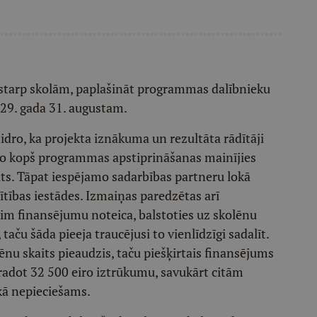
 starp skolām, paplašināt programmas dalībnieku
029. gada 31. augustam.
aidro, ka projekta iznākuma un rezultāta rādītāji
, jo kopš programmas apstiprināšanas mainījies
aits. Tāpat iespējamo sadarbības partneru lokā
lītības iestādes. Izmaiņas paredzētas arī
im finansējumu noteica, balstoties uz skolēnu
taču šāda pieeja traucējusi to vienlīdzīgi sadalīt.
u skaits pieaudzis, taču piešķirtais finansējums
radot 32 500 eiro iztrūkumu, savukārt citām
kā nepieciešams.