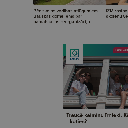
Pēc skolas vadības atlūgumiem
IZM rosina
Bauskas dome lems par
skolēnu vē
pamatskolas reorganizāciju