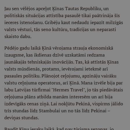
Jau sen vēlējos apceļot Ķīnas Tautas Republiku, un
politiskās situācijas attīstība pasaulē tikai paātrināja šīs
ieceres īstenošanu. Gribēju kaut nedaudz iepazīt milzīgās
valsts vēsturi, tās seno kultūru, tradīcijas un neparasti
skaisto dabu.
Pēdējo gadu laikā Ķīnā vērojama strauja ekonomiskā
izaugsme, kas ikdienas dzīvē uzskatāmi redzama
jaunākajās tehniskajās inovācijās. Tas, kā attīstās Ķīnas
valsts mūsdienās, protams, ievērojami ietekmē arī
pasaules politiku. Plānojot ceļojumu, apzināju vairāku
valstu ceļojuma operatorus, arī Ķīnā. Mana izvēle bija par
labu Latvijas tūrfirmai "Hermes Travel", jo tās piedāvātais
ceļojuma plāns atbilda manām interesēm un arī bija
izdevīgāks cenas ziņā. Lai nokļūtu Pekinā, vispirms jālido
trīs stundas līdz Stambulai un no tās līdz Pekinai –
deviņas stundas.
Baudīt Ķīnu iesaku laikā, kad nav tūrisma sezonas, jo