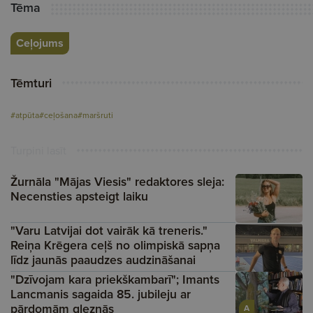
Tēma
Ceļojums
Tēmturi
#atpūta
#ceļošana
#maršruti
Turpini lasīt
Žurnāla "Mājas Viesis" redaktores sleja:
Necensties apsteigt laiku
"Varu Latvijai dot vairāk kā treneris."
Reiņa Krēgera ceļš no olimpiskā sapņa
līdz jaunās paaudzes audzināšanai
"Dzīvojam kara priekškambarī"; Imants
Lancmanis sagaida 85. jubileju ar
pārdomām gleznās
A