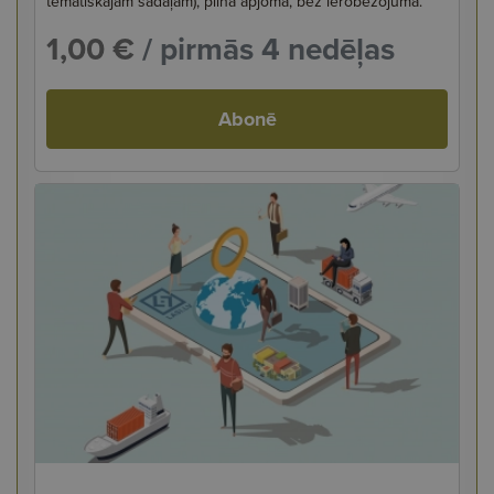
tematiskajām sadaļām), pilnā apjomā, bez ierobežojuma.
1,00 €
/ pirmās 4 nedēļas
Abonē