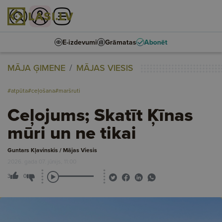
E-izdevumi
Grāmatas
Abonēt
MĀJA ĢIMENE
MĀJAS VIESIS
#atpūta
#ceļošana
#maršruti
Ceļojums; Skatīt Ķīnas
mūri un ne tikai
Guntars Kļavinskis / Mājas Viesis
2026. gada 07. jūnijs, 11:00
3
0