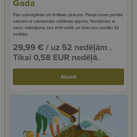
Gada
Pats izdevīgākais un ērtākais pirkums. Pieeja visam portāla
saturam ar samazinātu reklāmas apjomu. Norēķinies ar
vienu maksājumu sev ērtā veidā, un lieto visu portālu 52
nedēļas.
29,99 €
/ uz 52 nedēļām .
Tikai 0,58 EUR nedēļā.
Abonē