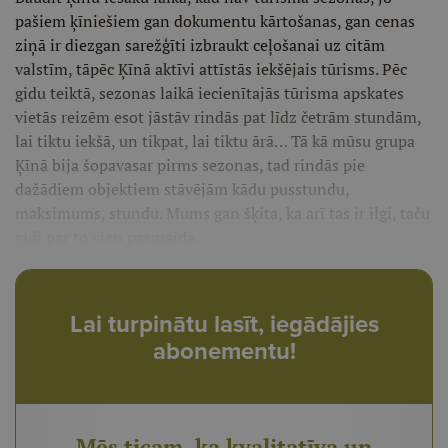
pašiem ķīniešiem gan dokumentu kārtošanas, gan cenas
ziņā ir diezgan sarežģīti izbraukt ceļošanai uz citām
valstīm, tāpēc Ķīnā aktīvi attīstās iekšējais tūrisms. Pēc
gidu teiktā, sezonas laikā iecienītajās tūrisma apskates
vietās reizēm esot jāstāv rindās pat līdz četrām stundām,
lai tiktu iekšā, un tikpat, lai tiktu ārā… Tā kā mūsu grupa
Ķīnā bija šopavasar pirms sezonas, tad rindās pie
dažādiem objektiem stāvējām kādu pusstundu,
maksimums, stundu. Mums gan šķita, ka arī tas ir ilgi, taču
gidi par to vien pasmaida.
Lai turpinātu lasīt, iegādājies
abonementu!
Mēs ticam, ka kvalitatīva un