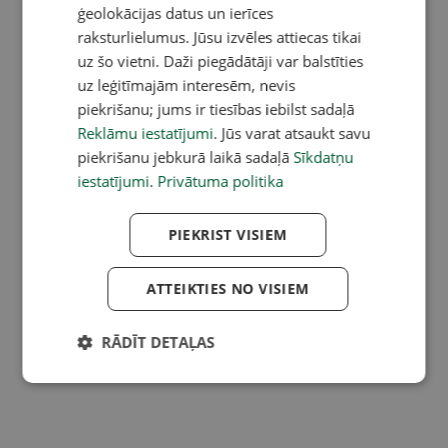
ģeolokācijas datus un ierīces
raksturlielumus. Jūsu izvēles attiecas tikai
uz šo vietni. Daži piegādātāji var balstīties
uz leģitīmajām interesēm, nevis
piekrišanu; jums ir tiesības iebilst sadaļā
Reklāmu iestatījumi
. Jūs varat atsaukt savu
piekrišanu jebkurā laikā sadaļā
Sīkdatņu
iestatījumi
.
Privātuma politika
PIEKRIST VISIEM
ATTEIKTIES NO VISIEM
RĀDĪT DETAĻAS