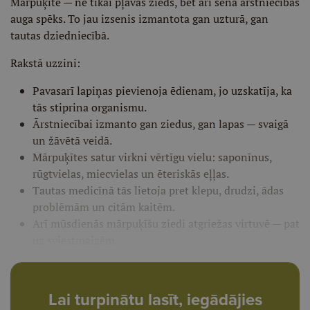
Mārpuķīte — ne tikai pļavas zieds, bet arī sena ārstniecības
auga spēks. To jau izsenis izmantota gan uzturā, gan
tautas dziedniecībā.
Rakstā uzzini:
Pavasarī lapiņas pievienoja ēdienam, jo uzskatīja, ka
tās stiprina organismu.
Ārstniecībai izmanto gan ziedus, gan lapas — svaigā
un žāvētā veidā.
Mārpuķītes satur virkni vērtīgu vielu: saponīnus,
rūgtvielas, miecvielas un ēteriskās eļļas.
Tautas medicīnā tās lietoja pret klepu, drudzi, ādas
problēmām un citām kaitēm.
Arī mūsdienās mārpuķīšu ziedi atgriežas virtuvē — pat
uz sviestmaizēm.
Lai turpinātu lasīt, iegādājies