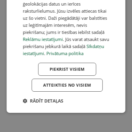
ģeolokācijas datus un ierīces
raksturlielumus. Jūsu izvēles attiecas tikai
uz šo vietni. Daži piegādātāji var balstīties
uz leģitīmajām interesēm, nevis
piekrišanu; jums ir tiesības iebilst sadaļā
Reklāmu iestatījumi
. Jūs varat atsaukt savu
piekrišanu jebkurā laikā sadaļā
Sīkdatņu
iestatījumi
.
Privātuma politika
PIEKRIST VISIEM
ATTEIKTIES NO VISIEM
RĀDĪT DETAĻAS