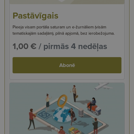
Pastāvīgais
Pieeja visam portāla saturam un e-žurnāliem (visām
tematiskajām sadaļām), pilnā apjomā, bez ierobežojuma.
1,00 €
/ pirmās 4 nedēļas
Abonē