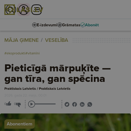
E-izdevumi
Grāmatas
Abonēt
MĀJA ĢIMENE
VESELĪBA
#ekoprodukti
#vitamīni
Pieticīgā mārpuķīte —
gan tīra, gan spēcina
Praktiskais Latvietis / Praktiskais Latvietis
2026. gada 22. maijs, 00:01
0
0
Abonentiem