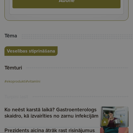
Abonē
Tēma
Veselības stiprināšana
Tēmturi
#ekoprodukti
#vitamīni
Turpini lasīt
Ko neēst karstā laikā? Gastroenterologs
skaidro, kā izvairīties no zarnu infekcijām
A
Prezidents aicina ātrāk rast risinājumus