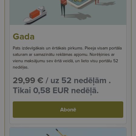
Gada
Pats izdevīgākais un ērtākais pirkums. Pieeja visam portāla
saturam ar samazinātu reklāmas apjomu. Norēķinies ar
vienu maksājumu sev ērtā veidā, un lieto visu portālu 52
nedēļas.
29,99 €
/ uz 52 nedēļām .
Tikai 0,58 EUR nedēļā.
Abonē