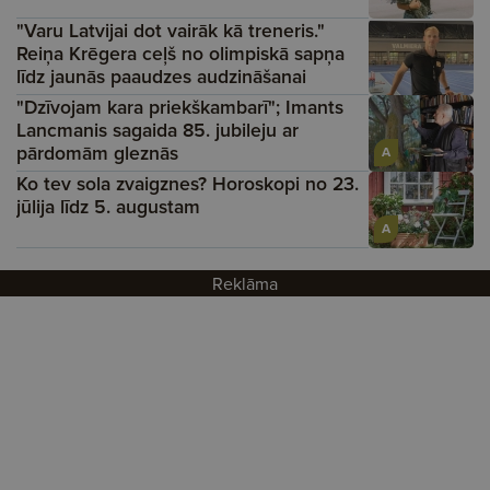
"Varu Latvijai dot vairāk kā treneris."
Reiņa Krēgera ceļš no olimpiskā sapņa
līdz jaunās paaudzes audzināšanai
"Dzīvojam kara priekškambarī"; Imants
Lancmanis sagaida 85. jubileju ar
pārdomām gleznās
A
Ko tev sola zvaigznes? Horoskopi no 23.
jūlija līdz 5. augustam
A
Reklāma