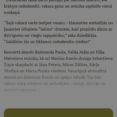
krāšņie rododendri, vakara gaiss un mūzika saplūdīs vienā
noskaņā.
“Šajā vakarā varēs ieelpot vasaru – klausoties melodijās un
ļaujoties siltajiem “latino” ritmiem, kuri piepildīs dārzu ar
dzīvīgumu un vieglu sapņainību,” saka dziedātāja.
“Gaidīsim jūs uz tikšanos rododendru ziedos!”
Koncertā skanēs Raimonda Paula, Valda Atāla un Nika
Matvejeva mūzika, kā arī Marijas franču drauga Sebastjena
Žiņjo skaņdarbi ar Jāņa Petera, Māras Zālītes, Kārļa
Vērdiņa un Marta Pujāta vārdiem. Vasarīgajā atmosfērā
skanēs arī dziesmas franču un spāņu valodā. Tas būs
vakars starp ziediem un melodijām – maigs, dzīvīgs un
mazliet sapņains.