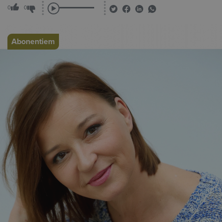
0
0
Abonentiem