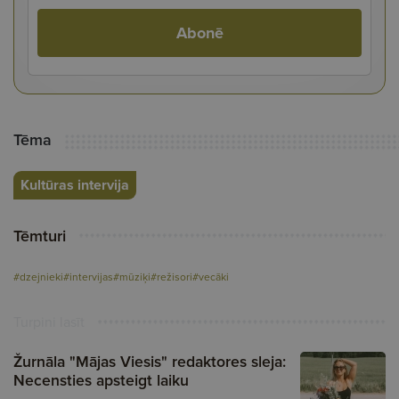
Abonē
Tēma
Kultūras intervija
Tēmturi
#dzejnieki
#intervijas
#mūziķi
#režisori
#vecāki
Turpini lasīt
Žurnāla "Mājas Viesis" redaktores sleja:
Necensties apsteigt laiku