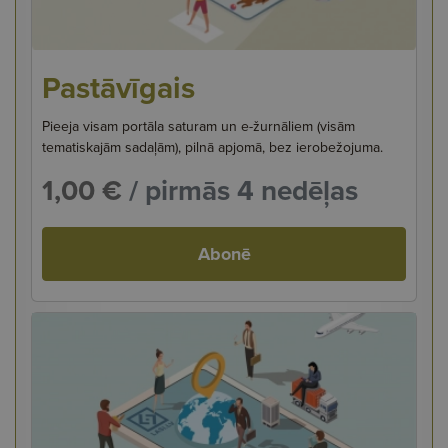
Pastāvīgais
Pieeja visam portāla saturam un e-žurnāliem (visām
tematiskajām sadaļām), pilnā apjomā, bez ierobežojuma.
1,00 €
/ pirmās 4 nedēļas
Abonē