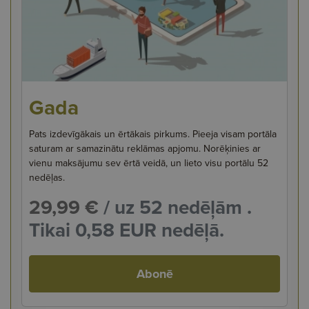
Gada
Pats izdevīgākais un ērtākais pirkums. Pieeja visam portāla
saturam ar samazinātu reklāmas apjomu. Norēķinies ar
vienu maksājumu sev ērtā veidā, un lieto visu portālu 52
nedēļas.
29,99 €
/ uz 52 nedēļām .
Tikai 0,58 EUR nedēļā.
Abonē