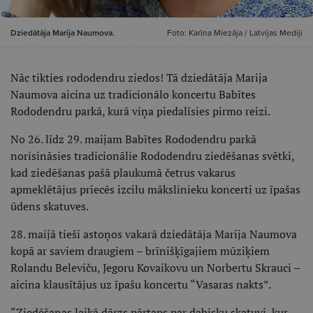
Dziedātāja Marija Naumova.
Foto: Karīna Miezāja / Latvijas Mediji
Nāc tikties rododendru ziedos! Tā dziedātāja Marija
Naumova aicina uz tradicionālo koncertu Babītes
Rododendru parkā, kurā viņa piedalīsies pirmo reizi.
No 26. līdz 29. maijam Babītes Rododendru parkā
norisināsies tradicionālie Rododendru ziedēšanas svētki,
kad ziedēšanas pašā plaukumā četrus vakarus
apmeklētājus priecēs izcilu mākslinieku koncerti uz īpašas
ūdens skatuves.
28. maijā tieši astoņos vakarā dziedātāja Marija Naumova
kopā ar saviem draugiem – brīnišķīgajiem mūziķiem
Rolandu Beleviču, Jegoru Kovaikovu un Norbertu Skrauci –
aicina klausītājus uz īpašu koncertu “Vasaras nakts”.
“Ziedēšanas laikā dārzs pārtaps par dabisku skatuvi, kur