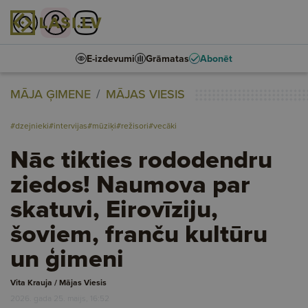
E-izdevumi
Grāmatas
Abonēt
MĀJA ĢIMENE
MĀJAS VIESIS
#dzejnieki
#intervijas
#mūziķi
#režisori
#vecāki
Nāc tikties rododendru
ziedos! Naumova par
skatuvi, Eirovīziju,
šoviem, franču kultūru
un ģimeni
Vita Krauja / Mājas Viesis
2026. gada 25. maijs, 16:52