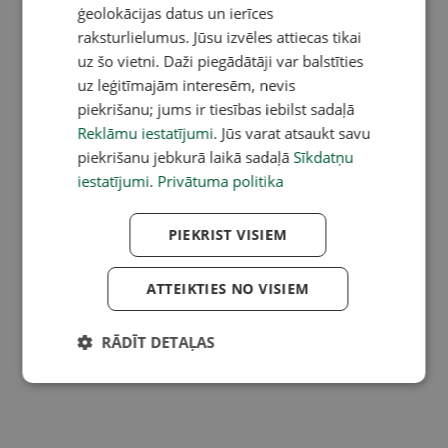
ģeolokācijas datus un ierīces
raksturlielumus. Jūsu izvēles attiecas tikai
uz šo vietni. Daži piegādātāji var balstīties
uz leģitīmajām interesēm, nevis
piekrišanu; jums ir tiesības iebilst sadaļā
Reklāmu iestatījumi
. Jūs varat atsaukt savu
piekrišanu jebkurā laikā sadaļā
Sīkdatņu
iestatījumi
.
Privātuma politika
PIEKRIST VISIEM
ATTEIKTIES NO VISIEM
RĀDĪT DETAĻAS