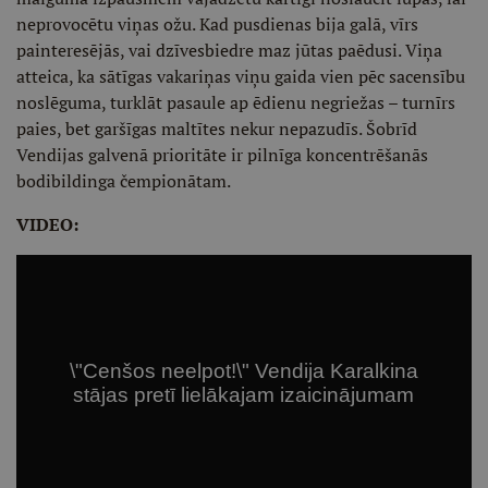
neprovocētu viņas ožu. Kad pusdienas bija galā, vīrs
painteresējās, vai dzīvesbiedre maz jūtas paēdusi. Viņa
atteica, ka sātīgas vakariņas viņu gaida vien pēc sacensību
noslēguma, turklāt pasaule ap ēdienu negriežas – turnīrs
paies, bet garšīgas maltītes nekur nepazudīs. Šobrīd
Vendijas galvenā prioritāte ir pilnīga koncentrēšanās
bodibildinga čempionātam.
VIDEO: