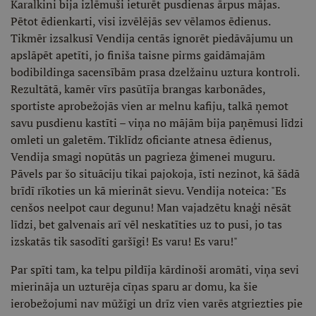
Karalkini bija izlēmuši ieturēt pusdienas ārpus mājas.
Pētot ēdienkarti, visi izvēlējās sev vēlamos ēdienus.
Tikmēr izsalkusī Vendija centās ignorēt piedāvājumu un
apslāpēt apetīti, jo finiša taisne pirms gaidāmajām
bodibildinga sacensībām prasa dzelžainu uztura kontroli.
Rezultātā, kamēr vīrs pasūtīja brangas karbonādes,
sportiste aprobežojās vien ar melnu kafiju, talkā ņemot
savu pusdienu kastīti – viņa no mājām bija paņēmusi līdzi
omleti un galetēm. Tiklīdz oficiante atnesa ēdienus,
Vendija smagi nopūtās un pagrieza ģimenei muguru.
Pāvels par šo situāciju tikai pajokoja, īsti nezinot, kā šādā
brīdī rīkoties un kā mierināt sievu. Vendija noteica: "Es
cenšos neelpot caur degunu! Man vajadzētu knaģi nēsāt
līdzi, bet galvenais arī vēl neskatīties uz to pusi, jo tas
izskatās tik sasodīti garšīgi! Es varu! Es varu!"
Par spīti tam, ka telpu pildīja kārdinoši aromāti, viņa sevi
mierināja un uzturēja cīņas sparu ar domu, ka šie
ierobežojumi nav mūžīgi un drīz vien varēs atgriezties pie