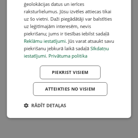
ģeolokācijas datus un ierīces
raksturlielumus. Jūsu izvēles attiecas tikai
uz šo vietni. Daži piegādātāji var balstīties
uz leģitīmajām interesēm, nevis
piekrišanu; jums ir tiesības iebilst sadaļā
Reklāmu iestatījumi
. Jūs varat atsaukt savu
piekrišanu jebkurā laikā sadaļā
Sīkdatņu
iestatījumi
.
Privātuma politika
PIEKRIST VISIEM
ATTEIKTIES NO VISIEM
RĀDĪT DETAĻAS