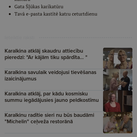
Gata Šļūkas karikatūru
Tavā e-pasta kastītē katru ceturtdienu
Ieteiktie raksti
Karalkina atklāj skaudru attiecību
pieredzi: "Ar kājām tiku spārdīta… "
Karalkina savulaik veidojusi tievēšanas
izaicinājumus
Karalkina atklāj, par kādu kosmisku
summu iegādājusies jauno peldkostīmu
Karalkinu radītie sieri nu būs baudāmi
"Michelin" ceļveža restorānā