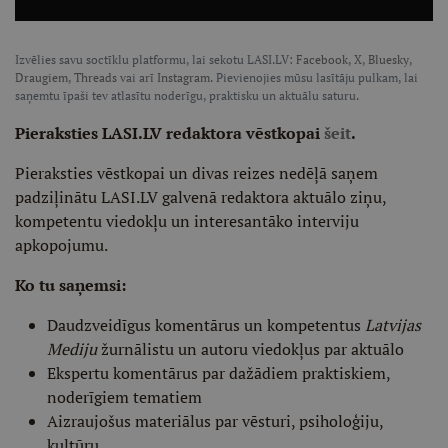
Izvēlies savu soctīklu platformu, lai sekotu LASI.LV:
Facebook
,
X
,
Bluesky
,
Draugiem
,
Threads
vai arī
Instagram
. Pievienojies mūsu lasītāju pulkam, lai
saņemtu īpaši tev atlasītu noderīgu, praktisku un aktuālu saturu.
Pieraksties LASI.LV redaktora vēstkopai
šeit
.
Pieraksties vēstkopai un divas reizes nedēļā saņem
padziļinātu LASI.LV galvenā redaktora aktuālo ziņu,
kompetentu viedokļu un interesantāko interviju
apkopojumu.
Ko tu saņemsi:
Daudzveidīgus komentārus un kompetentus
Latvijas
Mediju
žurnālistu un autoru viedokļus par aktuālo
Ekspertu komentārus par dažādiem praktiskiem,
noderīgiem tematiem
Aizraujošus materiālus par vēsturi, psiholoģiju,
kultūru