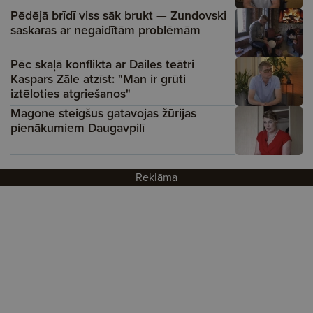
Pēdējā brīdī viss sāk brukt — Zundovski
saskaras ar negaidītām problēmām
Pēc skaļā konflikta ar Dailes teātri
Kaspars Zāle atzīst: "Man ir grūti
iztēloties atgriešanos"
Magone steigšus gatavojas žūrijas
pienākumiem Daugavpilī
Reklāma