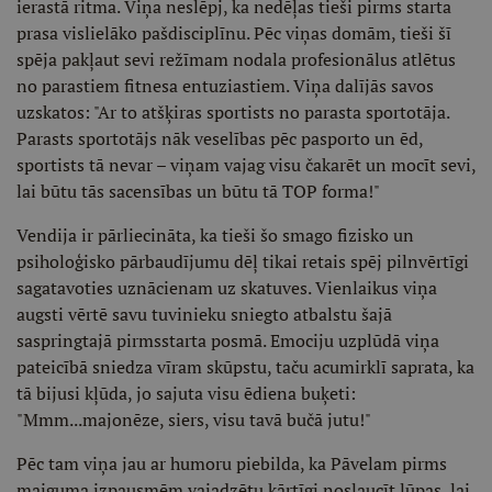
ierastā ritma. Viņa neslēpj, ka nedēļas tieši pirms starta
prasa vislielāko pašdisciplīnu. Pēc viņas domām, tieši šī
spēja pakļaut sevi režīmam nodala profesionālus atlētus
no parastiem fitnesa entuziastiem. Viņa dalījās savos
uzskatos: "Ar to atšķiras sportists no parasta sportotāja.
Parasts sportotājs nāk veselības pēc pasporto un ēd,
sportists tā nevar – viņam vajag visu čakarēt un mocīt sevi,
lai būtu tās sacensības un būtu tā TOP forma!"
Vendija ir pārliecināta, ka tieši šo smago fizisko un
psiholoģisko pārbaudījumu dēļ tikai retais spēj pilnvērtīgi
sagatavoties uznācienam uz skatuves. Vienlaikus viņa
augsti vērtē savu tuvinieku sniegto atbalstu šajā
saspringtajā pirmsstarta posmā. Emociju uzplūdā viņa
pateicībā sniedza vīram skūpstu, taču acumirklī saprata, ka
tā bijusi kļūda, jo sajuta visu ēdiena buķeti:
"Mmm...majonēze, siers, visu tavā bučā jutu!"
Pēc tam viņa jau ar humoru piebilda, ka Pāvelam pirms
maiguma izpausmēm vajadzētu kārtīgi noslaucīt lūpas, lai