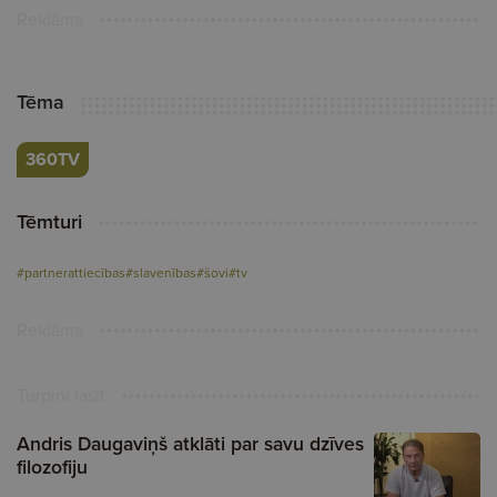
Reklāma
Tēma
360TV
Tēmturi
#partnerattiecības
#slavenības
#šovi
#tv
Reklāma
Turpini lasīt
Andris Daugaviņš atklāti par savu dzīves
filozofiju