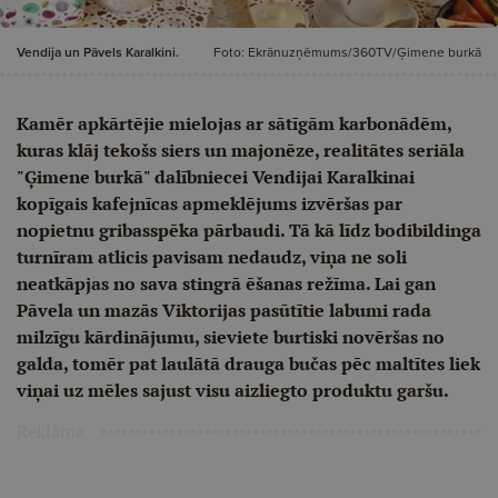
Vendija un Pāvels Karalkini.
Foto: Ekrānuzņēmums/360TV/Ģimene burkā
Kamēr apkārtējie mielojas ar sātīgām karbonādēm,
kuras klāj tekošs siers un majonēze, realitātes seriāla
"Ģimene burkā" dalībniecei Vendijai Karalkinai
kopīgais kafejnīcas apmeklējums izvēršas par
nopietnu gribasspēka pārbaudi. Tā kā līdz bodibildinga
turnīram atlicis pavisam nedaudz, viņa ne soli
neatkāpjas no sava stingrā ēšanas režīma. Lai gan
Pāvela un mazās Viktorijas pasūtītie labumi rada
milzīgu kārdinājumu, sieviete burtiski novēršas no
galda, tomēr pat laulātā drauga bučas pēc maltītes liek
viņai uz mēles sajust visu aizliegto produktu garšu.
Reklāma