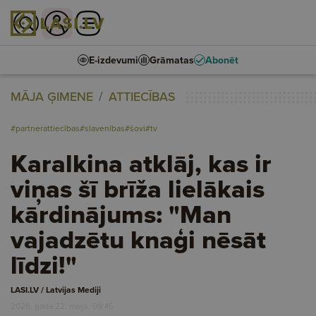
E-izdevumi
Grāmatas
Abonēt
MĀJA ĢIMENE
ATTIECĪBAS
#partnerattiecības
#slavenības
#šovi
#tv
Karalkina atklāj, kas ir
viņas šī brīža lielākais
kārdinājums: "Man
vajadzētu knaģi nēsāt
līdzi!"
LASI.LV / Latvijas Mediji
2026. gada 22. maijs, 09:45