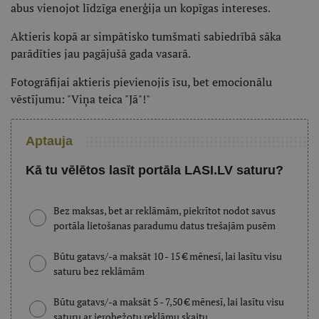
abus vienojot līdzīga enerģija un kopīgas intereses.
Aktieris kopā ar simpātisko tumšmati sabiedrībā sāka
parādīties jau pagājušā gada vasarā.
Fotogrāfijai aktieris pievienojis īsu, bet emocionālu
vēstījumu: "Viņa teica "Jā"!"
Aptauja
Kā tu vēlētos lasīt portāla LASI.LV saturu?
Bez maksas, bet ar reklāmām, piekrītot nodot savus
portāla lietošanas paradumu datus trešajām pusēm
Būtu gatavs/-a maksāt 10 - 15 € mēnesī, lai lasītu visu
saturu bez reklāmām
Būtu gatavs/-a maksāt 5 - 7,50 € mēnesī, lai lasītu visu
saturu ar ierobežotu reklāmu skaitu