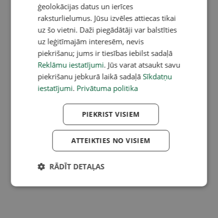
ģeolokācijas datus un ierīces
raksturlielumus. Jūsu izvēles attiecas tikai
uz šo vietni. Daži piegādātāji var balstīties
uz leģitīmajām interesēm, nevis
piekrišanu; jums ir tiesības iebilst sadaļā
Reklāmu iestatījumi
. Jūs varat atsaukt savu
piekrišanu jebkurā laikā sadaļā
Sīkdatņu
iestatījumi
.
Privātuma politika
PIEKRIST VISIEM
ATTEIKTIES NO VISIEM
RĀDĪT DETAĻAS