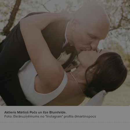
Aktieris Mārtiņš Počs un Ilze Blumfelde.
Foto: Ekrānuzņēmums no "Instagram" profila @martinspocs