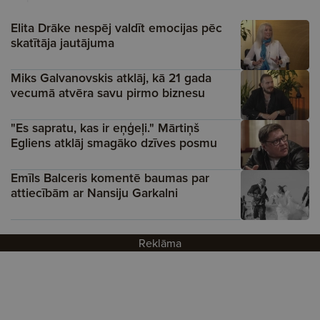
Elita Drāke nespēj valdīt emocijas pēc
skatītāja jautājuma
Miks Galvanovskis atklāj, kā 21 gada
vecumā atvēra savu pirmo biznesu
"Es sapratu, kas ir eņģeļi." Mārtiņš
Egliens atklāj smagāko dzīves posmu
Emīls Balceris komentē baumas par
attiecībām ar Nansiju Garkalni
Reklāma