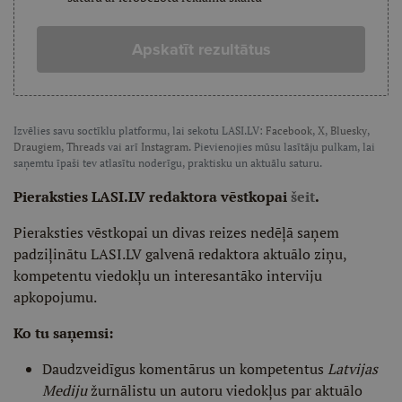
Apskatīt rezultātus
Izvēlies savu soctīklu platformu, lai sekotu LASI.LV:
Facebook
,
X
,
Bluesky
,
Draugiem
,
Threads
vai arī
Instagram
. Pievienojies mūsu lasītāju pulkam, lai
saņemtu īpaši tev atlasītu noderīgu, praktisku un aktuālu saturu.
Pieraksties LASI.LV redaktora vēstkopai
šeit
.
Pieraksties vēstkopai un divas reizes nedēļā saņem
padziļinātu LASI.LV galvenā redaktora aktuālo ziņu,
kompetentu viedokļu un interesantāko interviju
apkopojumu.
Ko tu saņemsi:
Daudzveidīgus komentārus un kompetentus
Latvijas
Mediju
žurnālistu un autoru viedokļus par aktuālo