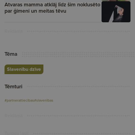
Atvaras mamma atklāj līdz šim noklusēto
par ģimeni un meitas tēvu
Reklāma
Tēma
Slavenību dzīve
Tēmturi
#partnerattiecības
#slavenības
Reklāma
Turpini lasīt