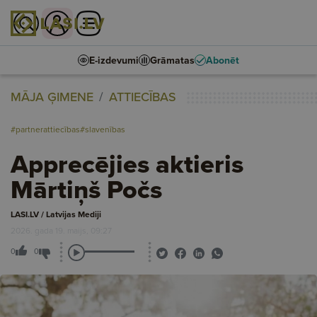
E-izdevumi
Grāmatas
Abonēt
MĀJA ĢIMENE
ATTIECĪBAS
#partnerattiecības
#slavenības
Apprecējies aktieris
Mārtiņš Počs
LASI.LV / Latvijas Mediji
2026. gada 19. maijs, 09:27
0
0