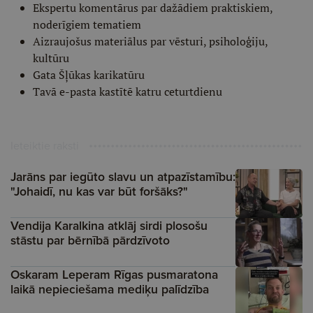
Ekspertu komentārus par dažādiem praktiskiem,
noderīgiem tematiem
Aizraujošus materiālus par vēsturi, psiholoģiju,
kultūru
Gata Šļūkas karikatūru
Tavā e-pasta kastītē katru ceturtdienu
Ieteiktie raksti
Jarāns par iegūto slavu un atpazīstamību:
"Johaidī, nu kas var būt foršāks?"
Vendija Karalkina atklāj sirdi plosošu
stāstu par bērnībā pārdzīvoto
Oskaram Leperam Rīgas pusmaratona
laikā nepieciešama mediķu palīdzība