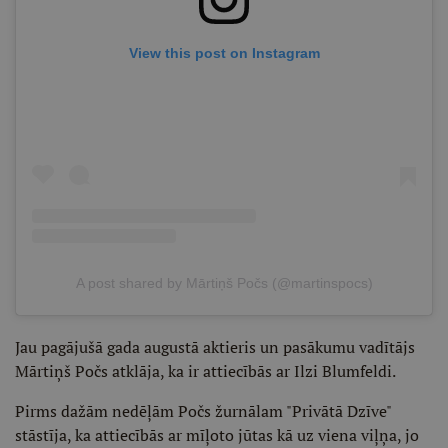
View this post on Instagram
A post shared by Mārtiņš Počs (@martinspocs)
Jau pagājušā gada augustā aktieris un pasākumu vadītājs
Mārtiņš Počs atklāja, ka ir attiecībās ar Ilzi Blumfeldi.
Pirms dažām nedēļām Počs žurnālam "Privātā Dzīve"
stāstīja, ka attiecībās ar mīļoto jūtas kā uz viena viļņa, jo