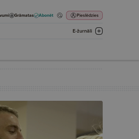
evumi
Grāmatas
Abonēt
Pieslēdzies
E-žurnāli