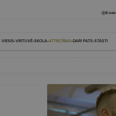
E-izd
 VIESIS
•
VIRTUVĒ
•
SKOLA
•
ATTIECĪBAS
•
DARI PATS
•
STĀSTI