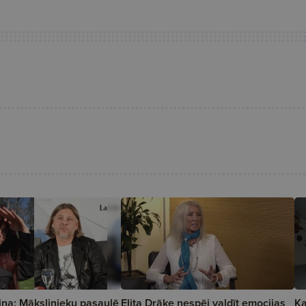
iņa: Mākslinieku pasaulē
Elita Drāke nespēj valdīt emocijas
Ka