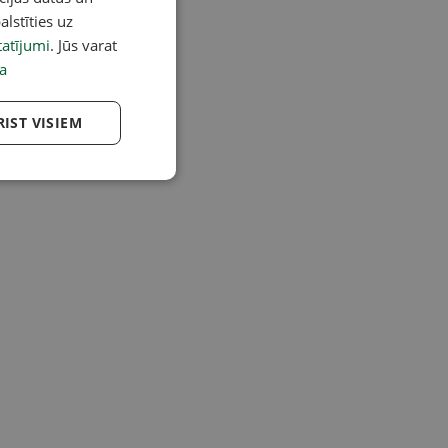
alstīties uz
atījumi
. Jūs varat
a
RIST VISIEM