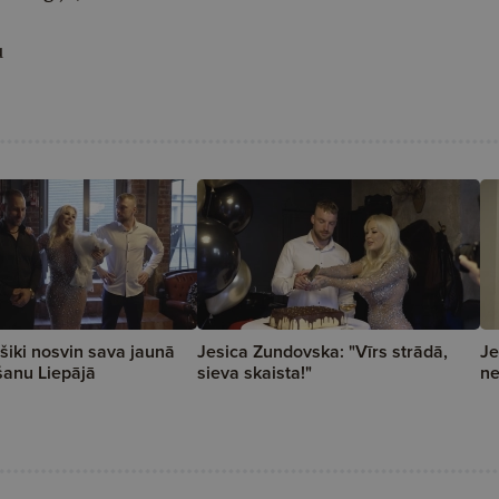
u
šiki nosvin sava jaunā
Jesica Zundovska: "Vīrs strādā,
Je
šanu Liepājā
sieva skaista!"
ne