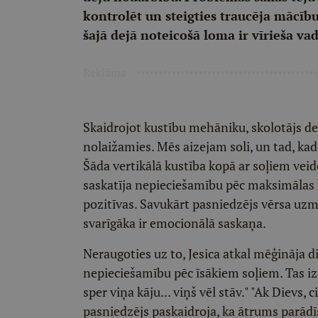
kontrolēt un steigties traucēja mācīb
šajā dejā noteicošā loma ir vīrieša vad
Reklāma
Skaidrojot kustību mehāniku, skolotājs d
nolaižamies. Mēs aizejam soli, un tad, kad
Šāda vertikālā kustība kopā ar soļiem vei
saskatīja nepieciešamību pēc maksimālas 
pozitīvas. Savukārt pasniedzējs vērsa uzma
svarīgāka ir emocionālā saskaņa.
Neraugoties uz to, Jesica atkal mēģināja 
nepieciešamību pēc īsākiem soļiem. Tas izs
sper viņa kāju... viņš vēl stāv." "Ak Dievs, 
pasniedzējs paskaidroja, ka ātrums parādīs