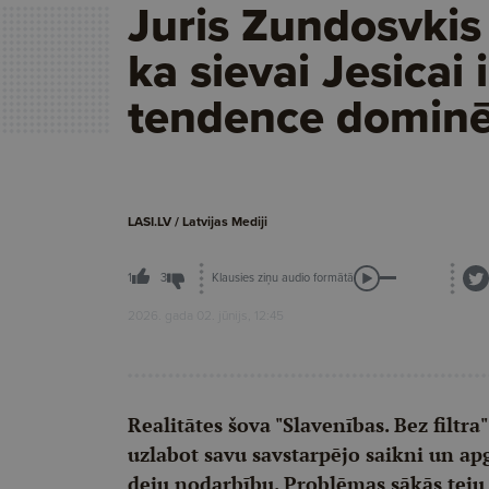
Juris Zundosvkis 
ka sievai Jesicai i
tendence dominē
LASI.LV / Latvijas Mediji
Klausies ziņu audio formātā
1
3
2026. gada 02. jūnijs, 12:45
Realitātes šova "Slavenības. Bez filtr
uzlabot savu savstarpējo saikni un ap
deju nodarbību. Problēmas sākās teju 