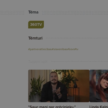
Tēma
360TV
Tēmturi
#partnerattiecības
#slavenības
#šovi
#tv
Turpini lasīt
"Sauc mani par grēcinieku."
Linda Kaln