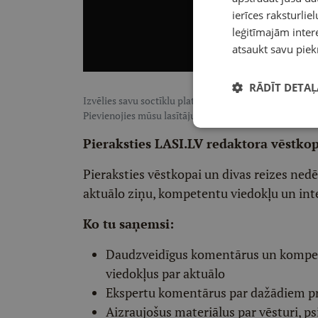
ierīces raksturliel
leģitīmajām intere
atsaukt savu piek
RĀDĪT DETAĻ
Izvēlies savu soctīklu platformu, lai sekotu LASI.LV:
F
Pievienojies mūsu lasītāju pulkam, lai saņemtu īpaši te
Pieraksties LASI.LV redaktora vēstko
Pieraksties vēstkopai un divas reizes ned
aktuālo ziņu, kompetentu viedokļu un int
Ko tu saņemsi:
Daudzveidīgus komentārus un komp
viedokļus par aktuālo
Ekspertu komentārus par dažādiem p
Aizraujošus materiālus par vēsturi, ps