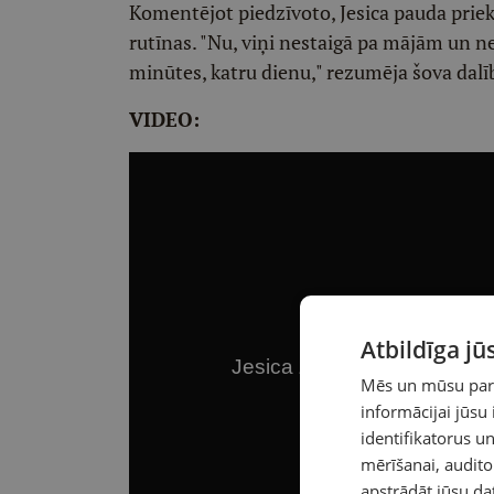
Komentējot piedzīvoto, Jesica pauda priek
rutīnas. "Nu, viņi nestaigā pa mājām un neg
minūtes, katru dienu," rezumēja šova dalī
VIDEO:
Atbildīga j
Mēs un mūsu partn
informācijai jūsu
identifikatorus 
mērīšanai, audit
apstrādāt jūsu da