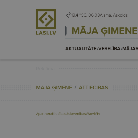
19.4 °C
C. 06.08
Aisma, Askolds
MĀJA ĢIMENE
AKTUALITĀTE
•
VESELĪBA
•
MĀJAS
Reklāma
MĀJA ĢIMENE
ATTIECĪBAS
#partnerattiecības
#slavenības
#šovi
#tv