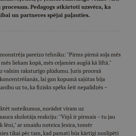
u procesam. Pedagogs atkārtoti uzsvēra, ka
ībai un partneres spējai paļauties.
emonstrēja pareizo tehniku: "Pirms pirmā soļa mēs
 mēs liekam kopā, mēs ceļamies augšā kā liftā."
do valsim raksturīgo plūdumu. Juris procesā
koncentrēšanās, lai gan kopumā sajūtas bija
nību uz to, ka fizisks spēks šeit nepalīdzēs –
diktēt noteikumus, norādot vīram uz
auca skolotāja reakciju: "Viņš ir pirmais – tu jau
cik lēni," ar smaidu noteica Jesica, tomēr
ies tikai pēc tam, kad pamati būs kārtīgi noslīpēti