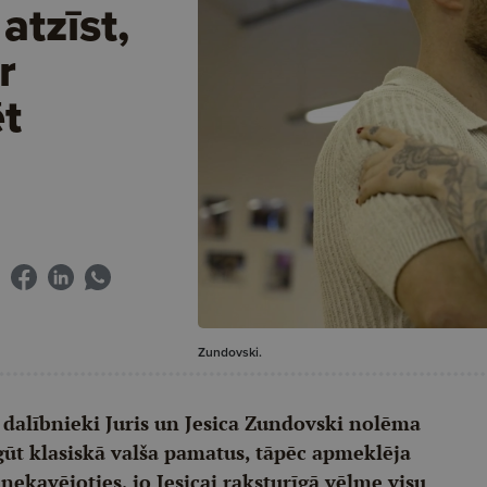
atzīst,
r
t
Zundovski.
a" dalībnieki Juris un Jesica Zundovski nolēma
gūt klasiskā valša pamatus, tāpēc apmeklēja
nekavējoties, jo Jesicai raksturīgā vēlme visu