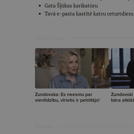
Gata Šļūkas karikatūru
Tavā e-pasta kastītē katru ceturtdien
Ieteiktie raksti
Zundovska: Es neesmu par
Zundovski 
vienlīdzību, vīrietis ir pelnītājs!
bāra atklā
Reklāma