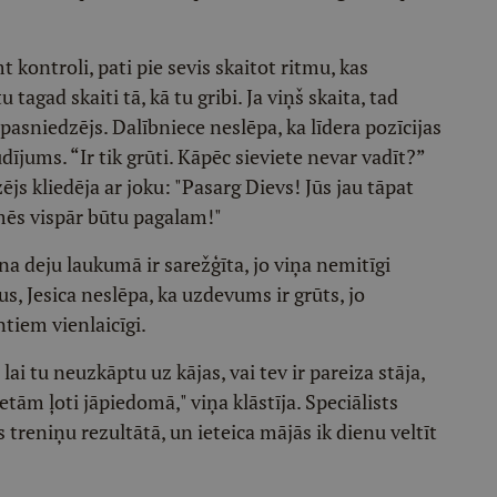
 kontroli, pati pie sevis skaitot ritmu, kas
tagad skaiti tā, kā tu gribi. Ja viņš skaita, tad
 pasniedzējs. Dalībniece neslēpa, ka līdera pozīcijas
ījums. “Ir tik grūti. Kāpēc sieviete nevar vadīt?”
js kliedēja ar joku: "Pasarg Dievs! Jūs jau tāpat
, mēs vispār būtu pagalam!"
na deju laukumā ir sarežģīta, jo viņa nemitīgi
, Jesica neslēpa, ka uzdevums ir grūts, jo
iem vienlaicīgi.
 lai tu neuzkāptu uz kājas, vai tev ir pareiza stāja,
etām ļoti jāpiedomā," viņa klāstīja. Speciālists
s treniņu rezultātā, un ieteica mājās ik dienu veltīt