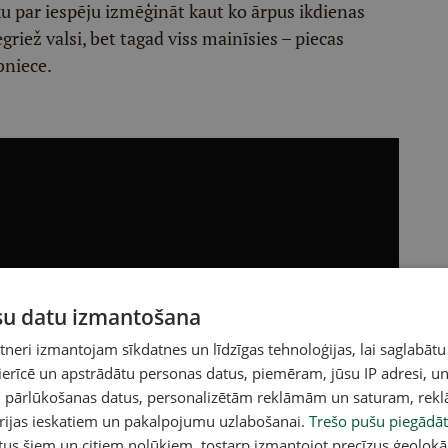
u par iespēju izmēģināt kaut ko ārpus ikdienas
riež valsi, bet tagad viss mainīsies – piecas
bniece.
ūsu datu izmantošana
eri izmantojam sīkdatnes un līdzīgas tehnoloģijas, lai saglabātu
 ierīcē un apstrādātu personas datus, piemēram, jūsu IP adresi, un
un pārlūkošanas datus, personalizētām reklāmām un saturam, rek
orijas ieskatiem un pakalpojumu uzlabošanai.
Trešo pušu piegādāt
tus šiem un citiem nolūkiem, tostarp izmantojot precīzus ģeolokā