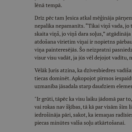
lēnā tempā.
Drīz pēc tam Jesica atkal mēģināja pārņemt
nepalika nepamanīts. “Tikai viņš vada, jo tu 
skaita viņš, jo viņš dara soļus,” atgādināja
atdošana vīrietim viņai ir nopietns pārbaud
viņa painteresējās. Šo neizpratni pasniedzē
visur visu vadāt, ja jūs vēl dejojot vadītu
Vēlāk Juris atzina, ka dzīvesbiedres vadīša
tiecas dominēt. Apkopojot pirmos iespaidus
uzmanība jāsadala starp daudziem element
"Ir grūti, tāpēc ka visu laiku jādomā par to,
vai rokas nav šķības, tā kā par visām šīm li
iedrošināja pāri, sakot, ka iemaņas radīsie
piecas minūtes valša soļu atkārtošanai.