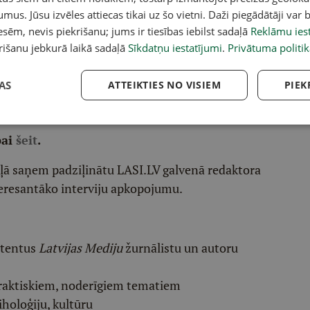
umus. Jūsu izvēles attiecas tikai uz šo vietni. Daži piegādātāji var b
sēm, nevis piekrišanu; jums ir tiesības iebilst sadaļā
Reklāmu iest
rišanu jebkurā laikā sadaļā
Sīkdatņu iestatījumi
.
Privātuma politik
AS
ATTEIKTIES NO VISIEM
PIEK
acebook
,
X
,
Bluesky
,
Draugiem
,
Threads
vai arī
Instagram
.
v atlasītu noderīgu, praktisku un aktuālu saturu.
pai
šeit
.
ēļā saņem padziļinātu LASI.LV galvenā redaktora
eresantāko interviju apkopojumu.
etentus
Latvijas Mediju
žurnālistu un autoru
raktiskiem, noderīgiem tematiem
iholoģiju, kultūru