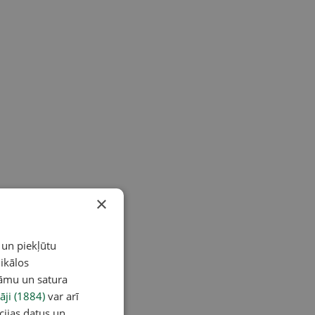
×
 un piekļūtu
ikālos
lāmu un satura
āji (1884)
var arī
cijas datus un