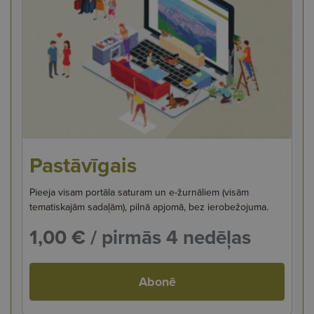
Pastāvīgais
Pieeja visam portāla saturam un e-žurnāliem (visām
tematiskajām sadaļām), pilnā apjomā, bez ierobežojuma.
1,00 €
/ pirmās 4 nedēļas
Abonē