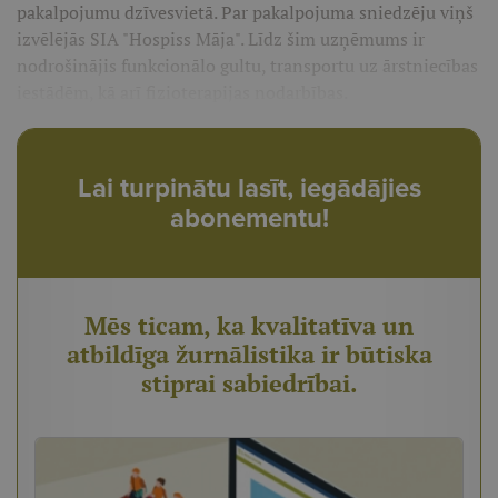
pakalpojumu dzīvesvietā. Par pakalpojuma sniedzēju viņš
izvēlējās SIA "Hospiss Māja". Līdz šim uzņēmums ir
nodrošinājis funkcionālo gultu, transportu uz ārstniecības
iestādēm, kā arī fizioterapijas nodarbības.
Lai turpinātu lasīt, iegādājies
abonementu!
Mēs ticam, ka kvalitatīva un
atbildīga žurnālistika ir būtiska
stiprai sabiedrībai.