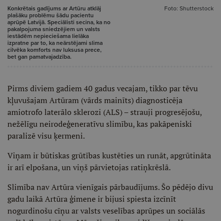
Konkrētais gadījums ar Artūru atklāj
Foto: Shutterstock
plašāku problēmu šādu pacientu
aprūpē Latvijā. Speciālisti secina, ka no
pakalpojuma sniedzējiem un valsts
iestādēm nepieciešama lielāka
izpratne par to, ka neārstējami slima
cilvēka komforts nav luksusa prece,
bet gan pamatvajadzība.
Pirms diviem gadiem 40 gadus vecajam, tikko par tēvu
kļuvušajam Artūram (vārds mainīts) diagnosticēja
amiotrofo laterālo sklerozi (ALS) – strauji progresējošu,
nežēlīgu neirodeģeneratīvu slimību, kas pakāpeniski
paralizē visu ķermeni.
Viņam ir būtiskas grūtības kustēties un runāt, apgrūtināta
ir arī elpošana, un viņš pārvietojas ratiņkrēslā.
Slimība nav Artūra vienīgais pārbaudījums. Šo pēdējo divu
gadu laikā Artūra ģimene ir bijusi spiesta izcīnīt
nogurdinošu cīņu ar valsts veselības aprūpes un sociālās