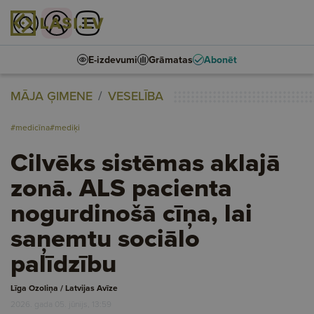
E-izdevumi
Grāmatas
Abonēt
MĀJA ĢIMENE
VESELĪBA
#medicīna
#mediķi
Cilvēks sistēmas aklajā
zonā. ALS pacienta
nogurdinošā cīņa, lai
saņemtu sociālo
palīdzību
Līga Ozoliņa / Latvijas Avīze
2026. gada 05. jūnijs, 13:59