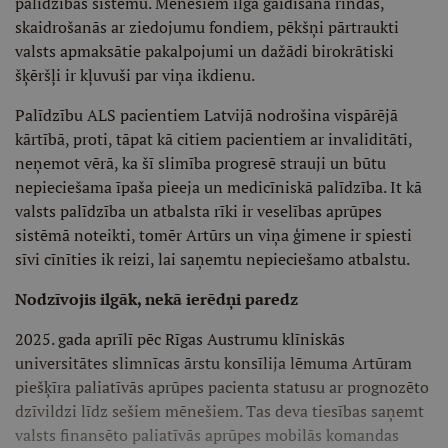
palīdzības sistēmu. Mēnešiem ilga gaidīšana rindās,
skaidrošanās ar ziedojumu fondiem, pēkšņi pārtraukti
valsts apmaksātie pakalpojumi un dažādi birokrātiski
šķēršļi ir kļuvuši par viņa ikdienu.
Palīdzību ALS pacientiem Latvijā nodrošina vispārējā
kārtībā, proti, tāpat kā citiem pacientiem ar invaliditāti,
neņemot vērā, ka šī slimība progresē strauji un būtu
nepieciešama īpaša pieeja un medicīniskā palīdzība. It kā
valsts palīdzība un atbalsta rīki ir veselības aprūpes
sistēmā noteikti, tomēr Artūrs un viņa ģimene ir spiesti
sīvi cīnīties ik reizi, lai saņemtu nepieciešamo atbalstu.
Nodzīvojis ilgāk, nekā ierēdņi paredz
2025. gada aprīlī pēc Rīgas Austrumu klīniskās
universitātes slimnīcas ārstu konsīlija lēmuma Artūram
piešķīra paliatīvās aprūpes pacienta statusu ar prognozēto
dzīvildzi līdz sešiem mēnešiem. Tas deva tiesības saņemt
valsts finansēto paliatīvās aprūpes mobilās komandas