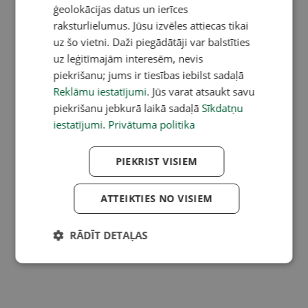
ģeolokācijas datus un ierīces
raksturlielumus. Jūsu izvēles attiecas tikai
uz šo vietni. Daži piegādātāji var balstīties
uz leģitīmajām interesēm, nevis
piekrišanu; jums ir tiesības iebilst sadaļā
Reklāmu iestatījumi
. Jūs varat atsaukt savu
piekrišanu jebkurā laikā sadaļā
Sīkdatņu
iestatījumi
.
Privātuma politika
PIEKRIST VISIEM
ATTEIKTIES NO VISIEM
RĀDĪT DETAĻAS