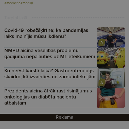
#medicīna
#mediķi
Turpini lasīt
Covid-19 robežšķirtne; kā pandēmijas
laiks mainījis mūsu ikdienu?
A
NMPD aicina veselības problēmu
gadījumā nepaļauties uz MI ieteikumiem
Ko neēst karstā laikā? Gastroenterologs
skaidro, kā izvairīties no zarnu infekcijām
A
Prezidents aicina ātrāk rast risinājumus
onkoloģijas un diabēta pacientu
atbalstam
Reklāma