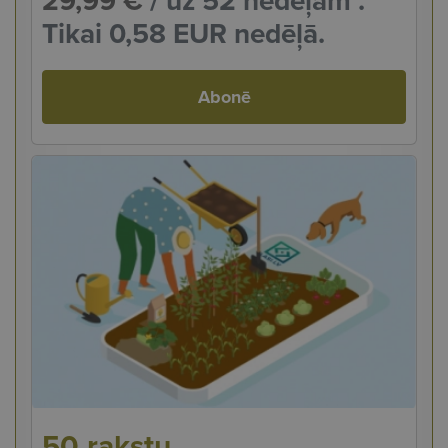
29,99 €
/ uz 52 nedēļām .
Tikai 0,58 EUR nedēļā.
Abonē
50 rakstu