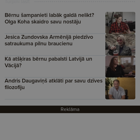
Turpini lasīt
Bērnu šampanieti labāk galdā nelikt?
Olga Koha skaidro savu nostāju
Jesica Zundovska Armēnijā piedzīvo
satraukuma pilnu braucienu
Kā atšķiras bērnu pabalsti Latvijā un
Vācijā?
Andris Daugaviņš atklāti par savu dzīves
filozofiju
Reklāma