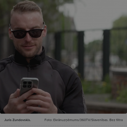
Juris Zundovskis.
Foto: Ekrānuzņēmums/360TV/Slavenības. Bez filtra