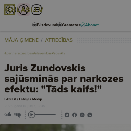
E-izdevumi
Grāmatas
Abonēt
MĀJA ĢIMENE
ATTIECĪBAS
#partnerattiecības
#slavenības
#šovi
#tv
Juris Zundovskis
sajūsminās par narkozes
efektu: "Tāds kaifs!"
LASI.LV / Latvijas Mediji
2026. gada 14. jūnijs, 12:45
0
0