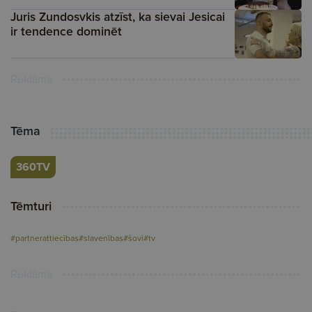
Juris Zundosvkis atzīst, ka sievai Jesicai
ir tendence dominēt
Reklāma
Tēma
360TV
Tēmturi
#partnerattiecības
#slavenības
#šovi
#tv
Reklāma