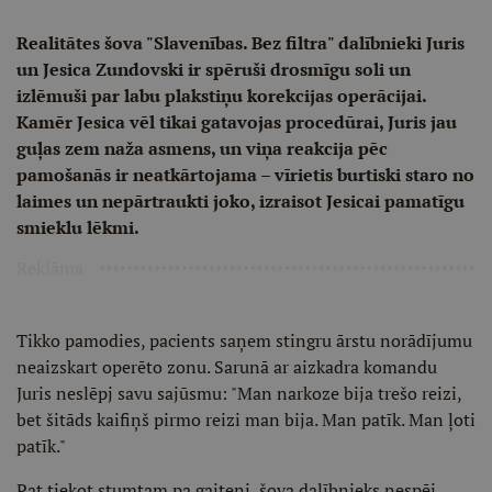
Realitātes šova "Slavenības. Bez filtra" dalībnieki Juris
un Jesica Zundovski ir spēruši drosmīgu soli un
izlēmuši par labu plakstiņu korekcijas operācijai.
Kamēr Jesica vēl tikai gatavojas procedūrai, Juris jau
guļas zem naža asmens, un viņa reakcija pēc
pamošanās ir neatkārtojama – vīrietis burtiski staro no
laimes un nepārtraukti joko, izraisot Jesicai pamatīgu
smieklu lēkmi.
Reklāma
Tikko pamodies, pacients saņem stingru ārstu norādījumu
neaizskart operēto zonu. Sarunā ar aizkadra komandu
Juris neslēpj savu sajūsmu: "Man narkoze bija trešo reizi,
bet šitāds kaifiņš pirmo reizi man bija. Man patīk. Man ļoti
patīk."
Pat tiekot stumtam pa gaiteni, šova dalībnieks nespēj