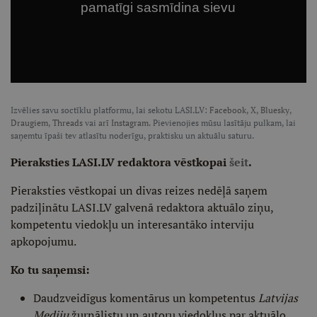
Izvēlies savu soctīklu platformu, lai sekotu LASI.LV:
Facebook
,
X
,
Bluesky
,
Draugiem
,
Threads
vai arī
Instagram
. Pievienojies mūsu lasītāju pulkam, lai
saņemtu īpaši tev atlasītu noderīgu, praktisku un aktuālu saturu.
Pieraksties LASI.LV redaktora vēstkopai
šeit
.
Pieraksties vēstkopai un divas reizes nedēļā saņem
padziļinātu LASI.LV galvenā redaktora aktuālo ziņu,
kompetentu viedokļu un interesantāko interviju
apkopojumu.
Ko tu saņemsi:
Daudzveidīgus komentārus un kompetentus
Latvijas
Mediju
žurnālistu un autoru viedokļus par aktuālo