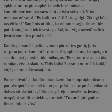
apklust un turpina apbērt medicīnas māsas ar
komplimentiem par savu fantastisko stāvokli. Viņš
neizpratnē vaicā: "Es kaifoju reāli! Ej tu galīgi! Cik ilgi būs
tas efekts?" Saņēmis atbildi, ka reibonis saglabāsies līdz
pat rītam, Juris tiek ievests palātā, kur viņa uzvedība liek
Jesicai smieties pilnā balsī.
Kamēr personāls palīdz viņam pārcelties gultā, Juris
turpina jautri komentēt notiekošo, apliecinot, ka apziņa ir
skaidra, pat ja prāts lido mākoņos. "Es saprotu visu, ko jūs
runājat, viss ir skaidrs. Tāds kaifs! Es esmu normālā kaifā,"
viņš paziņo klātesošajiem.
Palicis divatā ar laulāto draudzeni, Juris joprojām jūsmo
par pēcoperācijas efektu un pat prāto, ka turpmāk jebkurai
dzīves situācijai izvēlētos vispārējo anestēziju. Jesica,
nespējot valdīt smieklus, ironizē: "Tu runā ļoti gudras
lietas, mīļais vīrs."