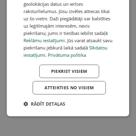
ģeolokācijas datus un ierīces
raksturlielumus. Jūsu izvēles attiecas tikai
uz šo vietni. Daži piegādātāji var balstīties
uz leģitīmajām interesēm, nevis
piekrišanu; jums ir tiesības iebilst sadaļā
Reklāmu iestatījumi
. Jūs varat atsaukt savu
piekrišanu jebkurā laikā sadaļā
Sīkdatņu
iestatījumi
.
Privātuma politika
PIEKRIST VISIEM
ATTEIKTIES NO VISIEM
RĀDĪT DETAĻAS