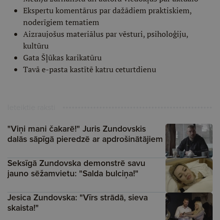
Ekspertu komentārus par dažādiem praktiskiem,
noderīgiem tematiem
Aizraujošus materiālus par vēsturi, psiholoģiju,
kultūru
Gata Šļūkas karikatūru
Tavā e-pasta kastītē katru ceturtdienu
Ieteiktie raksti
"Viņi mani čakarē!" Juris Zundovskis
dalās sāpīgā pieredzē ar apdrošinātājiem
Seksīgā Zundovska demonstrē savu
jauno sēžamvietu: "Salda bulciņa!"
Jesica Zundovska: "Vīrs strādā, sieva
skaista!"