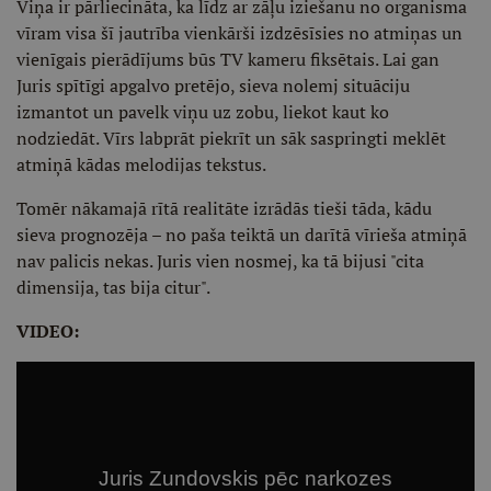
Viņa ir pārliecināta, ka līdz ar zāļu iziešanu no organisma
vīram visa šī jautrība vienkārši izdzēsīsies no atmiņas un
vienīgais pierādījums būs TV kameru fiksētais. Lai gan
Juris spītīgi apgalvo pretējo, sieva nolemj situāciju
izmantot un pavelk viņu uz zobu, liekot kaut ko
nodziedāt. Vīrs labprāt piekrīt un sāk saspringti meklēt
atmiņā kādas melodijas tekstus.
Tomēr nākamajā rītā realitāte izrādās tieši tāda, kādu
sieva prognozēja – no paša teiktā un darītā vīrieša atmiņā
nav palicis nekas. Juris vien nosmej, ka tā bijusi "cita
dimensija, tas bija citur".
VIDEO: