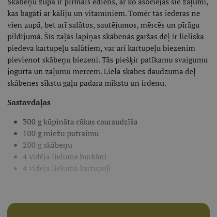
Skābeņu zupa ir pirmais ēdiens, ar ko asociējas šie zaļumi,
kas bagāti ar kāliju un vitamīniem. Tomēr tās iederas ne
vien zupā, bet arī salātos, sautējumos, mērcēs un pīrāgu
pildījumā. Šīs zaļās lapiņas skābenās garšas dēļ ir lieliska
piedeva kartupeļu salātiem, var arī kartupeļu biezenim
pievienot skābeņu biezeni. Tās piešķir patīkamu svaigumu
jogurta un zaļumu mērcēm. Lielā skābes daudzuma dēļ
skābenes sīkstu gaļu padara mīkstu un irdenu.
Sastāvdaļas
300 g kūpināta cūkas cauraudzīša
100 g miežu putraimu
200 g skābeņu
4 vidēja lieluma burkāni
4 vidēja lieluma kartupeļi