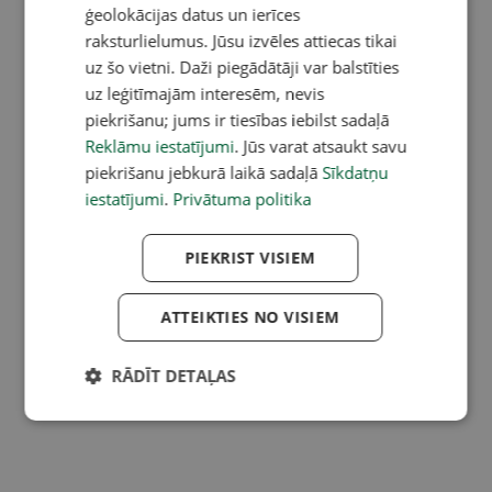
ģeolokācijas datus un ierīces
raksturlielumus. Jūsu izvēles attiecas tikai
uz šo vietni. Daži piegādātāji var balstīties
uz leģitīmajām interesēm, nevis
piekrišanu; jums ir tiesības iebilst sadaļā
Reklāmu iestatījumi
. Jūs varat atsaukt savu
piekrišanu jebkurā laikā sadaļā
Sīkdatņu
iestatījumi
.
Privātuma politika
PIEKRIST VISIEM
ATTEIKTIES NO VISIEM
RĀDĪT DETAĻAS