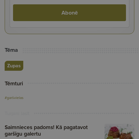
Abonē
Tēma
Zupas
Tēmturi
#garšvielas
Turpini lasīt
Saimnieces padoms! Kā pagatavot
garšīgu galertu