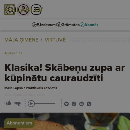
E-izdevumi
Grāmatas
Abonēt
MĀJA ĢIMENE
VIRTUVĒ
#garšvielas
Klasika! Skābeņu zupa ar
kūpinātu cauraudzīti
Māra Lapsa / Praktiskais Latvietis
2026. gada 31. maijs, 00:01
0
0
Abonentiem