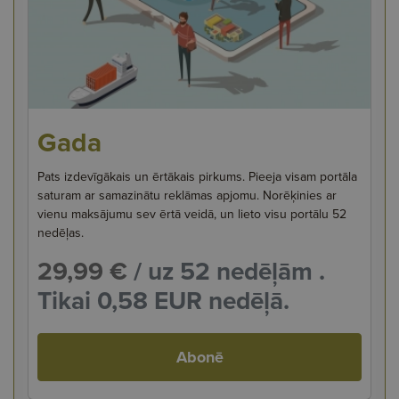
Gada
Pats izdevīgākais un ērtākais pirkums. Pieeja visam portāla
saturam ar samazinātu reklāmas apjomu. Norēķinies ar
vienu maksājumu sev ērtā veidā, un lieto visu portālu 52
nedēļas.
29,99 €
/ uz 52 nedēļām .
Tikai 0,58 EUR nedēļā.
Abonē