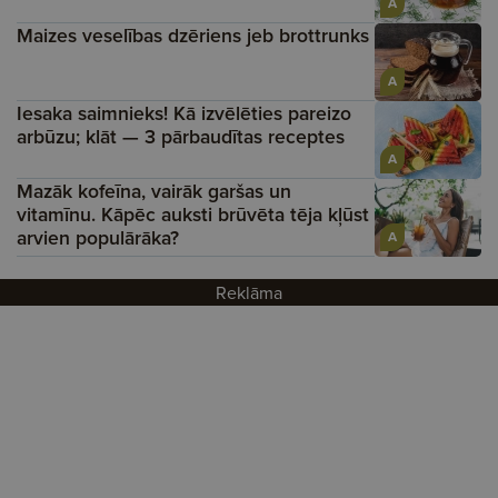
A
Maizes veselības dzēriens jeb brottrunks
A
Iesaka saimnieks! Kā izvēlēties pareizo
arbūzu; klāt — 3 pārbaudītas receptes
A
Mazāk kofeīna, vairāk garšas un
vitamīnu. Kāpēc auksti brūvēta tēja kļūst
arvien populārāka?
A
Reklāma