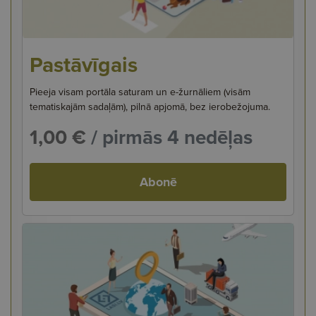
Pastāvīgais
Pieeja visam portāla saturam un e-žurnāliem (visām
tematiskajām sadaļām), pilnā apjomā, bez ierobežojuma.
1,00 €
/ pirmās 4 nedēļas
Abonē