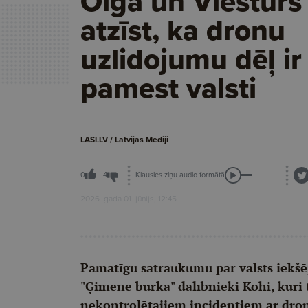
Olga un Viesturs
atzīst, ka dronu
uzlidojumu dēļ ir
pamest valsti
LASI.LV / Latvijas Mediji
Klausies ziņu audio formātā
0
4
2026. gada 01. jūnijs, 12:45
Pamatīgu satraukumu par valsts iekšējo
"Ģimene burkā" dalībnieki Kohi, kuri 
nekontrolētajiem incidentiem ar dron