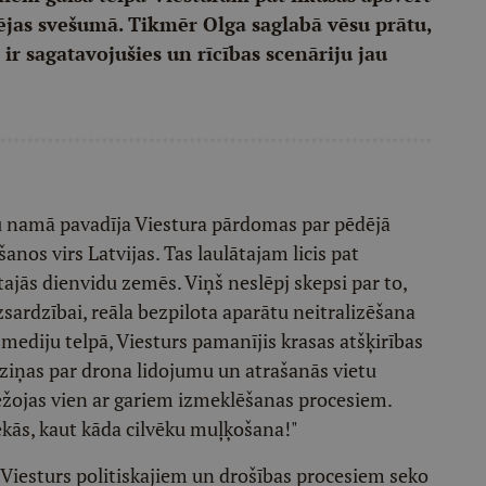
jas svešumā. Tikmēr Olga saglabā vēsu prātu,
 ir sagatavojušies un rīcības scenāriju jau
 namā pavadīja Viestura pārdomas par pēdējā
nos virs Latvijas. Tas laulātajam licis pat
ltajās dienvidu zemēs. Viņš neslēpj skepsi par to,
zsardzībai, reāla bezpilota aparātu neitralizēšana
s mediju telpā, Viesturs pamanījis krasas atšķirības
ziņas par drona lidojumu un atrašanās vietu
bežojas vien ar gariem izmeklēšanas procesiem.
iekās, kaut kāda cilvēku muļķošana!"
a Viesturs politiskajiem un drošības procesiem seko