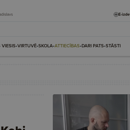
 Vladislava, Vladislavs
E-izd
 VIESIS
•
VIRTUVĒ
•
SKOLA
•
ATTIECĪBAS
•
DARI PATS
•
STĀSTI