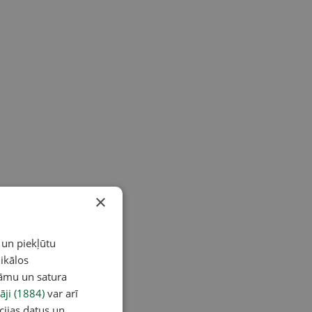
×
 un piekļūtu
ikālos
lāmu un satura
āji (1884)
var arī
cijas datus un