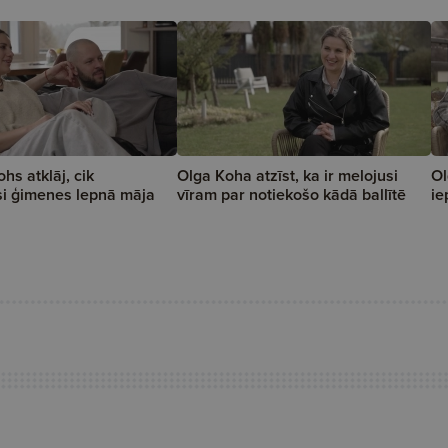
hs atklāj, cik
Olga Koha atzīst, ka ir melojusi
Ol
si ģimenes lepnā māja
vīram par notiekošo kādā ballītē
ie