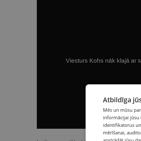
Atbildīga j
Mēs un mūsu partn
informācijai jūsu
identifikatorus 
mērīšanai, audit
apstrādāt jūsu da