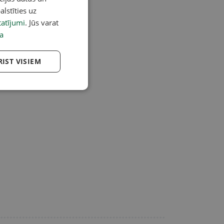
alstīties uz
atījumi
. Jūs varat
a
RIST VISIEM