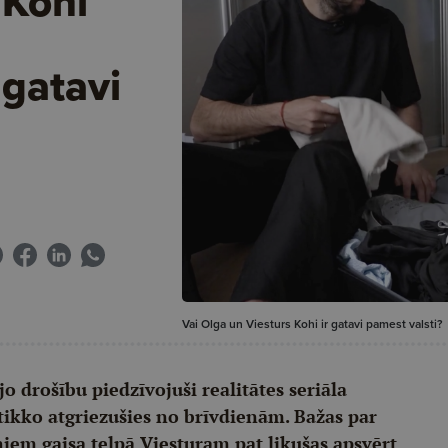
 Kohi
 gatavi
Vai Olga un Viesturs Kohi ir gatavi pamest valsti?
 drošību piedzīvojuši realitātes seriāla
tikko atgriezušies no brīvdienām. Bažas par
iem gaisa telpā Viesturam pat likušas apsvērt