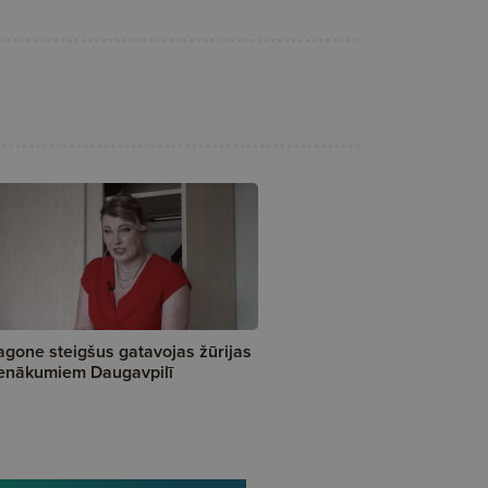
gone steigšus gatavojas žūrijas
enākumiem Daugavpilī