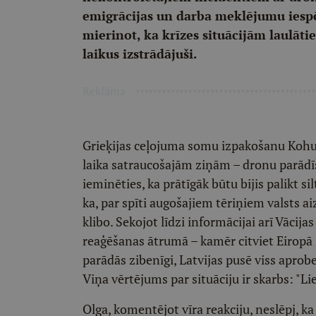
emigrācijas un darba meklējumu iespē
mierinot, ka krīzes situācijām laulātie
laikus izstrādājuši.
Reklāma
Grieķijas ceļojuma somu izpakošanu Kohu
laika satraucošajām ziņām – dronu parādīša
ieminēties, ka prātīgāk būtu bijis palikt si
ka, par spīti augošajiem tēriņiem valsts ai
klibo. Sekojot līdzi informācijai arī Vācija
reaģēšanas ātrumā – kamēr citviet Eiropā 
parādās zibenīgi, Latvijas pusē viss apro
Viņa vērtējums par situāciju ir skarbs: "L
Olga, komentējot vīra reakciju, neslēpj, k