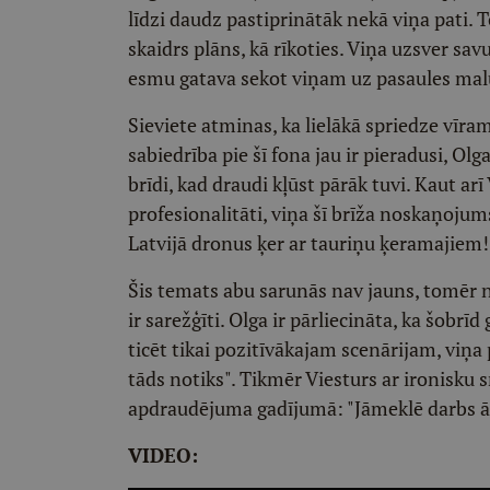
līdzi daudz pastiprinātāk nekā viņa pati. To
skaidrs plāns, kā rīkoties. Viņa uzsver sav
esmu gatava sekot viņam uz pasaules malu, 
Sieviete atminas, ka lielākā spriedze vīra
sabiedrība pie šī fona jau ir pieradusi, O
brīdi, kad draudi kļūst pārāk tuvi. Kaut ar
profesionalitāti, viņa šī brīža noskaņojums
Latvijā dronus ķer ar tauriņu ķeramajiem!
Šis temats abu sarunās nav jauns, tomēr 
ir sarežģīti. Olga ir pārliecināta, ka šobrīd 
ticēt tikai pozitīvākajam scenārijam, viņa p
tāds notiks". Tikmēr Viesturs ar ironisku 
apdraudējuma gadījumā: "Jāmeklē darbs ār
VIDEO: