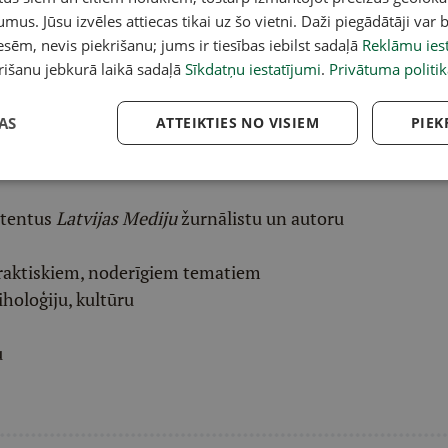
acebook
,
X
,
Bluesky
,
Draugiem
,
Threads
vai arī
Instagram
.
umus. Jūsu izvēles attiecas tikai uz šo vietni. Daži piegādātāji var b
v atlasītu noderīgu, praktisku un aktuālu saturu.
sēm, nevis piekrišanu; jums ir tiesības iebilst sadaļā
Reklāmu iest
pai
šeit
.
rišanu jebkurā laikā sadaļā
Sīkdatņu iestatījumi
.
Privātuma politik
ēļā saņem padziļinātu LASI.LV galvenā redaktora
AS
ATTEIKTIES NO VISIEM
PIEK
eresantāko interviju apkopojumu.
etentus
Latvijas Mediju
žurnālistu un autoru
raktiskiem, noderīgiem tematiem
iholoģiju, kultūru
u