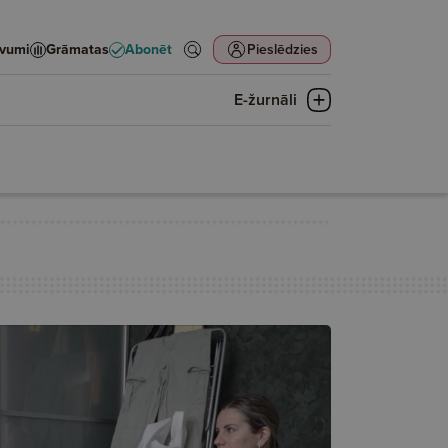
evumi
Grāmatas
Abonēt
Pieslēdzies
E-žurnāli