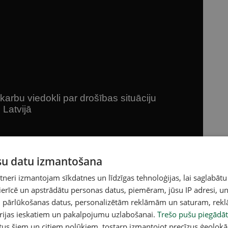
ūsu datu izmantošana
eri izmantojam sīkdatnes un līdzīgas tehnoloģijas, lai saglabātu
 ierīcē un apstrādātu personas datus, piemēram, jūsu IP adresi, un
un pārlūkošanas datus, personalizētām reklāmām un saturam, rek
orijas ieskatiem un pakalpojumu uzlabošanai.
Trešo pušu piegādāt
tus šiem un citiem nolūkiem, tostarp izmantojot precīzus ģeolokā