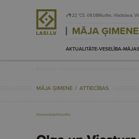
22 °C
S. 08.08
Mudīte,
MĀJA ĢIMENE
AKTUALITĀTE
•
VESELĪBA
•
MĀJAS
Reklāma
MĀJA ĢIMENE
ATTIECĪBAS
#slavenības
#šovi
#tv