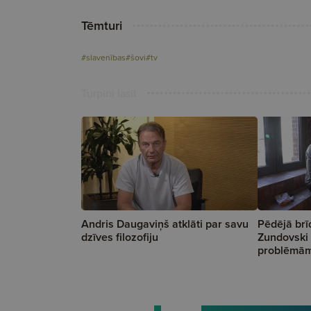
Tēmturi
#slavenības
#šovi
#tv
Turpini lasīt
Andris Daugaviņš atklāti par savu
Pēdējā brī
dzīves filozofiju
Zundovski 
problēmā