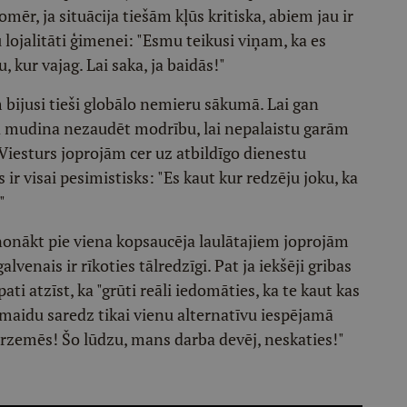
mēr, ja situācija tiešām kļūs kritiska, abiem jau ir
u lojalitāti ģimenei: "Esmu teikusi viņam, ka es
kur vajag. Lai saka, ja baidās!"
m bijusi tieši globālo nemieru sākumā. Lai gan
lga mudina nezaudēt modrību, lai nepalaistu garām
ī Viesturs joprojām cer uz atbildīgo dienestu
 ir visai pesimistisks: "Es kaut kur redzēju joku, ka
"
nonākt pie viena kopsaucēja laulātajiem joprojām
galvenais ir rīkoties tālredzīgi. Pat ja iekšēji gribas
ati atzīst, ka "grūti reāli iedomāties, ka te kaut kas
smaidu saredz tikai vienu alternatīvu iespējamā
zemēs! Šo lūdzu, mans darba devēj, neskaties!"