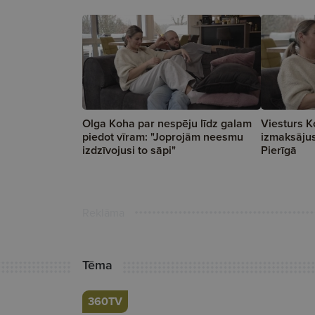
Olga Koha par nespēju līdz galam
Viesturs Ko
piedot vīram: "Joprojām neesmu
izmaksāju
izdzīvojusi to sāpi"
Pierīgā
Reklāma
Tēma
360TV