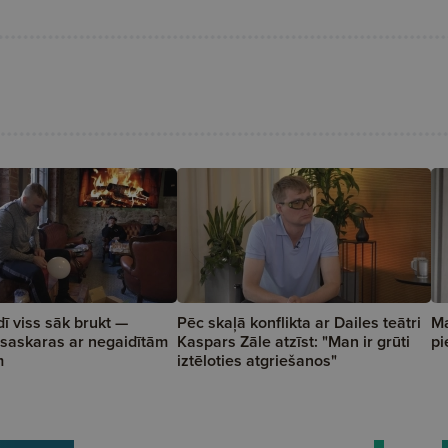
dī viss sāk brukt —
Pēc skaļā konflikta ar Dailes teātri
Ma
saskaras ar negaidītām
Kaspars Zāle atzīst: "Man ir grūti
pi
m
iztēloties atgriešanos"