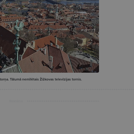
orņa. Tālumā nemīlētais Žižkovas televīzijas tornis.
Reklāma