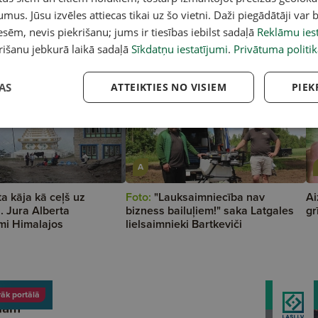
umus. Jūsu izvēles attiecas tikai uz šo vietni. Daži piegādātāji var b
sēm, nevis piekrišanu; jums ir tiesības iebilst sadaļā
Reklāmu iest
rišanu jebkurā laikā sadaļā
Sīkdatņu iestatījumi
.
Privātuma politik
AS
ATTEIKTIES NO VISIEM
PIEK
A
a kāja kā ceļš uz
Foto:
"Lauksaimniecība nav
Ai
. Jura Alberta
bizness bailuļiem!" saka Latgales
gr
mi Himalajos
lielsaimnieki Bartkeviči