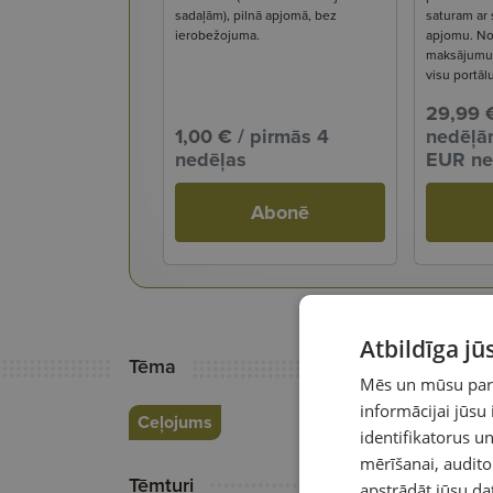
sadaļām), pilnā apjomā, bez
saturam ar
ierobežojuma.
apjomu. No
maksājumu s
visu portāl
29,99 
1,00 €
/ pirmās 4
nedēļām
nedēļas
EUR ne
Abonē
Atbildīga j
Tēma
Mēs un mūsu partn
informācijai jūsu
Ceļojums
identifikatorus 
mērīšanai, audit
Tēmturi
apstrādāt jūsu da