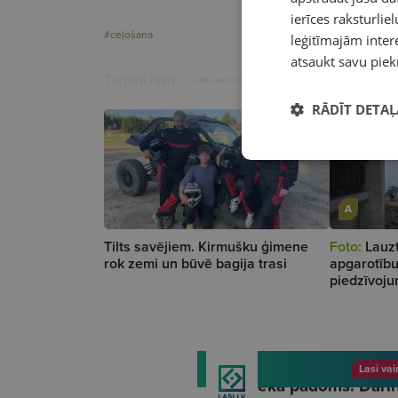
ierīces raksturliel
#ceļošana
leģitīmajām intere
atsaukt savu piek
Turpini lasīt
RĀDĪT DETAĻ
A
Tilts savējiem. Kirmušku ģimene
Foto:
Lauzt
rok zemi un būvē bagija trasi
apgarotību
piedzīvoju