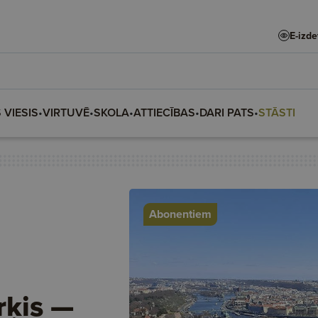
E-izd
 VIESIS
•
VIRTUVĒ
•
SKOLA
•
ATTIECĪBAS
•
DARI PATS
•
STĀSTI
Abonentiem
rķis —