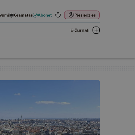
evumi
Grāmatas
Abonēt
Pieslēdzies
E-žurnāli