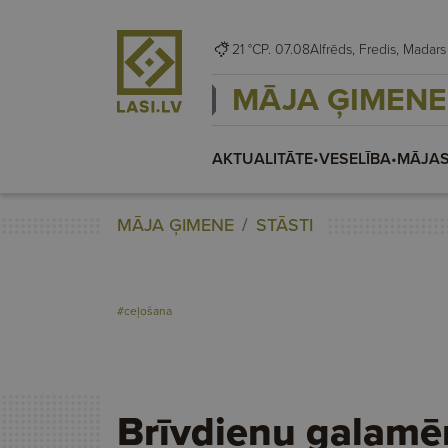
21 °C
P. 07.08
Alfrēds, Fredis, Madars
MĀJA ĢIMENE
AKTUALITĀTE
•
VESELĪBA
•
MĀJAS
MĀJA ĢIMENE
STĀSTI
#ceļošana
Brīvdienu galamē