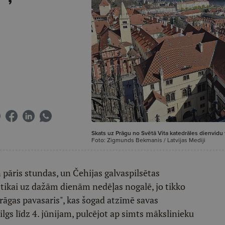
Skats uz Prāgu no Svētā Vita katedrāles dienvidu t
Foto: Zigmunds Bekmanis / Latvijas Mediji
 pāris stundas, un Čehijas galvaspilsētas
ā tikai uz dažām dienām nedēļas nogalē, jo tikko
Prāgas pavasaris", kas šogad atzīmē savas
gs līdz 4. jūnijam, pulcējot ap simts mākslinieku