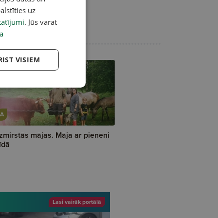
alstīties uz
atījumi
. Jūs varat
a
RIST VISIEM
A
zmirstās mājas. Māja ar pieneni
īdā