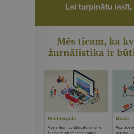
Lai turpinātu lasī
Mēs ticam, ka kv
žurnālistika ir būt
Pastāvīgais
Gada
Pieeja visam portāla saturam un e-
Pats izdevī
žurnāliem (visām tematiskajām
pirkums. Pi