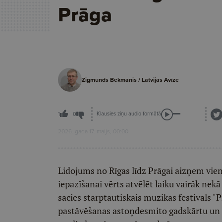
Prāga
Zigmunds Bekmanis / Latvijas Avīze
Klausies ziņu audio formātā
1
0
2026. gada 17. maijs, 00:00
Lidojums no Rīgas līdz Prāgai aizņem vien
iepazīšanai vērts atvēlēt laiku vairāk nek
sācies starptautiskais mūzikas festivāls "
pastāvēšanas astoņdesmito gadskārtu un il