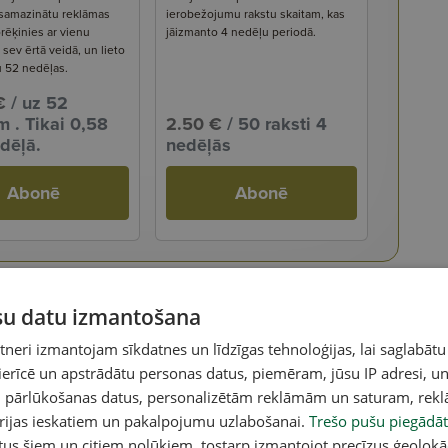
 samazinātu reklāmas
ierobežojumu rakstu skaitam, kas
rēķinies ar vienu
jāizmanto 4 nedēļu periodā.
ev ērtā veidā, un lieto
u 52 nedēļas.
€
/ uz 52
 . Tikai 0,58
2.50 €
/ 50 raksti 4
dēļā.
nedēļās
Abonē
Abonē
ūsu datu izmantošana
eri izmantojam sīkdatnes un līdzīgas tehnoloģijas, lai saglabātu
 ierīcē un apstrādātu personas datus, piemēram, jūsu IP adresi, un
un pārlūkošanas datus, personalizētām reklāmām un saturam, rek
orijas ieskatiem un pakalpojumu uzlabošanai.
Trešo pušu piegādāt
tus šiem un citiem nolūkiem, tostarp izmantojot precīzus ģeolokā