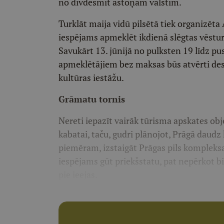
no divdesmit astoņām valstīm.
Turklāt maija vidū pilsētā tiek organizēta
iespējams apmeklēt ikdienā slēgtas vēstur
Savukārt 13. jūnijā no pulksten 19 līdz pu
apmeklētājiem bez maksas būs atvērti des
kultūras iestāžu.
Grāmatu tornis
Nereti iepazīt vairāk tūrisma apskates obj
kabatai, taču, gudri plānojot, Prāgā daudz 
piemēram, izstaigāt Prāgas pils kompleksa
iespējams gūt priekšstatu, pat nepērkot biļ
pie ieejas.