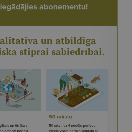
t, iegādājies abonementu!
alitatīva un atbildīga
iska stiprai sabiedrībai.
50 rakstu
gākais un ērtākais
50 raksti uz 4 nedēļu periodu.
eeja visam portāla
Pieeja visam portāla saturam ar