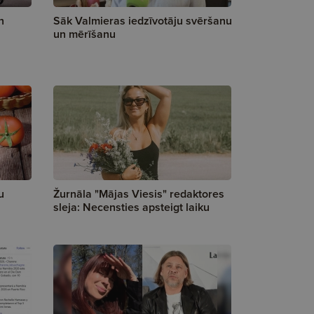
n
Sāk Valmieras iedzīvotāju svēršanu
un mērīšanu
u
Žurnāla "Mājas Viesis" redaktores
sleja: Necensties apsteigt laiku