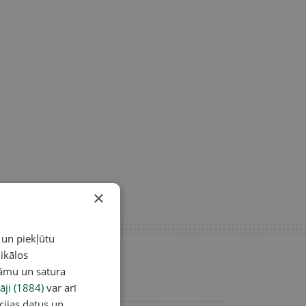
×
 un piekļūtu
ikālos
lāmu un satura
āji (1884)
var arī
cijas datus un