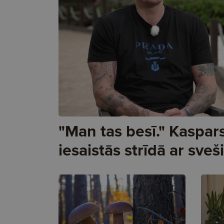
"Man tas besī." Kaspa
iesaistās strīdā ar sveš