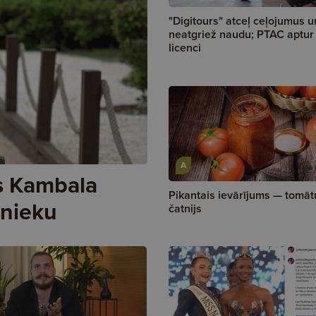
"Digitours" atceļ ceļojumus u
neatgriež naudu; PTAC aptur
licenci
A
rs Kambala
Pikantais ievārījums — tomāt
inieku
čatnijs