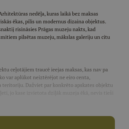
 Arhitektūras nedēļa, kuras laikā bez maksas
iskās ēkas, pilis un modernus dizaina objektus.
snaktij risināsies Prāgas muzeju nakts, kad
mitiem pilsētas muzeju, mākslas galeriju un citu
ektu ceļotājiem traucē ieejas maksas, kas nav pa
ko var aplūkot neiztērējot ne eiro centa,
 teritoriju. Dažviet par konkrēto apskates objektu
eti, jo kase izvietota dziļāk muzeja ēkā, nevis tieši