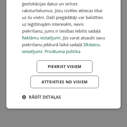
ģeolokācijas datus un ierīces
raksturlielumus. Jūsu izvēles attiecas tikai
uz šo vietni. Daži piegādātāji var balstīties
uz leģitīmajām interesēm, nevis
piekrišanu; jums ir tiesības iebilst sadaļā
Reklāmu iestatījumi
. Jūs varat atsaukt savu
piekrišanu jebkurā laikā sadaļā
Sīkdatņu
iestatījumi
.
Privātuma politika
PIEKRIST VISIEM
ATTEIKTIES NO VISIEM
RĀDĪT DETAĻAS