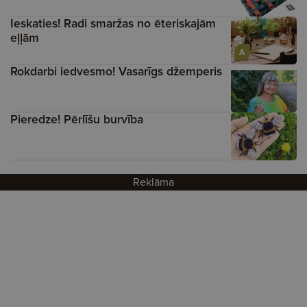
Ieskaties! Radi smaržas no ēteriskajām
eļļām
A
Rokdarbi iedvesmo! Vasarīgs džemperis
Pieredze! Pērlīšu burvība
Reklāma