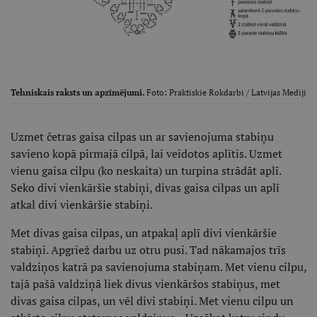
Tehniskais raksts un apzīmējumi.
Foto:
Praktiskie Rokdarbi
/ Latvijas Mediji
Uzmet četras gaisa cilpas un ar savienojuma stabiņu
savieno kopā pirmajā cilpā, lai veidotos aplītis. Uzmet
vienu gaisa cilpu (ko neskaita) un turpina strādāt aplī.
Seko divi vienkāršie stabiņi, divas gaisa cilpas un aplī
atkal divi vienkāršie stabiņi.
Met divas gaisa cilpas, un atpakaļ aplī divi vienkāršie
stabiņi. Apgriež darbu uz otru pusi. Tad nākamajos trīs
valdziņos katrā pa savienojuma stabiņam. Met vienu cilpu,
tajā pašā valdziņā liek divus vienkāršos stabiņus, met
divas gaisa cilpas, un vēl divi stabiņi. Met vienu cilpu un