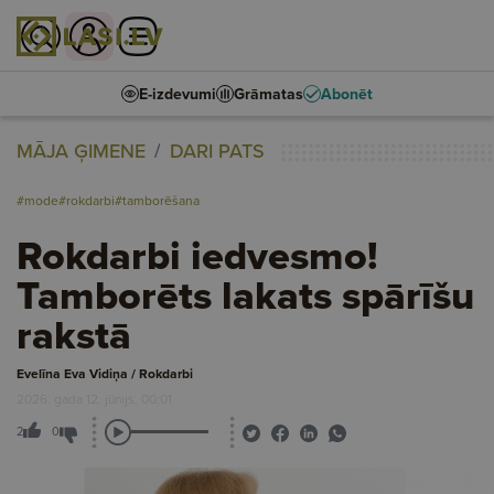
E-izdevumi
Grāmatas
Abonēt
MĀJA ĢIMENE
DARI PATS
#mode
#rokdarbi
#tamborēšana
Rokdarbi iedvesmo!
Tamborēts lakats spārīšu
rakstā
Evelīna Eva Vidiņa / Rokdarbi
2026. gada 12. jūnijs, 00:01
2
0