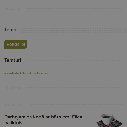
Reklāma
Tēma
Rokdarbi
Tēmturi
#mode
#rokdarbi
#tamborēšana
Reklāma
Turpini lasīt
Darbojamies kopā ar bērniem! Filca
paliktnis