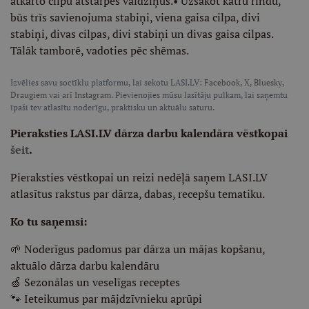
atkārto cilpu atstarpes valdziņus.• Uzsākot katru rindu,
būs trīs savienojuma stabiņi, viena gaisa cilpa, divi
stabiņi, divas cilpas, divi stabiņi un divas gaisa cilpas.
Tālāk tamborē, vadoties pēc shēmas.
Izvēlies savu soctīklu platformu, lai sekotu LASI.LV:
Facebook
,
X
,
Bluesky
,
Draugiem
vai arī
Instagram
. Pievienojies mūsu lasītāju pulkam, lai saņemtu
īpaši tev atlasītu noderīgu, praktisku un aktuālu saturu.
Pieraksties LASI.LV dārza darbu kalendāra vēstkopai
šeit
.
Pieraksties vēstkopai un reizi nedēļā saņem LASI.LV
atlasītus rakstus par dārza, dabas, recepšu tematiku.
Ko tu saņemsi:
🌱 Noderīgus padomus par dārza un mājas kopšanu,
aktuālo dārza darbu kalendāru
🍏 Sezonālas un veselīgas receptes
🐾 Ieteikumus par mājdzīvnieku aprūpi