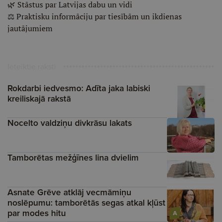
🌿 Stāstus par Latvijas dabu un vidi
⚖️ Praktisku informāciju par tiesībām un ikdienas
jautājumiem
Ieteiktie raksti
Rokdarbi iedvesmo: Adīta jaka labiski
kreiliskajā rakstā
Nocelto valdziņu divkrāsu lakats
Tamborētas mežģīnes lina dvielim
Asnate Grēve atklāj vecmāmiņu
noslēpumu: tamborētās segas atkal kļūst
par modes hitu
A