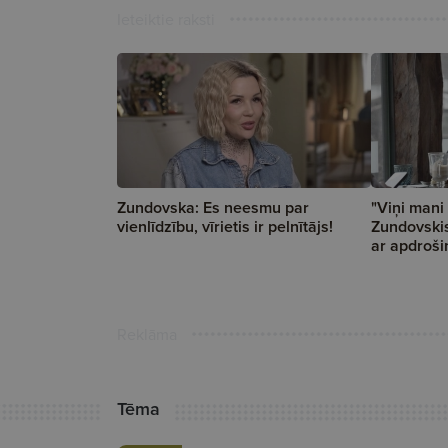
Ieteiktie raksti
Zundovska: Es neesmu par
"Viņi mani 
vienlīdzību, vīrietis ir pelnītājs!
Zundovskis
ar apdroši
Reklāma
Tēma