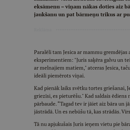
eksāmenu – viņam nākas doties aiz bār
jaukšanu un pat bārmeņu trikus ar p
Reklāma
Paralēli tam Jesica ar mammu gremdējas 
eksperimentiem: "Juris saķēra galvu un tei
ar melnajiem matiem," atceras Jesica, ta
ideāli piemērots viņai.
Kad pienāk laiks svētku tortes griešanai, 
griezīsi, es pieturēšu." Kad saldais ēdie
pārbaude. “Tagad tev ir jāiet aiz bāra un 
jāstrādā. Un es nebūšu tā, kas strādās. Vīrs 
Tā nu apjukušais Juris ieņem vietu pie bār