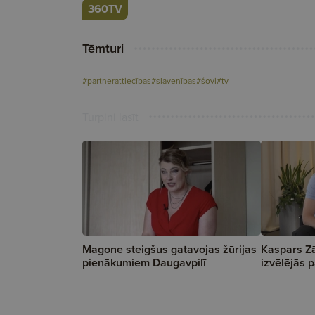
360TV
Tēmturi
#partnerattiecības
#slavenības
#šovi
#tv
Turpini lasīt
Magone steigšus gatavojas žūrijas
Kaspars Zā
pienākumiem Daugavpilī
izvēlējās p