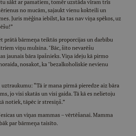
rētu sākt ar pamatiem, tomēr uzstāda vīram trīs
zērienus no mucām, sajaukt vienu kokteili un
. Juris mēģina iebilst, ka tas nav viņa spēkos, uz
tēšu!”
rēt prātā bārmeņa teiktās proporcijas un darbību
itriem viņu mulsina. "Bāc, šito nevarēšu
as jaunais bāra īpašnieks. Viņa ideju kā pirmo
z noraida, nosakot, ka "bezalkoholiskie nevienu
n uztraukumu: “Tā ir mana pirmā pieredze aiz bāra
ms, jo visi skatās un visi gaida. Tā kā es nelietoju
ā notiek, tāpēc ir stresiņš.”
– Jesicas un viņas mammas – vērtēšanai. Mamma
abāk par bārmeņa taisīto.