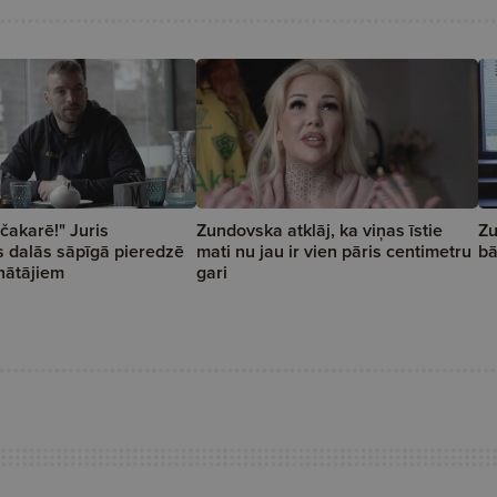
čakarē!" Juris
Zundovska atklāj, ka viņas īstie
Zu
 dalās sāpīgā pieredzē
mati nu jau ir vien pāris centimetru
bā
nātājiem
gari