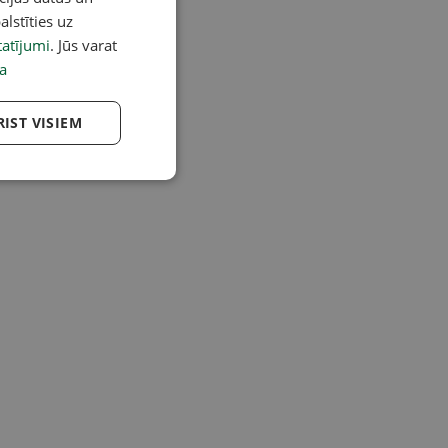
alstīties uz
atījumi
. Jūs varat
a
RIST VISIEM