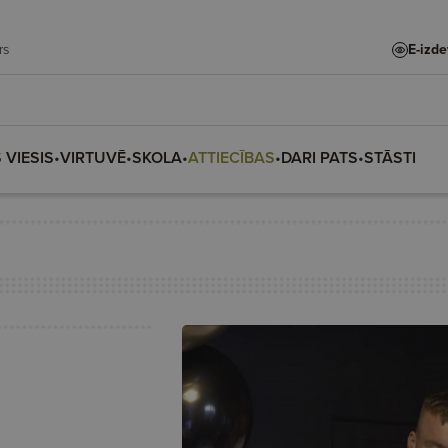
adars
E-izd
 VIESIS
•
VIRTUVĒ
•
SKOLA
•
ATTIECĪBAS
•
DARI PATS
•
STĀSTI