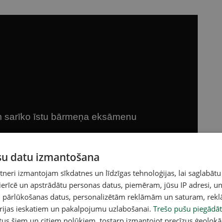
ūsu datu izmantošana
eri izmantojam sīkdatnes un līdzīgas tehnoloģijas, lai saglabātu
 ierīcē un apstrādātu personas datus, piemēram, jūsu IP adresi, un
un pārlūkošanas datus, personalizētām reklāmām un saturam, rek
orijas ieskatiem un pakalpojumu uzlabošanai.
Trešo pušu piegādāt
tus šiem un citiem nolūkiem, tostarp izmantojot precīzus ģeolokā