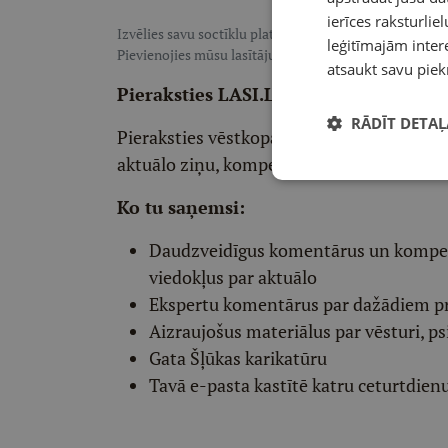
ierīces raksturliel
Izvēlies savu soctīklu platformu, lai sekotu LASI.LV:
F
leģitīmajām intere
Pievienojies mūsu lasītāju pulkam, lai saņemtu īpaši te
atsaukt savu piek
Pieraksties LASI.LV redaktora vēstko
RĀDĪT DETAĻ
Pieraksties vēstkopai un divas reizes ned
aktuālo ziņu, kompetentu viedokļu un int
Ko tu saņemsi:
Daudzveidīgus komentārus un komp
viedokļus par aktuālo
Ekspertu komentārus par dažādiem p
Aizraujošus materiālus par vēsturi, ps
Gata Šļūkas karikatūru
Tavā e-pasta kastītē katru ceturtdien