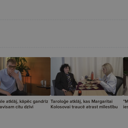
le atklāj, kāpēc gandrīz
Taroloģe atklāj, kas Margaritai
"M
avisam citu dzīvi
Kolosovai traucē atrast mīlestību
ie