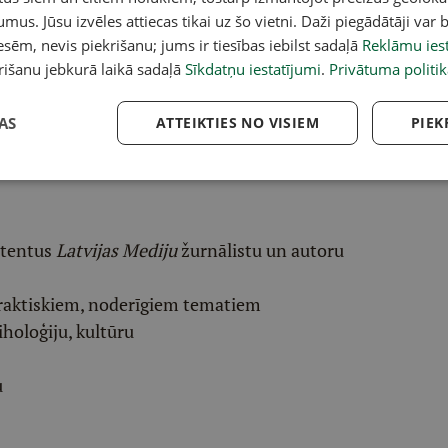
umus. Jūsu izvēles attiecas tikai uz šo vietni. Daži piegādātāji var b
acebook
,
X
,
Bluesky
,
Draugiem
,
Threads
vai arī
Instagram
.
sēm, nevis piekrišanu; jums ir tiesības iebilst sadaļā
Reklāmu iest
v atlasītu noderīgu, praktisku un aktuālu saturu.
rišanu jebkurā laikā sadaļā
Sīkdatņu iestatījumi
.
Privātuma politik
pai
šeit
.
AS
ATTEIKTIES NO VISIEM
PIEK
ēļā saņem padziļinātu LASI.LV galvenā redaktora
eresantāko interviju apkopojumu.
etentus
Latvijas Mediju
žurnālistu un autoru
raktiskiem, noderīgiem tematiem
iholoģiju, kultūru
u