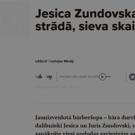
Jesica Zundovska
strādā, sieva skai
LASI.LV / Latvijas Mediji
Klausies ziņu audio formātā
0
0
2026. gada 29. maijs, 09:45
Jaunizveidotā bārberšopa – bāra durvis
dalībnieki Jesica un Juris Zundovski, 
sanākušie viesi nododas saviesīgām s