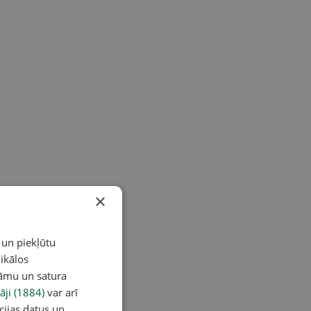
×
 un piekļūtu
ikālos
lāmu un satura
āji (1884)
var arī
cijas datus un