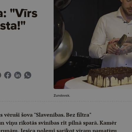
: "Vīrs
sta!"
Zundovsk.
 vēruši šova "Slavenības. Bez filtra"
un viņu rīkotās svinības rit pilnā sparā. Kamēr
arunām, Jesica nolemj sarīkot vīram pamatīgu