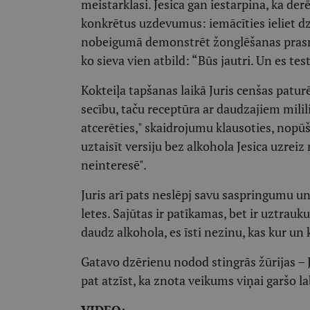
meistarklasi. Jesica gan iestarpina, ka de
konkrētus uzdevumus: iemācīties ieliet d
nobeigumā demonstrēt žonglēšanas prasmes
ko sieva vien atbild: “Būs jautri. Un es tes
Kokteiļa tapšanas laikā Juris cenšas patu
secību, taču receptūra ar daudzajiem milil
atcerēties," skaidrojumu klausoties, nopūš
uztaisīt versiju bez alkohola Jesica uzrei
neinteresē".
Juris arī pats neslēpj savu saspringumu u
letes. Sajūtas ir patīkamas, bet ir uztrauku
daudz alkohola, es īsti nezinu, kas kur un k
Gatavo dzērienu nodod stingrās žūrijas 
pat atzīst, ka znota veikums viņai garšo l