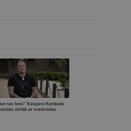
an tas besī." Kaspars Kambala
saistās strīdā ar svešinieku