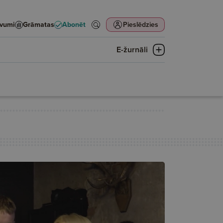
evumi
Grāmatas
Abonēt
Pieslēdzies
E-žurnāli