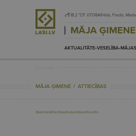
18.2 °C
P. 07.08
Alfrēds, Fredis, M
MĀJA ĢIMENE
AKTUALITĀTE
•
VESELĪBA
•
MĀJAS
Reklāma
MĀJA ĢIMENE
ATTIECĪBAS
#partnerattiecības
#slavenības
#šovi
#tv