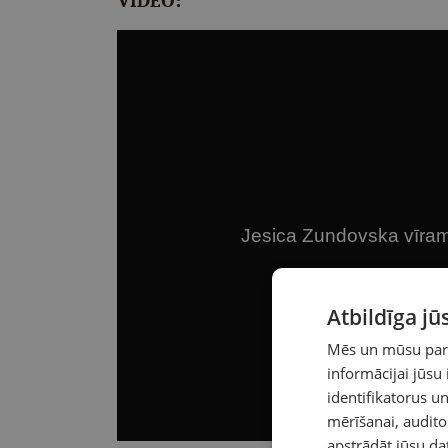
VIDEO:
Atbildīga j
Mēs un mūsu partn
informācijai jūsu
identifikatorus 
mērīšanai, audit
apstrādāt jūsu da