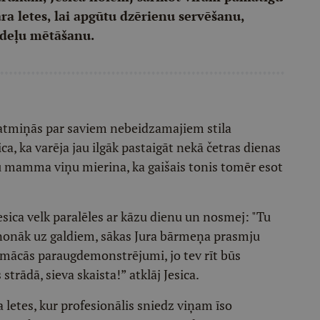
a letes, lai apgūtu dzērienu servēšanu,
udeļu mētāšanu.
atmiņās par saviem nebeidzamajiem stila
ca, ka varēja jau ilgāk pastaigāt nekā četras dienas
ču mamma viņu mierina, ka gaišais tonis tomēr esot
Jesica velk paralēles ar kāzu dienu un nosmej: "Tu
ns nonāk uz galdiem, sākas Jura bārmeņa prasmju
jāmācās paraugdemonstrējumi, jo tev rīt būs
strādā, sieva skaista!” atklāj Jesica.
a letes, kur profesionālis sniedz viņam īso