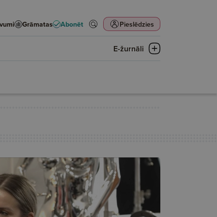
evumi
Grāmatas
Abonēt
Pieslēdzies
E-žurnāli