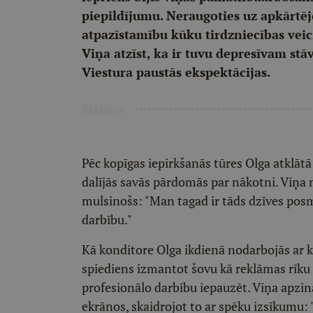
piepildījumu. Neraugoties uz apkārtē
atpazīstamību kūku tirdzniecības veic
Viņa atzīst, ka ir tuvu depresīvam stā
Viestura paustās ekspektācijas.
Reklāma
Pēc kopīgas iepirkšanās tūres Olga atklāt
dalījās savās pārdomās par nākotni. Viņa ne
mulsinošs: "Man tagad ir tāds dzīves posm
darbību."
Kā konditore Olga ikdienā nodarbojās ar 
spiediens izmantot šovu kā reklāmas rīku ir 
profesionālo darbību iepauzēt. Viņa apzin
ekrānos, skaidrojot to ar spēku izsīkumu: "E