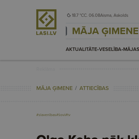
18.7 °C
C. 06.08
Aisma, Askolds
MĀJA ĢIMENE
AKTUALITĀTE
•
VESELĪBA
•
MĀJAS
Reklāma
MĀJA ĢIMENE
ATTIECĪBAS
#slavenības
#šovi
#tv