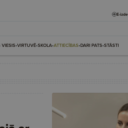
E-izd
 VIESIS
•
VIRTUVĒ
•
SKOLA
•
ATTIECĪBAS
•
DARI PATS
•
STĀSTI