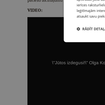
patieso aicinājumu šajā sarežģītajā izvēles
ierīces raksturliel
VIDEO:
leģitīmajām intere
atsaukt savu piek
RĀDĪT DETAĻ