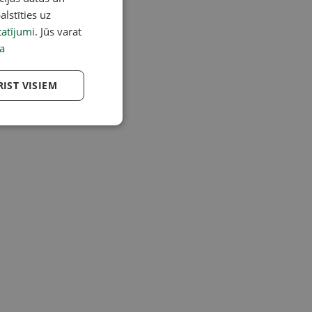
alstīties uz
atījumi
. Jūs varat
a
RIST VISIEM