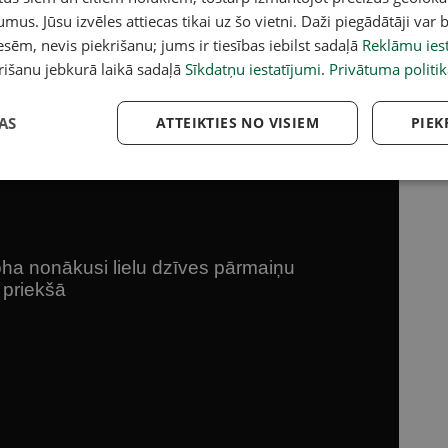
 priekšā.
umus. Jūsu izvēles attiecas tikai uz šo vietni. Daži piegādātāji var b
sēm, nevis piekrišanu; jums ir tiesības iebilst sadaļā
Reklāmu iest
rišanu jebkurā laikā sadaļā
Sīkdatņu iestatījumi
.
Privātuma politik
AS
ATTEIKTIES NO VISIEM
PIEK