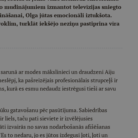
jo mudinājumiem izmantot televīzijas sniegto
ināšanai, Olga jūtas emocionāli iztukšota.
voklim, turklāt iekšējo neziņu pastiprina vīra
ā sarunā ar modes mākslinieci un draudzeni Aiju
slēpj, ka pašreizējais profesionālais strupceļš ir
s, kurā es esmu nedaudz iestrēgusi tieši ar savu
kūku gatavošanu pēc pasūtījuma. Sabiedrības
liels, taču pati sieviete ir izvēlējusies
āti izvairās no savas nodarbošanās afišēšanas
s to nedaru, jo es jūtos izdegusi ļoti, ļoti un