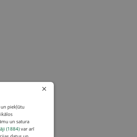
×
 un piekļūtu
ikālos
lāmu un satura
āji (1884)
var arī
cijas datus un