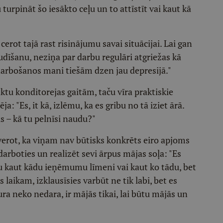
 turpināt šo iesākto ceļu un to attīstīt vai kaut kā
 cerot tajā rast risinājumu savai situācijai. Lai gan
dīšanu, neziņa par darbu regulāri atgriežas kā
arbošanos mani tiešām dzen jau depresijā."
nktu konditorejas gaitām, taču vīra praktiskie
a: "Es, it kā, izlēmu, ka es gribu no tā iziet ārā.
s – kā tu pelnīsi naudu?"
sverot, ka viņam nav būtisks konkrēts eiro apjoms
arboties un realizēt sevi ārpus mājas soļa: "Es
u kaut kādu ieņēmumu līmeni vai kaut ko tādu, bet
es laikam, izklausīsies varbūt ne tik labi, bet es
ra neko nedara, ir mājās tikai, lai būtu mājās un