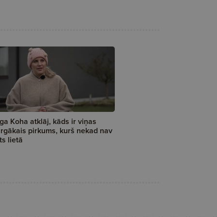
ga Koha atklāj, kāds ir viņas
rgākais pirkums, kurš nekad nav
kts lietā