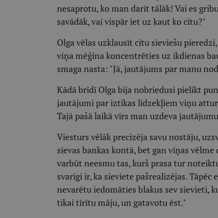
nesaprotu, ko man darīt tālāk! Vai es gribu
savādāk, vai vispār iet uz kaut ko citu?"
Olga vēlas uzklausīt citu sieviešu pieredzi,
viņa mēģina koncentrēties uz ikdienas bau
smaga nasta: "Jā, jautājums par manu nod
Kādā brīdī Olga bija nobriedusi pielikt pu
jautājumi par iztikas līdzekļiem viņu atturēj
Tajā pašā laikā vīrs man uzdeva jautājumu
Viesturs vēlāk precizēja savu nostāju, uz
sievas bankas kontā, bet gan viņas vēlme d
varbūt neesmu tas, kurš prasa tur noteikt
svarīgi ir, ka sieviete pašrealizējas. Tāpēc 
nevarētu iedomāties blakus sev sievieti, ku
tikai tīrītu māju, un gatavotu ēst."