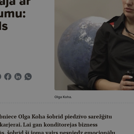
ajā ar
jumu:
ds
Olga Koha.
ībniece Olga Koha šobrīd piedzīvo sarežģītu
karjerai. Lai gan konditorejas bizness
ās, šobrīd šī joma vairs nesniedz emocionālu