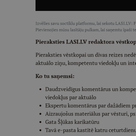
Izvēlies savu soctīklu platformu, lai sekotu LASI.LV:
F
Pievienojies mūsu lasītāju pulkam, lai saņemtu īpaši te
Pieraksties LASI.LV redaktora vēstko
Pieraksties vēstkopai un divas reizes ned
aktuālo ziņu, kompetentu viedokļu un int
Ko tu saņemsi:
Daudzveidīgus komentārus un komp
viedokļus par aktuālo
Ekspertu komentārus par dažādiem p
Aizraujošus materiālus par vēsturi, ps
Gata Šļūkas karikatūru
Tavā e-pasta kastītē katru ceturtdien