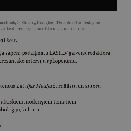
acebook
,
X
,
Bluesky
,
Draugiem
,
Threads
vai arī
Instagram
.
v atlasītu noderīgu, praktisku un aktuālu saturu.
pai
šeit
.
ēļā saņem padziļinātu LASI.LV galvenā redaktora
eresantāko interviju apkopojumu.
etentus
Latvijas Mediju
žurnālistu un autoru
raktiskiem, noderīgiem tematiem
iholoģiju, kultūru
u