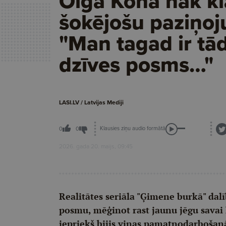
Olga Koha nāk kl
šokējošu paziņo
"Man tagad ir tā
dzīves posms…"
LASI.LV / Latvijas Mediji
Klausies ziņu audio formātā
0
0
2026. gada 20. maijs, 09:45
Realitātes seriāla "Ģimene burkā" dal
posmu, mēģinot rast jaunu jēgu savai 
iepriekš bijis viņas pamatnodarbošan