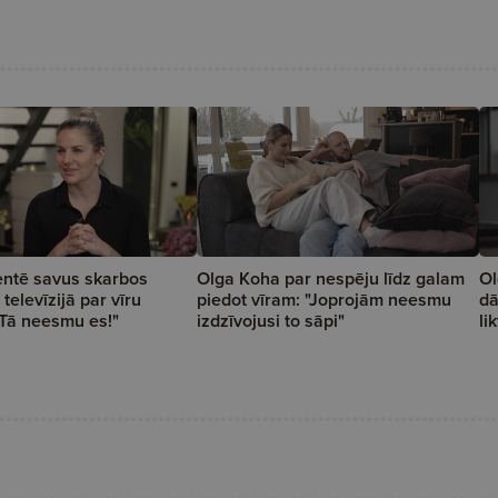
ntē savus skarbos
Olga Koha par nespēju līdz galam
Ol
televīzijā par vīru
piedot vīram: "Joprojām neesmu
dā
"Tā neesmu es!"
izdzīvojusi to sāpi"
li