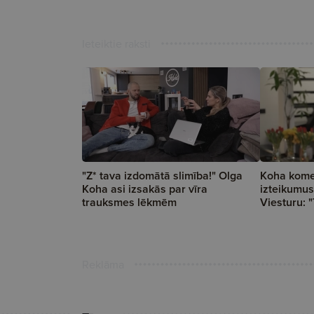
Ieteiktie raksti
"Z* tava izdomātā slimība!" Olga
Koha kome
Koha asi izsakās par vīra
izteikumus 
trauksmes lēkmēm
Viesturu: 
Reklāma