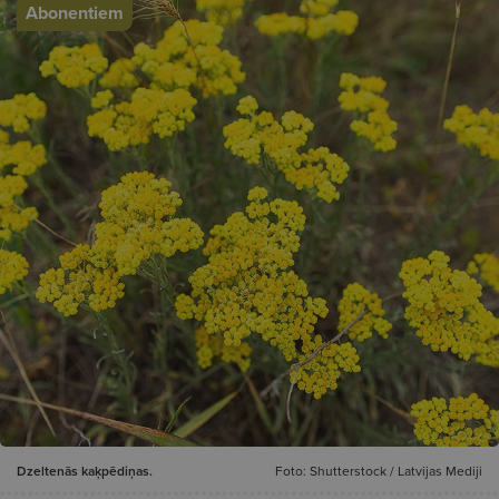
Abonentiem
Dzeltenās kaķpēdiņas.
Foto: Shutterstock / Latvijas Mediji