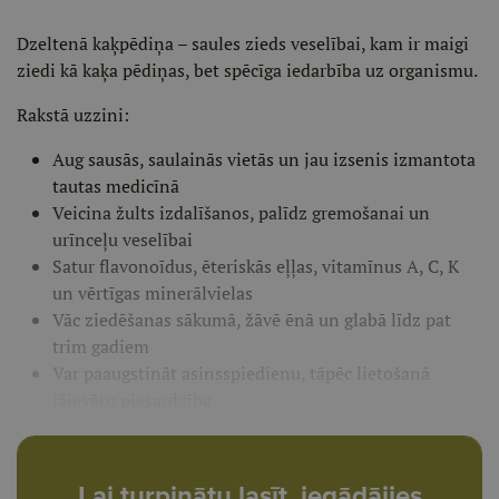
Dzeltenā kaķpēdiņa – saules zieds veselībai, kam ir maigi
ziedi kā kaķa pēdiņas, bet spēcīga iedarbība uz organismu.
Rakstā uzzini:
Aug sausās, saulainās vietās un jau izsenis izmantota
tautas medicīnā
Veicina žults izdalīšanos, palīdz gremošanai un
urīnceļu veselībai
Satur flavonoīdus, ēteriskās eļļas, vitamīnus A, C, K
un vērtīgas minerālvielas
Vāc ziedēšanas sākumā, žāvē ēnā un glabā līdz pat
trim gadiem
Var paaugstināt asinsspiedienu, tāpēc lietošanā
jāievēro piesardzība
Lai turpinātu lasīt, iegādājies