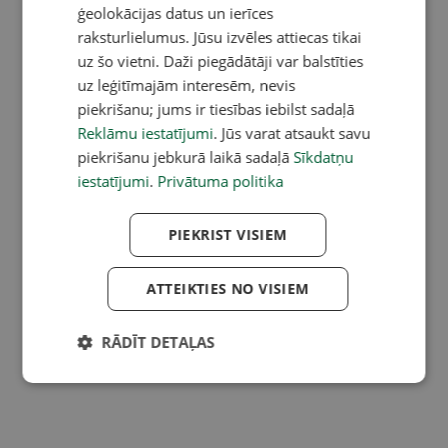
ģeolokācijas datus un ierīces
raksturlielumus. Jūsu izvēles attiecas tikai
uz šo vietni. Daži piegādātāji var balstīties
uz leģitīmajām interesēm, nevis
piekrišanu; jums ir tiesības iebilst sadaļā
Reklāmu iestatījumi
. Jūs varat atsaukt savu
piekrišanu jebkurā laikā sadaļā
Sīkdatņu
iestatījumi
.
Privātuma politika
PIEKRIST VISIEM
ATTEIKTIES NO VISIEM
RĀDĪT DETAĻAS