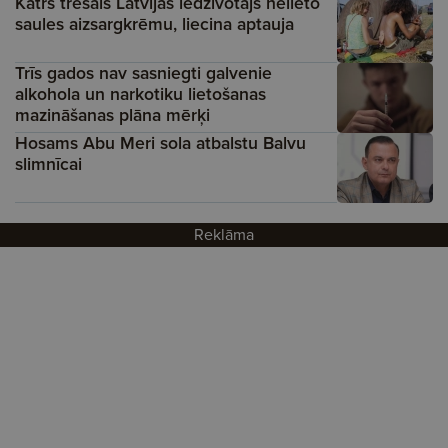
Katrs trešais Latvijas iedzīvotājs nelieto
saules aizsargkrēmu, liecina aptauja
Trīs gados nav sasniegti galvenie
alkohola un narkotiku lietošanas
mazināšanas plāna mērķi
Hosams Abu Meri sola atbalstu Balvu
slimnīcai
Reklāma