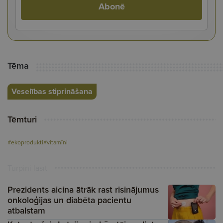
Abonē
Tēma
Veselības stiprināšana
Tēmturi
#ekoprodukti
#vitamīni
Turpini lasīt
Prezidents aicina ātrāk rast risinājumus
onkoloģijas un diabēta pacientu
atbalstam