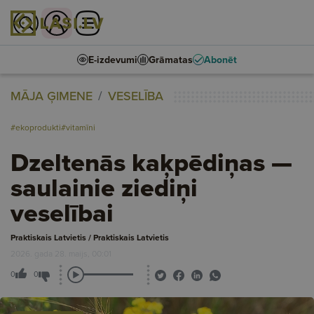
E-izdevumi
Grāmatas
Abonēt
MĀJA ĢIMENE
VESELĪBA
#ekoprodukti
#vitamīni
Dzeltenās kaķpēdiņas —
saulainie ziediņi
veselībai
Praktiskais Latvietis / Praktiskais Latvietis
2026. gada 28. maijs, 00:01
0
0