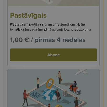
Pastāvīgais
Pieeja visam portāla saturam un e-žurnāliem (visām
tematiskajām sadaļām), pilnā apjomā, bez ierobežojuma.
1,00 €
/ pirmās 4 nedēļas
Abonē