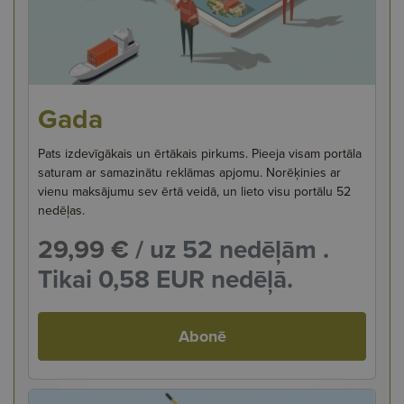
Gada
Pats izdevīgākais un ērtākais pirkums. Pieeja visam portāla
saturam ar samazinātu reklāmas apjomu. Norēķinies ar
vienu maksājumu sev ērtā veidā, un lieto visu portālu 52
nedēļas.
29,99 €
/ uz 52 nedēļām .
Tikai 0,58 EUR nedēļā.
Abonē