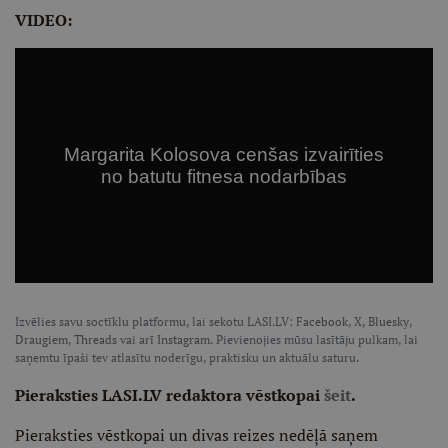
VIDEO:
Izvēlies savu soctīklu platformu, lai sekotu LASI.LV:
Facebook
,
X
,
Bluesky
,
Draugiem
,
Threads
vai arī
Instagram
. Pievienojies mūsu lasītāju pulkam, lai
saņemtu īpaši tev atlasītu noderīgu, praktisku un aktuālu saturu.
Pieraksties LASI.LV redaktora vēstkopai
šeit
.
Pieraksties vēstkopai un divas reizes nedēļā saņem