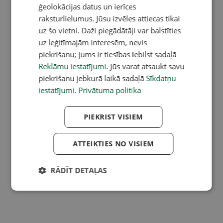
ģeolokācijas datus un ierīces
raksturlielumus. Jūsu izvēles attiecas tikai
uz šo vietni. Daži piegādātāji var balstīties
uz leģitīmajām interesēm, nevis
piekrišanu; jums ir tiesības iebilst sadaļā
Reklāmu iestatījumi
. Jūs varat atsaukt savu
piekrišanu jebkurā laikā sadaļā
Sīkdatņu
iestatījumi
.
Privātuma politika
PIEKRIST VISIEM
ATTEIKTIES NO VISIEM
RĀDĪT DETAĻAS