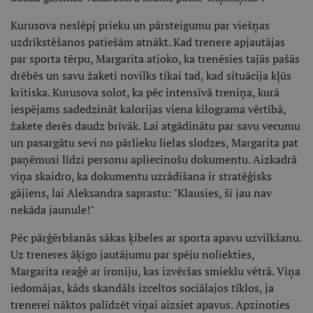
Kurusova neslēpj prieku un pārsteigumu par viešņas
uzdrīkstēšanos patiešām atnākt. Kad trenere apjautājas
par sporta tērpu, Margarita atjoko, ka trenēsies tajās pašās
drēbēs un savu žaketi novilks tikai tad, kad situācija kļūs
kritiska. Kurusova solot, ka pēc intensīvā treniņa, kurā
iespējams sadedzināt kalorijas viena kilograma vērtībā,
žakete derēs daudz brīvāk. Lai atgādinātu par savu vecumu
un pasargātu sevi no pārlieku lielas slodzes, Margarita pat
paņēmusi līdzi personu apliecinošu dokumentu. Aizkadrā
viņa skaidro, ka dokumentu uzrādīšana ir stratēģisks
gājiens, lai Aleksandra saprastu: "Klausies, šī jau nav
nekāda jaunule!"
Pēc pārģērbšanās sākas ķibeles ar sporta apavu uzvilkšanu.
Uz treneres āķīgo jautājumu par spēju noliekties,
Margarita reaģē ar ironiju, kas izvēršas smieklu vētrā. Viņa
iedomājas, kāds skandāls izceltos sociālajos tīklos, ja
trenerei nāktos palīdzēt viņai aizsiet apavus. Apzinoties