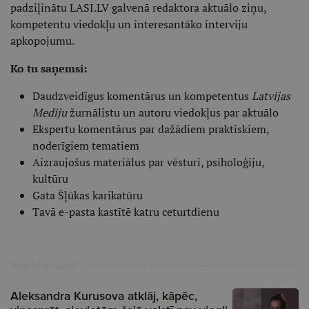
padziļinātu LASI.LV galvenā redaktora aktuālo ziņu,
kompetentu viedokļu un interesantāko interviju
apkopojumu.
Ko tu saņemsi:
Daudzveidīgus komentārus un kompetentus
Latvijas
Mediju
žurnālistu un autoru viedokļus par aktuālo
Ekspertu komentārus par dažādiem praktiskiem,
noderīgiem tematiem
Aizraujošus materiālus par vēsturi, psiholoģiju,
kultūru
Gata Šļūkas karikatūru
Tavā e-pasta kastītē katru ceturtdienu
Ieteiktie raksti
Aleksandra Kurusova atklāj, kāpēc,