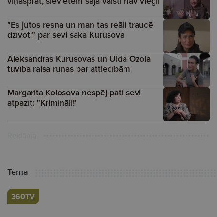
viņasprāt, sievietēm šajā valstī nav viegli
"Es jūtos resna un man tas reāli traucē
dzīvot!" par sevi saka Kurusova
Aleksandras Kurusovas un Ulda Ozola
tuvība raisa runas par attiecībām
Margarita Kolosova nespēj pati sevi
atpazīt: "Krimināli!"
Reklāma
Tēma
360TV