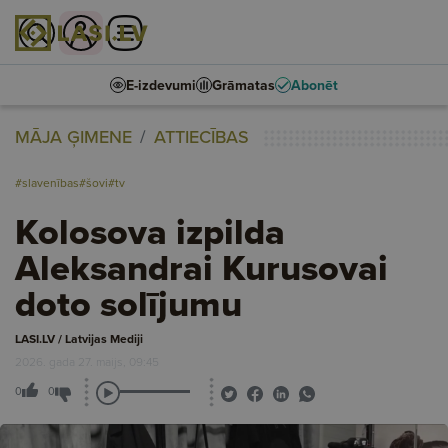
E-izdevumi
Grāmatas
Abonēt
MĀJA ĢIMENE
ATTIECĪBAS
#slavenības
#šovi
#tv
Kolosova izpilda
Aleksandrai Kurusovai
doto solījumu
LASI.LV / Latvijas Mediji
2026. gada 27. maijs, 09:45
0
0