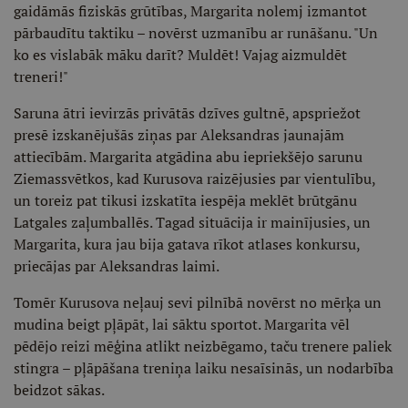
gaidāmās fiziskās grūtības, Margarita nolemj izmantot
pārbaudītu taktiku – novērst uzmanību ar runāšanu. "Un
ko es vislabāk māku darīt? Muldēt! Vajag aizmuldēt
treneri!"
Saruna ātri ievirzās privātās dzīves gultnē, apspriežot
presē izskanējušās ziņas par Aleksandras jaunajām
attiecībām. Margarita atgādina abu iepriekšējo sarunu
Ziemassvētkos, kad Kurusova raizējusies par vientulību,
un toreiz pat tikusi izskatīta iespēja meklēt brūtgānu
Latgales zaļumballēs. Tagad situācija ir mainījusies, un
Margarita, kura jau bija gatava rīkot atlases konkursu,
priecājas par Aleksandras laimi.
Tomēr Kurusova neļauj sevi pilnībā novērst no mērķa un
mudina beigt pļāpāt, lai sāktu sportot. Margarita vēl
pēdējo reizi mēģina atlikt neizbēgamo, taču trenere paliek
stingra – pļāpāšana treniņa laiku nesaīsinās, un nodarbība
beidzot sākas.