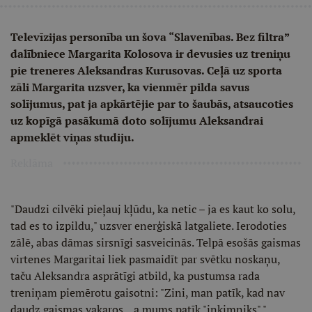
Televīzijas personība un šova “Slavenības. Bez filtra”
dalībniece Margarita Kolosova ir devusies uz treniņu
pie treneres Aleksandras Kurusovas. Ceļā uz sporta
zāli Margarita uzsver, ka vienmēr pilda savus
solījumus, pat ja apkārtējie par to šaubās, atsaucoties
uz kopīgā pasākumā doto solījumu Aleksandrai
apmeklēt viņas studiju.
Reklāma
"Daudzi cilvēki pieļauj kļūdu, ka netic – ja es kaut ko solu,
tad es to izpildu," uzsver enerģiskā latgaliete. Ierodoties
zālē, abas dāmas sirsnīgi sasveicinās. Telpā esošās gaismas
virtenes Margaritai liek pasmaidīt par svētku noskaņu,
taču Aleksandra asprātīgi atbild, ka pustumsa rada
treniņam piemērotu gaisotni: "Zini, man patīk, kad nav
daudz gaismas vakaros... a mums patīk "inķimņiks"."