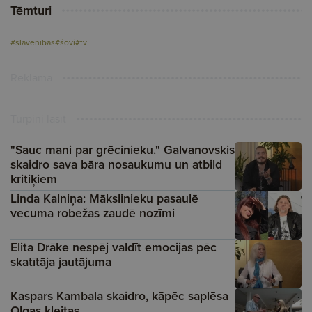
Tēmturi
#slavenības
#šovi
#tv
Reklāma
Turpini lasīt
"Sauc mani par grēcinieku." Galvanovskis
skaidro sava bāra nosaukumu un atbild
kritiķiem
Linda Kalniņa: Mākslinieku pasaulē
vecuma robežas zaudē nozīmi
Elita Drāke nespēj valdīt emocijas pēc
skatītāja jautājuma
Kaspars Kambala skaidro, kāpēc saplēsa
Olgas kleitas