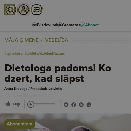
E-izdevumi
Grāmatas
Abonēt
MĀJA ĢIMENE
VESELĪBA
#aptaukošanās
#diēta
#dzērieni
#uzturs
Dietologa padoms! Ko
dzert, kad slāpst
Antra Krastiņa / Praktiskais Latvietis
2026. gada 05. jūnijs, 00:01
1
0
Abonentiem