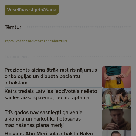
Veselības stiprināšana
Tēmturi
#aptaukošanās
#diēta
#dzērieni
#uzturs
Turpini lasīt
Prezidents aicina ātrāk rast risinājumus
onkoloģijas un diabēta pacientu
atbalstam
Katrs trešais Latvijas iedzīvotājs nelieto
saules aizsargkrēmu, liecina aptauja
Trīs gados nav sasniegti galvenie
alkohola un narkotiku lietošanas
mazināšanas plāna mērķi
Hosams Abu Meri sola atbalstu Balvu