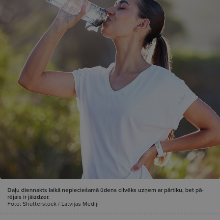
Daļu diennakts laikā nepieciešamā ūdens cilvēks uzņem ar pārtiku, bet pā­
rējais ir jāizdzer.
Foto: Shutterstock / Latvijas Mediji