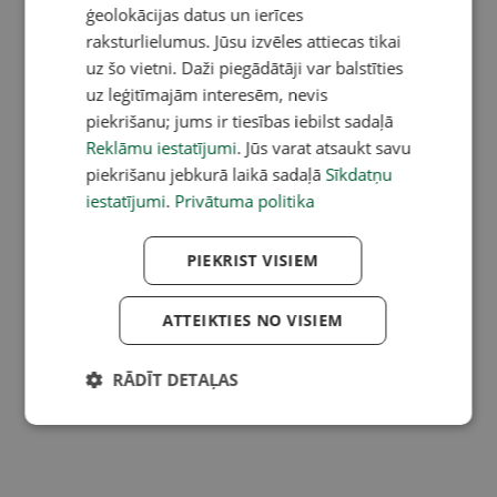
ģeolokācijas datus un ierīces
raksturlielumus. Jūsu izvēles attiecas tikai
uz šo vietni. Daži piegādātāji var balstīties
uz leģitīmajām interesēm, nevis
piekrišanu; jums ir tiesības iebilst sadaļā
Reklāmu iestatījumi
. Jūs varat atsaukt savu
piekrišanu jebkurā laikā sadaļā
Sīkdatņu
iestatījumi
.
Privātuma politika
PIEKRIST VISIEM
ATTEIKTIES NO VISIEM
RĀDĪT DETAĻAS