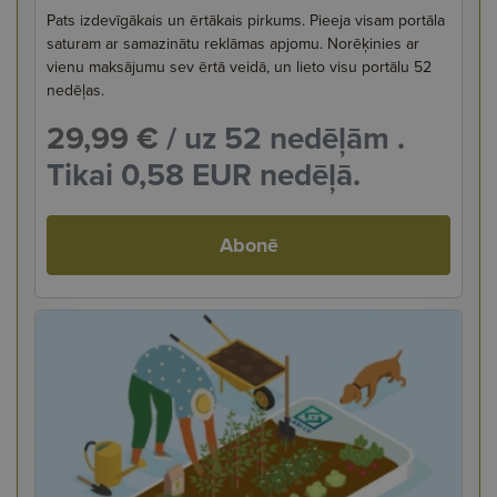
Pats izdevīgākais un ērtākais pirkums. Pieeja visam portāla
saturam ar samazinātu reklāmas apjomu. Norēķinies ar
vienu maksājumu sev ērtā veidā, un lieto visu portālu 52
nedēļas.
29,99 €
/ uz 52 nedēļām .
Tikai 0,58 EUR nedēļā.
Abonē