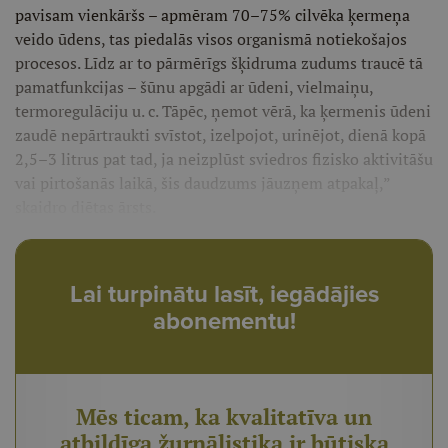
pavisam vienkāršs – apmēram 70–75% cilvēka ķermeņa
veido ūdens, tas piedalās visos organismā notie­košajos
procesos. Līdz ar to pārmē­rīgs šķidruma zudums traucē tā
pa­matfunkcijas – šūnu apgādi ar ūdeni, vielmaiņu,
termoregulāciju u. c. Tā­pēc, ņemot vērā, ka ķermenis ūdeni
zaudē nepārtraukti svīstot, izelpojot, urinējot, dienā kopā
2,5–3 litrus pat tad, ja neizplūst sviedros fizisko ak­tivitāšu
vai pirtošanās laikā, šis dau­dzums jāuzņem atpakaļ,”
skaidro diē­tas ārsts.
Lai turpinātu lasīt, iegādājies
abonementu!
Mēs ticam, ka kvalitatīva un
atbildīga žurnālistika ir būtiska