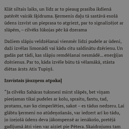
Klāt siltais laiks, un līdz ar to pieaug prasība ikdienā
patērēt vairāk šķidruma. Ķermenis daļu tā sastāvā esošā
ūdens izsvīst un pieprasa to atgriezt, par to signalizējot ar
slāpēm, – cilvēks lūkojas pēc kā dzerama
Dažiem slāpju veldzēšanai vien­mēr līdzi pudele ar ūdeni,
daži izvēlas limonādi vai kādu citu saldinātu dzērienu. Un
gadās pat tādi, kas slāpju remdēšanai nesmādē... enerģijas
dzērienus. Par to, kāda izvē­le būtu tā vēlamākā, stāsta
diētas ārsts Atis Tupiņš.
Izsvīstais jāuzņem atpakaļ
“Ja cilvēks Sahāras tuksnesī mirst slāpēs, bet viņam
pieejamas tikai pu­deles ar kolu, spraitu, fantu, tad,
protams, nav ko cimperlēties, sakot – es tādus nedzeru. Lai
glābtu ķermeni no atūdeņošanās, var iedzert arī ko tādu,
jo izejošā ūdens deva jākompensē ar ienākošo, pretējā
gadījumā ātri vien var aiziet pie Pētera. Skaidrojums tam