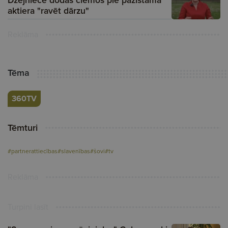
aktiera "ravēt dārzu"
Reklāma
Tēma
360TV
Tēmturi
#partnerattiecības
#slavenības
#šovi
#tv
Reklāma
Turpini lasīt