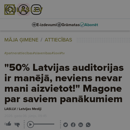
E-izdevumi
Grāmatas
Abonēt
MĀJA ĢIMENE
ATTIECĪBAS
#partnerattiecības
#slavenības
#šovi
#tv
"50% Latvijas auditorijas
ir manējā, neviens nevar
mani aizvietot!" Magone
par saviem panākumiem
LASI.LV / Latvijas Mediji
2026. gada 06. jūnijs, 09:45
0
1