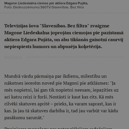
Magone Liedeskalna ciemos pie aktiera Edgara Pujāta,
Foto: Ekrānuzņēmums/360TV/Slavenības. Bez filtra
Televīzijas šova "Slavenības. Bez filtra" zvaigzne
Magone Liedeskalna joprojām ciemojas pie pazīstamā
aktiera Edgara Pujāta, un abu tikšanās gaisotni caurvij
nepiespiests humors un abpusēja koķetērija.
Reklāma
Mundrā vārdu pārmaiņa par ikdienu, mīlestību un
nākotnes iecerēm noved pie Magoni pie atklāsmes: "Ja
mēs nopietni, lai gan tik nopietni neesam, iepazīties uz
aci katru reizi ir forši. Nostāsti ir kaut kas cits. Kā mēs
cilvēki skatuves apritē – prieks, ka varam saprast, kas ir
kas. Ja jau tā skatuves darbība ir, tad jau varbūt var kādu
pasākumu sarunāt."