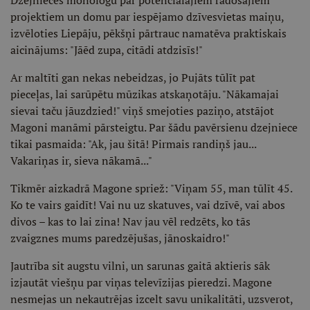
Dzejnieces monologu par potenciālajiem radošajiem
projektiem un domu par iespējamo dzīvesvietas maiņu,
izvēloties Liepāju, pēkšņi pārtrauc namatēva praktiskais
aicinājums: "Jāēd zupa, citādi atdzisīs!"
Ar maltīti gan nekas nebeidzas, jo Pujāts tūlīt pat
pieceļas, lai sarūpētu mūzikas atskaņotāju. "Nākamajai
sievai taču jāuzdzied!" viņš smejoties paziņo, atstājot
Magoni manāmi pārsteigtu. Par šādu pavērsienu dzejniece
tikai pasmaida: "Ak, jau šitā! Pirmais randiņš jau...
Vakariņas ir, sieva nākamā..."
Tikmēr aizkadrā Magone spriež: "Viņam 55, man tūlīt 45.
Ko te vairs gaidīt! Vai nu uz skatuves, vai dzīvē, vai abos
divos – kas to lai zina! Nav jau vēl redzēts, ko tās
zvaigznes mums paredzējušas, jānoskaidro!"
Jautrība sit augstu vilni, un sarunas gaitā aktieris sāk
izjautāt viešņu par viņas televīzijas pieredzi. Magone
nesmejas un nekautrējas izcelt savu unikalitāti, uzsverot,