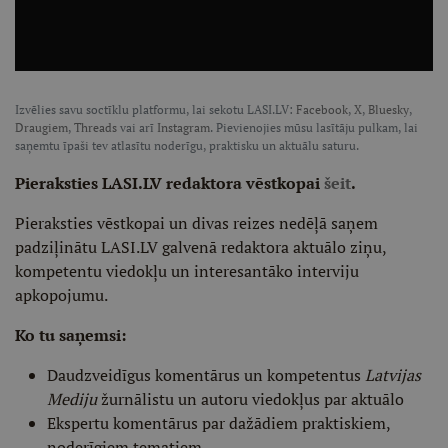
Izvēlies savu soctīklu platformu, lai sekotu LASI.LV:
Facebook
,
X
,
Bluesky
,
Draugiem
,
Threads
vai arī
Instagram
. Pievienojies mūsu lasītāju pulkam, lai
saņemtu īpaši tev atlasītu noderīgu, praktisku un aktuālu saturu.
Pieraksties LASI.LV redaktora vēstkopai
šeit
.
Pieraksties vēstkopai un divas reizes nedēļā saņem
padziļinātu LASI.LV galvenā redaktora aktuālo ziņu,
kompetentu viedokļu un interesantāko interviju
apkopojumu.
Ko tu saņemsi:
Daudzveidīgus komentārus un kompetentus
Latvijas
Mediju
žurnālistu un autoru viedokļus par aktuālo
Ekspertu komentārus par dažādiem praktiskiem,
noderīgiem tematiem