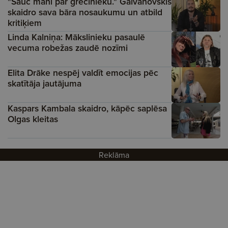
"Sauc mani par grēcinieku." Galvanovskis
skaidro sava bāra nosaukumu un atbild
kritiķiem
Linda Kalniņa: Mākslinieku pasaulē
vecuma robežas zaudē nozīmi
Elita Drāke nespēj valdīt emocijas pēc
skatītāja jautājuma
Kaspars Kambala skaidro, kāpēc saplēsa
Olgas kleitas
Reklāma