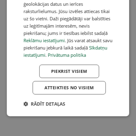
ģeolokācijas datus un ierīces
raksturlielumus. Jūsu izvēles attiecas tikai
uz šo vietni. Daži piegādātāji var balstīties
uz leģitīmajām interesēm, nevis
piekrišanu; jums ir tiesības iebilst sadaļā
Reklāmu iestatījumi
. Jūs varat atsaukt savu
piekrišanu jebkurā laikā sadaļā
Sīkdatņu
iestatījumi
.
Privātuma politika
PIEKRIST VISIEM
ATTEIKTIES NO VISIEM
RĀDĪT DETAĻAS