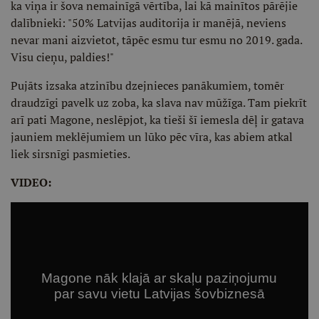
ka viņa ir šova nemainīgā vērtība, lai kā mainītos pārējie
dalībnieki: "50% Latvijas auditorija ir manējā, neviens
nevar mani aizvietot, tāpēc esmu tur esmu no 2019. gada.
Visu cieņu, paldies!"
Pujāts izsaka atzinību dzejnieces panākumiem, tomēr
draudzīgi pavelk uz zoba, ka slava nav mūžīga. Tam piekrīt
arī pati Magone, neslēpjot, ka tieši šī iemesla dēļ ir gatava
jauniem meklējumiem un lūko pēc vīra, kas abiem atkal
liek sirsnīgi pasmieties.
VIDEO: