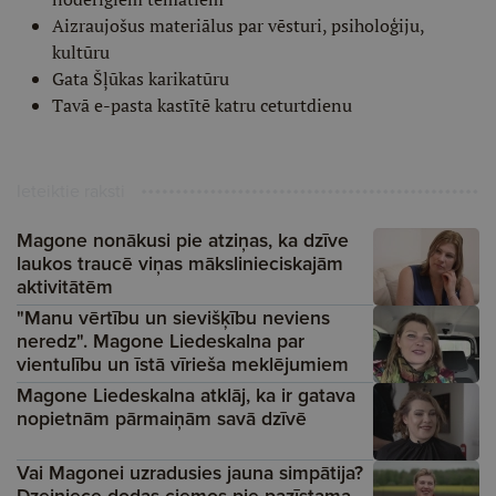
Aizraujošus materiālus par vēsturi, psiholoģiju,
kultūru
Gata Šļūkas karikatūru
Tavā e-pasta kastītē katru ceturtdienu
Ieteiktie raksti
Magone nonākusi pie atziņas, ka dzīve
laukos traucē viņas mākslinieciskajām
aktivitātēm
"Manu vērtību un sievišķību neviens
neredz". Magone Liedeskalna par
vientulību un īstā vīrieša meklējumiem
Magone Liedeskalna atklāj, ka ir gatava
nopietnām pārmaiņām savā dzīvē
Vai Magonei uzradusies jauna simpātija?
Dzejniece dodas ciemos pie pazīstama