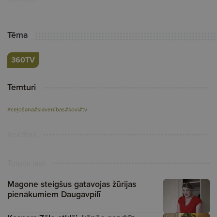
Tēma
360TV
Tēmturi
#ceļošana
#slavenības
#šovi
#tv
Reklāma
Turpini lasīt
Magone steigšus gatavojas žūrijas
pienākumiem Daugavpilī