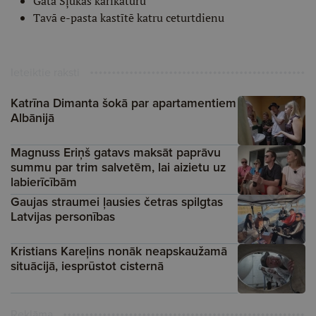
Gata Šļūkas karikatūru
Tavā e-pasta kastītē katru ceturtdienu
Ieteiktie raksti
Katrīna Dimanta šokā par apartamentiem
Albānijā
Magnuss Eriņš gatavs maksāt paprāvu
summu par trim salvetēm, lai aizietu uz
labierīcībām
Gaujas straumei ļausies četras spilgtas
Latvijas personības
Kristians Kareļins nonāk neapskaužamā
situācijā, iesprūstot cisternā
Reklāma