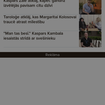
Kaspars Zāle atklāj, kāpēc gandrīz
izvēlējās pavisam citu dzīvi
Taroloģe atklāj, kas Margaritai Kolosovai
traucē atrast mīlestību
"Man tas besī." Kaspars Kambala
iesaistās strīdā ar svešinieku
Reklāma