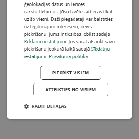
ģeolokācijas datus un ierīces
raksturlielumus. Jūsu izvēles attiecas tikai
uz šo vietni. Daži piegādātāji var balstīties
uz leģitīmajām interesēm, nevis
piekrišanu; jums ir tiesības iebilst sadaļā
Reklāmu iestatījumi
. Jūs varat atsaukt savu
piekrišanu jebkurā laikā sadaļā
Sīkdatņu
iestatījumi
.
Privātuma politika
PIEKRIST VISIEM
ATTEIKTIES NO VISIEM
RĀDĪT DETAĻAS