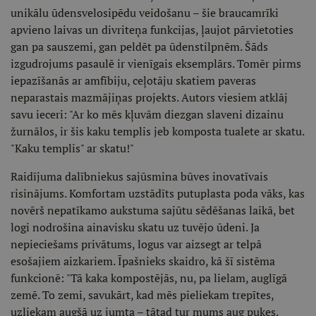
unikālu ūdensvelosipēdu veidošanu – šie braucamrīki
apvieno laivas un divriteņa funkcijas, ļaujot pārvietoties
gan pa sauszemi, gan peldēt pa ūdenstilpnēm. Šāds
izgudrojums pasaulē ir vienīgais eksemplārs. Tomēr pirms
iepazīšanās ar amfībiju, ceļotāju skatiem paveras
neparastais mazmājiņas projekts. Autors viesiem atklāj
savu ieceri: "Ar ko mēs kļuvām diezgan slaveni dizainu
žurnālos, ir šis kaku templis jeb komposta tualete ar skatu.
"Kaku templis" ar skatu!"
Raidījuma dalībniekus sajūsmina būves inovatīvais
risinājums. Komfortam uzstādīts putuplasta poda vāks, kas
novērš nepatīkamo aukstuma sajūtu sēdēšanas laikā, bet
logi nodrošina ainavisku skatu uz tuvējo ūdeni. Ja
nepieciešams privātums, logus var aizsegt ar telpā
esošajiem aizkariem. Īpašnieks skaidro, kā šī sistēma
funkcionē: "Tā kaka kompostējās, nu, pa lielam, auglīgā
zemē. To zemi, savukārt, kad mēs pieliekam trepītes,
uzliekam augšā uz jumta – tātad tur mums aug puķes.