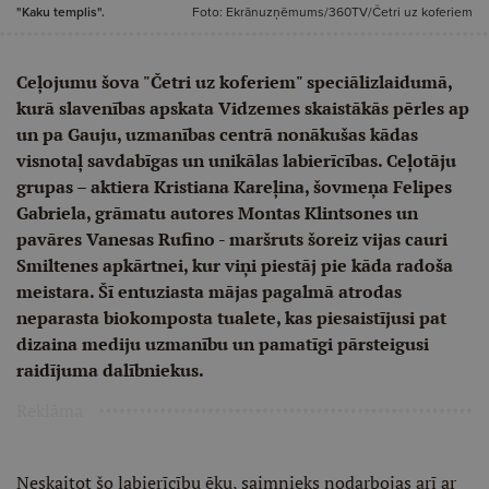
"Kaku templis".
Foto: Ekrānuzņēmums/360TV/Četri uz koferiem
Ceļojumu šova "Četri uz koferiem" speciālizlaidumā,
kurā slavenības apskata Vidzemes skaistākās pērles ap
un pa Gauju, uzmanības centrā nonākušas kādas
visnotaļ savdabīgas un unikālas labierīcības. Ceļotāju
grupas – aktiera Kristiana Kareļina, šovmeņa Felipes
Gabriela, grāmatu autores Montas Klintsones un
pavāres Vanesas Rufino - maršruts šoreiz vijas cauri
Smiltenes apkārtnei, kur viņi piestāj pie kāda radoša
meistara. Šī entuziasta mājas pagalmā atrodas
neparasta biokomposta tualete, kas piesaistījusi pat
dizaina mediju uzmanību un pamatīgi pārsteigusi
raidījuma dalībniekus.
Reklāma
Neskaitot šo labierīcību ēku, saimnieks nodarbojas arī ar