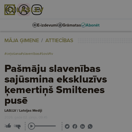
E-izdevumi
Grāmatas
Abonēt
MĀJA ĢIMENE
ATTIECĪBAS
#ceļošana
#slavenības
#šovi
#tv
Pašmāju slavenības
sajūsmina ekskluzīvs
ķemertiņš Smiltenes
pusē
LASI.LV / Latvijas Mediji
2026. gada 02. jūnijs, 09:45
2
0