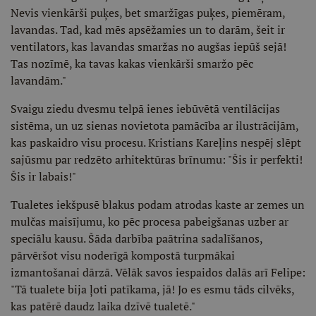
Nevis vienkārši puķes, bet smaržīgas puķes, piemēram,
lavandas. Tad, kad mēs apsēžamies un to darām, šeit ir
ventilators, kas lavandas smaržas no augšas iepūš sejā!
Tas nozīmē, ka tavas kakas vienkārši smaržo pēc
lavandām."
Svaigu ziedu dvesmu telpā ienes iebūvētā ventilācijas
sistēma, un uz sienas novietota pamācība ar ilustrācijām,
kas paskaidro visu procesu. Kristians Kareļins nespēj slēpt
sajūsmu par redzēto arhitektūras brīnumu: "Šis ir perfekti!
Šis ir labais!"
Tualetes iekšpusē blakus podam atrodas kaste ar zemes un
mulčas maisījumu, ko pēc procesa pabeigšanas uzber ar
speciālu kausu. Šāda darbība paātrina sadalīšanos,
pārvēršot visu noderīgā kompostā turpmākai
izmantošanai dārzā. Vēlāk savos iespaidos dalās arī Felipe:
"Tā tualete bija ļoti patīkama, jā! Jo es esmu tāds cilvēks,
kas patērē daudz laika dzīvē tualetē."