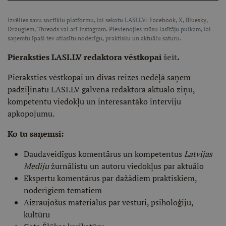
Izvēlies savu soctīklu platformu, lai sekotu LASI.LV:
Facebook
,
X
,
Bluesky
,
Draugiem
,
Threads
vai arī
Instagram
. Pievienojies mūsu lasītāju pulkam, lai
saņemtu īpaši tev atlasītu noderīgu, praktisku un aktuālu saturu.
Pieraksties LASI.LV redaktora vēstkopai
šeit
.
Pieraksties vēstkopai un divas reizes nedēļā saņem
padziļinātu LASI.LV galvenā redaktora aktuālo ziņu,
kompetentu viedokļu un interesantāko interviju
apkopojumu.
Ko tu saņemsi:
Daudzveidīgus komentārus un kompetentus
Latvijas
Mediju
žurnālistu un autoru viedokļus par aktuālo
Ekspertu komentārus par dažādiem praktiskiem,
noderīgiem tematiem
Aizraujošus materiālus par vēsturi, psiholoģiju,
kultūru