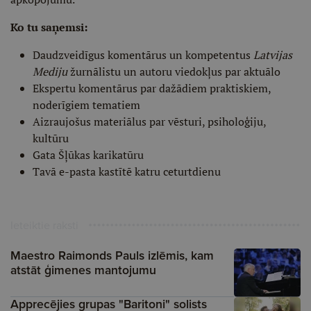
Ko tu saņemsi:
Daudzveidīgus komentārus un kompetentus
Latvijas
Mediju
žurnālistu un autoru viedokļus par aktuālo
Ekspertu komentārus par dažādiem praktiskiem,
noderīgiem tematiem
Aizraujošus materiālus par vēsturi, psiholoģiju,
kultūru
Gata Šļūkas karikatūru
Tavā e-pasta kastītē katru ceturtdienu
Ieteiktie raksti
Maestro Raimonds Pauls izlēmis, kam
atstāt ģimenes mantojumu
Apprecējies grupas "Baritoni" solists