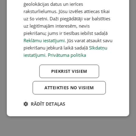
ģeolokācijas datus un ierīces
raksturlielumus. Jūsu izvēles attiecas tikai
uz šo vietni. Daži piegādātāji var balstīties
uz leģitīmajām interesēm, nevis
piekrišanu; jums ir tiesības iebilst sadaļā
Reklāmu iestatījumi
. Jūs varat atsaukt savu
piekrišanu jebkurā laikā sadaļā
Sīkdatņu
iestatījumi
.
Privātuma politika
PIEKRIST VISIEM
ATTEIKTIES NO VISIEM
RĀDĪT DETAĻAS