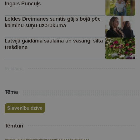
Ingars Puncuļs
Leldes Dreimanes sunītis gājis bojā pēc
kaimiņu suņu uzbrukuma
Latvijā gaidāma saulaina un vasarīgi silta
trešdiena
Reklāma
Tēma
Slavenību dzīve
Tēmturi
#mākslinieki
#mūziķi
#partnerattiecības
#slavenības