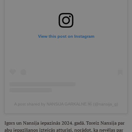
View this post on Instagram
A post shared by NANSIJA GARKALNE 🆖 (@nansija_g)
Igors un Nansija iepazinās 2024. gadā. Toreiz Nansija par
abu iepazīšanos izteicās atturīgi, norādot, ka nevēlas par