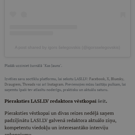
A post shared by igors šelegovskis (@igorsselegovskis)
Plašāk uzziniet žurnālā "Kas Jauns".
Izvēlies savu soctīklu platformu, lai sekotu LASI.LV:
Facebook
,
X
,
Bluesky
,
Draugiem
,
Threads
vai arī
Instagram
. Pievienojies mūsu lasītāju pulkam, lai
saņemtu īpaši tev atlasītu noderīgu, praktisku un aktuālu saturu.
Pieraksties LASI.LV redaktora vēstkopai
šeit
.
Pieraksties vēstkopai un divas reizes nedēļā saņem
padziļinātu LASI.LV galvenā redaktora aktuālo ziņu,
kompetentu viedokļu un interesantāko interviju
apkopojumu.