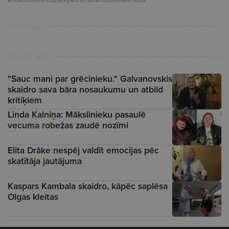
Reklāma
Turpini lasīt
"Sauc mani par grēcinieku." Galvanovskis
skaidro sava bāra nosaukumu un atbild
kritiķiem
Linda Kalniņa: Mākslinieku pasaulē
vecuma robežas zaudē nozīmi
Elita Drāke nespēj valdīt emocijas pēc
skatītāja jautājuma
Kaspars Kambala skaidro, kāpēc saplēsa
Olgas kleitas