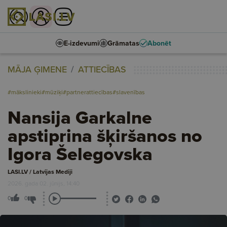
E-izdevumi
Grāmatas
Abonēt
MĀJA ĢIMENE
ATTIECĪBAS
#mākslinieki
#mūziķi
#partnerattiecības
#slavenības
Nansija Garkalne
apstiprina šķiršanos no
Igora Šelegovska
LASI.LV / Latvijas Mediji
2026. gada 02. jūnijs, 14:40
0
0