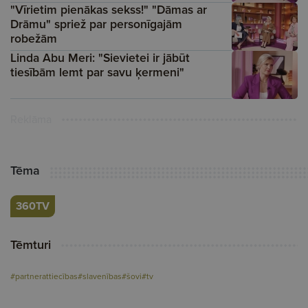
"Vīrietim pienākas sekss!" "Dāmas ar
Drāmu" spriež par personīgajām
robežām
Linda Abu Meri: "Sievietei ir jābūt
tiesībām lemt par savu ķermeni"
Reklāma
Tēma
360TV
Tēmturi
#partnerattiecības
#slavenības
#šovi
#tv