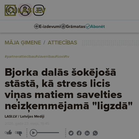
E-izdevumi
Grāmatas
Abonēt
MĀJA ĢIMENE
ATTIECĪBAS
#partnerattiecības
#slavenības
#šovi
#tv
Bjorka dalās šokējošā
stāstā, kā stress licis
viņas matiem savelties
neizķemmējamā "ligzdā"
LASI.LV / Latvijas Mediji
2026. gada 23. maijs, 19:45
0
0