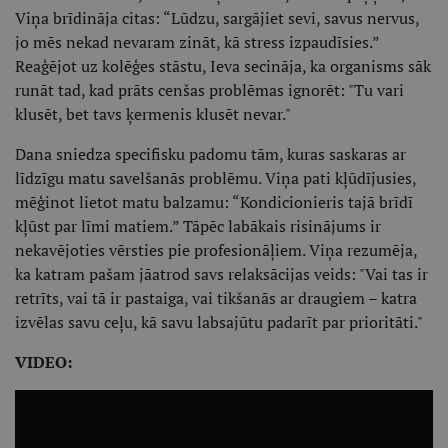
Viņa brīdināja citas: “Lūdzu, sargājiet sevi, savus nervus,
jo mēs nekad nevaram zināt, kā stress izpaudīsies.”
Reaģējot uz kolēģes stāstu, Ieva secināja, ka organisms sāk
runāt tad, kad prāts cenšas problēmas ignorēt: "Tu vari
klusēt, bet tavs ķermenis klusēt nevar."
Dana sniedza specifisku padomu tām, kuras saskaras ar
līdzīgu matu savelšanās problēmu. Viņa pati kļūdījusies,
mēģinot lietot matu balzamu: “Kondicionieris tajā brīdī
kļūst par līmi matiem.” Tāpēc labākais risinājums ir
nekavējoties vērsties pie profesionāļiem. Viņa rezumēja,
ka katram pašam jāatrod savs relaksācijas veids: "Vai tas ir
retrīts, vai tā ir pastaiga, vai tikšanās ar draugiem – katra
izvēlas savu ceļu, kā savu labsajūtu padarīt par prioritāti."
VIDEO: