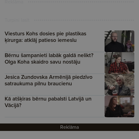
Reklāma
Turpini lasīt
Viesturs Kohs dosies pie plastikas
ķirurga: atklāj patieso iemeslu
Bērnu šampanieti labāk galdā nelikt?
Olga Koha skaidro savu nostāju
Jesica Zundovska Armēnijā piedzīvo
satraukuma pilnu braucienu
Kā atšķiras bērnu pabalsti Latvijā un
Vācijā?
Reklāma