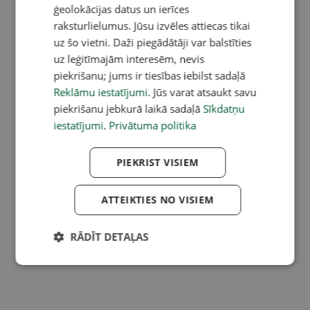
ģeolokācijas datus un ierīces
raksturlielumus. Jūsu izvēles attiecas tikai
uz šo vietni. Daži piegādātāji var balstīties
uz leģitīmajām interesēm, nevis
piekrišanu; jums ir tiesības iebilst sadaļā
Reklāmu iestatījumi
. Jūs varat atsaukt savu
piekrišanu jebkurā laikā sadaļā
Sīkdatņu
iestatījumi
.
Privātuma politika
PIEKRIST VISIEM
ATTEIKTIES NO VISIEM
RĀDĪT DETAĻAS