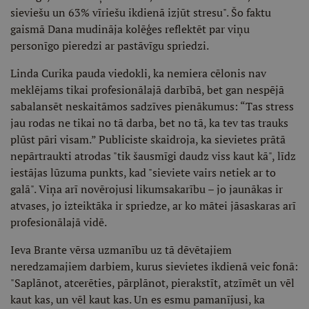
sieviešu un 63% vīriešu ikdienā izjūt stresu". Šo faktu
gaismā Dana mudināja kolēģes reflektēt par viņu
personīgo pieredzi ar pastāvīgu spriedzi.
Linda Curika pauda viedokli, ka nemiera cēlonis nav
meklējams tikai profesionālajā darbībā, bet gan nespējā
sabalansēt neskaitāmos sadzīves pienākumus: “Tas stress
jau rodas ne tikai no tā darba, bet no tā, ka tev tas trauks
plūst pāri visam.” Publiciste skaidroja, ka sievietes prātā
nepārtraukti atrodas "tik šausmīgi daudz viss kaut kā", līdz
iestājas lūzuma punkts, kad "sieviete vairs netiek ar to
galā". Viņa arī novērojusi likumsakarību – jo jaunākas ir
atvases, jo izteiktāka ir spriedze, ar ko mātei jāsaskaras arī
profesionālajā vidē.
Ieva Brante vērsa uzmanību uz tā dēvētajiem
neredzamajiem darbiem, kurus sievietes ikdienā veic fonā:
"Saplānot, atcerēties, pārplānot, pierakstīt, atzīmēt un vēl
kaut kas, un vēl kaut kas. Un es esmu pamanījusi, ka