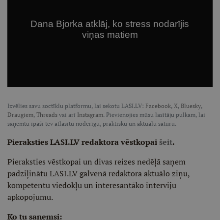
Izvēlies savu soctīklu platformu, lai sekotu LASI.LV:
Facebook
,
X
,
Bluesky
,
Draugiem
,
Threads
vai arī
Instagram
. Pievienojies mūsu lasītāju pulkam, lai
saņemtu īpaši tev atlasītu noderīgu, praktisku un aktuālu saturu.
Pieraksties LASI.LV redaktora vēstkopai
šeit
.
Pieraksties vēstkopai un divas reizes nedēļā saņem
padziļinātu LASI.LV galvenā redaktora aktuālo ziņu,
kompetentu viedokļu un interesantāko interviju
apkopojumu.
Ko tu saņemsi: