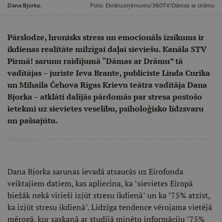
Dana Bjorka.
Foto: Ekrānuzņēmums/360TV/Dāmas ar drāmu
Pārslodze, hronisks stress un emocionāls izsīkums ir
ikdienas realitāte milzīgai daļai sieviešu. Kanāla STV
Pirmā! sarunu raidījumā “Dāmas ar Drāmu” tā
vadītājas – juriste Ieva Brante, publiciste Linda Curika
un Mihaila Čehova Rīgas Krievu teātra vadītāja Dana
Bjorka – atklāti dalījās pārdomās par stresa postošo
ietekmi uz sievietes veselību, psiholoģisko līdzsvaru
un pašsajūtu.
Reklāma
Dana Bjorka sarunas ievadā atsaucās uz Eirofonda
veiktajiem datiem, kas apliecina, ka "sievietes Eiropā
biežāk nekā vīrieši izjūt stresu ikdienā" un ka "75% atzīst,
ka izjūt stresu ikdienā". Līdzīga tendence vērojama vietējā
mērogā, kur saskaņā ar studijā minēto informāciju "75%