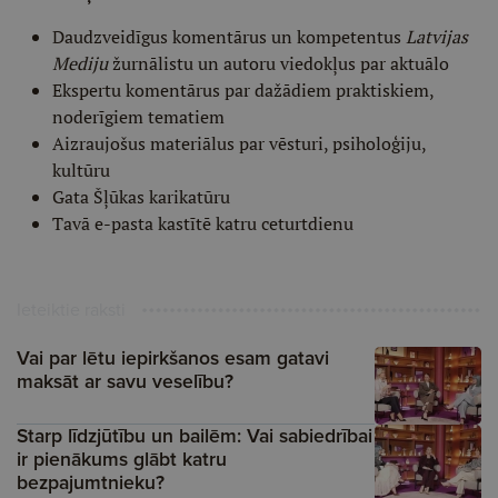
Daudzveidīgus komentārus un kompetentus
Latvijas
Mediju
žurnālistu un autoru viedokļus par aktuālo
Ekspertu komentārus par dažādiem praktiskiem,
noderīgiem tematiem
Aizraujošus materiālus par vēsturi, psiholoģiju,
kultūru
Gata Šļūkas karikatūru
Tavā e-pasta kastītē katru ceturtdienu
Ieteiktie raksti
Vai par lētu iepirkšanos esam gatavi
maksāt ar savu veselību?
Starp līdzjūtību un bailēm: Vai sabiedrībai
ir pienākums glābt katru
bezpajumtnieku?