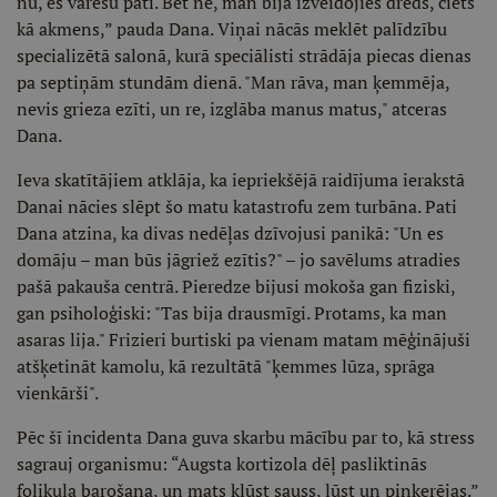
nu, es varēšu pati. Bet nē, man bija izveidojies dreds, ciets
kā akmens,” pauda Dana. Viņai nācās meklēt palīdzību
specializētā salonā, kurā speciālisti strādāja piecas dienas
pa septiņām stundām dienā. "Man rāva, man ķemmēja,
nevis grieza ezīti, un re, izglāba manus matus," atceras
Dana.
Ieva skatītājiem atklāja, ka iepriekšējā raidījuma ierakstā
Danai nācies slēpt šo matu katastrofu zem turbāna. Pati
Dana atzina, ka divas nedēļas dzīvojusi panikā: "Un es
domāju – man būs jāgriež ezītis?" – jo savēlums atradies
pašā pakauša centrā. Pieredze bijusi mokoša gan fiziski,
gan psiholoģiski: "Tas bija drausmīgi. Protams, ka man
asaras lija." Frizieri burtiski pa vienam matam mēģinājuši
atšķetināt kamolu, kā rezultātā "ķemmes lūza, sprāga
vienkārši".
Pēc šī incidenta Dana guva skarbu mācību par to, kā stress
sagrauj organismu: “Augsta kortizola dēļ pasliktinās
folikula barošana, un mats kļūst sauss, lūst un piņķerējas.”