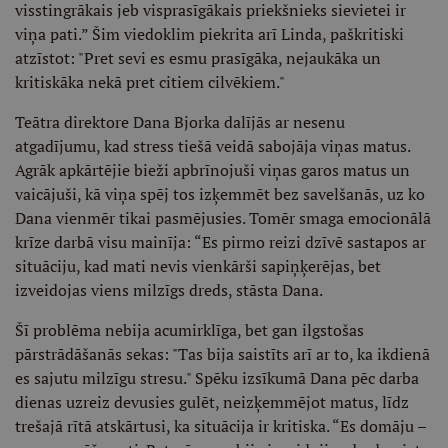
visstingrākais jeb visprasīgākais priekšnieks sievietei ir
viņa pati.” Šim viedoklim piekrita arī Linda, paškritiski
atzīstot: "Pret sevi es esmu prasīgāka, nejaukāka un
kritiskāka nekā pret citiem cilvēkiem."
Teātra direktore Dana Bjorka dalījās ar nesenu
atgadījumu, kad stress tiešā veidā sabojāja viņas matus.
Agrāk apkārtējie bieži apbrīnojuši viņas garos matus un
vaicājuši, kā viņa spēj tos izķemmēt bez savelšanās, uz ko
Dana vienmēr tikai pasmējusies. Tomēr smaga emocionālā
krīze darbā visu mainīja: “Es pirmo reizi dzīvē sastapos ar
situāciju, kad mati nevis vienkārši sapiņķerējas, bet
izveidojas viens milzīgs dreds, stāsta Dana.
Šī problēma nebija acumirklīga, bet gan ilgstošas
pārstrādāšanās sekas: "Tas bija saistīts arī ar to, ka ikdienā
es sajutu milzīgu stresu." Spēku izsīkumā Dana pēc darba
dienas uzreiz devusies gulēt, neizķemmējot matus, līdz
trešajā rītā atskārtusi, ka situācija ir kritiska. “Es domāju –