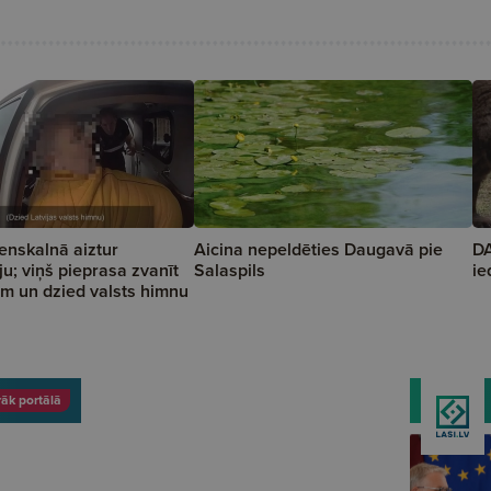
enskalnā aiztur
Aicina nepeldēties Daugavā pie
DA
ju; viņš pieprasa zvanīt
Salaspils
ie
m un dzied valsts himnu