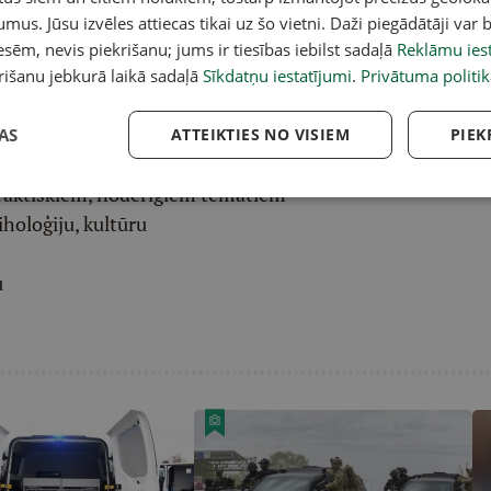
ēļā saņem padziļinātu LASI.LV galvenā redaktora
umus. Jūsu izvēles attiecas tikai uz šo vietni. Daži piegādātāji var b
eresantāko interviju apkopojumu.
sēm, nevis piekrišanu; jums ir tiesības iebilst sadaļā
Reklāmu iest
rišanu jebkurā laikā sadaļā
Sīkdatņu iestatījumi
.
Privātuma politik
etentus
Latvijas Mediju
žurnālistu un autoru
AS
ATTEIKTIES NO VISIEM
PIEK
raktiskiem, noderīgiem tematiem
iholoģiju, kultūru
u