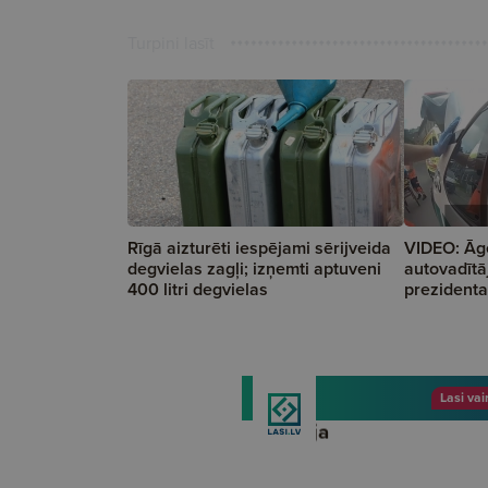
Turpini lasīt
Rīgā aizturēti iespējami sērijveida
VIDEO: Āg
degvielas zagļi; izņemti aptuveni
autovadītā
400 litri degvielas
prezidenta