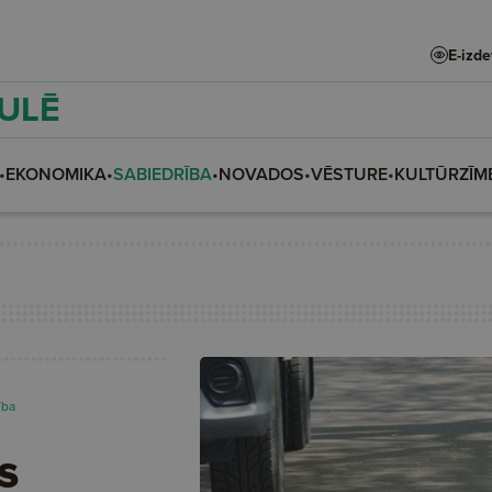
E-izd
AULĒ
•
EKONOMIKA
•
SABIEDRĪBA
•
NOVADOS
•
VĒSTURE
•
KULTŪRZĪM
ība
s