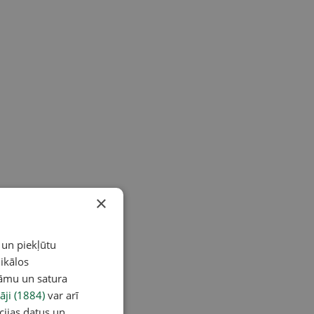
×
 un piekļūtu
ikālos
lāmu un satura
āji (1884)
var arī
cijas datus un