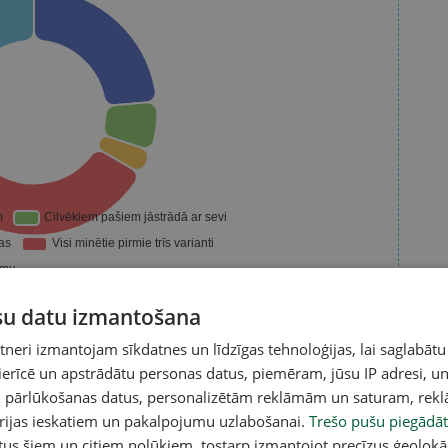
ūsu datu izmantošana
eri izmantojam sīkdatnes un līdzīgas tehnoloģijas, lai saglabātu
acebook
,
X
,
Bluesky
,
Draugiem
,
Threads
vai arī
Instagram
.
 ierīcē un apstrādātu personas datus, piemēram, jūsu IP adresi, un
v atlasītu noderīgu, praktisku un aktuālu saturu.
un pārlūkošanas datus, personalizētām reklāmām un saturam, rek
pai
šeit
.
orijas ieskatiem un pakalpojumu uzlabošanai.
Trešo pušu piegādāt
tus šiem un citiem nolūkiem, tostarp izmantojot precīzus ģeolokā