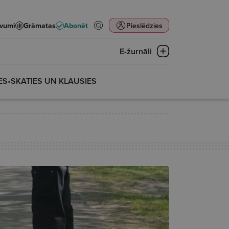
evumi
Grāmatas
Abonēt
Pieslēdzies
E-žurnāli
ES
•
SKATIES UN KLAUSIES