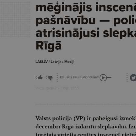
mēģinājis inscen
pašnāvību — poli
atrisinājusi slep
Rīgā
LASI.LV / Latvijas Mediji
Klausies ziņu audio formātā
0
0
2026. gada 05. jūnijs, 13:59
Valsts policija (VP) ir pabeigusi izm
decembrī Rīgā izdarītu slepkavību. I
turētais vīrietis centies inscenēt cie