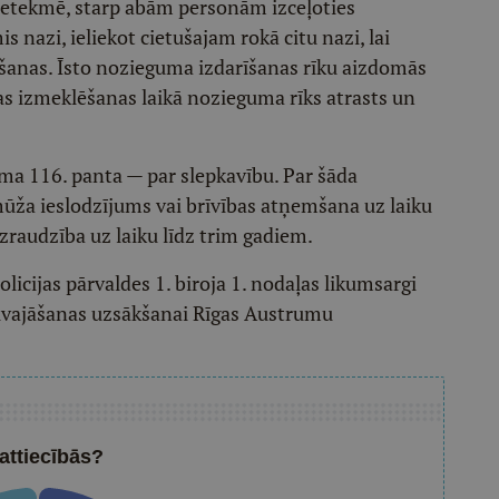
u ietekmē, starp abām personām izceļoties
s nazi, ieliekot cietušajam rokā citu nazi, lai
īšanas. Īsto nozieguma izdarīšanas rīku aizdomās
sas izmeklēšanas laikā nozieguma rīks atrasts un
ma 116. panta — par slepkavību. Par šāda
ža ieslodzījums vai brīvības atņemšana uz laiku
zraudzība uz laiku līdz trim gadiem.
olicijas pārvaldes 1. biroja 1. nodaļas likumsargi
ālvajāšanas uzsākšanai Rīgas Austrumu
attiecībās?