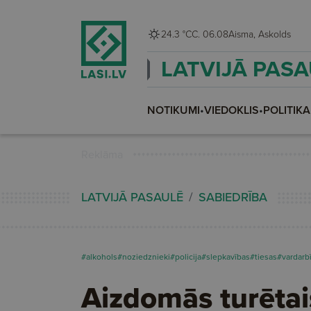
24.3 °C
C. 06.08
Aisma, Askolds
LATVIJĀ PAS
NOTIKUMI
•
VIEDOKLIS
•
POLITIKA
Reklāma
LATVIJĀ PASAULĒ
SABIEDRĪBA
#alkohols
#noziedznieki
#policija
#slepkavības
#tiesas
#vardarb
Aizdomās turētai