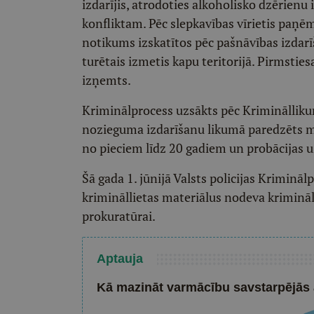
izdarījis, atrodoties alkoholisko dzērien
konfliktam. Pēc slepkavības vīrietis paņēmi
notikums izskatītos pēc pašnāvības izdar
turētais izmetis kapu teritorijā. Pirmstie
izņemts.
Kriminālprocess uzsākts pēc Kriminālliku
nozieguma izdarīšanu likumā paredzēts mū
no pieciem līdz 20 gadiem un probācijas u
Šā gada 1. jūnijā Valsts policijas Kriminālp
krimināllietas materiālus nodeva krimin
prokuratūrai.
Aptauja
Kā mazināt varmācību savstarpējās 