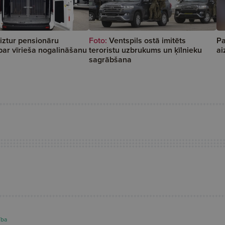
aiztur pensionāru
Foto:
Ventspils ostā imitēts
Pa
ar vīrieša nogalināšanu
teroristu uzbrukums un ķīlnieku
ai
sagrābšana
ība