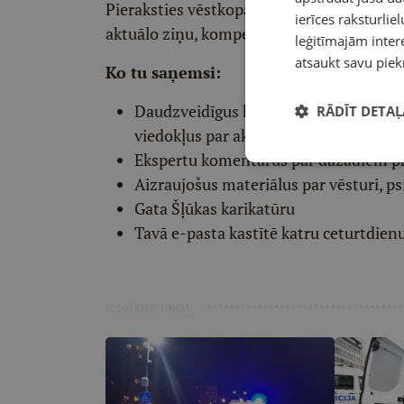
Pieraksties vēstkopai un divas reizes ned
ierīces raksturliel
aktuālo ziņu, kompetentu viedokļu un int
leģitīmajām intere
atsaukt savu piek
Ko tu saņemsi:
Daudzveidīgus komentārus un komp
RĀDĪT DETAĻ
viedokļus par aktuālo
Ekspertu komentārus par dažādiem p
Aizraujošus materiālus par vēsturi, ps
Gata Šļūkas karikatūru
Tavā e-pasta kastītē katru ceturtdien
Ieteiktie raksti