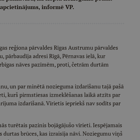
 apcietinājums, informē VP.
Rīgas reģiona pārvaldes Rīgas Austrumu pārvaldes
 pārbaudīja adresi Rīgā, Pērnavas ielā, kur
rdarbīgas nāves pazīmēm, proti, četrām durtām
nu, un par minētā nozieguma izdarīšanu tajā pašā
i, kurš pirmstiesas izmeklēšanas laikā atzīts par
juma izdarīšanā. Vīrietis iepriekš nav sodīts par
s turētais pazinis bojāgājušo vīrieti. Iespējamais
ras durtas brūces, kas izraisīja nāvi. Noziegumu viņš