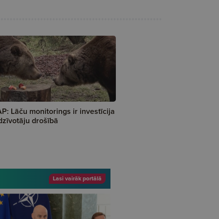
P: Lāču monitorings ir investīcija
dzīvotāju drošībā