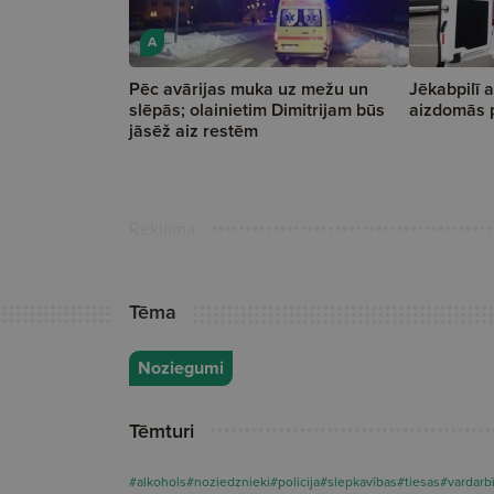
A
Pēc avārijas muka uz mežu un
Jēkabpilī 
slēpās; olainietim Dimitrijam būs
aizdomās p
jāsēž aiz restēm
Reklāma
Tēma
Noziegumi
Tēmturi
#alkohols
#noziedznieki
#policija
#slepkavības
#tiesas
#vardarb