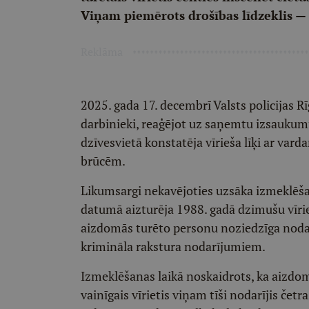
Viņam piemērots drošības līdzeklis —
Reklāma
2025. gada 17. decembrī Valsts policijas 
darbinieki, reaģējot uz saņemtu izsaukumu,
dzīvesvietā konstatēja vīrieša līķi ar va
brūcēm.
Likumsargi nekavējoties uzsāka izmeklēša
datumā aizturēja 1988. gadā dzimušu vīriet
aizdomās turēto personu noziedzīga nodarī
krimināla rakstura nodarījumiem.
Izmeklēšanas laikā noskaidrots, ka aizdomā
vainīgais vīrietis viņam tīši nodarījis čet