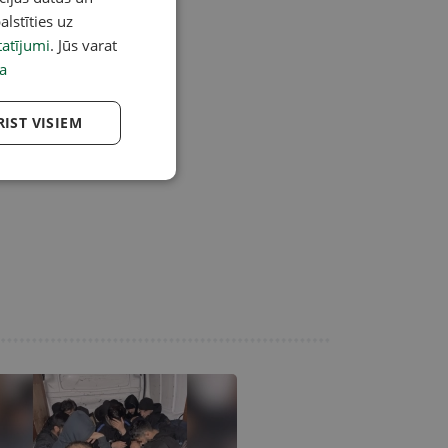
alstīties uz
atījumi
. Jūs varat
a
RIST VISIEM