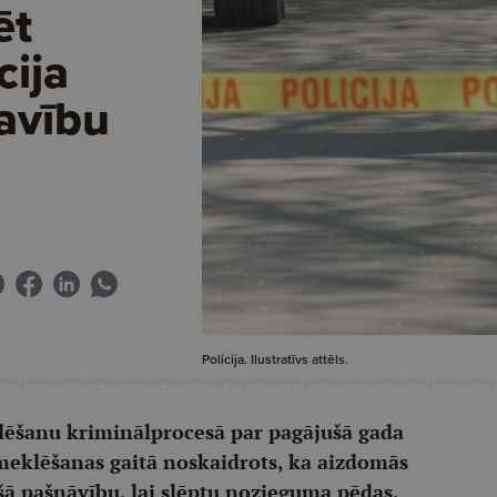
ēt
cija
kavību
Policija. Ilustratīvs attēls.
eklēšanu kriminālprocesā par pagājušā gada
zmeklēšanas gaitā noskaidrots, ka aizdomās
tušā pašnāvību, lai slēptu nozieguma pēdas.