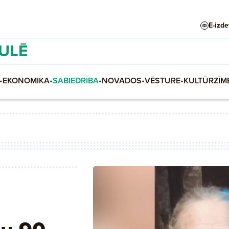
E-izd
AULĒ
•
EKONOMIKA
•
SABIEDRĪBA
•
NOVADOS
•
VĒSTURE
•
KULTŪRZĪM