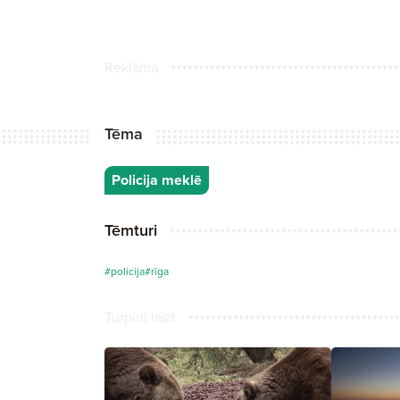
Reklāma
Tēma
Policija meklē
Tēmturi
#policija
#rīga
Turpini lasīt