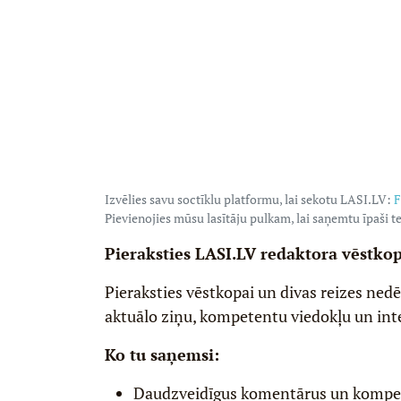
Izvēlies savu soctīklu platformu, lai sekotu LASI.LV:
F
Pievienojies mūsu lasītāju pulkam, lai saņemtu īpaši te
Pieraksties LASI.LV redaktora vēstko
Pieraksties vēstkopai un divas reizes ned
aktuālo ziņu, kompetentu viedokļu un int
Ko tu saņemsi:
Daudzveidīgus komentārus un komp