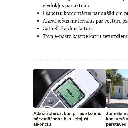
viedokļus par aktuālo
Ekspertu komentārus par dažādiem p
Aizraujošus materiālus par vēsturi, ps
Gata Šļūkas karikatūru
Tavā e-pasta kastītē katru ceturtdien
Ieteiktie raksti
Atlaiž šoferus, kuri pirms skolēnu
Jūrmalā no
pārvadāšanas bija lietojuši
konkursā st
alkoholu
pārstāves