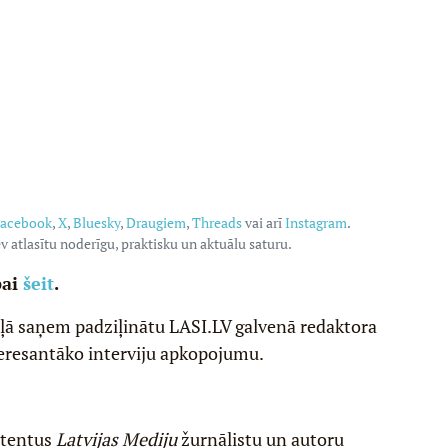
acebook
,
X
,
Bluesky
,
Draugiem
,
Threads
vai arī
Instagram
.
v atlasītu noderīgu, praktisku un aktuālu saturu.
pai
šeit
.
ēļā saņem padziļinātu LASI.LV galvenā redaktora
eresantāko interviju apkopojumu.
etentus
Latvijas Mediju
žurnālistu un autoru