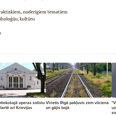
raktiskiem, noderīgiem tematiem
iholoģiju, kultūru
u
tiekošajā operas solistu
Vīrietis Rīgā pakļuvis zem vilciena
"V
artē arī Krievijas
un gājis bojā
uz
so