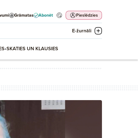
evumi
Grāmatas
Abonēt
Pieslēdzies
E-žurnāli
ES
•
SKATIES UN KLAUSIES