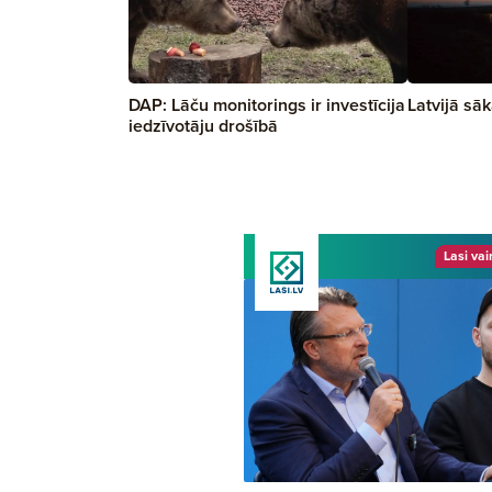
DAP: Lāču monitorings ir investīcija
Latvijā sā
iedzīvotāju drošībā