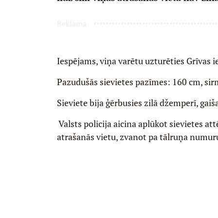
Reklāma
Iespējams, viņa varētu uzturēties Grīvas i
Pazudušās sievietes pazīmes: 160 cm, sirm
Sieviete bija ģērbusies zilā džemperī, gaiš
Valsts policija aicina aplūkot sievietes at
atrašanās vietu, zvanot pa tālruņa numur