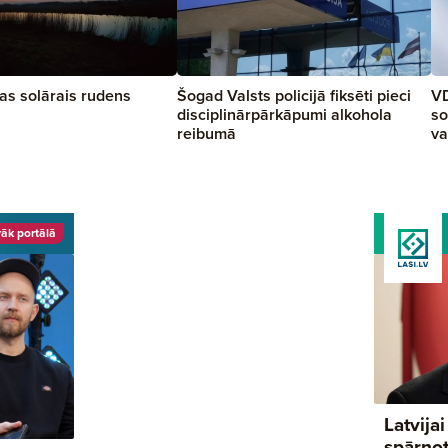
kas solārais rudens
Šogad Valsts policijā fiksēti pieci
VD
disciplinārpārkāpumi alkohola
so
reibumā
va