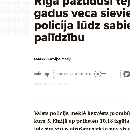
Rīgā pazudusi te
gadus veca sievie
policija lūdz sab
palīdzību
LASI.LV / Latvijas Mediji
Klausies ziņu audio formātā
0
1
2026. gada 08. jūnijs, 08:45
Valsts policija meklē bezvēsts promb
kura 5. jūnijā ap pulksten 10.18 izgāja
līdz šim viņas atrašanās vieta nav zi