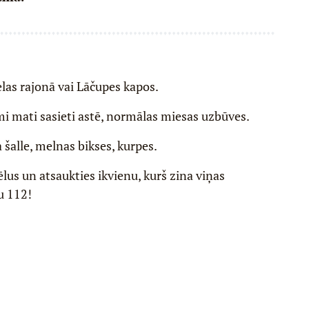
elas rajonā vai Lāčupes kapos.
i mati sasieti astē, normālas miesas uzbūves.
a šalle, melnas bikses, kurpes.
tēlus un atsaukties ikvienu, kurš zina viņas
u 112!