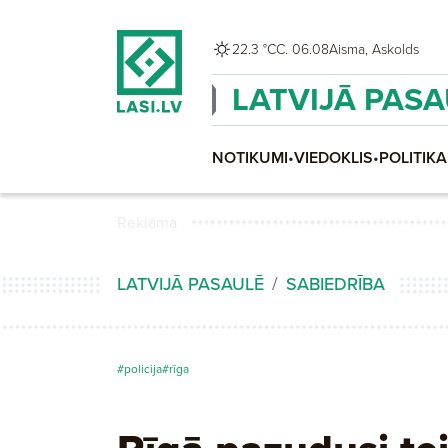
22.3 °C
C. 06.08
Aisma, Askolds
LATVIJĀ PAS
NOTIKUMI
•
VIEDOKLIS
•
POLITIKA
Reklāma
LATVIJĀ PASAULĒ
SABIEDRĪBA
#policija
#rīga