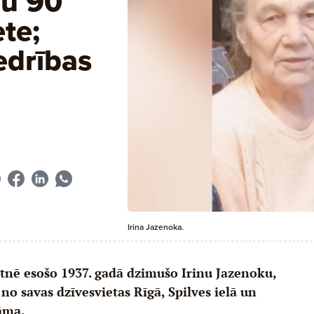
ju 90
te;
iedrības
Irina Jazenoka.
ūtnē esošo 1937. gadā dzimušo Irinu Jazenoku,
 no savas dzīvesvietas Rīgā, Spilves ielā un
nāma.