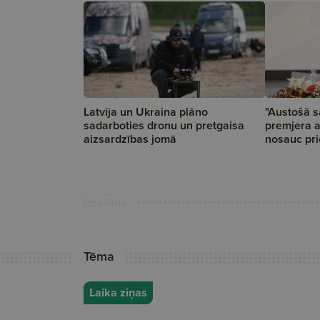
Latvija un Ukraina plāno
"Austošā s
sadarboties dronu un pretgaisa
premjera 
aizsardzības jomā
nosauc pri
Reklāma
Tēma
Laika ziņas