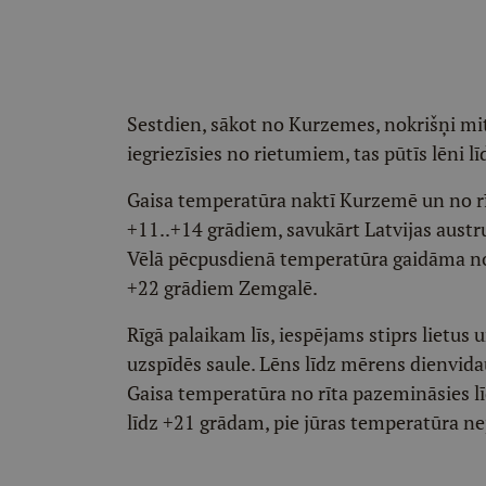
Sestdien, sākot no Kurzemes, nokrišņi mi
iegriezīsies no rietumiem, tas pūtīs lēni l
Gaisa temperatūra naktī Kurzemē un no rīt
+11..+14 grādiem, savukārt Latvijas aust
Vēlā pēcpusdienā temperatūra gaidāma no
+22 grādiem Zemgalē.
Rīgā palaikam līs, iespējams stiprs lietus
uzspīdēs saule. Lēns līdz mērens dienvida
Gaisa temperatūra no rīta pazemināsies lī
līdz +21 grādam, pie jūras temperatūra n