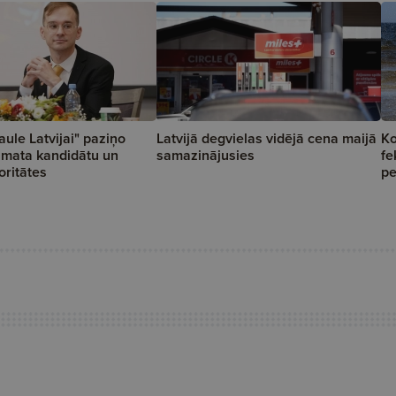
aule Latvijai" paziņo
Latvijā degvielas vidējā cena maijā
Ko
amata kandidātu un
samazinājusies
fe
oritātes
pe