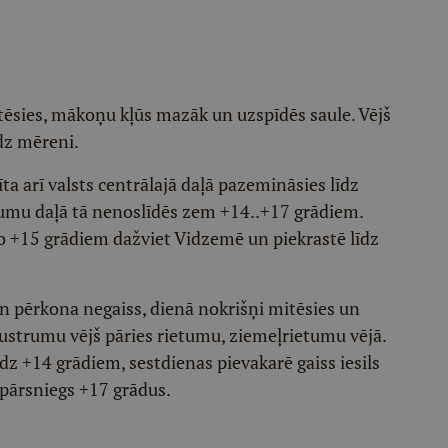
tēsies, mākoņu kļūs mazāk un uzspīdēs saule. Vējš
īdz mēreni.
a arī valsts centrālajā daļā pazemināsies līdz
rumu daļā tā nenoslīdēs zem +14..+17 grādiem.
 +15 grādiem dažviet Vidzemē un piekrastē līdz
 un pērkona negaiss, dienā nokrišņi mitēsies un
ustrumu vējš pāries rietumu, ziemeļrietumu vējā.
dz +14 grādiem, sestdienas pievakarē gaiss iesils
epārsniegs +17 grādus.