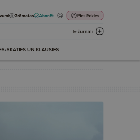
evumi
Grāmatas
Abonēt
Pieslēdzies
E-žurnāli
ES
•
SKATIES UN KLAUSIES