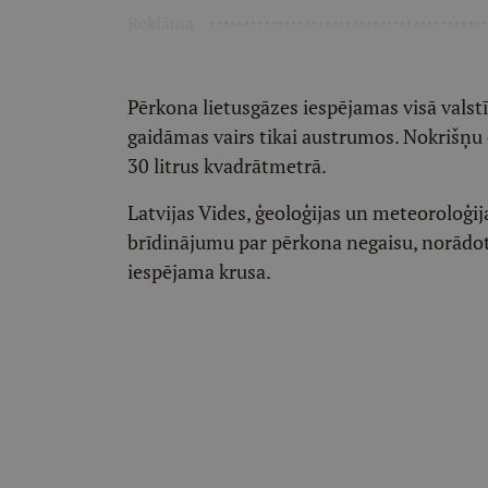
Reklāma
Pērkona lietusgāzes iespējamas visā valstī
gaidāmas vairs tikai austrumos. Nokrišņu
30 litrus kvadrātmetrā.
Latvijas Vides, ģeoloģijas un meteoroloģija
brīdinājumu par pērkona negaisu, norādot
iespējama krusa.