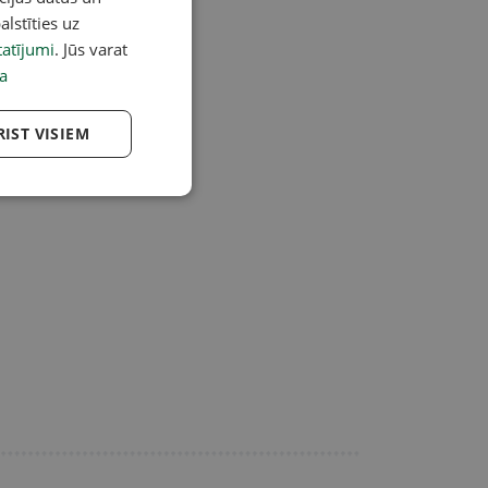
alstīties uz
atījumi
. Jūs varat
a
RIST VISIEM