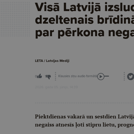
Visā Latvijā izslu
dzeltenais brīdi
par pērkona neg
LETA / Latvijas Mediji
Klausies ziņu audio formātā
0
1
2026. gada 05. jūnijs, 14:39
Piektdienas vakarā un sestdien Latvi
negaiss atnesīs ļoti stipru lietu, progn