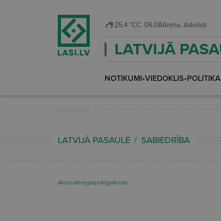
25.4 °C
C. 06.08
Aisma, Askolds
LATVIJĀ PAS
NOTIKUMI
•
VIEDOKLIS
•
POLITIKA
Reklāma
LATVIJĀ PASAULĒ
SABIEDRĪBA
#krusa
#negaiss
#rīga
#vide