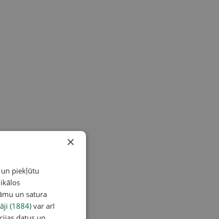
×
 un piekļūtu
ikālos
lāmu un satura
āji (1884)
var arī
cijas datus un