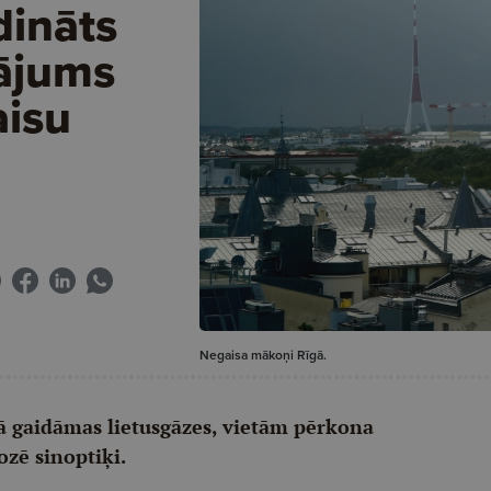
dināts
nājums
aisu
Negaisa mākoņi Rīgā.
jā gaidāmas lietusgāzes, vietām pērkona
ozē sinoptiķi.