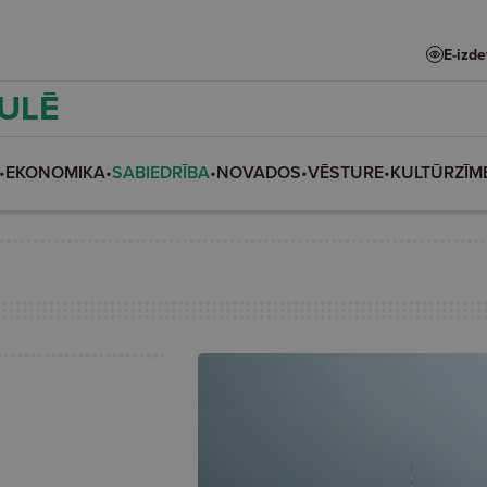
E-izd
AULĒ
•
EKONOMIKA
•
SABIEDRĪBA
•
NOVADOS
•
VĒSTURE
•
KULTŪRZĪM