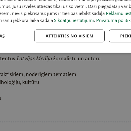
v atlasītu noderīgu, praktisku un aktuālu saturu.
umus. Jūsu izvēles attiecas tikai uz šo vietni. Daži piegādātāji var b
pai
šeit
.
sēm, nevis piekrišanu; jums ir tiesības iebilst sadaļā
Reklāmu iest
rišanu jebkurā laikā sadaļā
Sīkdatņu iestatījumi
.
Privātuma politik
ēļā saņem padziļinātu LASI.LV galvenā redaktora
eresantāko interviju apkopojumu.
AS
ATTEIKTIES NO VISIEM
PIEK
etentus
Latvijas Mediju
žurnālistu un autoru
raktiskiem, noderīgiem tematiem
iholoģiju, kultūru
u