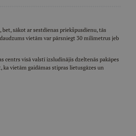
, bet, sākot ar sestdienas priekšpusdienu, tās
 daudzums vietām var pārsniegt 30 milimetrus jeb
s centrs visā valstī izsludinājis dzeltenās pakāpes
, ka vietām gaidāmas stipras lietusgāzes un