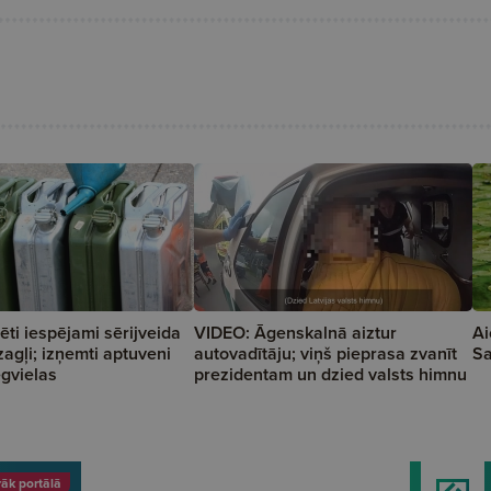
ēti iespējami sērijveida
VIDEO: Āgenskalnā aiztur
Ai
zagļi; izņemti aptuveni
autovadītāju; viņš pieprasa zvanīt
Sa
egvielas
prezidentam un dzied valsts himnu