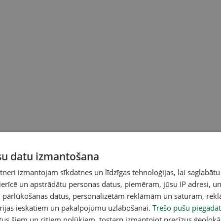
ūsu datu izmantošana
eri izmantojam sīkdatnes un līdzīgas tehnoloģijas, lai saglabātu
 ierīcē un apstrādātu personas datus, piemēram, jūsu IP adresi, un
un pārlūkošanas datus, personalizētām reklāmām un saturam, rek
orijas ieskatiem un pakalpojumu uzlabošanai.
Trešo pušu piegādāt
acebook
,
X
,
Bluesky
,
Draugiem
,
Threads
vai arī
Instagram
.
tus šiem un citiem nolūkiem, tostarp izmantojot precīzus ģeolokā