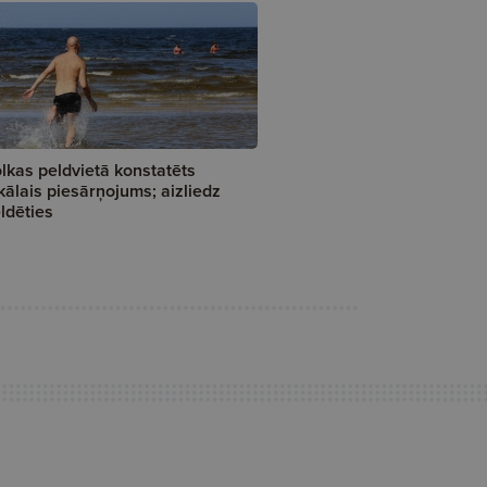
lkas peldvietā konstatēts
kālais piesārņojums; aizliedz
ldēties