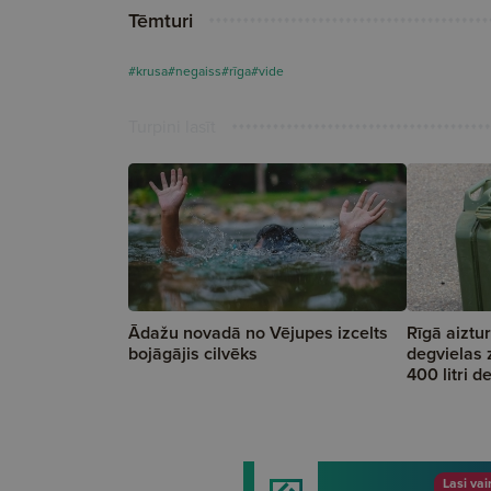
Tēmturi
#krusa
#negaiss
#rīga
#vide
Turpini lasīt
Ādažu novadā no Vējupes izcelts
Rīgā aiztur
bojāgājis cilvēks
degvielas 
400 litri d