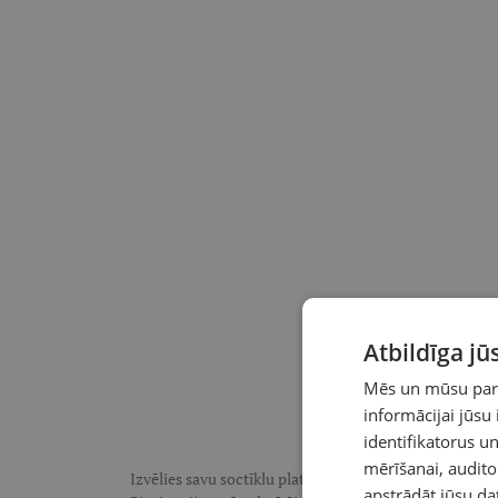
Atbildīga j
Mēs un mūsu partn
informācijai jūsu
identifikatorus 
mērīšanai, audit
Izvēlies savu soctīklu platformu, lai sekotu LASI.LV:
F
apstrādāt jūsu da