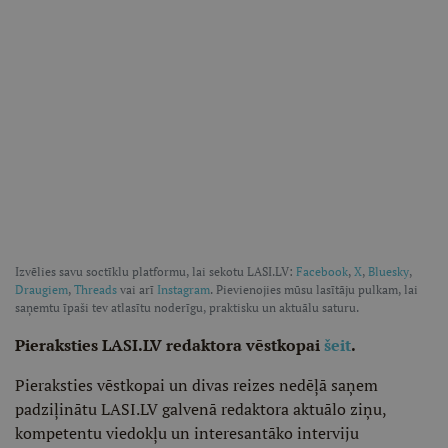
Izvēlies savu soctīklu platformu, lai sekotu LASI.LV:
Facebook
,
X
,
Bluesky
,
Draugiem
,
Threads
vai arī
Instagram
. Pievienojies mūsu lasītāju pulkam, lai
saņemtu īpaši tev atlasītu noderīgu, praktisku un aktuālu saturu.
Pieraksties LASI.LV redaktora vēstkopai
šeit
.
Pieraksties vēstkopai un divas reizes nedēļā saņem
padziļinātu LASI.LV galvenā redaktora aktuālo ziņu,
kompetentu viedokļu un interesantāko interviju