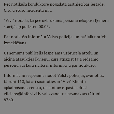
Pēc notikušā konduktore nogādāta ārstniecības iestādē.
Citu cietušo incidentā nav.
"Vivi" norāda, ka pēc uzbrukuma persona izkāpusi Ķemeru
stacijā ap pulksten 00.05.
Par notikušo informēta Valsts policija, un pašlaik notiek
izmeklēšana.
Uzņēmums publicējis iespējamā uzbrucēja attēlu un
aicina atsaukties ikvienu, kurš atpazīst tajā redzamo
personu vai kura rīcībā ir informācija par notikušo.
Informāciju iespējams nodot Valsts policijai, zvanot uz
tālruni 112, kā arī sazinoties ar "Vivi" Klientu
apkalpošanas centru, rakstot uz e-pasta adresi
vilciens@info.vivi.lv vai zvanot uz bezmaksas tālruni
8760.