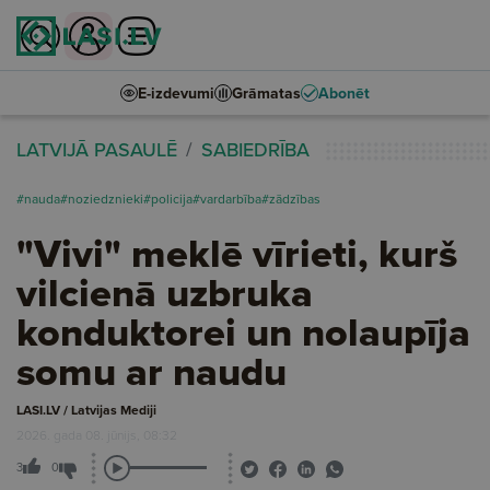
E-izdevumi
Grāmatas
Abonēt
LATVIJĀ PASAULĒ
SABIEDRĪBA
#nauda
#noziedznieki
#policija
#vardarbība
#zādzības
"Vivi" meklē vīrieti, kurš
vilcienā uzbruka
konduktorei un nolaupīja
somu ar naudu
LASI.LV / Latvijas Mediji
2026. gada 08. jūnijs, 08:32
3
0