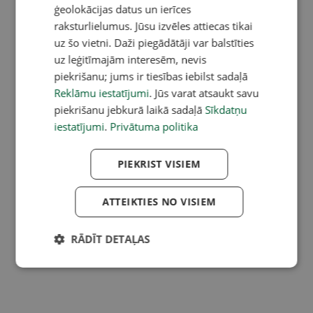
ģeolokācijas datus un ierīces
raksturlielumus. Jūsu izvēles attiecas tikai
uz šo vietni. Daži piegādātāji var balstīties
uz leģitīmajām interesēm, nevis
piekrišanu; jums ir tiesības iebilst sadaļā
Reklāmu iestatījumi
. Jūs varat atsaukt savu
piekrišanu jebkurā laikā sadaļā
Sīkdatņu
iestatījumi
.
Privātuma politika
PIEKRIST VISIEM
ATTEIKTIES NO VISIEM
RĀDĪT DETAĻAS