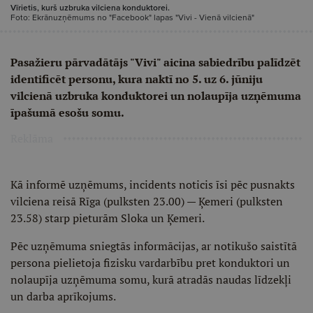
Vīrietis, kurš uzbruka vilciena konduktorei.
Foto: Ekrānuzņēmums no "Facebook" lapas "Vivi - Vienā vilcienā"
Pasažieru pārvadātājs "Vivi" aicina sabiedrību palīdzēt
identificēt personu, kura naktī no 5. uz 6. jūniju
vilcienā uzbruka konduktorei un nolaupīja uzņēmuma
īpašumā esošu somu.
Reklāma
Kā informē uzņēmums, incidents noticis īsi pēc pusnakts
vilciena reisā Rīga (pulksten 23.00) — Ķemeri (pulksten
23.58) starp pieturām Sloka un Ķemeri.
Pēc uzņēmuma sniegtās informācijas, ar notikušo saistītā
persona pielietoja fizisku vardarbību pret konduktori un
nolaupīja uzņēmuma somu, kurā atradās naudas līdzekļi
un darba aprīkojums.