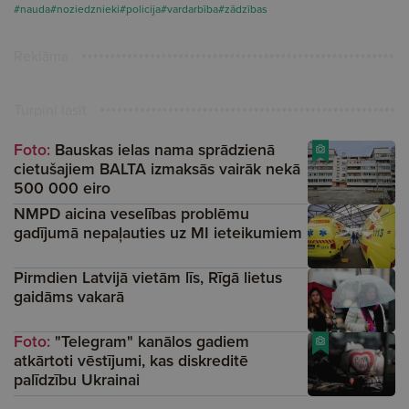
#nauda
#noziedznieki
#policija
#vardarbība
#zādzības
Reklāma
Turpini lasīt
Foto:
Bauskas ielas nama sprādzienā
cietušajiem BALTA izmaksās vairāk nekā
500 000 eiro
NMPD aicina veselības problēmu
gadījumā nepaļauties uz MI ieteikumiem
Pirmdien Latvijā vietām līs, Rīgā lietus
gaidāms vakarā
Foto:
"Telegram" kanālos gadiem
atkārtoti vēstījumi, kas diskreditē
palīdzību Ukrainai