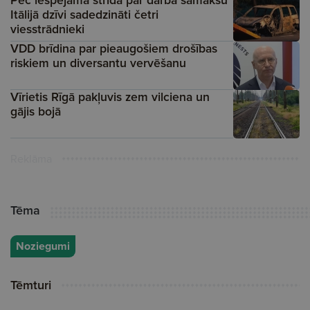
Pēc iespējama strīda par darba samaksu
Itālijā dzīvi sadedzināti četri
viesstrādnieki
VDD brīdina par pieaugošiem drošības
riskiem un diversantu vervēšanu
Vīrietis Rīgā pakļuvis zem vilciena un
gājis bojā
Reklāma
Tēma
Noziegumi
Tēmturi