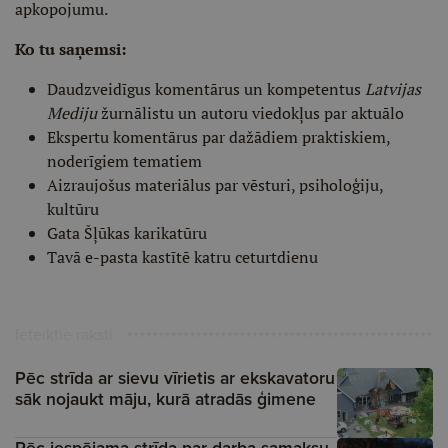
apkopojumu.
Ko tu saņemsi:
Daudzveidīgus komentārus un kompetentus
Latvijas
Mediju
žurnālistu un autoru viedokļus par aktuālo
Ekspertu komentārus par dažādiem praktiskiem,
noderīgiem tematiem
Aizraujošus materiālus par vēsturi, psiholoģiju,
kultūru
Gata Šļūkas karikatūru
Tavā e-pasta kastītē katru ceturtdienu
Ieteiktie raksti
Pēc strīda ar sievu vīrietis ar ekskavatoru
sāk nojaukt māju, kurā atradās ģimene