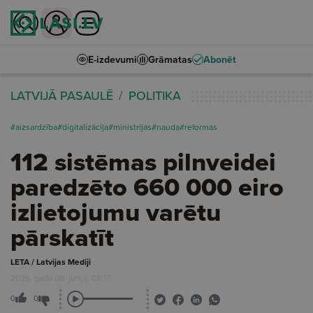
E-izdevumi
Grāmatas
Abonēt
LATVIJĀ PASAULĒ
POLITIKA
#aizsardzība
#digitalizācija
#ministrijas
#nauda
#reformas
112 sistēmas pilnveidei
paredzēto 660 000 eiro
izlietojumu varētu
pārskatīt
LETA / Latvijas Mediji
2026. gada 08. jūnijs, 08:17
0
0