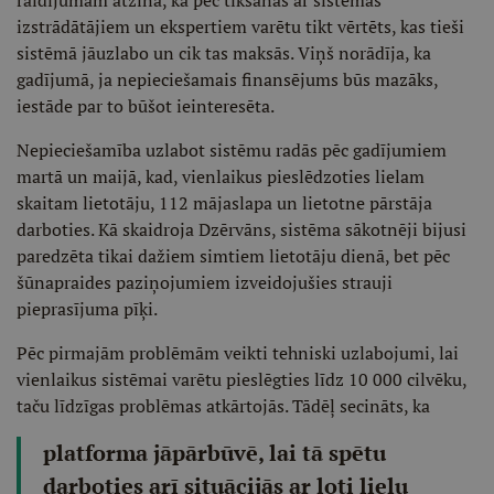
raidījumam atzina, ka pēc tikšanās ar sistēmas
izstrādātājiem un ekspertiem varētu tikt vērtēts, kas tieši
sistēmā jāuzlabo un cik tas maksās. Viņš norādīja, ka
gadījumā, ja nepieciešamais finansējums būs mazāks,
iestāde par to būšot ieinteresēta.
Nepieciešamība uzlabot sistēmu radās pēc gadījumiem
martā un maijā, kad, vienlaikus pieslēdzoties lielam
skaitam lietotāju, 112 mājaslapa un lietotne pārstāja
darboties. Kā skaidroja Dzērvāns, sistēma sākotnēji bijusi
paredzēta tikai dažiem simtiem lietotāju dienā, bet pēc
šūnapraides paziņojumiem izveidojušies strauji
pieprasījuma pīķi.
Pēc pirmajām problēmām veikti tehniski uzlabojumi, lai
vienlaikus sistēmai varētu pieslēgties līdz 10 000 cilvēku,
taču līdzīgas problēmas atkārtojās. Tādēļ secināts, ka
platforma jāpārbūvē, lai tā spētu
darboties arī situācijās ar ļoti lielu