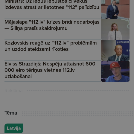
Ministrs: Uz ledus iepūstos cilvēkus
izdevās atrast ar lietotnes "112" palīdzību
Mājaslapa "112.lv" krīzes brīdī nedarbojas
— Siliņa prasīs skaidrojumu
Kozlovskis reaģē uz “112.lv” problēmām
un uzdod steidzami rīkoties
Elviss Strazdiņš: Nespēju attaisnot 600
000 eiro tēriņus vietnes 112.lv
uzlabošanai
Reklāma
Tēma
Latvijā