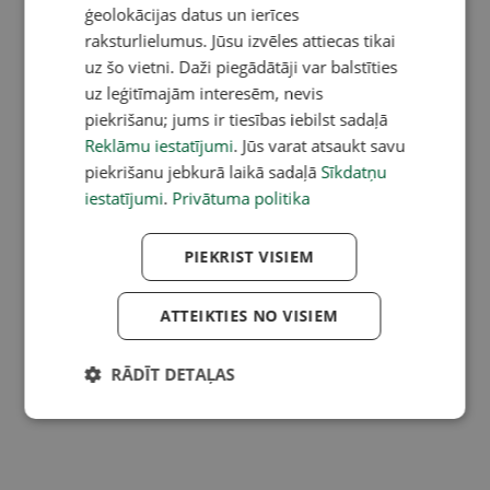
ģeolokācijas datus un ierīces
raksturlielumus. Jūsu izvēles attiecas tikai
uz šo vietni. Daži piegādātāji var balstīties
uz leģitīmajām interesēm, nevis
piekrišanu; jums ir tiesības iebilst sadaļā
Reklāmu iestatījumi
. Jūs varat atsaukt savu
piekrišanu jebkurā laikā sadaļā
Sīkdatņu
iestatījumi
.
Privātuma politika
PIEKRIST VISIEM
ATTEIKTIES NO VISIEM
RĀDĪT DETAĻAS