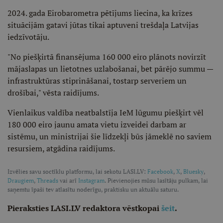
2024. gada Eirobarometra pētījums liecina, ka krīzes
situācijām gatavi jūtas tikai aptuveni trešdaļa Latvijas
iedzīvotāju.
"No piešķirtā finansējuma 160 000 eiro plānots novirzīt
mājaslapas un lietotnes uzlabošanai, bet pārējo summu —
infrastruktūras stiprināšanai, tostarp serveriem un
drošībai," vēsta raidījums.
Vienlaikus valdība neatbalstīja IeM lūgumu piešķirt vēl
180 000 eiro jaunu amata vietu izveidei darbam ar
sistēmu, un ministrijai šie līdzekļi būs jāmeklē no saviem
resursiem, atgādina raidījums.
Izvēlies savu soctīklu platformu, lai sekotu LASI.LV:
Facebook
,
X
,
Bluesky
,
Draugiem
,
Threads
vai arī
Instagram
. Pievienojies mūsu lasītāju pulkam, lai
saņemtu īpaši tev atlasītu noderīgu, praktisku un aktuālu saturu.
Pieraksties LASI.LV redaktora vēstkopai
šeit
.