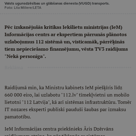
Valsts ugunsdzēsības un glābšanas dienesta (VUGD) transports.
Foto: Lita Millere/LETA
Pēc izskanējušās kritikas Iekšlietu ministrijas (IeM)
Informācijas centrs ar ekspertiem pārrunās plānotos
uzlabojumus 112 sistēmā un, visticamāk, pārrēķinās
tiem nepieciešamo finansējumu, vēsta TV3 raidījums
"Nekā personīga".
Reklāma
Raidījumā min, ka Ministru kabinets IeM piešķīris līdz
660 000 eiro, lai uzlabotu "112.lv" tīmekļvietni un mobilo
lietotni "112 Latvija", kā arī sistēmas infrastruktūru. Tomēr
IT nozares eksperti publiski pauduši šaubas par izmaksu
pamatotību.
IeM Informācijas centra priekšnieks Āris Dzērvāns