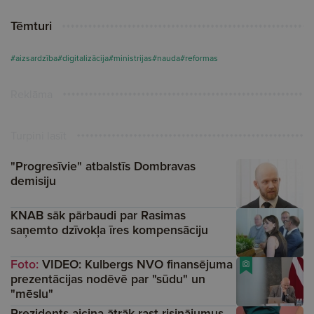
Tēmturi
#aizsardzība
#digitalizācija
#ministrijas
#nauda
#reformas
Reklāma
Turpini lasīt
"Progresīvie" atbalstīs Dombravas
demisiju
KNAB sāk pārbaudi par Rasimas
saņemto dzīvokļa īres kompensāciju
Foto:
VIDEO: Kulbergs NVO finansējuma
prezentācijas nodēvē par "sūdu" un
"mēslu"
Prezidents aicina ātrāk rast risinājumus