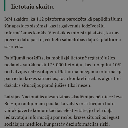
lietotāju skaitu.
IeM skaidro, ka 112 platforma paredzēta kā papildinājums
šūnapraides sistēmai, kas ir galvenais iedzīvotāju
informēšanas kanāls. Vienlaikus ministrijā atzīst, ka nav
precīzu datu par to, cik lielu sabiedrības daļu šī platforma
sasniedz.
Raidījumā norādīts, ka mobilajā lietotnē reģistrējušies
nedaudz vairāk nekā 175 000 lietotāju, kas ir nepilni 10%
no Latvijas iedzīvotājiem. Platformā pieejama informācija
par rīcību krīzes situācijās, taču konkrēti rīcības algoritmi
dažādās situācijās parādījušies tikai nesen.
Latvijas Nacionālās aizsardzības akadēmijas pētniece Ieva
Bērziņa raidījumam pauda, ka valsts institūcijām būtu
vairāk jāvērtē komunikācijas efektivitāte, jo liela daļa
iedzīvotāju informāciju par rīcību krīzes situācijās iegūst
sociālajos medijos, kur pastāv dezinformācijas riski.