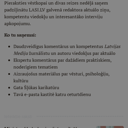
Pieraksties vēstkopai un divas reizes nedēļā saņem
padziļinātu LASI.LV galvenā redaktora aktuālo ziņu,
kompetentu viedokļu un interesantāko interviju
apkopojumu.
Ko tu saņemsi:
Daudzveidīgus komentārus un kompetentus
Latvijas
Mediju
žurnālistu un autoru viedokļus par aktuālo
Ekspertu komentārus par dažādiem praktiskiem,
noderīgiem tematiem
Aizraujošus materiālus par vēsturi, psiholoģiju,
kultūru
Gata Šļūkas karikatūru
Tavā e-pasta kastītē katru ceturtdienu
Ieteiktie raksti