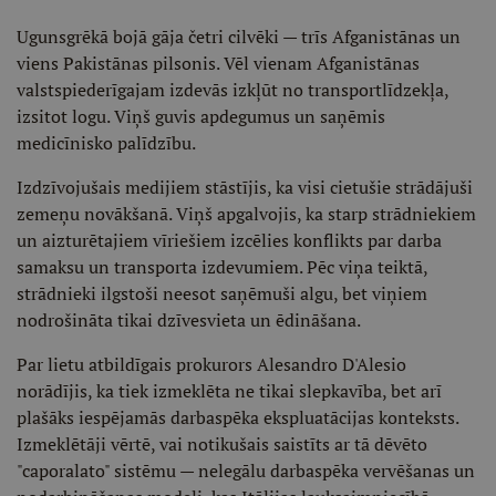
Ugunsgrēkā bojā gāja četri cilvēki — trīs Afganistānas un
viens Pakistānas pilsonis. Vēl vienam Afganistānas
valstspiederīgajam izdevās izkļūt no transportlīdzekļa,
izsitot logu. Viņš guvis apdegumus un saņēmis
medicīnisko palīdzību.
Izdzīvojušais medijiem stāstījis, ka visi cietušie strādājuši
zemeņu novākšanā. Viņš apgalvojis, ka starp strādniekiem
un aizturētajiem vīriešiem izcēlies konflikts par darba
samaksu un transporta izdevumiem. Pēc viņa teiktā,
strādnieki ilgstoši neesot saņēmuši algu, bet viņiem
nodrošināta tikai dzīvesvieta un ēdināšana.
Par lietu atbildīgais prokurors Alesandro D'Alesio
norādījis, ka tiek izmeklēta ne tikai slepkavība, bet arī
plašāks iespējamās darbaspēka ekspluatācijas konteksts.
Izmeklētāji vērtē, vai notikušais saistīts ar tā dēvēto
"caporalato" sistēmu — nelegālu darbaspēka vervēšanas un