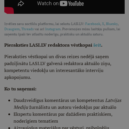
Izvēlies savu soctīklu platformu, lai sekotu LASI.LV:
Facebook
,
X
,
Bluesky
,
Draugiem
,
Threads
vai arī
Instagram
. Pievienojies mūsu lasītāju pulkam, lai
saņemtu īpaši tev atlasītu noderīgu, praktisku un aktuālu saturu.
Pieraksties LASI.LV redaktora vēstkopai
šeit
.
Pieraksties vēstkopai un divas reizes nedēļā saņem
padziļinātu LASI.LV galvenā redaktora aktuālo ziņu,
kompetentu viedokļu un interesantāko interviju
apkopojumu.
Ko tu saņemsi:
Daudzveidīgus komentārus un kompetentus
Latvijas
Mediju
žurnālistu un autoru viedokļus par aktuālo
Ekspertu komentārus par dažādiem praktiskiem,
noderīgiem tematiem
Aizraujošus materiālus par vēsturi, psiholoģiju,