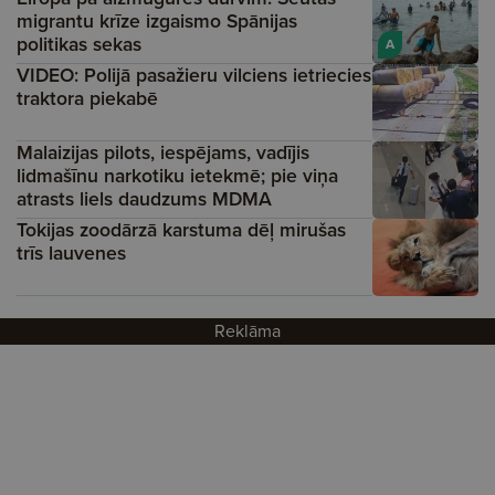
migrantu krīze izgaismo Spānijas
politikas sekas
A
VIDEO: Polijā pasažieru vilciens ietriecies
traktora piekabē
Malaizijas pilots, iespējams, vadījis
lidmašīnu narkotiku ietekmē; pie viņa
atrasts liels daudzums MDMA
Tokijas zoodārzā karstuma dēļ mirušas
trīs lauvenes
Reklāma