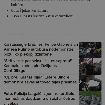
kultūru
Gata Šļūkas karikatūru
Tavā e-pasta kastītē katru ceturtdienu
Ieteiktie raksti
Karstasinīgie brazīlieši Felipe Gabriels un
Vanesa Rufino autobusā nodemonstrē
pozu, ko piekopj dzimtenē
"Šeit viss ir par seksu, cik es saprotu!"
Kambalu izbrīna piedāvājums
Centrāltirgū
"Oj, b*e! Kas tas bija?" Estere Bindre
demonstrē savas autovadītājas prasmes
Foto: Policija Latgalē izņem rekordlielu
marihuānas daudzumu un aiztur četrus
cilvēkus