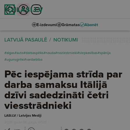
E-izdevumi
Grāmatas
Abonēt
LATVIJĀ PASAULĒ
NOTIKUMI
#algas
#auto
#darbaspēks
#nauda
#noziedznieki
#slepkavības
#spānija
#ugunsgrēki
#vardarbība
Pēc iespējama strīda par
darba samaksu Itālijā
dzīvi sadedzināti četri
viesstrādnieki
LASI.LV / Latvijas Mediji
2026. gada 06. jūnijs, 07:00