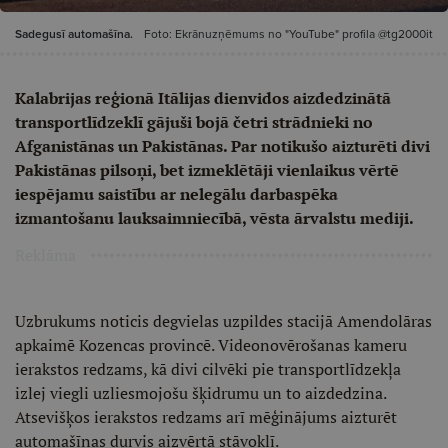
Sadegusī automašīna.
Foto: Ekrānuzņēmums no "YouTube" profila @tg2000it
Kalabrijas reģionā Itālijas dienvidos aizdedzinātā
transportlīdzeklī gājuši bojā četri strādnieki no
Afganistānas un Pakistānas. Par notikušo aizturēti divi
Pakistānas pilsoņi, bet izmeklētāji vienlaikus vērtē
iespējamu saistību ar nelegālu darbaspēka
izmantošanu lauksaimniecībā, vēsta ārvalstu mediji.
Reklāma
Uzbrukums noticis degvielas uzpildes stacijā Amendolāras
apkaimē Kozencas provincē. Videonovērošanas kameru
ierakstos redzams, kā divi cilvēki pie transportlīdzekļa
izlej viegli uzliesmojošu šķidrumu un to aizdedzina.
Atsevišķos ierakstos redzams arī mēģinājums aizturēt
automašīnas durvis aizvērtā stāvoklī.