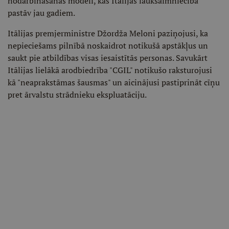
nodarbināšanas modeli, kas Itālijas lauksaimniecībā
pastāv jau gadiem.
Itālijas premjerministre Džordža Meloni paziņojusi, ka
nepieciešams pilnībā noskaidrot notikušā apstākļus un
saukt pie atbildības visas iesaistītās personas. Savukārt
Itālijas lielākā arodbiedrība "CGIL" notikušo raksturojusi
kā "neaprakstāmas šausmas" un aicinājusi pastiprināt cīņu
pret ārvalstu strādnieku ekspluatāciju.