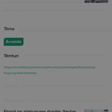
Reklāma
Tēma
Ārvalstīs
Tēmturi
#algas
#auto
#darbaspēks
#nauda
#noziedznieki
#slepkavības
#spānija
#ugunsgrēki
#vardarbība
Reklāma
Turpini lasīt
Eiropā pa aizmugures durvīm: Seutas