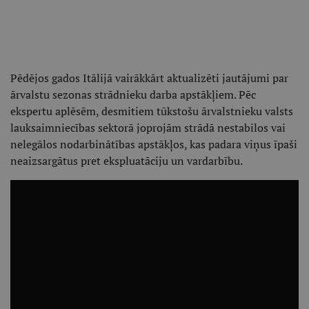
Pēdējos gados Itālijā vairākkārt aktualizēti jautājumi par
ārvalstu sezonas strādnieku darba apstākļiem. Pēc
ekspertu aplēsēm, desmitiem tūkstošu ārvalstnieku valsts
lauksaimniecības sektorā joprojām strādā nestabilos vai
nelegālos nodarbinātības apstākļos, kas padara viņus īpaši
neaizsargātus pret ekspluatāciju un vardarbību.