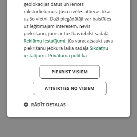
ģeolokācijas datus un ierīces
raksturlielumus. Jūsu izvēles attiecas tikai
uz šo vietni. Daži piegādātāji var balstīties
uz leģitīmajām interesēm, nevis
piekrišanu; jums ir tiesības iebilst sadaļā
Reklāmu iestatījumi
. Jūs varat atsaukt savu
piekrišanu jebkurā laikā sadaļā
Sīkdatņu
iestatījumi
.
Privātuma politika
PIEKRIST VISIEM
ATTEIKTIES NO VISIEM
RĀDĪT DETAĻAS