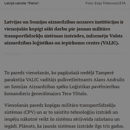
Latvijā ražotās "Patria".
Foto: Evija Trifanova/LETA
Latvijas un Somijas aizsardzības nozares institūcijas ir
vienojušās kopīgi sākt darbu pie jaunas militāro
transportlīdzekļu sistēmas izstrādes, informēja Valsts
aizsardzības loģistikas un iepirkumu centrs (VALIC).
Reklāma
To paredz vienošanās, ko pagājušajā nedēļā Tamperē
parakstīja VALIC vadītājs pulkvežleitnants Alans Andrulis
un Somijas Aizsardzības spēku Loģistikas pavēlniecības
komandieris ģenerālmajors Tero Ylitalo.
Vienošanās paredz kopīgas militāro transportlīdzekļu
sistēmas (CPV) un ar to saistīto tehnoloģiju izstrādi un
iespēju nākotnē veikt šo sistēmu sērijveida ražošanu un
iegādi. Plānots, ka jaunās sistēmas izstrāde ilgs trīs gadus.