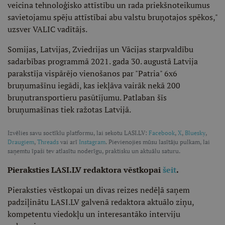
veicina tehnoloģisko attīstību un rada priekšnoteikumus
savietojamu spēju attīstībai abu valstu bruņotajos spēkos,"
uzsver VALIC vadītājs.
Somijas, Latvijas, Zviedrijas un Vācijas starpvaldību
sadarbības programmā 2021. gada 30. augustā Latvija
parakstīja vispārējo vienošanos par "Patria" 6x6
bruņumašīnu iegādi, kas iekļāva vairāk nekā 200
bruņutransportieru pasūtījumu. Patlaban šīs
bruņumašīnas tiek ražotas Latvijā.
Izvēlies savu soctīklu platformu, lai sekotu LASI.LV:
Facebook
,
X
,
Bluesky
,
Draugiem
,
Threads
vai arī
Instagram
. Pievienojies mūsu lasītāju pulkam, lai
saņemtu īpaši tev atlasītu noderīgu, praktisku un aktuālu saturu.
Pieraksties LASI.LV redaktora vēstkopai
šeit
.
Pieraksties vēstkopai un divas reizes nedēļā saņem
padziļinātu LASI.LV galvenā redaktora aktuālo ziņu,
kompetentu viedokļu un interesantāko interviju