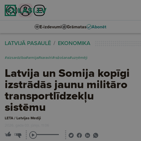
E-izdevumi
Grāmatas
Abonēt
LATVIJĀ PASAULĒ
EKONOMIKA
#aizsardzība
#armija
#karavīri
#ražošana
#uzņēmēji
Latvija un Somija kopīgi
izstrādās jaunu militāro
transportlīdzekļu
sistēmu
LETA / Latvijas Mediji
2026. gada 03. jūnijs, 11:06
1
0