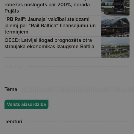
robežas noslogots par 200%, norāda
Pujāts
"RB Rail": Jaunajai valdībai steidzami
jālemj par "Rail Baltica" finansējumu un
termiņiem
OECD: Latvijai šogad prognozēta otra
straujākā ekonomikas izaugsme Baltijā
Reklāma
Tēma
Valsts aizsardzība
Tēmturi