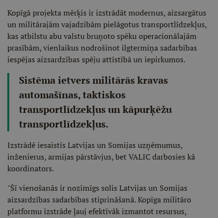
Kopīgā projekta mērķis ir izstrādāt modernus, aizsargātus
un militārajām vajadzībām pielāgotus transportlīdzekļus,
kas atbilstu abu valstu bruņoto spēku operacionālajām
prasībām, vienlaikus nodrošinot ilgtermiņa sadarbības
iespējas aizsardzības spēju attīstībā un iepirkumos.
Sistēma ietvers militārās kravas
automašīnas, taktiskos
transportlīdzekļus un kāpurķēžu
transportlīdzekļus.
Izstrādē iesaistīs Latvijas un Somijas uzņēmumus,
inženierus, armijas pārstāvjus, bet VALIC darbosies kā
koordinators.
"Šī vienošanās ir nozīmīgs solis Latvijas un Somijas
aizsardzības sadarbības stiprināšanā. Kopīga militāro
platformu izstrāde ļauj efektīvāk izmantot resursus,