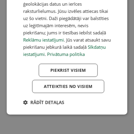
ģeolokācijas datus un ierīces
raksturlielumus. Jūsu izvēles attiecas tikai
uz šo vietni. Daži piegādātāji var balstīties
uz leģitīmajām interesēm, nevis
piekrišanu; jums ir tiesības iebilst sadaļā
Reklāmu iestatījumi
. Jūs varat atsaukt savu
piekrišanu jebkurā laikā sadaļā
Sīkdatņu
iestatījumi
.
Privātuma politika
PIEKRIST VISIEM
ATTEIKTIES NO VISIEM
RĀDĪT DETAĻAS