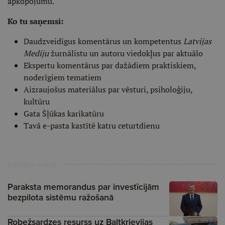
apkopojumu.
Ko tu saņemsi:
Daudzveidīgus komentārus un kompetentus
Latvijas
Mediju
žurnālistu un autoru viedokļus par aktuālo
Ekspertu komentārus par dažādiem praktiskiem,
noderīgiem tematiem
Aizraujošus materiālus par vēsturi, psiholoģiju,
kultūru
Gata Šļūkas karikatūru
Tavā e-pasta kastītē katru ceturtdienu
Ieteiktie raksti
Paraksta memorandus par investīcijām
bezpilota sistēmu ražošanā
Robežsardzes resurss uz Baltkrievijas