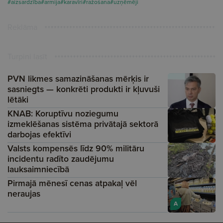
#aizsardzība
#armija
#karavīri
#ražošana
#uzņēmēji
Reklāma
Turpini lasīt
PVN likmes samazināšanas mērķis ir
sasniegts — konkrēti produkti ir kļuvuši
lētāki
KNAB: Koruptīvu noziegumu
izmeklēšanas sistēma privātajā sektorā
darbojas efektīvi
Valsts kompensēs līdz 90% militāru
incidentu radīto zaudējumu
lauksaimniecībā
Pirmajā mēnesī cenas atpakaļ vēl
neraujas
A