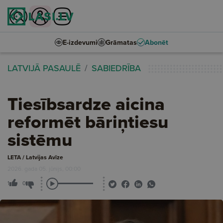
E-izdevumi
Grāmatas
Abonēt
LATVIJĀ PASAULĒ
SABIEDRĪBA
Tiesībsardze aicina
reformēt bāriņtiesu
sistēmu
LETA / Latvijas Avīze
2026. gada 05. jūnijs, 00:00
1
0