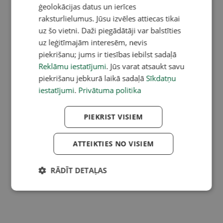
ģeolokācijas datus un ierīces
raksturlielumus. Jūsu izvēles attiecas tikai
uz šo vietni. Daži piegādātāji var balstīties
uz leģitīmajām interesēm, nevis
piekrišanu; jums ir tiesības iebilst sadaļā
Reklāmu iestatījumi
. Jūs varat atsaukt savu
piekrišanu jebkurā laikā sadaļā
Sīkdatņu
iestatījumi
.
Privātuma politika
PIEKRIST VISIEM
ATTEIKTIES NO VISIEM
RĀDĪT DETAĻAS