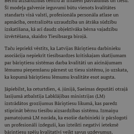
Bērnu aizsardzības centru ar filiālēm pašvaldībās un tiesu.
Šī modeļa galvenie ieguvumi būtu vienots kvalitātes
standarts visā valstī, profesionāla personāla atlase un
apmācība, centralizēta uzraudzība un ātrāka sūdzību
izskatīšana, kā arī daudz objektīvāka bērna vajadzību
izvērtēšana, skaidro Tiesībsarga birojā.
Taču iepriekš vēstīts, ka Latvijas Bāriņtiesu darbinieku
asociācija nepiekrīt tiesībsardzes kritiskajam skatījumam
par bāriņtiesu sistēmas darba kvalitāti un aicinājumam
lēmumu pieņemšanu pārnest uz tiesu sistēmu, jo uzskata,
ka kopumā bāriņtiesu lēmumu kvalitāte esot augsta.
Jāpiebilst, ka ceturtdien, 4. jūnijā, Saeimas deputāti otrajā
lasījumā atbalstīja Labklājības ministrijas (LM)
izstrādātos grozījumus Bāriņtiesu likumā, kas paredz
stiprināt bērnu tiesību aizsardzības sistēmu. Izmaiņu
pamatojumā LM norāda, ka esošie darbinieki ir pārslogoti
un profesionāli izdeguši, kas izteikti negatīvi ietekmē
bāriņtiesu spēju kvalitatīvi veikt savus uzdevumus.