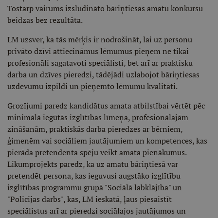
Tostarp vairums izsludināto bāriņtiesas amatu konkursu
beidzas bez rezultāta.
LM uzsver, ka tās mērķis ir nodrošināt, lai uz personu
privāto dzīvi attiecināmus lēmumus pieņem ne tikai
profesionāli sagatavoti speciālisti, bet arī ar praktisku
darba un dzīves pieredzi, tādējādi uzlabojot bāriņtiesas
uzdevumu izpildi un pieņemto lēmumu kvalitāti.
Grozījumi paredz kandidātus amata atbilstībai vērtēt pēc
minimālā iegūtās izglītības līmeņa, profesionālajām
zināšanām, praktiskās darba pieredzes ar bērniem,
ģimenēm vai sociāliem jautājumiem un kompetences, kas
pierāda pretendenta spēju veikt amata pienākumus.
Likumprojekts paredz, ka uz amatu bāriņtiesā var
pretendēt persona, kas ieguvusi augstāko izglītību
izglītības programmu grupā "Sociālā labklājība" un
"Policijas darbs", kas, LM ieskatā, ļaus piesaistīt
speciālistus arī ar pieredzi sociālajos jautājumos un