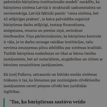
pašreizējo bāriņtiesu institucionālo modeli" norādīts, ka
bāriņtiesu sistēma Latvijā ir strukturāli sadrumstalota un
nevienmērīga. Latvijā faktiski pastāv "viena sistēma, bet
42 atšķirīgas prakses", jo katra pašvaldība organizē
bāriņtiesas darbu atšķirīgi, tostarp finansējuma,
atalgojuma, resursu un pieejas ziņā, secinājusi
tiesībsardze. Viņa pārliecinājusies, ka bāriņtiesu kontrole
ir vāja, jo to darbu uzrauga vairākas institūcijas, taču
neviena neuzņemas pilnu atbildību par sistēmas kvalitāti.
Turklāt bāriņtiesa nodarbojas ne tikai ar bērnu tiesību
jautājumiem, bet arī notariāliem, aizgādnības un citiem ar
bērniem nesaistītiem jautājumiem.
Kā izceļ Palkova, satraucošs un būtisks esošās sistēmas
trūkums ir tas, ka lēmumus par nozīmīgiem cilvēktiesību
jautājumiem nereti pieņem cilvēki bez juridiskās
izglītības.
"Tas, ka bāriņtiesas sastāvu veido