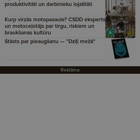
produktivitāti un darbinieku lojalitāti
Kurp virzās motopasaule? CSDD eksperts
un motoceļotājs par tirgu, riskiem un
braukšanas kultūru
A
Stāsts par pieaugšanu — "Dziļi mežā"
Reklāma