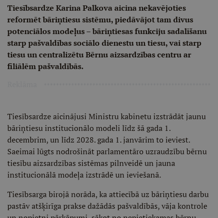
Tiesībsardze Karina Palkova aicina nekavējoties
reformēt bāriņtiesu sistēmu, piedāvājot tam divus
potenciālos modeļus – bāriņtiesas funkciju sadalīšanu
starp pašvaldības sociālo dienestu un tiesu, vai starp
tiesu un centralizētu Bērnu aizsardzības centru ar
filiālēm pašvaldībās.
Reklāma
Tiesībsardze aicinājusi Ministru kabinetu izstrādāt jaunu
bāriņtiesu institucionālo modeli līdz šā gada 1.
decembrim, un līdz 2028. gada 1. janvārim to ieviest.
Saeimai lūgts nodrošināt parlamentāro uzraudzību bērnu
tiesību aizsardzības sistēmas pilnveidē un jauna
institucionālā modeļa izstrādē un ieviešanā.
Tiesībsarga birojā norāda, ka attiecībā uz bāriņtiesu darbu
pastāv atšķirīga prakse dažādās pašvaldībās, vāja kontrole
un nopietni pārkāpumi, sākot no nepietiekamas bērnu