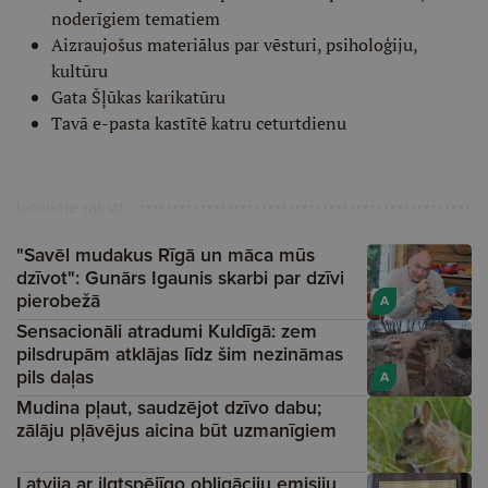
noderīgiem tematiem
Aizraujošus materiālus par vēsturi, psiholoģiju,
kultūru
Gata Šļūkas karikatūru
Tavā e-pasta kastītē katru ceturtdienu
Ieteiktie raksti
"Savēl mudakus Rīgā un māca mūs
dzīvot": Gunārs Igaunis skarbi par dzīvi
pierobežā
A
Sensacionāli atradumi Kuldīgā: zem
pilsdrupām atklājas līdz šim nezināmas
pils daļas
A
Mudina pļaut, saudzējot dzīvo dabu;
zālāju pļāvējus aicina būt uzmanīgiem
Latvija ar ilgtspējīgo obligāciju emisiju