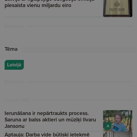
piesaista vienu miljardu eiro
Reklāma
Tēma
Latvijā
Reklāma
Turpini lasīt
Ierunāšana ir nepārtraukts process.
Saruna ar balss aktieri un mūziķi Ilvaru
Jansonu
A
Aptauja: Darba vide būtiski ietekmē