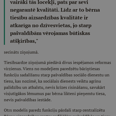
vairāki tās locekļi, pats par sevi
negarantē kvalitāti. Līdz ar to bērna
tiesību aizsardzības kvalitāte ir
atkarīga no dzīvesvietas, jo starp
pašvaldībām vērojamas būtiskas
atšķirības,"
secināts ziņojumā.
Tiesībsardze ziņojumā piedāvā divus iespējamos reformas
virzienus. Viens no modeļiem paredzētu bāriņtiesas
funkciju sadalīšanu starp pašvaldības sociālo dienestu un
tiesu, kas nozīmē, ka sociālais dienests veiktu agrīnu
palīdzību un atbalstu, nevis krīzes risināšanu, savukārt
visjutīgākos lēmumus par bērna likteni pieņemtu tiesa,
nevis pašvaldības iestāde.
Otrs modelis paredz funkciju pārdali starp centralizētu