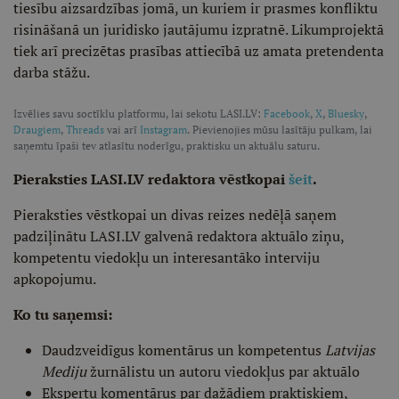
tiesību aizsardzības jomā, un kuriem ir prasmes konfliktu
risināšanā un juridisko jautājumu izpratnē. Likumprojektā
tiek arī precizētas prasības attiecībā uz amata pretendenta
darba stāžu.
Izvēlies savu soctīklu platformu, lai sekotu LASI.LV:
Facebook
,
X
,
Bluesky
,
Draugiem
,
Threads
vai arī
Instagram
. Pievienojies mūsu lasītāju pulkam, lai
saņemtu īpaši tev atlasītu noderīgu, praktisku un aktuālu saturu.
Pieraksties LASI.LV redaktora vēstkopai
šeit
.
Pieraksties vēstkopai un divas reizes nedēļā saņem
padziļinātu LASI.LV galvenā redaktora aktuālo ziņu,
kompetentu viedokļu un interesantāko interviju
apkopojumu.
Ko tu saņemsi:
Daudzveidīgus komentārus un kompetentus
Latvijas
Mediju
žurnālistu un autoru viedokļus par aktuālo
Ekspertu komentārus par dažādiem praktiskiem,