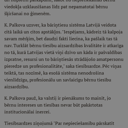
viedokļa uzklausīšanas līdz pat nepamatotai bērnu
šķiršanai no ģimenēm.
K. Palkova uzsver, ka bāriņtiesu sistēma Latvijā veidota
citā laikā un citos apstākļos. "Iespējams, kādreiz tā kalpoja
savam mērķim, bet daudzi fakti liecina, ka pašlaik tas tā
nav. Turklāt bērnu tiesību aizsardzības kvalitāte ir atkarīga
no tā, kurā Latvijas vietā viņi dzīvo un kāda ir pašvaldības
izpratne, resursi un to bāriņtiesās strādājošo amatpersonu
pieredze un profesionalitāte," saka tiesībsardze. Pēc viņas
teiktā, tas nozīmē, ka esošā sistēma nenodrošina
vienlīdzīgu, profesionālu un savlaicīgu bērnu tiesību
aizsardzību.
K. Palkova pauž, ka valstij ir pienākums to mainīt, jo
bērnu intereses un tiesības nevar būt pakārtotas
institucionālai inercei.
Tiesībsardzes ziņojumā "Par nepieciešamību pārskatīt