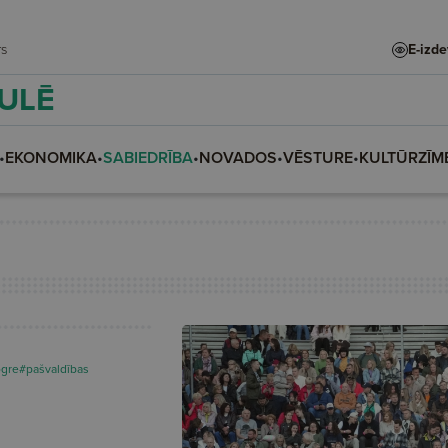
dars
E-izd
AULĒ
•
EKONOMIKA
•
SABIEDRĪBA
•
NOVADOS
•
VĒSTURE
•
KULTŪRZĪM
gre
#pašvaldības