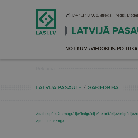
17.4 °C
P. 07.08
Alfrēds, Fredis, Ma
LATVIJĀ PAS
NOTIKUMI
•
VIEDOKLIS
•
POLITIKA
Reklāma
LATVIJĀ PASAULĒ
SABIEDRĪBA
#darbaspēks
#demogrāfija
#imigrācija
#lielbritānija
#migrācija
#o
#pensionāri
#rīga