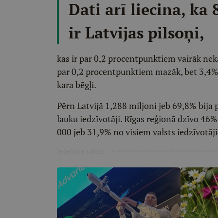
Dati arī liecina, ka
ir Latvijas pilsoņi,
kas ir par 0,2 procentpunktiem vairāk nekā
par 0,2 procentpunktiem mazāk, bet 3,4% i
kara bēgļi.
Pērn Latvijā 1,288 miljoni jeb 69,8% bija 
lauku iedzīvotāji. Rīgas reģionā dzīvo 46%
000 jeb 31,9% no visiem valsts iedzīvotāj
Ieteiktie raksti