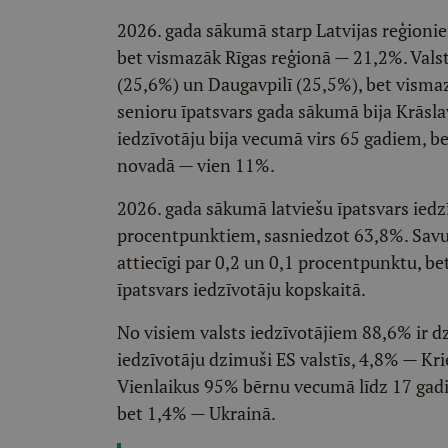
2026. gada sākumā starp Latvijas reģionie
bet vismazāk Rīgas reģionā — 21,2%. Valsts
(25,6%) un Daugavpilī (25,5%), bet vismazā
senioru īpatsvars gada sākumā bija Krāsl
iedzīvotāju bija vecumā virs 65 gadiem, b
novadā — vien 11%.
2026. gada sākumā latviešu īpatsvars iedz
procentpunktiem, sasniedzot 63,8%. Savuk
attiecīgi par 0,2 un 0,1 procentpunktu, be
īpatsvars iedzīvotāju kopskaitā.
No visiem valsts iedzīvotājiem 88,6% ir d
iedzīvotāju dzimuši ES valstīs, 4,8% — Kri
Vienlaikus 95% bērnu vecumā līdz 17 gadi
bet 1,4% — Ukrainā.