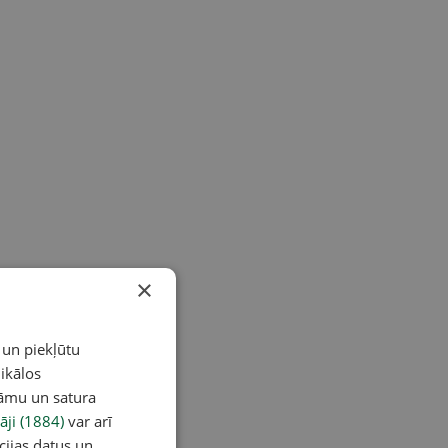
×
 un piekļūtu
ikālos
lāmu un satura
āji (1884)
var arī
cijas datus un