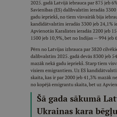
2025. gadā Latvijā iebrauca par 875 jeb 6
Savienības (ES) dalībvalstīm ieradās 3300
gadu iepriekš, no tiem visvairāk bija iebr
kandidātvalstīm ieradās 3300 jeb 24,1% i
Apvienotās Karalistes ieradās 2200 jeb 15
1500 jeb 10,9%, bet no Indijas — 994 jeb 
Pērn no Latvijas izbrauca par 3820 cilvē
dalībvalstīm 2025. gadā devās 8300 jeb 54
mazāk nekā gadu iepriekš. Starp tiem visv
visiem emigrantiem. Uz ES kandidātvalst
skaita, kas ir par 2000 jeb 41,3% mazāk n
no kopējā emigrantu skaita, bet uz Apvien
Šā gada sākumā Latv
Ukrainas kara bēgļu