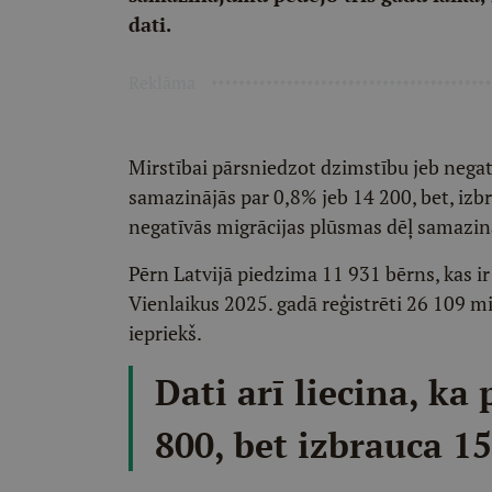
dati.
Reklāma
Mirstībai pārsniedzot dzimstību jeb nega
samazinājās par 0,8% jeb 14 200, bet, izb
negatīvās migrācijas plūsmas dēļ samazin
Pērn Latvijā piedzima 11 931 bērns, kas i
Vienlaikus 2025. gadā reģistrēti 26 109 m
iepriekš.
Dati arī liecina, ka
800, bet izbrauca 15