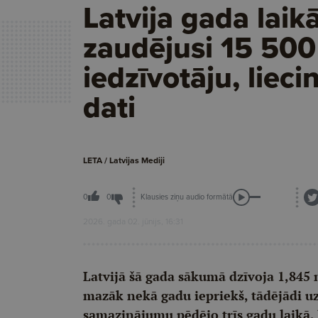
Latvija gada laik
zaudējusi 15 500
iedzīvotāju, liec
dati
LETA / Latvijas Mediji
Klausies ziņu audio formātā
0
0
2026. gada 02. jūnijs, 16:31
Latvijā šā gada sākumā dzīvoja 1,845 m
mazāk nekā gadu iepriekš, tādējādi u
samazinājumu pēdējo trīs gadu laikā, l