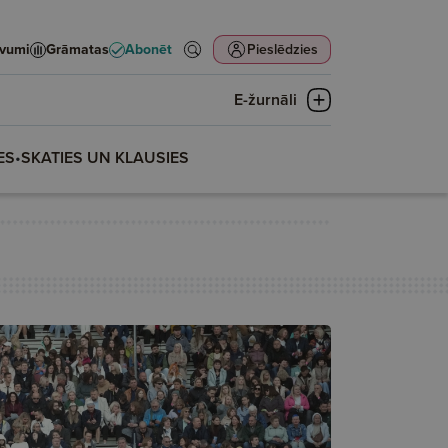
evumi
Grāmatas
Abonēt
Pieslēdzies
E-žurnāli
ES
•
SKATIES UN KLAUSIES