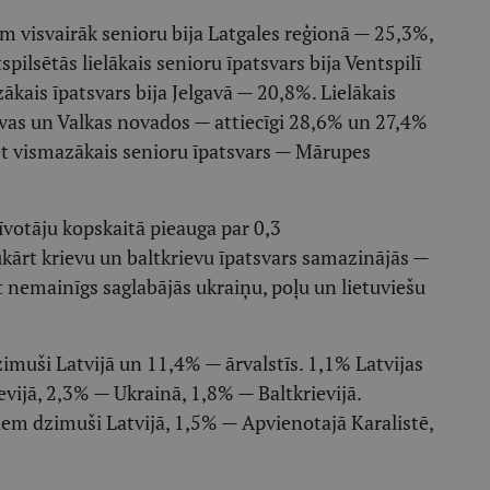
m visvairāk senioru bija Latgales reģionā — 25,3%,
pilsētās lielākais senioru īpatsvars bija Ventspilī
kais īpatsvars bija Jelgavā — 20,8%. Lielākais
avas un Valkas novados — attiecīgi 28,6% un 27,4%
et vismazākais senioru īpatsvars — Mārupes
īvotāju kopskaitā pieauga par 0,3
ārt krievu un baltkrievu īpatsvars samazinājās —
t nemainīgs saglabājās ukraiņu, poļu un lietuviešu
zimuši Latvijā un 11,4% — ārvalstīs. 1,1% Latvijas
evijā, 2,3% — Ukrainā, 1,8% — Baltkrievijā.
em dzimuši Latvijā, 1,5% — Apvienotajā Karalistē,