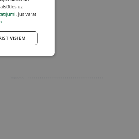
alstīties uz
atījumi
. Jūs varat
a
RIST VISIEM
Reklāma