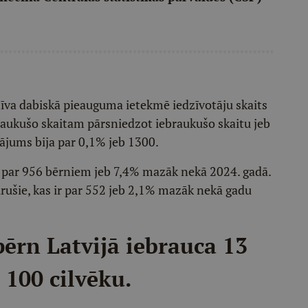
tīva dabiskā pieauguma ietekmē iedzīvotāju skaits
raukušo skaitam pārsniedzot iebraukušo skaitu jeb
ājums bija par 0,1% jeb 1300.
r par 956 bērniem jeb 7,4% mazāk nekā 2024. gadā.
irušie, kas ir par 552 jeb 2,1% mazāk nekā gadu
 pērn Latvijā iebrauca 13
 100 cilvēku.