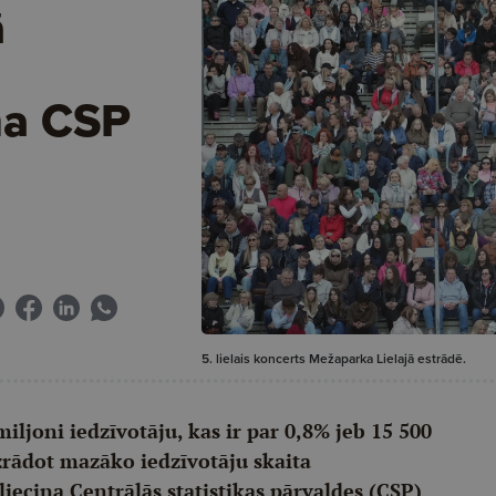
ā
ina CSP
5. lielais koncerts Mežaparka Lielajā estrādē.
iljoni iedzīvotāju, kas ir par 0,8% jeb 15 500
zrādot mazāko iedzīvotāju skaita
iecina Centrālās statistikas pārvaldes (CSP)