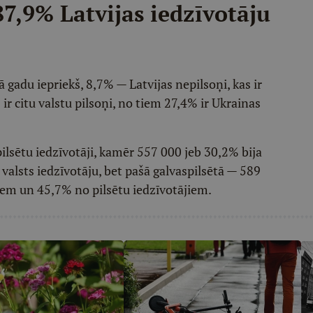
 87,9% Latvijas iedzīvotāju
 gadu iepriekš, 8,7% — Latvijas nepilsoņi, kas ir
r citu valstu pilsoņi, no tiem 27,4% ir Ukrainas
pilsētu iedzīvotāji, kamēr 557 000 jeb 30,2% bija
 valsts iedzīvotāju, bet pašā galvaspilsētā — 589
iem un 45,7% no pilsētu iedzīvotājiem.