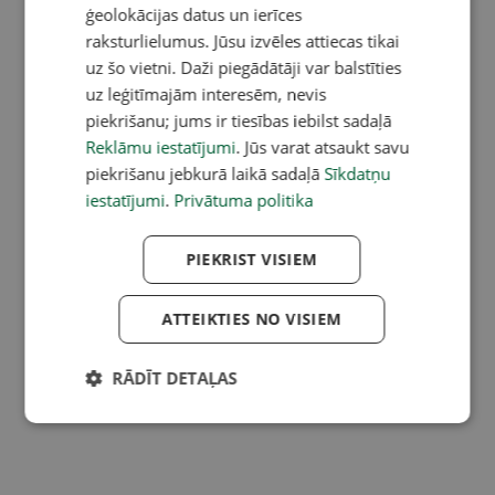
ģeolokācijas datus un ierīces
raksturlielumus. Jūsu izvēles attiecas tikai
uz šo vietni. Daži piegādātāji var balstīties
uz leģitīmajām interesēm, nevis
piekrišanu; jums ir tiesības iebilst sadaļā
Reklāmu iestatījumi
. Jūs varat atsaukt savu
piekrišanu jebkurā laikā sadaļā
Sīkdatņu
iestatījumi
.
Privātuma politika
PIEKRIST VISIEM
ATTEIKTIES NO VISIEM
RĀDĪT DETAĻAS