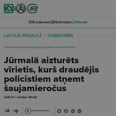
E-izdevumi
Grāmatas
Abonēt
LATVIJĀ PASAULĒ
SABIEDRĪBA
#alkohols
#noziedznieki
#policija
#tiesas
#vardarbība
Jūrmalā aizturēts
vīrietis, kurš draudējis
policistiem atņemt
šaujamieročus
LASI.LV / Latvijas Mediji
2026. gada 03. jūnijs, 14:45
0
0