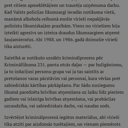
pret citiem apmeklētājiem un traucēja uzņēmuma darbu.
Kad Valsts policijas likumsargi ieradās notikuma vietā,
manāmā alkohola reibumā esošie vīrieši nepakļāvās
policistu likumiskajām prasībām. Viens no vīriešiem bija
izteikti agresīvs un izteica draudus likumsargiem atņemt
šaujamieročus. Abi 1988. un 1986. gadā dzimušie vīrieši
tika aizturēti.
Saistībā ar notikušo uzsākts kriminālprocess pēc
Krimināllikuma 231. panta otrās daļas
—
par huligānismu,
ja to izdarījusi personu grupa vai ja tas saistīts ar
pretošanos varas pārstāvim vai personai, kura vēršas pret
sabiedriskās kārtības pārkāpšanu. Par šādu noziegumu
likumā paredzēta brīvības atņemšana uz laiku līdz pieciem
gadiem vai īslaicīga brīvības atņemšana, vai probācijas
uzraudzība, vai sabiedriskais darbs, vai naudas sods.
Izvērtējot kriminālprocesā iegūtos materiālus, abi vīrieši
tika atzīti par aizdomās turētajiem, un vienam piemērots