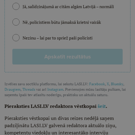
Jā, salīdzinājumā ar citām algām Latvijā – normāli
Nē, policistiem būtu jāmaksā krietni vairāk
Nezinu – lai par to spriež paši policisti
Apskatīt rezultātus
Izvēlies savu soctīklu platformu, lai sekotu LASI.LV:
Facebook
,
X
,
Bluesky
,
Draugiem
,
Threads
vai arī
Instagram
. Pievienojies mūsu lasītāju pulkam, lai
saņemtu īpaši tev atlasītu noderīgu, praktisku un aktuālu saturu.
Pieraksties LASI.LV redaktora vēstkopai
šeit
.
Pieraksties vēstkopai un divas reizes nedēļā saņem
padziļinātu LASI.LV galvenā redaktora aktuālo ziņu,
kompetentu viedokļu un interesantāko interviju