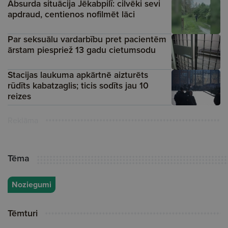
Absurda situācija Jēkabpilī: cilvēki sevi
apdraud, centienos nofilmēt lāci
Par seksuālu vardarbību pret pacientēm
ārstam piespriež 13 gadu cietumsodu
Stacijas laukuma apkārtnē aizturēts
rūdīts kabatzaglis; ticis sodīts jau 10
reizes
Reklāma
Tēma
Noziegumi
Tēmturi