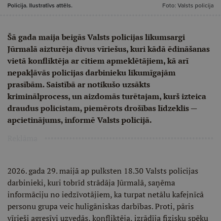
Policija. Ilustratīvs attēls.
Foto: Valsts policija
Šā gada maija beigās Valsts policijas likumsargi
Jūrmalā aizturēja divus vīriešus, kuri kādā ēdināšanas
vietā konfliktēja ar citiem apmeklētājiem, kā arī
nepakļāvās policijas darbinieku likumīgajām
prasībām. Saistībā ar notikušo uzsākts
kriminālprocess, un aizdomās turētajam, kurš izteica
draudus policistam, piemērots drošības līdzeklis —
apcietinājums, informē Valsts policijā.
Reklāma
2026. gada 29. maijā ap pulksten 18.30 Valsts policijas
darbinieki, kuri tobrīd strādāja Jūrmalā, saņēma
informāciju no iedzīvotājiem, ka turpat netālu kafejnīcā
personu grupa veic huligāniskas darbības. Proti, pāris
vīrieši agresīvi uzvedās, konfliktēja, izrādīja fizisku spēku