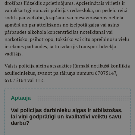
drošības līdzeklis apcietinājums. Apcietinātais vīrietis ir
vairākkārtīgi nonācis policijas redzeslokā, un pēdējo reizi
sodīts par zādzību, krāpšanu vai piesavināšanos nelielā
apmērā un par atteikšanos no izelpotā gaisa vai asins
pārbaudes alkohola koncentrācijas noteikšanai vai
narkotisko, psihotropo, toksisko vai citu apreibinošu vielu
ietekmes pārbaudes, ja to izdarījis transportlīdzekļa
vadītājs.
Valsts policija aicina atsaukties Jūrmalā notikušā konflikta
aculieciniekus, zvanot pa tālruņa numuru 67075147,
67075164 vai 112!
Aptauja
Vai policijas darbinieku algas ir atbilstošas,
lai viņi godprātīgi un kvalitatīvi veiktu savu
darbu?