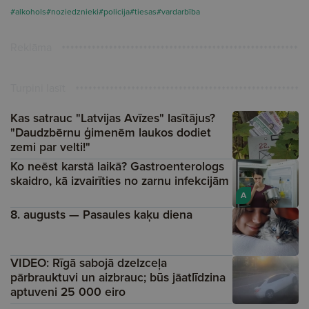
#alkohols
#noziedznieki
#policija
#tiesas
#vardarbība
Reklāma
Turpini lasīt
Kas satrauc "Latvijas Avīzes" lasītājus?
"Daudzbērnu ģimenēm laukos dodiet
zemi par velti!"
Ko neēst karstā laikā? Gastroenterologs
skaidro, kā izvairīties no zarnu infekcijām
A
8. augusts — Pasaules kaķu diena
VIDEO: Rīgā sabojā dzelzceļa
pārbrauktuvi un aizbrauc; būs jāatlīdzina
aptuveni 25 000 eiro