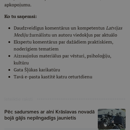
apkopojumu.
Ko tu saņemsi:
Daudzveidīgus komentārus un kompetentus
Latvijas
Mediju
žurnālistu un autoru viedokļus par aktuālo
Ekspertu komentārus par dažādiem praktiskiem,
noderīgiem tematiem
Aizraujošus materiālus par vēsturi, psiholoģiju,
kultūru
Gata Šļūkas karikatūru
Tavā e-pasta kastītē katru ceturtdienu
Ieteiktie raksti
Pēc sadursmes ar alni Krāslavas novadā
bojā gājis nepilngadīgs jaunietis