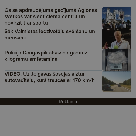
Gaisa apdraudējuma gadījumā Aglonas
svētkos var slēgt ciema centru un
novirzīt transportu
Sāk Valmieras iedzīvotāju svēršanu un
mērīšanu
Policija Daugavpilī atsavina gandrīz
kilogramu amfetamīna
VIDEO: Uz Jelgavas šosejas aiztur
autovadītāju, kurš traucās ar 170 km/h
Reklāma