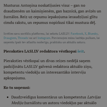
Musturus Antoņina noskatījusies visur – gan no
draudzenēm un kaimiņienēm, gan baznīcā, gan avīzēs un
žurnālos. Reiz uz cepumu iepakojuma ieraudzījusi glītu
cimdu rakstu, un cepumus nopirkusi tikai mustura dēļ.
Izvēlies savu soctīklu platformu, lai sekotu LASI.LV:
Facebook
,
X
,
Bluesky
,
Draugiem
,
Threads
vai arī
Instagram
. Pievienojies mūsu lasītāju pulkam, lai
saņemtu īpaši tev atlasītu noderīgu, praktisku un aktuālu saturu.
Pieraksties LASI.LV redaktora vēstkopai
šeit
.
Pieraksties vēstkopai un divas reizes nedēļā saņem
padziļinātu LASI.LV galvenā redaktora aktuālo ziņu,
kompetentu viedokļu un interesantāko interviju
apkopojumu.
Ko tu saņemsi:
Daudzveidīgus komentārus un kompetentus
Latvijas
Mediju
žurnālistu un autoru viedokļus par aktuālo