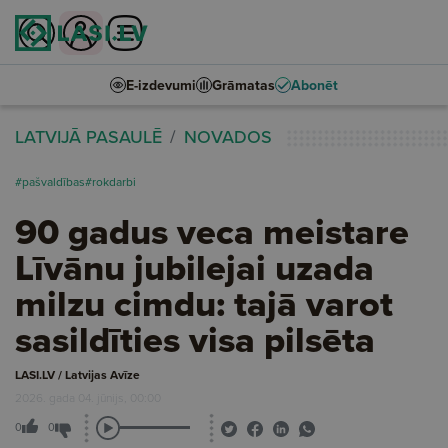
E-izdevumi
Grāmatas
Abonēt
LATVIJĀ PASAULĒ
NOVADOS
#pašvaldības
#rokdarbi
90 gadus veca meistare
Līvānu jubilejai uzada
milzu cimdu: tajā varot
sasildīties visa pilsēta
LASI.LV / Latvijas Avīze
2026. gada 04. jūnijs, 00:00
0
0