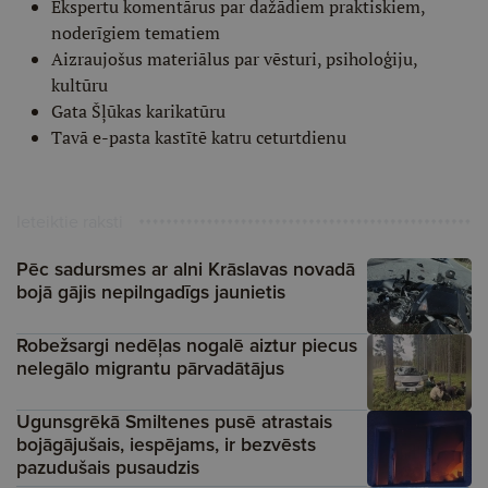
Ekspertu komentārus par dažādiem praktiskiem,
noderīgiem tematiem
Aizraujošus materiālus par vēsturi, psiholoģiju,
kultūru
Gata Šļūkas karikatūru
Tavā e-pasta kastītē katru ceturtdienu
Ieteiktie raksti
Pēc sadursmes ar alni Krāslavas novadā
bojā gājis nepilngadīgs jaunietis
Robežsargi nedēļas nogalē aiztur piecus
nelegālo migrantu pārvadātājus
Ugunsgrēkā Smiltenes pusē atrastais
bojāgājušais, iespējams, ir bezvēsts
pazudušais pusaudzis