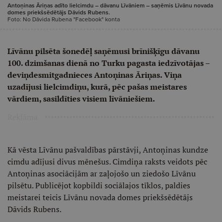
Antoņinas Āriņas adīto lielcimdu – dāvanu Līvāniem – saņēmis Līvānu novada
domes priekšsēdētājs Dāvids Rubens.
Foto: No Dāvida Rubena "Facebook" konta
Līvānu pilsēta šonedēļ saņēmusi brīnišķīgu dāvanu
100. dzimšanas dienā no Turku pagasta iedzīvotājas –
deviņdesmitgadnieces Antoņinas Āriņas. Viņa
uzadījusi lielcimdiņu, kurā, pēc pašas meistares
vārdiem, sasildīties visiem līvāniešiem.
Reklāma
Kā vēsta Līvānu pašvaldības pārstāvji, Antoņinas kundze
cimdu adījusi divus mēnešus. Cimdiņa raksts veidots pēc
Antoņinas asociācijām ar zaļojošo un ziedošo Līvānu
pilsētu. Publicējot kopbildi sociālajos tīklos, paldies
meistarei teicis Līvānu novada domes priekšsēdētājs
Dāvids Rubens.