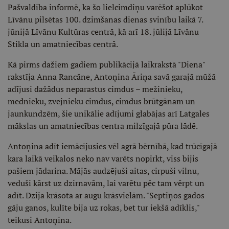
Pašvaldība informē, ka šo lielcimdiņu varēšot aplūkot
Līvānu pilsētas 100. dzimšanas dienas svinību laikā 7.
jūnijā Līvānu Kultūras centrā, kā arī 18. jūlijā Līvānu
Stikla un amatniecības centrā.
Kā pirms dažiem gadiem publikācijā laikrakstā "Diena"
rakstīja Anna Rancāne, Antoņina Āriņa savā garajā mūžā
adījusi dažādus neparastus cimdus – mežinieku,
mednieku, zvejnieku cimdus, cimdus brūtgānam un
jaunkundzēm, šie unikālie adījumi glabājas arī Latgales
mākslas un amatniecības centra milzīgajā pūra lādē.
Antoņina adīt iemācījusies vēl agrā bērnībā, kad trūcīgajā
kara laikā veikalos neko nav varēts nopirkt, viss bijis
pašiem jādarina. Mājās audzējuši aitas, cirpuši vilnu,
veduši kārst uz dzirnavām, lai varētu pēc tam vērpt un
adīt. Dzija krāsota ar augu krāsvielām. "Septiņos gados
gāju ganos, kulīte bija uz rokas, bet tur iekšā adīklis,"
teikusi Antoņina.