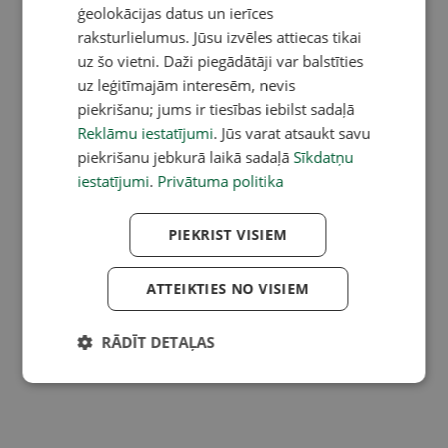
ģeolokācijas datus un ierīces
raksturlielumus. Jūsu izvēles attiecas tikai
uz šo vietni. Daži piegādātāji var balstīties
uz leģitīmajām interesēm, nevis
piekrišanu; jums ir tiesības iebilst sadaļā
Reklāmu iestatījumi
. Jūs varat atsaukt savu
piekrišanu jebkurā laikā sadaļā
Sīkdatņu
iestatījumi
.
Privātuma politika
PIEKRIST VISIEM
ATTEIKTIES NO VISIEM
RĀDĪT DETAĻAS