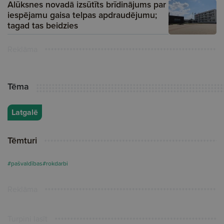
Alūksnes novadā izsūtīts brīdinājums par
iespējamu gaisa telpas apdraudējumu;
tagad tas beidzies
Reklāma
Tēma
Latgalē
Tēmturi
#pašvaldības
#rokdarbi
Reklāma
Turpini lasīt