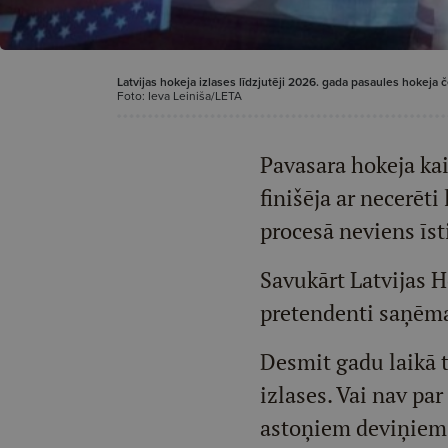
Latvijas hokeja izlases līdzjutēji 2026. gada pasaules hokeja 
Foto: Ieva Leiniša/LETA
Pavasara hokeja kai
finišēja ar necerēt
procesā neviens īs
Savukārt Latvijas H
pretendenti saņēma
Desmit gadu laikā t
izlases. Vai nav par
astoņiem deviņiem 