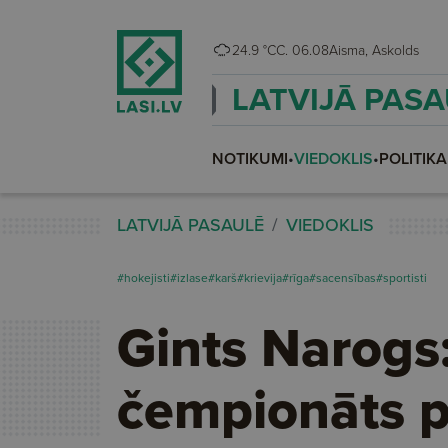
24.9 °C
C. 06.08
Aisma, Askolds
LATVIJĀ PAS
NOTIKUMI
•
VIEDOKLIS
•
POLITIKA
LATVIJĀ PASAULĒ
VIEDOKLIS
#hokejisti
#izlase
#karš
#krievija
#rīga
#sacensības
#sportisti
Gints Narogs
čempionāts p