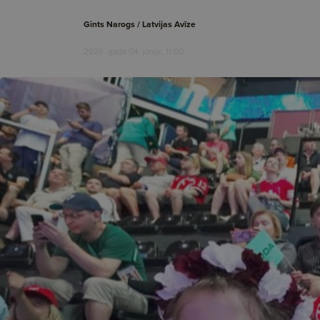
Gints Narogs / Latvijas Avīze
2026. gada 04. jūnijs, 11:00