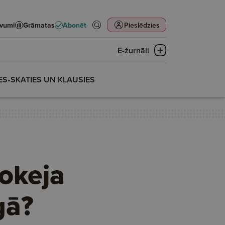
evumi
Grāmatas
Abonēt
Pieslēdzies
E-žurnāli
ES
•
SKATIES UN KLAUSIES
okeja
gā?