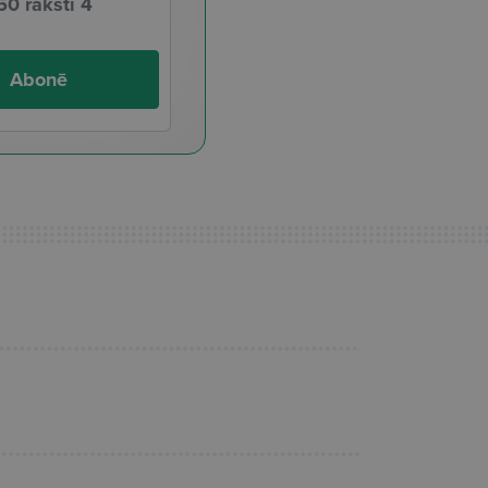
50 raksti 4
Abonē