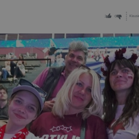
Klausi
2
0