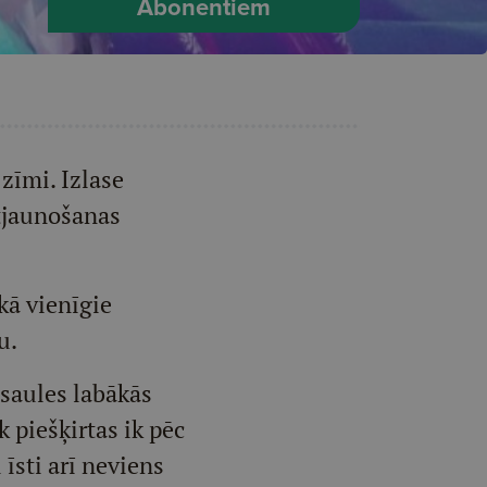
Abonentiem
zīmi. Izlase
atjaunošanas
kā vienīgie
u.
asaules labākās
k piešķirtas ik pēc
sti arī neviens