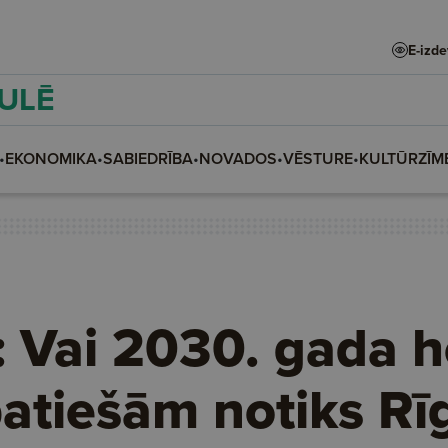
E-izd
AULĒ
•
EKONOMIKA
•
SABIEDRĪBA
•
NOVADOS
•
VĒSTURE
•
KULTŪRZĪM
: Vai 2030. gada h
atiešām notiks Rī