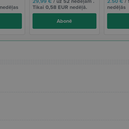
29,99 €
/ uz 52 nedēļām .
2.50 €
/ 
 nedēļas
Tikai 0,58 EUR nedēļā.
nedēļās
Abonē