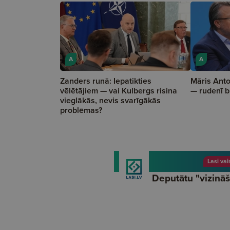
A
A
Zanders runā: Iepatikties
Māris Anto
vēlētājiem — vai Kulbergs risina
— rudenī b
vieglākās, nevis svarīgākās
problēmas?