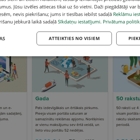
umus. Jūsu izvēles attiecas tikai uz šo vietni. Daži piegādātāji var b
ticam, ka kvalitatīva un atbi
sēm, nevis piekrišanu; jums ir tiesības iebilst sadaļā
Reklāmu iest
istika ir būtiska stiprai sabie
rišanu jebkurā laikā sadaļā
Sīkdatņu iestatījumi
.
Privātuma politik
AS
ATTEIKTIES NO VISIEM
PIEK
Gada
50 rakst
m un e-
Pats izdevīgākais un ērtākais pirkums.
50 raksti uz 4
jām sadaļām),
Pieeja visam portāla saturam ar
visam portāla
juma.
samazinātu reklāmas apjomu. Norēķinies
rakstu skaita
ar vienu maksājumu sev ērtā veidā, un
periodā.
lieto visu portālu 52 nedēļas.