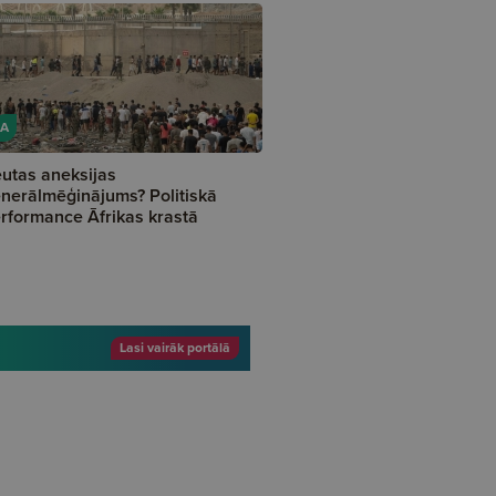
A
utas aneksijas
nerālmēģinājums? Politiskā
rformance Āfrikas krastā