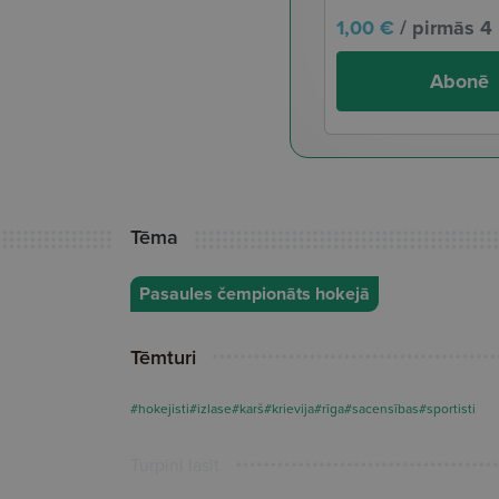
1,00 €
/ pirmās 4
Abonē
Tēma
Pasaules čempionāts hokejā
Tēmturi
#hokejisti
#izlase
#karš
#krievija
#rīga
#sacensības
#sportisti
Turpini lasīt