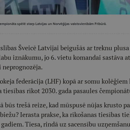
čempionāta spēlē starp Latvijas un Norvēģijas valstsvienībām Frībūrā.
slības Šveicē Latvijai beigušās ar treknu plusa 
i labu iznākumu, jo 6. vietu komandai sastāva 
ti neprognozēja.
okeja federācija (LHF) kopā ar somu kolēģiem 
 tiesības rīkot 2030. gada pasaules čempionāt
ā būs trešā reize, kad mūspusē nūjas krusto p
 biežu? Ierasta prakse, ka rīkošanas tiesības tie
gadiem. Tiesa, rindā uz sacensību uzņemšanu ī